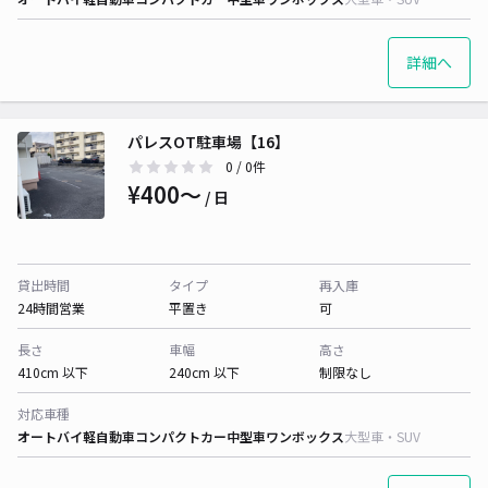
詳細へ
パレスOT駐車場【16】
0
/ 0件
¥400〜
/ 日
貸出時間
タイプ
再入庫
24時間営業
平置き
可
長さ
車幅
高さ
410cm 以下
240cm 以下
制限なし
対応車種
オートバイ
軽自動車
コンパクトカー
中型車
ワンボックス
大型車・SUV