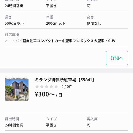
24時間営業
平置き
可
長さ
車幅
高さ
500cm 以下
200cm 以下
制限なし
対応車種
オートバイ
軽自動車
コンパクトカー
中型車
ワンボックス
大型車・SUV
詳細へ
ミランダ御供所駐車場【55841】
0
/ 0件
¥300〜
/ 日
貸出時間
タイプ
再入庫
24時間営業
平置き
可