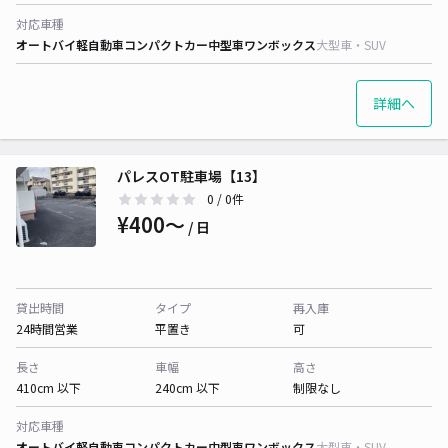
対応車種
オートバイ
軽自動車
コンパクトカー
中型車
ワンボックス
大型車・SUV
詳細へ
パレスOT駐車場【13】
0
/ 0件
¥400〜
/ 日
貸出時間
タイプ
再入庫
24時間営業
平置き
可
長さ
車幅
高さ
410cm 以下
240cm 以下
制限なし
対応車種
オートバイ
軽自動車
コンパクトカー
中型車
ワンボックス
大型車・SUV