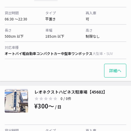
貸出時間
タイプ
再入庫
06:30 〜22:30
平置き
可
長さ
車幅
高さ
500cm 以下
185cm 以下
制限なし
対応車種
オートバイ
軽自動車
コンパクトカー
中型車
ワンボックス
大型車・SUV
詳細へ
レオネクストハピネス駐車場【45682】
0
/ 0件
¥300〜
/ 日
貸出時間
タイプ
再入庫