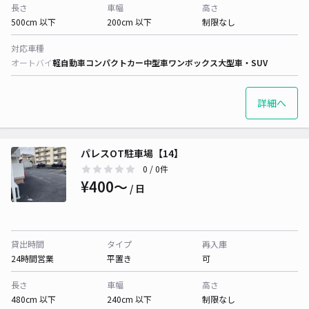
長さ
車幅
高さ
500cm 以下
200cm 以下
制限なし
対応車種
オートバイ
軽自動車
コンパクトカー
中型車
ワンボックス
大型車・SUV
詳細へ
パレスOT駐車場【14】
0
/ 0件
¥400〜
/ 日
貸出時間
タイプ
再入庫
24時間営業
平置き
可
長さ
車幅
高さ
480cm 以下
240cm 以下
制限なし