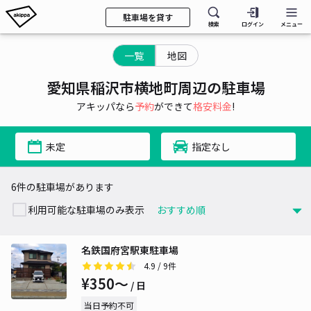
駐車場を貸す
検索
ログイン
メニュー
一覧
地図
愛知県稲沢市横地町周辺の駐車場
アキッパなら
予約
ができて
格安料金
!
未定
指定なし
6件の駐車場があります
利用可能な駐車場のみ表示
名鉄国府宮駅東駐車場
4.9
/ 9件
¥350〜
/ 日
当日予約不可