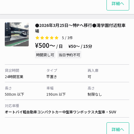
詳細へ
●2026年3月25日〜特Pへ移行●滝学園付近駐車
場
5
/ 3件
¥500〜
/ 日
¥50〜 / 15分
時間貸し可
当日予約不可
貸出時間
タイプ
再入庫
24時間営業
平置き
可
長さ
車幅
高さ
500cm 以下
190cm 以下
制限なし
対応車種
オートバイ
軽自動車
コンパクトカー
中型車
ワンボックス
大型車・SUV
詳細へ