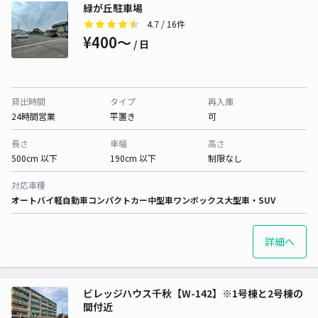
緑が丘駐車場
4.7
/ 16件
¥400〜
/ 日
貸出時間
タイプ
再入庫
24時間営業
平置き
可
長さ
車幅
高さ
500cm 以下
190cm 以下
制限なし
対応車種
オートバイ
軽自動車
コンパクトカー
中型車
ワンボックス
大型車・SUV
詳細へ
ビレッジハウス千秋【W-142】※1号棟と2号棟の
間付近