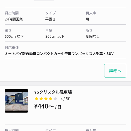
貸出時間
タイプ
再入庫
24時間営業
平置き
可
長さ
車幅
高さ
600cm 以下
300cm 以下
制限なし
対応車種
オートバイ
軽自動車
コンパクトカー
中型車
ワンボックス
大型車・SUV
詳細へ
YSクリスタル駐車場
4
/ 5件
¥440〜
/ 日
貸出時間
タイプ
再入庫