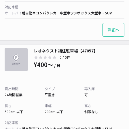
対応車種
オートバイ
軽自動車
コンパクトカー
中型車
ワンボックス
大型車・SUV
詳細へ
レオネクスト福住駐車場【47057】
0
/ 0件
¥400〜
/ 日
貸出時間
タイプ
再入庫
24時間営業
平置き
可
長さ
車幅
高さ
500cm 以下
200cm 以下
制限なし
対応車種
オートバイ
軽自動車
コンパクトカー
中型車
ワンボックス
大型車・SUV