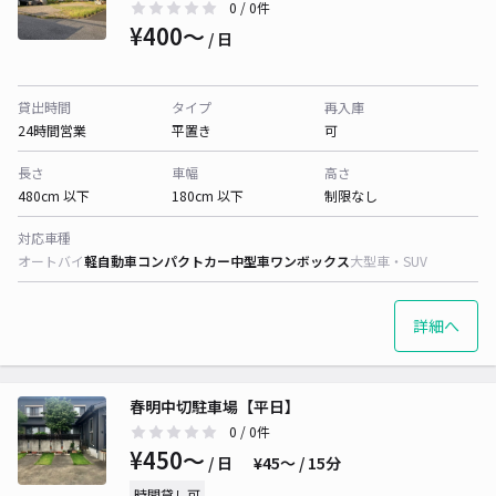
0
/ 0件
¥400〜
/ 日
貸出時間
タイプ
再入庫
24時間営業
平置き
可
長さ
車幅
高さ
480cm 以下
180cm 以下
制限なし
対応車種
オートバイ
軽自動車
コンパクトカー
中型車
ワンボックス
大型車・SUV
詳細へ
春明中切駐車場【平日】
0
/ 0件
¥450〜
/ 日
¥45〜 / 15分
時間貸し可