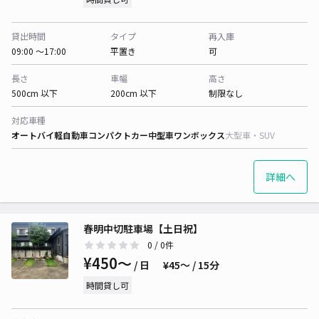
貸出時間
タイプ
再入庫
09:00 〜17:00
平置き
可
長さ
車幅
高さ
500cm 以下
200cm 以下
制限なし
対応車種
オートバイ
軽自動車
コンパクトカー
中型車
ワンボックス
大型車・SUV
詳細へ
春明中切駐車場【土日祝】
0
/ 0件
¥450〜
/ 日
¥45〜 / 15分
時間貸し可