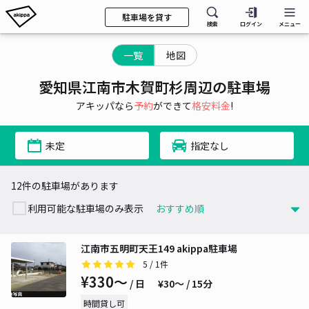
駐車場を貸す
検索
ログイン
メニュー
一覧
地図
愛知県江南市木賀町杉周辺の駐車場
アキッパなら
予約
ができて
格安料金
!
未定
指定なし
12件の駐車場があります
利用可能な駐車場のみ表示
江南市五明町天王149 akippa駐車場
5
/ 1件
¥330〜
/ 日
¥30〜 / 15分
時間貸し可