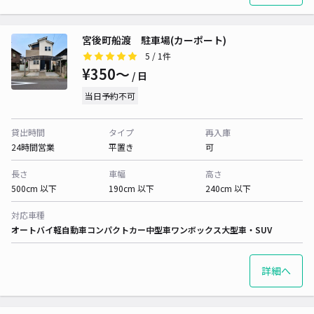
宮後町船渡 駐車場(カーポート)
5
/ 1件
¥350〜
/ 日
当日予約不可
貸出時間
タイプ
再入庫
24時間営業
平置き
可
長さ
車幅
高さ
500cm 以下
190cm 以下
240cm 以下
対応車種
オートバイ
軽自動車
コンパクトカー
中型車
ワンボックス
大型車・SUV
詳細へ