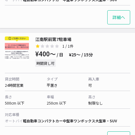
詳細へ
江南駅前第7駐車場
1
/ 1件
¥400〜
/ 日
¥25〜 / 15分
時間貸し可
貸出時間
タイプ
再入庫
24時間営業
平置き
可
長さ
車幅
高さ
500cm 以下
250cm 以下
制限なし
対応車種
オートバイ
軽自動車
コンパクトカー
中型車
ワンボックス
大型車・SUV