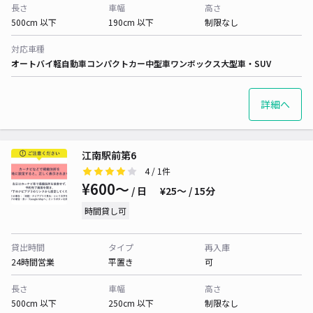
長さ
車幅
高さ
500cm 以下
190cm 以下
制限なし
対応車種
オートバイ
軽自動車
コンパクトカー
中型車
ワンボックス
大型車・SUV
詳細へ
江南駅前第6
4
/ 1件
¥600〜
/ 日
¥25〜 / 15分
時間貸し可
貸出時間
タイプ
再入庫
24時間営業
平置き
可
長さ
車幅
高さ
500cm 以下
250cm 以下
制限なし