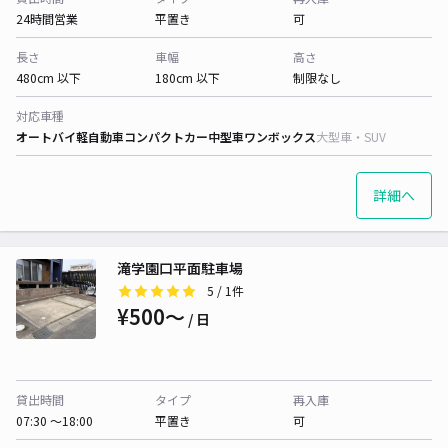
24時間営業
平置き
可
長さ
車幅
高さ
480cm 以下
180cm 以下
制限なし
対応車種
オートバイ
軽自動車
コンパクトカー
中型車
ワンボックス
大型車・SUV
詳細へ
滝学園口平面駐車場
5
/ 1件
¥500〜
/ 日
貸出時間
タイプ
再入庫
07:30 〜18:00
平置き
可