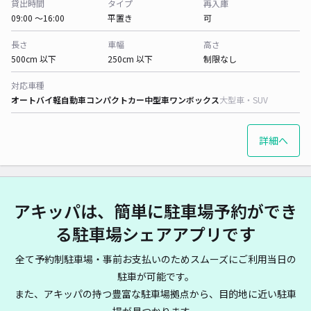
貸出時間
タイプ
再入庫
09:00 〜16:00
平置き
可
長さ
車幅
高さ
500cm 以下
250cm 以下
制限なし
対応車種
オートバイ
軽自動車
コンパクトカー
中型車
ワンボックス
大型車・SUV
詳細へ
アキッパは、簡単に駐車場予約ができ
る駐車場シェアアプリです
全て予約制駐車場・事前お支払いのためスムーズにご利用当日の
駐車が可能です。
また、アキッパの持つ豊富な駐車場拠点から、目的地に近い駐車