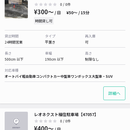
0
/ 0件
¥300〜
/ 日
¥50〜 / 15分
時間貸し可
貸出時間
タイプ
再入庫
24時間営業
平置き
可
長さ
車幅
高さ
500cm 以下
190cm 以下
制限なし
対応車種
オートバイ
軽自動車
コンパクトカー
中型車
ワンボックス
大型車・SUV
詳細へ
レオネクスト福住駐車場【47057】
0
/ 0件
¥400〜
/ 日