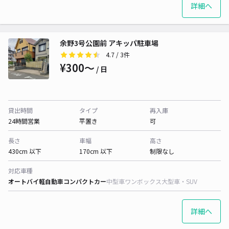
詳細へ
余野3号公園前 アキッパ駐車場
4.7
/ 3件
¥300〜
/ 日
貸出時間
タイプ
再入庫
24時間営業
平置き
可
長さ
車幅
高さ
430cm 以下
170cm 以下
制限なし
対応車種
オートバイ
軽自動車
コンパクトカー
中型車
ワンボックス
大型車・SUV
詳細へ