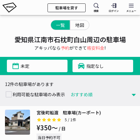
駐車場を貸す
検索
ログイン
メニュー
一覧
地図
愛知県江南市石枕町白山周辺の駐車場
アキッパなら
予約
ができて
格安料金
!
未定
指定なし
12件の駐車場があります
利用可能な駐車場のみ表示
宮後町船渡 駐車場(カーポート)
5
/ 1件
¥350〜
/ 日
当日予約不可