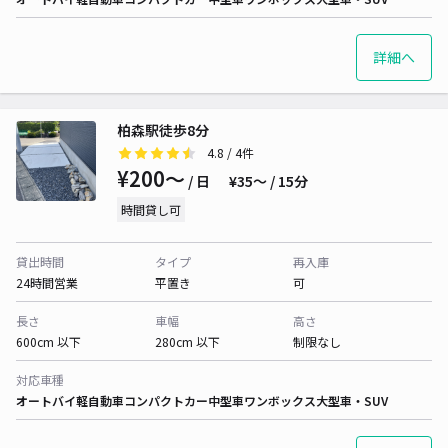
詳細へ
柏森駅徒歩8分
4.8
/ 4件
¥200〜
/ 日
¥35〜 / 15分
時間貸し可
貸出時間
タイプ
再入庫
24時間営業
平置き
可
長さ
車幅
高さ
600cm 以下
280cm 以下
制限なし
対応車種
オートバイ
軽自動車
コンパクトカー
中型車
ワンボックス
大型車・SUV