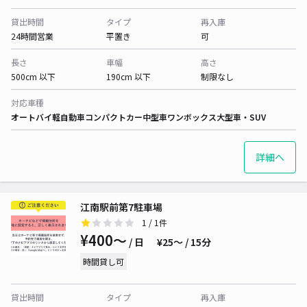
貸出時間
タイプ
再入庫
24時間営業
平置き
可
長さ
車幅
高さ
500cm 以下
190cm 以下
制限なし
対応車種
オートバイ
軽自動車
コンパクトカー
中型車
ワンボックス
大型車・SUV
詳細へ
江南駅前第7駐車場
1
/ 1件
¥400〜
/ 日
¥25〜 / 15分
時間貸し可
貸出時間
タイプ
再入庫