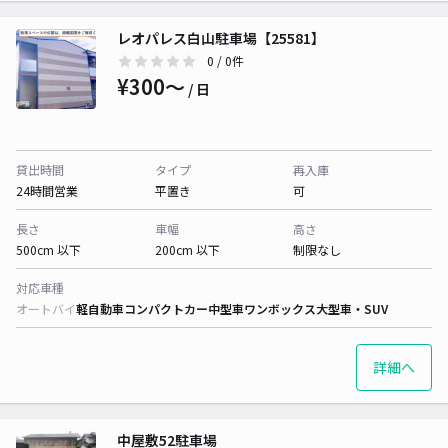
レオパレス白山駐車場【25581】
0
/ 0件
¥300〜
/ 日
貸出時間
タイプ
再入庫
24時間営業
平置き
可
長さ
車幅
高さ
500cm 以下
200cm 以下
制限なし
対応車種
オートバイ
軽自動車
コンパクトカー
中型車
ワンボックス
大型車・SUV
詳細へ
中屋敷52駐車場