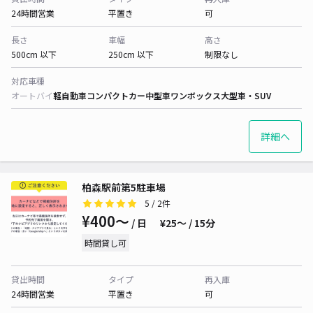
24時間営業
平置き
可
長さ
車幅
高さ
500cm 以下
250cm 以下
制限なし
対応車種
オートバイ
軽自動車
コンパクトカー
中型車
ワンボックス
大型車・SUV
詳細へ
柏森駅前第5駐車場
5
/ 2件
¥400〜
/ 日
¥25〜 / 15分
時間貸し可
貸出時間
タイプ
再入庫
24時間営業
平置き
可