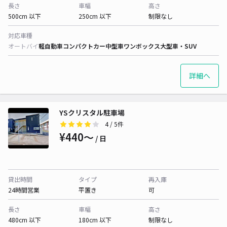
長さ
車幅
高さ
500cm 以下
250cm 以下
制限なし
対応車種
オートバイ
軽自動車
コンパクトカー
中型車
ワンボックス
大型車・SUV
詳細へ
YSクリスタル駐車場
4
/ 5件
¥440〜
/ 日
貸出時間
タイプ
再入庫
24時間営業
平置き
可
長さ
車幅
高さ
480cm 以下
180cm 以下
制限なし