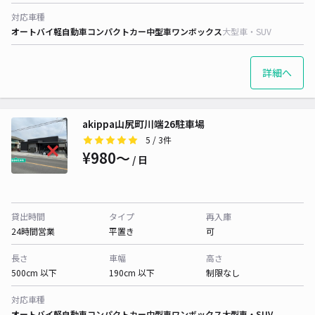
対応車種
オートバイ
軽自動車
コンパクトカー
中型車
ワンボックス
大型車・SUV
詳細へ
akippa山尻町川端26駐車場
5
/ 3件
¥980〜
/ 日
貸出時間
タイプ
再入庫
24時間営業
平置き
可
長さ
車幅
高さ
500cm 以下
190cm 以下
制限なし
対応車種
オートバイ
軽自動車
コンパクトカー
中型車
ワンボックス
大型車・SUV