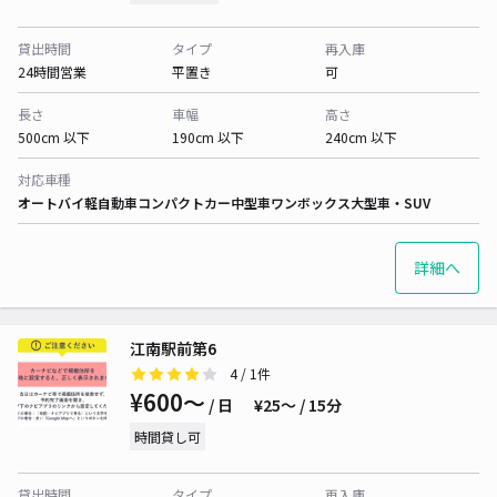
貸出時間
タイプ
再入庫
24時間営業
平置き
可
長さ
車幅
高さ
500cm 以下
190cm 以下
240cm 以下
対応車種
オートバイ
軽自動車
コンパクトカー
中型車
ワンボックス
大型車・SUV
詳細へ
江南駅前第6
4
/ 1件
¥600〜
/ 日
¥25〜 / 15分
時間貸し可
貸出時間
タイプ
再入庫