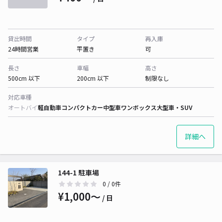
貸出時間
タイプ
再入庫
24時間営業
平置き
可
長さ
車幅
高さ
500cm 以下
200cm 以下
制限なし
対応車種
オートバイ
軽自動車
コンパクトカー
中型車
ワンボックス
大型車・SUV
詳細へ
144-1 駐車場
0
/ 0件
¥1,000〜
/ 日