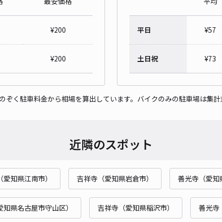
格
最安価格
平均
久保
¥
200
平日
¥
57
¥4
¥
200
土日祝
¥
73
貸出
をのぞく駐車料金から相場を算出しています。バイクのみの駐車場は集計
長さ
対応
近隣のスポット
（愛知県江南市）
吉祥寺（愛知県岩倉市）
善光寺（愛知
岩崎
¥5
愛知県名古屋市守山区）
吉祥寺（愛知県稲沢市）
善光寺