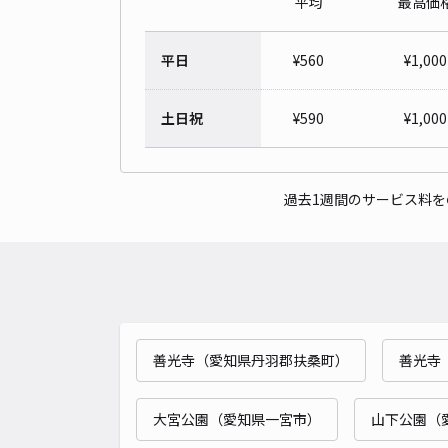
平均
最高価
平日
¥
560
¥
1,000
土日祝
¥
590
¥
1,000
過去1週間のサービス料
善光寺（愛知県丹羽郡扶桑町）
善光寺
大宮公園（愛知県一宮市）
山下公園（