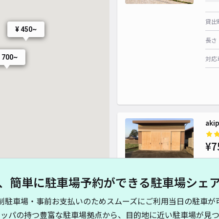
貸出
¥ 450~
長さ
 700~
対応
ak
¥7
、簡単に駐車場予約ができる駐車場シェ
貸出
制駐車場・事前お支払いのためスムーズにご利用当日の駐車が
長さ
キッパの持つ豊富な駐車場拠点から、目的地に近い駐車場が見つ