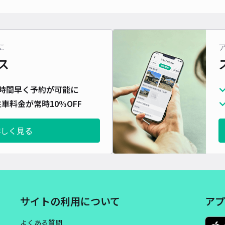
対応
に
ス
レオ
時間早く予約が可能に
¥5
車料金が常時10%OFF
詳しく見る
貸出
長さ
対応
サイトの利用について
アプ
よくある質問