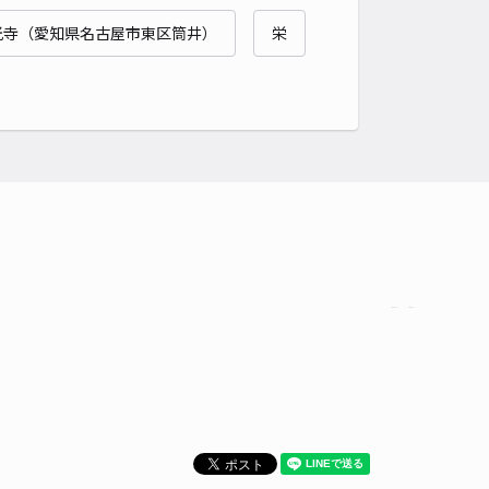
貸し可
光寺（愛知県名古屋市東区筒井）
栄
時間
24時間営業
タイプ
平置き
再入庫
可
500cm 以下
車幅
190cm 以下
高さ
制限なし
車種
オートバイ
軽自動車
コンパクトカー
中型車
ワンボックス
大型車・SUV
詳細へ
パレスWill A駐車場【22889】
0
/ 0件
00〜
/ 日
時間
24時間営業
タイプ
平置き
再入庫
可
500cm 以下
車幅
200cm 以下
高さ
制限なし