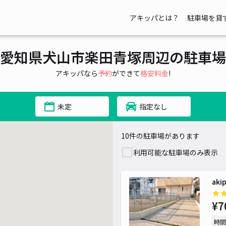
アキッパとは？
駐車場を貸
愛知県犬山市楽田青塚周辺の駐車場
アキッパなら
予約
ができて
格安料金
!
未定
指定なし
10件の駐車場があります
利用可能な駐車場のみ表示
ak
¥7
時間