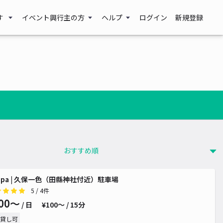
す
イベント興行主の方
ヘルプ
ログイン
新規登録
ippa | 久保一色（田縣神社付近）駐車場
5
/ 4件
00〜
/ 日
¥100〜 / 15分
貸し可