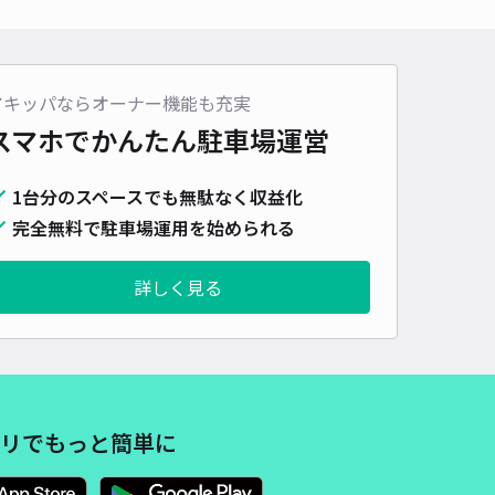
車種
オートバイ
軽自動車
コンパクトカー
中型車
ワンボックス
大型車・SUV
詳細へ
アキッパならオーナー機能も充実
スマホでかんたん
駐車場運営
パレスWill B駐車場【22890】
1台分のスペースでも無駄なく収益化
0
/ 0件
00〜
完全無料で駐車場運用を始められる
/ 日
詳しく見る
時間
24時間営業
タイプ
平置き
再入庫
可
500cm 以下
車幅
200cm 以下
高さ
制限なし
車種
オートバイ
軽自動車
コンパクトカー
中型車
ワンボックス
大型車・SUV
リでもっと簡単に
詳細へ