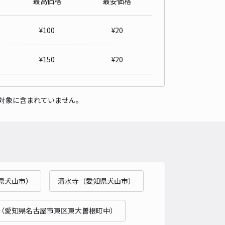
最高価格
最安価格
一色アキッパ駐車場
5
/ 2件
¥
100
¥
20
50〜
/ 日
¥
150
¥
20
時間
24時間営業
タイプ
平置き
再入庫
可
対象に含まれていません。
450cm 以下
車幅
275cm 以下
高さ
制限なし
車種
オートバイ
軽自動車
コンパクトカー
中型車
ワンボックス
大型車・SUV
詳細へ
県犬山市）
清水寺（愛知県犬山市）
5丁目駐車場
5
/ 1件
00〜
（愛知県名古屋市東区東大曽根町中）
/ 日
¥50〜 / 15分