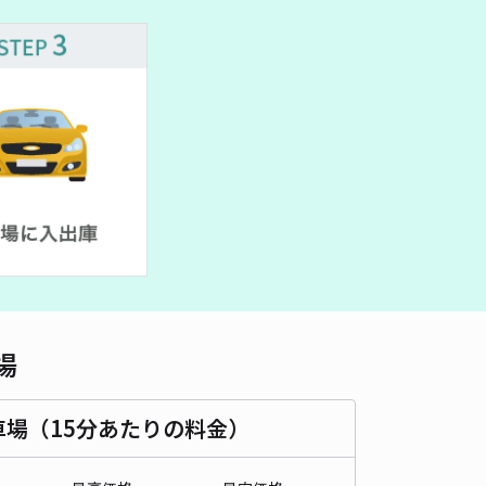
車種
オートバイ
軽自動車
コンパクトカー
中型車
ワンボックス
大型車・SUV
詳細へ
5丁目駐車場
0
/ 0件
00〜
/ 日
¥20〜 / 15分
貸し可
時間
24時間営業
タイプ
平置き
再入庫
可
460cm 以下
車幅
180cm 以下
高さ
制限なし
場
車種
オートバイ
軽自動車
コンパクトカー
中型車
ワンボックス
大型車・SUV
車場（15分あたりの料金）
詳細へ