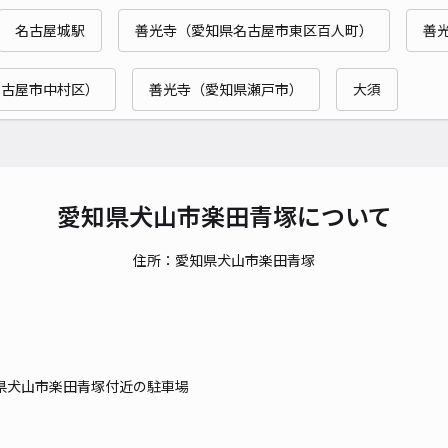
時間
名古屋城駅
善光寺（愛知県名古屋市東区百人町）
善
貸出
名古屋市中村区）
善光寺（愛知県瀬戸市）
大須
長さ
対応
愛知県犬山市楽田青塚について
住所：愛知県犬山市楽田青塚
レオ
¥5
県犬山市楽田青塚付近の駐車場
貸出
長さ