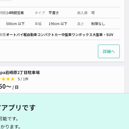
時間
24時間営業
タイプ
平置き
再入庫
可
500cm 以下
車幅
190cm 以下
高さ
制限なし
車種
オートバイ
軽自動車
コンパクトカー
中型車
ワンボックス
大型車・SUV
詳細へ
ippa岩崎原2丁目駐車場
5
/ 1件
50〜
/ 日
アアプリです
時間
24時間営業
タイプ
平置き
再入庫
可
可能です。
500cm 以下
車幅
190cm 以下
高さ
制限なし
かります。