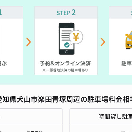
対応
外坪
¥2
時間
貸出
長さ
愛知県犬山市楽田青塚周辺の駐車場料金相
対応
場
時間貸し駐