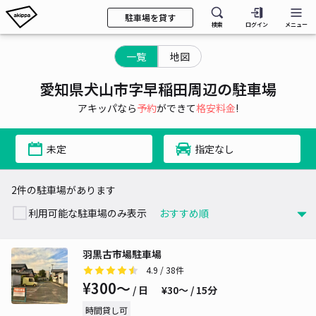
駐車場を貸す
検索
ログイン
メニュー
一覧
地図
愛知県犬山市字早稲田周辺の駐車場
アキッパなら
予約
ができて
格安料金
!
未定
指定なし
2件の駐車場があります
利用可能な駐車場のみ表示
羽黒古市場駐車場
4.9
/ 38件
¥300〜
/ 日
¥30〜 / 15分
時間貸し可