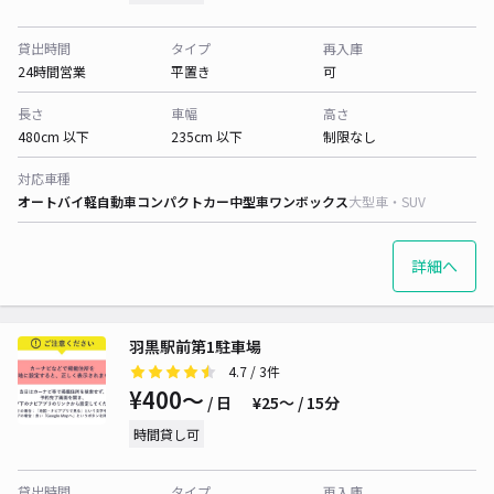
貸出時間
タイプ
再入庫
24時間営業
平置き
可
長さ
車幅
高さ
480cm 以下
235cm 以下
制限なし
対応車種
オートバイ
軽自動車
コンパクトカー
中型車
ワンボックス
大型車・SUV
詳細へ
羽黒駅前第1駐車場
4.7
/ 3件
¥400〜
/ 日
¥25〜 / 15分
時間貸し可
貸出時間
タイプ
再入庫