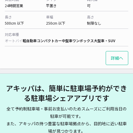
24時間営業
平置き
可
長さ
車幅
高さ
500cm 以下
250cm 以下
制限なし
対応車種
オートバイ
軽自動車
コンパクトカー
中型車
ワンボックス
大型車・SUV
詳細へ
アキッパは、簡単に駐車場予約ができ
る駐車場シェアアプリです
全て予約制駐車場・事前お支払いのためスムーズにご利用当日の
駐車が可能です。
また、アキッパの持つ豊富な駐車場拠点から、目的地に近い駐車
場が見つかります。