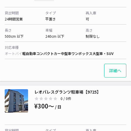
貸出時間
タイプ
再入庫
24時間営業
平置き
可
長さ
車幅
高さ
500cm 以下
240cm 以下
制限なし
対応車種
オートバイ
軽自動車
コンパクトカー
中型車
ワンボックス
大型車・SUV
詳細へ
レオパレスグランツ駐車場【9725】
0
/ 0件
¥300〜
/ 日
貸出時間
タイプ
再入庫