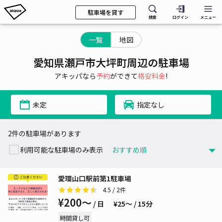
駐車場を貸す
検索
ログイン
メニュー
一覧
地図
愛知県瀬戸市大坪町周辺の駐車場
アキッパなら
予約
ができて
格安料金
!
未定
指定なし
2件の駐車場があります
利用可能な駐車場のみ表示
愛環山口駅前第1駐車場
4.5
/ 2件
¥200〜
/ 日
¥25〜 / 15分
時間貸し可