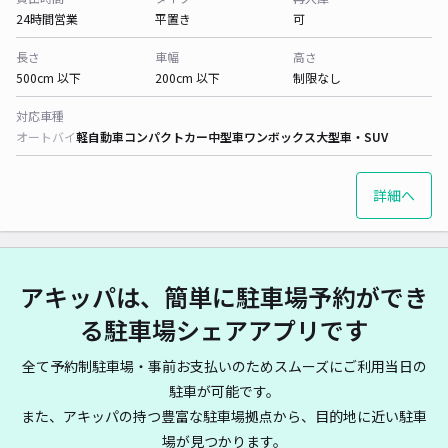
24時間営業
平置き
可
長さ
車幅
高さ
500cm 以下
200cm 以下
制限なし
対応車種
オートバイ
軽自動車
コンパクトカー
中型車
ワンボックス
大型車・SUV
詳細へ
アキッパは、簡単に駐車場予約ができ
る駐車場シェアアプリです
全て予約制駐車場・事前お支払いのためスムーズにご利用当日の
駐車が可能です。
また、アキッパの持つ豊富な駐車場拠点から、目的地に近い駐車
場が見つかります。