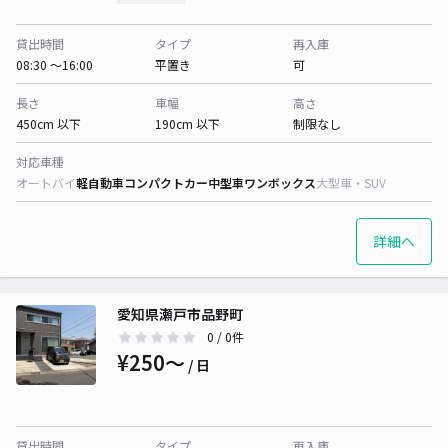
貸出時間
タイプ
再入庫
08:30 〜16:00
平置き
可
長さ
車幅
高さ
450cm 以下
190cm 以下
制限なし
対応車種
オートバイ
軽自動車
コンパクトカー
中型車
ワンボックス
大型車・SUV
詳細へ
愛知県瀬戸市品野町
0
/ 0件
¥250〜
/ 日
貸出時間
タイプ
再入庫