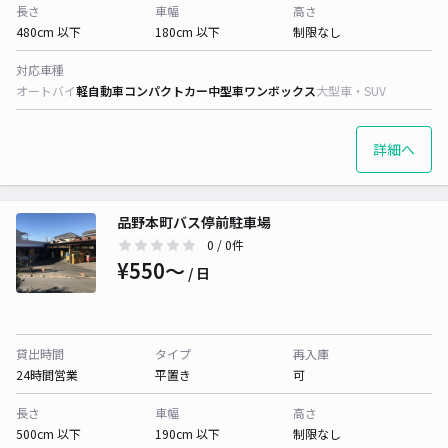
長さ
車幅
高さ
480cm 以下
180cm 以下
制限なし
対応車種
オートバイ
軽自動車
コンパクトカー
中型車
ワンボックス
大型車・SUV
詳細へ
品野本町バス停前駐車場
0
/ 0件
¥550〜
/ 日
貸出時間
タイプ
再入庫
24時間営業
平置き
可
長さ
車幅
高さ
500cm 以下
190cm 以下
制限なし