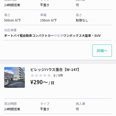
24時間営業
平置き
可
長さ
車幅
高さ
500cm 以下
190cm 以下
制限なし
対応車種
オートバイ
軽自動車
コンパクトカー
中型車
ワンボックス
大型車・SUV
詳細へ
ビレッジハウス落合【W-147】
0
/ 0件
¥290〜
/ 日
貸出時間
タイプ
再入庫
24時間営業
平置き
可