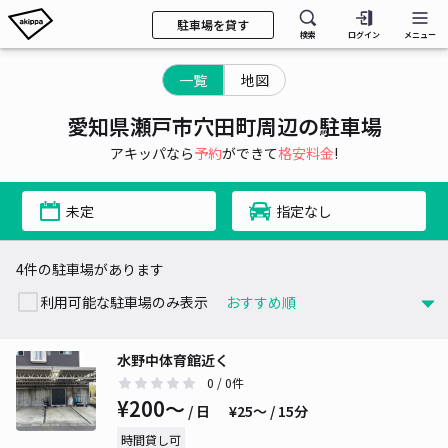
駐車場を貸す
検索
ログイン
メニュー
一覧
地図
愛知県瀬戸市穴田町周辺の駐車場
アキッパなら
予約
ができて
格安料金
!
未定
指定なし
4件の駐車場があります
利用可能な駐車場のみ表示
水野中体育館近く
0
/ 0件
¥200〜
/ 日
¥25〜 / 15分
時間貸し可