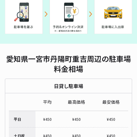
愛知県一宮市丹陽町重吉周辺の駐車場
料金相場
日貸し駐車場
平均
最高価格
最安価格
平日
¥
450
¥
450
¥
450
土日祝
¥
450
¥
450
¥
450