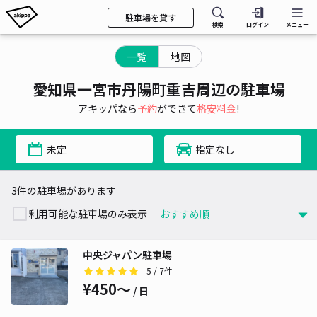
駐車場を貸す
検索
ログイン
メニュー
一覧
地図
愛知県一宮市丹陽町重吉周辺の駐車場
アキッパなら
予約
ができて
格安料金
!
未定
指定なし
3件の駐車場があります
利用可能な駐車場のみ表示
中央ジャパン駐車場
5
/ 7件
¥450〜
/ 日