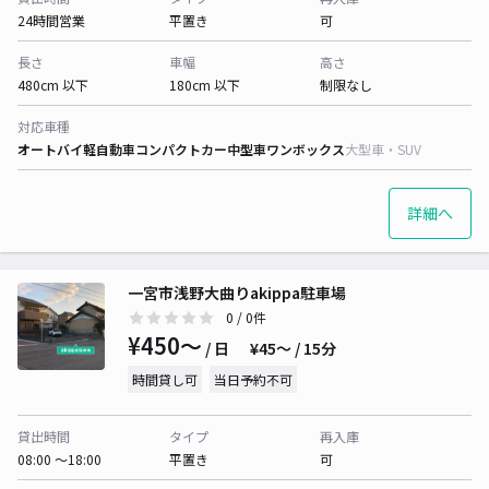
24時間営業
平置き
可
長さ
車幅
高さ
480cm 以下
180cm 以下
制限なし
対応車種
オートバイ
軽自動車
コンパクトカー
中型車
ワンボックス
大型車・SUV
詳細へ
一宮市浅野大曲りakippa駐車場
0
/ 0件
¥450〜
/ 日
¥45〜 / 15分
時間貸し可
当日予約不可
貸出時間
タイプ
再入庫
08:00 〜18:00
平置き
可