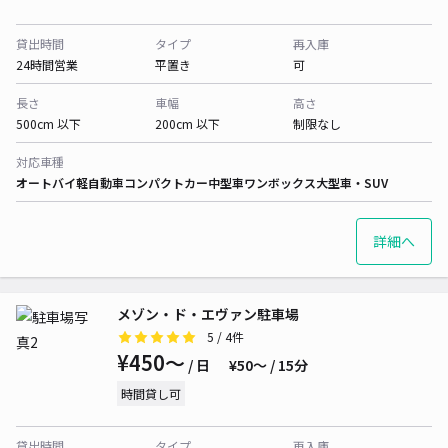
貸出時間
タイプ
再入庫
24時間営業
平置き
可
長さ
車幅
高さ
500cm 以下
200cm 以下
制限なし
対応車種
オートバイ
軽自動車
コンパクトカー
中型車
ワンボックス
大型車・SUV
詳細へ
メゾン・ド・エヴァン駐車場
5
/ 4件
¥450〜
/ 日
¥50〜 / 15分
時間貸し可
貸出時間
タイプ
再入庫