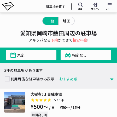
駐車場を貸す
検索
ログイン
メニュー
一覧
地図
愛知県岡崎市薮田周辺の駐車場
アキッパなら
予約
ができて
格安料金
!
未定
指定なし
3件の駐車場があります
利用可能な駐車場のみ表示
大樹寺3丁目駐車場
5
/ 5件
¥500〜
/ 日
¥50〜 / 15分
時間貸し可