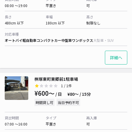
08:00 〜19:00
平置き
可
長さ
車幅
高さ
480cm 以下
180cm 以下
制限なし
対応車種
オートバイ
軽自動車
コンパクトカー
中型車
ワンボックス
大型車・SUV
詳細へ
桝塚東町東郷前1駐車場
1
/ 1件
¥600〜
/ 日
¥80〜 / 15分
時間貸し可
当日予約不可
貸出時間
タイプ
再入庫
07:00 〜16:00
平置き
可