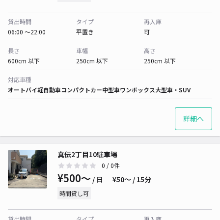
貸出時間
タイプ
再入庫
06:00 〜22:00
平置き
可
長さ
車幅
高さ
600cm 以下
250cm 以下
250cm 以下
対応車種
オートバイ
軽自動車
コンパクトカー
中型車
ワンボックス
大型車・SUV
詳細へ
真伝2丁目10駐車場
0
/ 0件
¥500〜
/ 日
¥50〜 / 15分
時間貸し可
貸出時間
タイプ
再入庫