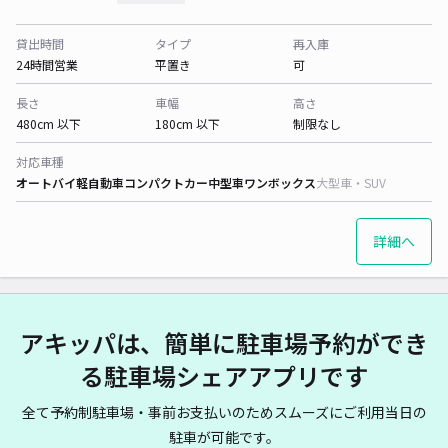
貸出時間
タイプ
再入庫
24時間営業
平置き
可
長さ
車幅
高さ
480cm 以下
180cm 以下
制限なし
対応車種
オートバイ
軽自動車
コンパクトカー
中型車
ワンボックス
大型車・SUV
詳細へ
アキッパは、簡単に駐車場予約ができ
る駐車場シェアアプリです
全て予約制駐車場・事前お支払いのためスムーズにご利用当日の
駐車が可能です。