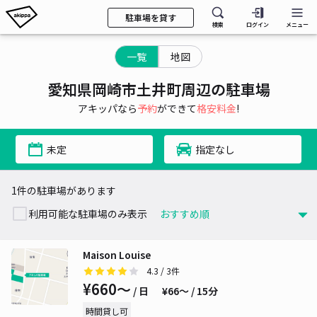
駐車場を貸す
検索
ログイン
メニュー
一覧
地図
愛知県岡崎市土井町周辺の駐車場
アキッパなら
予約
ができて
格安料金
!
未定
指定なし
1件の駐車場があります
利用可能な駐車場のみ表示
Maison Louise
4.3
/ 3件
¥660〜
/ 日
¥66〜 / 15分
時間貸し可