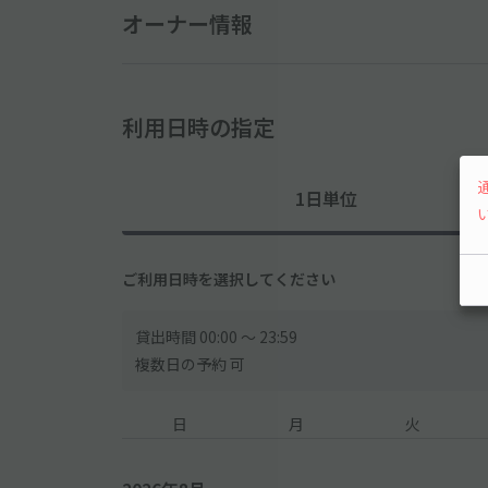
オーナー情報
利用日時の指定
1日単位
ご利用日時を選択してください
貸出時間 00:00 〜 23:59
複数日の予約 可
日
月
火