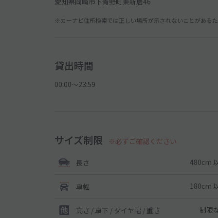
愛知県岡崎市下青野町東新居46
※カーナビ住所検索では正しい場所が示されないことがあるため
貸出時間
00:00〜23:59
サイズ制限
※必ずご確認ください
480cm 
長さ
180cm 
車幅
制限
高さ / 車下 / タイヤ幅 /
重さ