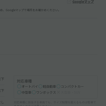
Googleマップ
、Googleマップで場所をお確かめください。
以下
対応車種
オートバイ
軽自動車
コンパクトカー
以下
中型車
ワンボックス
大型車・SUV
なし
対応車種に該当する車両でも、サイズ制限を超えるものは駐車で
きませんのでご注意ください。