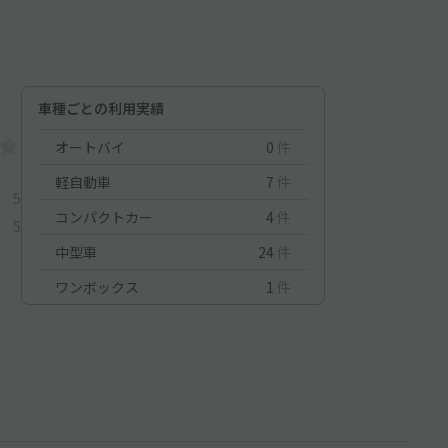
車種ごとの利用実績
オートバイ
0
件
軽自動車
7
件
5
コンパクトカー
4
件
5
中型車
24
件
ワンボックス
1
件