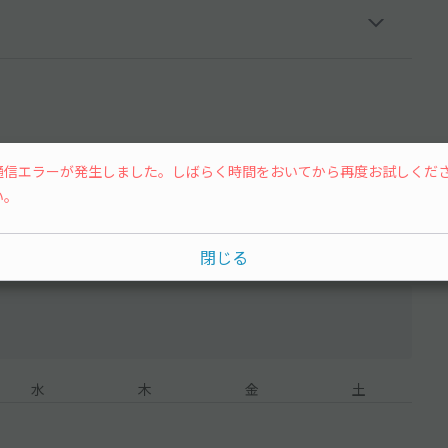
通信エラーが発生しました。しばらく時間をおいてから再度お試しくだ
15分単位
い。
閉じる
水
木
金
土