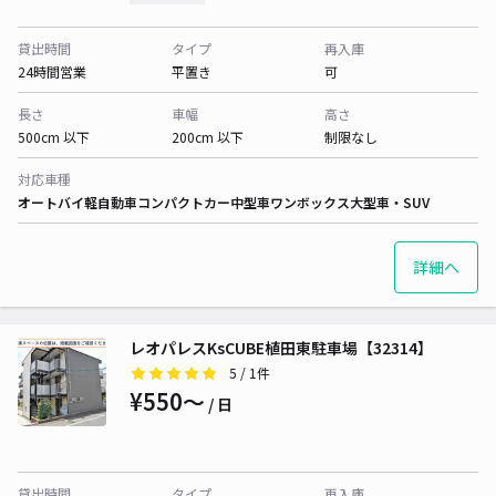
貸出時間
タイプ
再入庫
24時間営業
平置き
可
長さ
車幅
高さ
500cm 以下
200cm 以下
制限なし
対応車種
オートバイ
軽自動車
コンパクトカー
中型車
ワンボックス
大型車・SUV
詳細へ
レオパレスKsCUBE植田東駐車場【32314】
5
/ 1件
¥550〜
/ 日
貸出時間
タイプ
再入庫