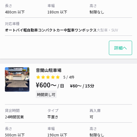
長さ
車幅
高さ
480cm 以下
180cm 以下
制限なし
対応車種
オートバイ
軽自動車
コンパクトカー
中型車
ワンボックス
大型車・SUV
詳細へ
音聞山駐車場
5
/ 4件
¥600〜
/ 日
¥60〜 / 15分
時間貸し可
貸出時間
タイプ
再入庫
24時間営業
平置き
可
長さ
車幅
高さ
500cm 以下
190cm 以下
制限なし