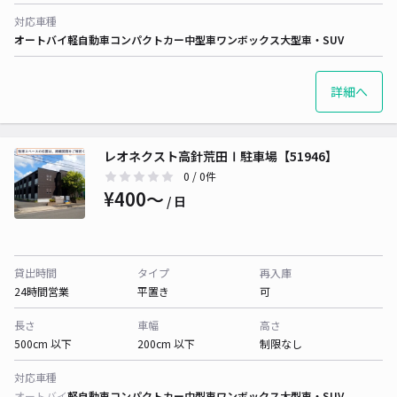
対応車種
オートバイ
軽自動車
コンパクトカー
中型車
ワンボックス
大型車・SUV
詳細へ
レオネクスト高針荒田Ⅰ駐車場【51946】
0
/ 0件
¥400〜
/ 日
貸出時間
タイプ
再入庫
24時間営業
平置き
可
長さ
車幅
高さ
500cm 以下
200cm 以下
制限なし
対応車種
オートバイ
軽自動車
コンパクトカー
中型車
ワンボックス
大型車・SUV