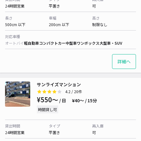
24時間営業
平置き
可
長さ
車幅
高さ
500cm 以下
200cm 以下
制限なし
対応車種
オートバイ
軽自動車
コンパクトカー
中型車
ワンボックス
大型車・SUV
詳細へ
サンライズマンション
4.2
/ 20件
¥550〜
/ 日
¥40〜 / 15分
時間貸し可
貸出時間
タイプ
再入庫
24時間営業
平置き
可