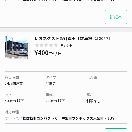
詳細へ
レオネクスト高針荒田Ⅱ駐車場【52047】
0
/ 0件
¥400〜
/ 日
貸出時間
タイプ
再入庫
24時間営業
平置き
可
長さ
車幅
高さ
500cm 以下
200cm 以下
制限なし
対応車種
オートバイ
軽自動車
コンパクトカー
中型車
ワンボックス
大型車・SUV