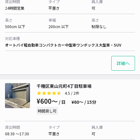
貸出時間
タイプ
再入庫
24時間営業
平置き
可
長さ
車幅
高さ
500cm 以下
200cm 以下
制限なし
対応車種
オートバイ
軽自動車
コンパクトカー
中型車
ワンボックス
大型車・SUV
詳細へ
千種区東山元町4丁目駐車場
4.5
/ 2件
¥600〜
/ 日
¥60〜 / 15分
時間貸し可
貸出時間
タイプ
再入庫
08:30 〜17:30
平置き
可