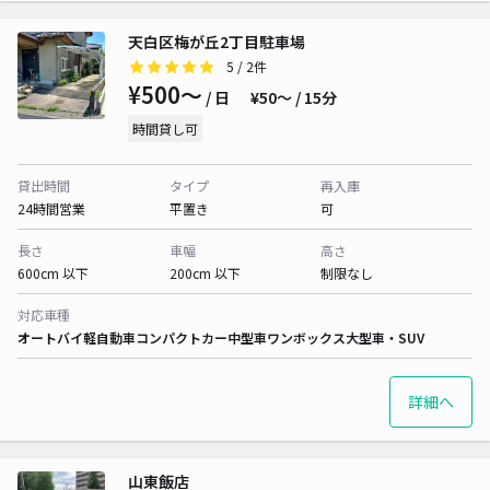
天白区梅が丘2丁目駐車場
5
/ 2件
¥500〜
/ 日
¥50〜 / 15分
時間貸し可
貸出時間
タイプ
再入庫
24時間営業
平置き
可
長さ
車幅
高さ
600cm 以下
200cm 以下
制限なし
対応車種
オートバイ
軽自動車
コンパクトカー
中型車
ワンボックス
大型車・SUV
詳細へ
山東飯店