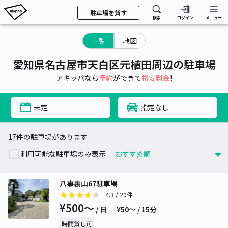
駐車場を貸す
検索
ログイン
メニュー
一覧
地図
愛知県名古屋市天白区元植田周辺の駐車場
アキッパなら
予約
ができて
格安料金
!
未定
指定なし
17件の駐車場があります
利用可能な駐車場のみ表示
八事裏山67駐車場
4.3
/ 20件
¥500〜
/ 日
¥50〜 / 15分
時間貸し可