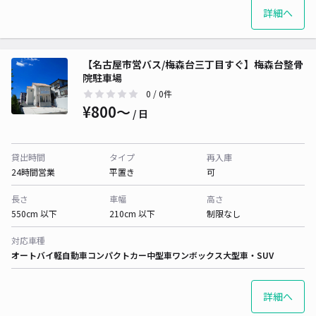
詳細へ
【名古屋市営バス/梅森台三丁目すぐ】梅森台整骨
院駐車場
0
/ 0件
¥800〜
/ 日
貸出時間
タイプ
再入庫
24時間営業
平置き
可
長さ
車幅
高さ
550cm 以下
210cm 以下
制限なし
対応車種
オートバイ
軽自動車
コンパクトカー
中型車
ワンボックス
大型車・SUV
詳細へ