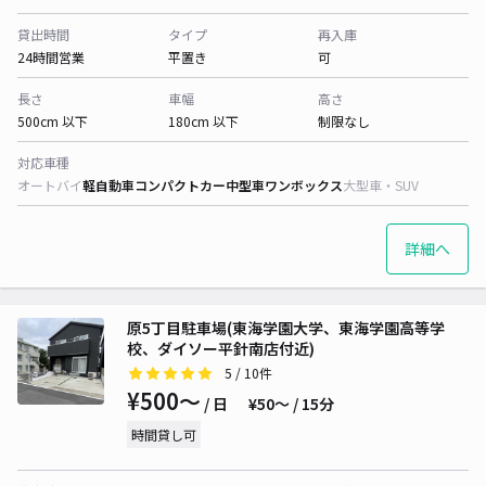
貸出時間
タイプ
再入庫
24時間営業
平置き
可
長さ
車幅
高さ
500cm 以下
180cm 以下
制限なし
対応車種
オートバイ
軽自動車
コンパクトカー
中型車
ワンボックス
大型車・SUV
詳細へ
原5丁目駐車場(東海学園大学、東海学園高等学
校、ダイソー平針南店付近)
5
/ 10件
¥500〜
/ 日
¥50〜 / 15分
時間貸し可