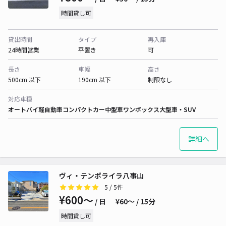
時間貸し可
貸出時間
タイプ
再入庫
24時間営業
平置き
可
長さ
車幅
高さ
500cm 以下
190cm 以下
制限なし
対応車種
オートバイ
軽自動車
コンパクトカー
中型車
ワンボックス
大型車・SUV
詳細へ
ヴィ・テンポライラ八事山
5
/ 5件
¥600〜
/ 日
¥60〜 / 15分
時間貸し可