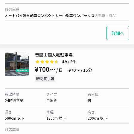
対応車種
オートバイ
軽自動車
コンパクトカー
中型車
ワンボックス
大型車・SUV
詳細へ
音聞山個人宅駐車場
4.9
/ 8件
¥700〜
/ 日
¥70〜 / 15分
時間貸し可
貸出時間
タイプ
再入庫
24時間営業
平置き
可
長さ
車幅
高さ
500cm 以下
190cm 以下
200cm 以下
対応車種