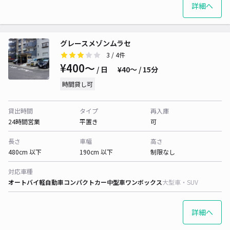
詳細へ
グレースメゾンムラセ
3
/ 4件
¥400〜
/ 日
¥40〜 / 15分
時間貸し可
貸出時間
タイプ
再入庫
24時間営業
平置き
可
長さ
車幅
高さ
480cm 以下
190cm 以下
制限なし
対応車種
オートバイ
軽自動車
コンパクトカー
中型車
ワンボックス
大型車・SUV
詳細へ