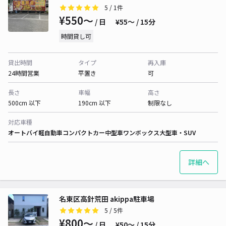
5
/ 1件
¥550〜
/ 日
¥55〜 / 15分
時間貸し可
貸出時間
タイプ
再入庫
24時間営業
平置き
可
長さ
車幅
高さ
500cm 以下
190cm 以下
制限なし
対応車種
オートバイ
軽自動車
コンパクトカー
中型車
ワンボックス
大型車・SUV
詳細へ
名東区高針荒田 akippa駐車場
5
/ 5件
¥800〜
/ 日
¥50〜 / 15分