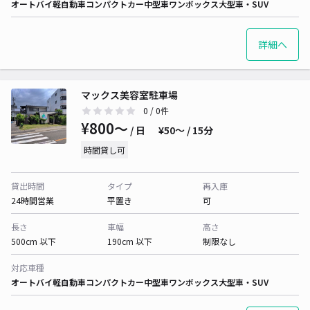
オートバイ
軽自動車
コンパクトカー
中型車
ワンボックス
大型車・SUV
詳細へ
マックス美容室駐車場
0
/ 0件
¥800〜
/ 日
¥50〜 / 15分
時間貸し可
貸出時間
タイプ
再入庫
24時間営業
平置き
可
長さ
車幅
高さ
500cm 以下
190cm 以下
制限なし
対応車種
オートバイ
軽自動車
コンパクトカー
中型車
ワンボックス
大型車・SUV