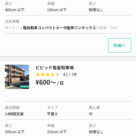
長さ
車幅
高さ
480cm 以下
180cm 以下
制限なし
対応車種
オートバイ
軽自動車
コンパクトカー
中型車
ワンボックス
大型車・SUV
詳細へ
ビビッド塩釜駐車場
4.1
/ 7件
¥600〜
/ 日
貸出時間
タイプ
再入庫
24時間営業
平置き
可
長さ
車幅
高さ
500cm 以下
250cm 以下
制限なし