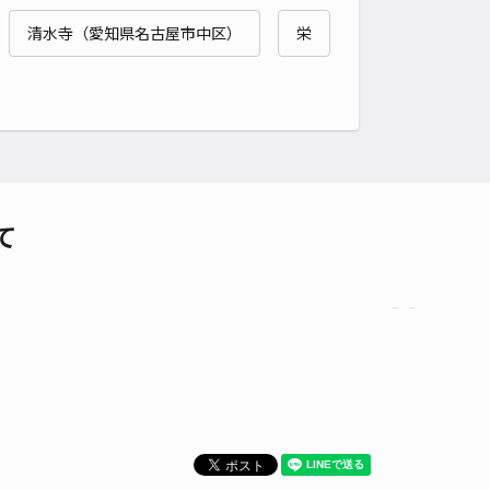
貸し可
清水寺（愛知県名古屋市中区）
栄
時間
24時間営業
タイプ
平置き
再入庫
可
480cm 以下
車幅
180cm 以下
高さ
制限なし
車種
オートバイ
軽自動車
コンパクトカー
中型車
ワンボックス
大型車・SUV
て
詳細へ
1丁目5☆アキッパ駐車場
4.5
/ 10件
00〜
/ 日
¥30〜 / 15分
貸し可
時間
24時間営業
タイプ
平置き
再入庫
可