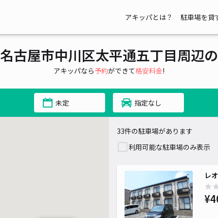
アキッパとは？
駐車場を貸
¥ 1,200~
¥ 550~
¥ 600~
¥ 400~
名古屋市中川区太平通五丁目周辺の
¥ 600~
アキッパなら
予約
ができて
格安料金
!
¥ 440~
未定
指定なし
33件の駐車場があります
¥ 400~
利用可能な駐車場のみ表示
レオ
¥4