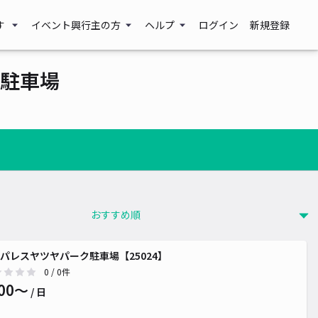
す
イベント興行主の方
ヘルプ
ログイン
新規登録
駐車場
パレスヤツヤパーク駐車場【25024】
0
/ 0件
00〜
/ 日