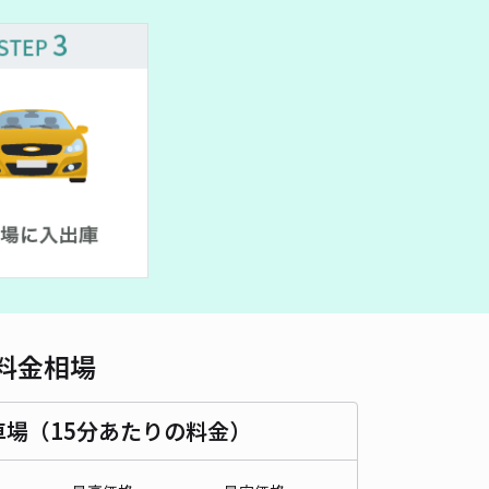
車種
オートバイ
軽自動車
コンパクトカー
中型車
ワンボックス
大型車・SUV
詳細へ
区花塚町4丁目アキッパ駐車場 屋根ありカメラあり下地コンクリ
0
/ 0件
00〜
/ 日
¥60〜 / 15分
貸し可
時間
08:30 〜17:00
タイプ
平置き
再入庫
可
料金相場
500cm 以下
車幅
190cm 以下
高さ
280cm 以下
車種
オートバイ
軽自動車
コンパクトカー
中型車
ワンボックス
大型車・SUV
車場（15分あたりの料金）
詳細へ