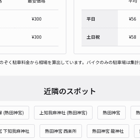
格
最安価格
平均
松年
¥
300
平日
¥
56
¥6
¥
300
土日祝
¥
58
時間
貸出
をのぞく駐車料金から相場を算出しています。バイクのみの駐車場は集計
長さ
対応
近隣のスポット
 (熱田神宮)
上知我麻神社 (熱田神宮)
熱田神宮
熱
玉川
宮 下知我麻神社
熱田神宮 西楽所
熱田神宮 龍神社
¥5