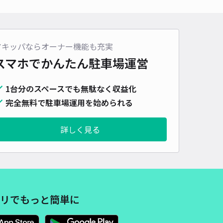
480cm 以下
車幅
220cm 以下
高さ
制限なし
車種
オートバイ
軽自動車
コンパクトカー
中型車
ワンボックス
大型車・SUV
アキッパならオーナー機能も充実
詳細へ
スマホでかんたん
駐車場運営
区幡野町14
1台分のスペースでも無駄なく収益化
5
/ 1件
完全無料で駐車場運用を始められる
00〜
/ 日
¥30〜 / 15分
貸し可
詳しく見る
時間
09:30 〜16:30
タイプ
平置き
再入庫
可
600cm 以下
車幅
250cm 以下
高さ
制限なし
車種
オートバイ
軽自動車
コンパクトカー
中型車
ワンボックス
大型車・SUV
リでもっと簡単に
詳細へ