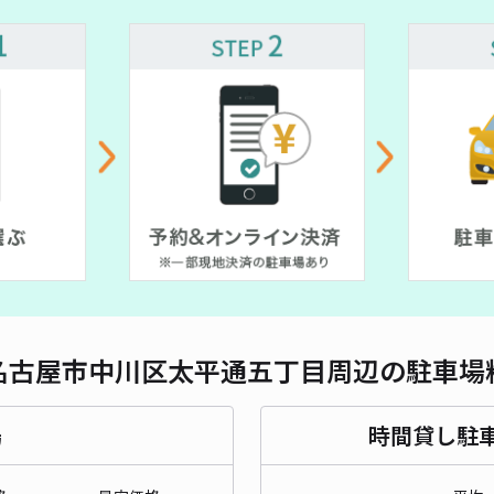
対応
中川
ート
¥5
時間
貸出
名古屋市中川区太平通五丁目周辺の駐車場
長さ
対応
場
時間貸し駐