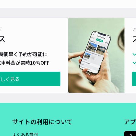
長さ
対応
に
ス
熱田
時間早く予約が可能に
車料金が常時10%OFF
¥4
時間
詳しく見る
貸出
長さ
対応
サイトの利用について
アプ
よくある質問