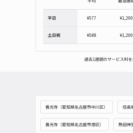
平均
最高価
平日
¥
577
¥
1,200
土日祝
¥
588
¥
1,200
過去1週間のサービス料
善光寺（愛知県名古屋市中川区）
信長塀
善光寺（愛知県名古屋市港区）
熱田神