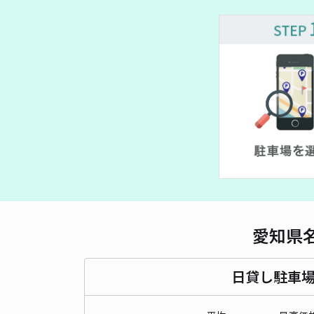
¥ 440~
愛知県
日貸し駐車