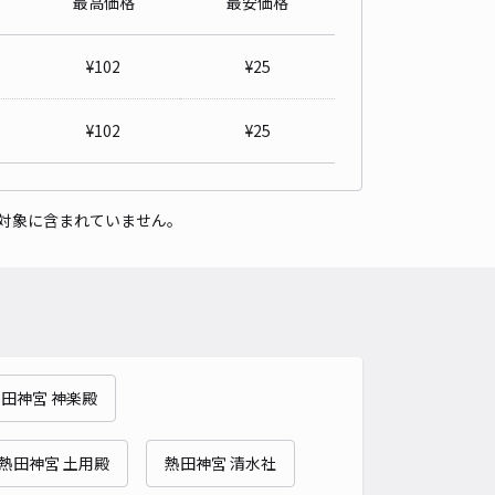
最高価格
最安価格
町3丁目42駐車場
¥
102
¥
25
0
/ 0件
00〜
/ 日
¥48〜 / 15分
¥
102
¥
25
貸し可
時間
24時間営業
タイプ
平置き
再入庫
可
対象に含まれていません。
460cm 以下
車幅
180cm 以下
高さ
制限なし
車種
オートバイ
軽自動車
コンパクトカー
中型車
ワンボックス
大型車・SUV
詳細へ
田神宮 神楽殿
パーキング【土日限定】
4.5
/ 4件
熱田神宮 土用殿
熱田神宮 清水社
00〜
/ 日
¥50〜 / 15分