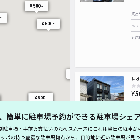
¥ 500~
¥ 450~
貸出
¥ 450~
0~
¥ 500~
長さ
¥ 400~
対応
¥ 300~
レオ
¥5
¥ 500~
¥ 500~
00~
、簡単に駐車場予約ができる駐車場シェ
貸出
制駐車場・事前お支払いのためスムーズにご利用当日の駐車が
長さ
キッパの持つ豊富な駐車場拠点から、目的地に近い駐車場が見つ