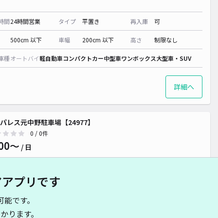
時間
24時間営業
タイプ
平置き
再入庫
可
500cm 以下
車幅
200cm 以下
高さ
制限なし
¥ 600~
車種
オートバイ
軽自動車
コンパクトカー
中型車
ワンボックス
大型車・SUV
詳細へ
パレス元中野駐車場【24977】
0
/ 0件
00〜
/ 日
アアプリです
時間
24時間営業
タイプ
平置き
再入庫
可
可能です。
500cm 以下
車幅
200cm 以下
高さ
制限なし
かります。