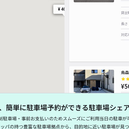
¥ 600~
¥ 400~
貸出
¥ 600~
長さ
¥ 440~
対応
¥ 400~
烏森
¥5
時間
、簡単に駐車場予約ができる駐車場シェ
貸出
¥ 500~
制駐車場・事前お支払いのためスムーズにご利用当日の駐車が
長さ
キッパの持つ豊富な駐車場拠点から、目的地に近い駐車場が見つ
400~