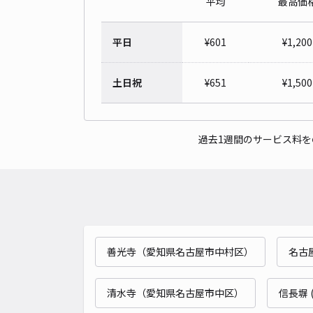
平均
最高価
平日
¥
601
¥
1,200
土日祝
¥
651
¥
1,500
過去1週間のサービス料
善光寺（愛知県名古屋市中村区）
名古
清水寺（愛知県名古屋市中区）
信長塀 