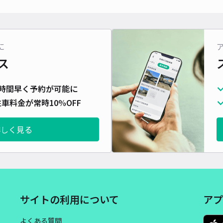
対応
に
ス
レオ
時間早く予約が可能に
¥5
車料金が常時10%OFF
詳しく見る
貸出
長さ
対応
サイトの利用について
アプ
よくある質問