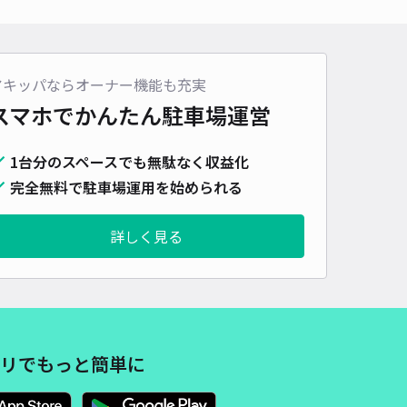
車種
オートバイ
軽自動車
コンパクトカー
中型車
ワンボックス
大型車・SUV
詳細へ
アキッパならオーナー機能も充実
スマホでかんたん
駐車場運営
パレス松葉駐車場【43516】
1台分のスペースでも無駄なく収益化
0
/ 0件
00〜
完全無料で駐車場運用を始められる
/ 日
詳しく見る
時間
24時間営業
タイプ
平置き
再入庫
可
500cm 以下
車幅
200cm 以下
高さ
制限なし
車種
オートバイ
軽自動車
コンパクトカー
中型車
ワンボックス
大型車・SUV
リでもっと簡単に
詳細へ