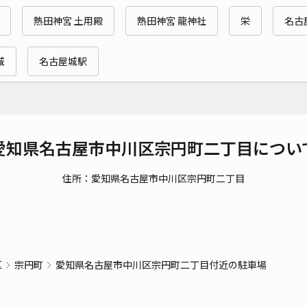
熱田神宮 土用殿
熱田神宮 龍神社
栄
名古
貸出
城
名古屋城駅
長さ
対応
愛知県名古屋市中川区宗円町二丁目につい
住所：愛知県名古屋市中川区宗円町二丁目
浅野
¥4
時間
区
宗円町
愛知県名古屋市中川区宗円町二丁目付近の駐車場
貸出
長さ