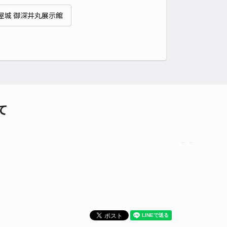
屋城 御深井丸展示館
時間
24時間営業
タイプ
平置き
再入庫
可
500cm 以下
車幅
200cm 以下
高さ
制限なし
車種
オートバイ
軽自動車
コンパクトカー
中型車
ワンボックス
大型車・SUV
詳細へ
て
鋼材株式会社
0
/ 0件
50〜
/ 日
¥45〜 / 15分
貸し可
時間
24時間営業
タイプ
平置き
再入庫
可
450cm 以下
車幅
235cm 以下
高さ
制限なし