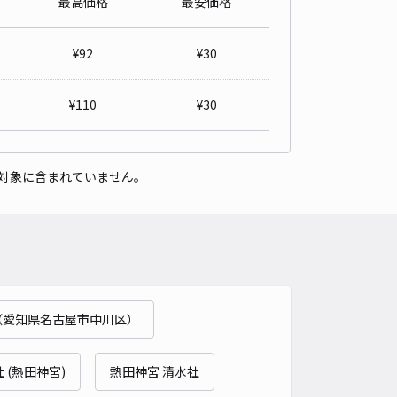
最高価格
最安価格
パレス小本西駐車場【43487】
0
/ 0件
¥
92
¥
30
00〜
/ 日
¥
110
¥
30
時間
24時間営業
タイプ
平置き
再入庫
可
対象に含まれていません。
500cm 以下
車幅
200cm 以下
高さ
制限なし
車種
オートバイ
軽自動車
コンパクトカー
中型車
ワンボックス
大型車・SUV
詳細へ
（愛知県名古屋市中川区）
パレス八田駐車場【42309】
0
/ 0件
00〜
 (熱田神宮)
熱田神宮 清水社
/ 日