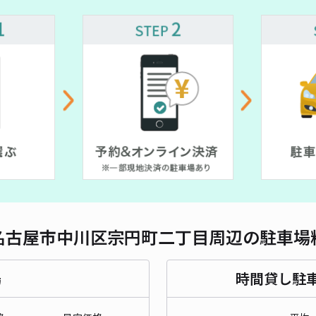
対応
¥ 500~
レオ
¥4
貸出
長さ
名古屋市中川区宗円町二丁目周辺の駐車場
対応
場
時間貸し駐