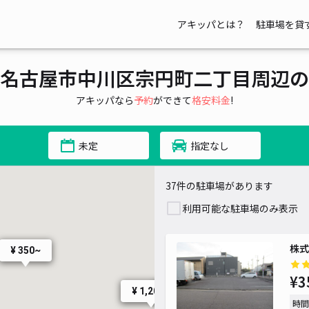
アキッパとは？
駐車場を貸
¥ 1,000~
名古屋市中川区宗円町二丁目周辺の
¥ 770~
¥ 690~
¥ 550~
アキッパなら
予約
ができて
格安料金
!
¥ 550~
¥ 500~
未定
指定なし
37件の駐車場があります
¥ 500~
利用可能な駐車場のみ表示
株式
¥ 350~
¥3
¥ 1,200~
¥ 550~
時間