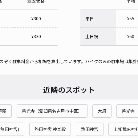
格
最安価格
平均
レオ
¥
300
平日
¥
55
¥4
¥
330
土日祝
¥
60
貸出
をのぞく駐車料金から相場を算出しています。バイクのみの駐車場は集計
長さ
対応
近隣のスポット
屋駅
善光寺（愛知県名古屋市中区）
大須
善光寺
レオ
¥4
(熱田神宮)
熱田神宮 神楽殿
熱田神宮
上知我麻神社