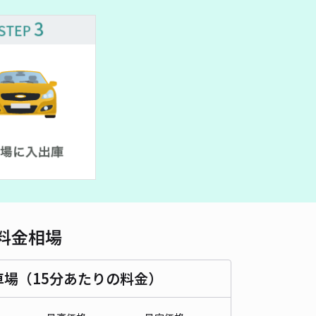
車種
オートバイ
軽自動車
コンパクトカー
中型車
ワンボックス
大型車・SUV
詳細へ
パレスグランロウム駐車場【31178】
0
/ 0件
00〜
/ 日
時間
24時間営業
タイプ
平置き
再入庫
可
500cm 以下
車幅
200cm 以下
高さ
制限なし
料金相場
車種
オートバイ
軽自動車
コンパクトカー
中型車
ワンボックス
大型車・SUV
車場（15分あたりの料金）
詳細へ