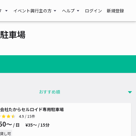
す
イベント興行主の方
ヘルプ
ログイン
新規登録
駐車場
会社たからセルロイド専用駐車場
4.9
/ 15件
50〜
/ 日
¥35〜 / 15分
貸し可