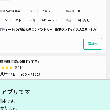
時間
24時間営業
タイプ
平置き
再入庫
可
520cm 以下
車幅
240cm 以下
高さ
制限なし
¥ 900~
車種
オートバイ
軽自動車
コンパクトカー
中型車
ワンボックス
大型車・SUV
詳細へ
駅南駐車場(松葉町1丁目)
5
/ 9件
00〜
/ 日
¥50〜 / 15分
貸し可
アアプリです
時間
24時間営業
タイプ
平置き
再入庫
可
可能です。
500cm 以下
車幅
190cm 以下
高さ
制限なし
かります。