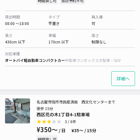
時間貸し可
当日予約不可
貸出時間
タイプ
再入庫
08:00 〜18:00
平置き
可
長さ
車幅
高さ
430cm 以下
170cm 以下
制限なし
対応車種
オートバイ
軽自動車
コンパクトカー
中型車
ワンボックス
大型車・SUV
詳細へ
名古屋市役所市民経済局 西文化センターまで
徒歩 15分
西区花の木1丁目4-1駐車場
3
/ 6件
¥350〜
/ 日
¥35〜 / 15分
時間貸し可