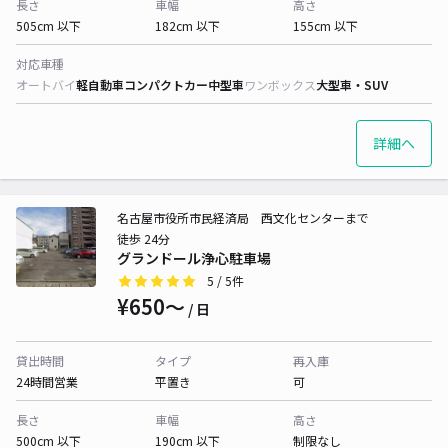
長さ
車幅
高さ
505cm 以下
182cm 以下
155cm 以下
対応車種
オートバイ
軽自動車
コンパクトカー
中型車
ワンボックス
大型車・SUV
詳細へ
名古屋市役所市民経済局 西文化センターまで
徒歩 24分
グランドール浄心駐車場
5
/ 5件
¥650〜
/ 日
貸出時間
タイプ
再入庫
24時間営業
平置き
可
長さ
車幅
高さ
500cm 以下
190cm 以下
制限なし