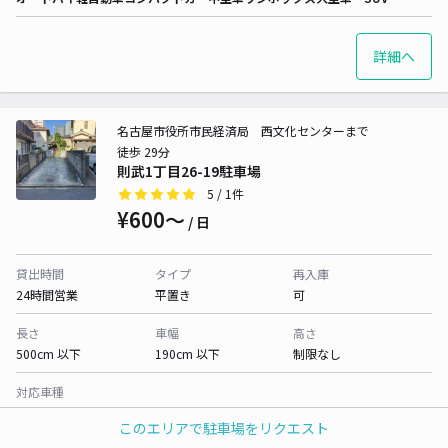
詳細へ
名古屋市役所市民経済局 西文化センターまで
徒歩 29分
則武1丁目26-19駐車場
5
/ 1件
¥600〜
/ 日
貸出時間
タイプ
再入庫
24時間営業
平置き
可
長さ
車幅
高さ
500cm 以下
190cm 以下
制限なし
対応車種
オートバイ
軽自動車
コンパクトカー
中型車
ワンボックス
大型車・SUV
このエリアで駐車場をリクエスト