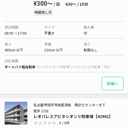
¥300〜
/ 日
¥30〜 / 15分
時間貸し可
貸出時間
タイプ
再入庫
08:00 〜17:00
平置き
可
長さ
車幅
高さ
400cm 以下
150cm 以下
制限なし
対応車種
オートバイ
軽自動車
コンパクトカー
中型車
ワンボックス
大型車・SUV
詳細へ
名古屋市役所市民経済局 西文化センターまで
徒歩 15分
レオパレスアビタシオンⅡ駐車場【43941】
0
/ 0件