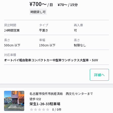
¥700〜
/ 日
¥70〜 / 15分
時間貸し可
貸出時間
タイプ
再入庫
24時間営業
平置き
可
長さ
車幅
高さ
500cm 以下
190cm 以下
制限なし
対応車種
オートバイ
軽自動車
コンパクトカー
中型車
ワンボックス
大型車・SUV
詳細へ
名古屋市役所市民経済局 西文化センターまで
徒歩 6分
栄生1-26-33駐車場
0
/ 0件