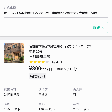
対応車種
オートバイ
軽自動車
コンパクトカー
中型車
ワンボックス
大型車・SUV
詳細へ
名古屋市役所市民経済局 西文化センターまで
徒歩 22分
＊加藤駐車場
4
/ 48件
¥800〜
/ 日
¥80〜 / 15分
時間貸し可
貸出時間
タイプ
再入庫
24時間営業
平置き
可
長さ
車幅
高さ
500cm 以下
190cm 以下
270cm 以下