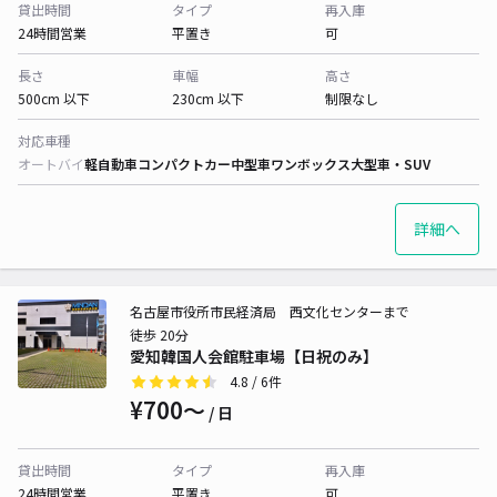
貸出時間
タイプ
再入庫
24時間営業
平置き
可
長さ
車幅
高さ
500cm 以下
230cm 以下
制限なし
対応車種
オートバイ
軽自動車
コンパクトカー
中型車
ワンボックス
大型車・SUV
詳細へ
名古屋市役所市民経済局 西文化センターまで
徒歩 20分
愛知韓国人会館駐車場【日祝のみ】
4.8
/ 6件
¥700〜
/ 日
貸出時間
タイプ
再入庫
24時間営業
平置き
可