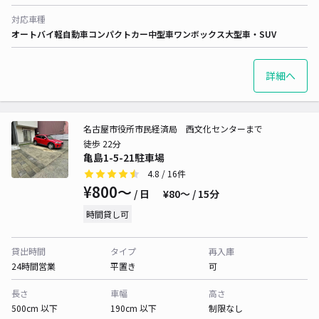
対応車種
オートバイ
軽自動車
コンパクトカー
中型車
ワンボックス
大型車・SUV
詳細へ
名古屋市役所市民経済局 西文化センターまで
徒歩 22分
亀島1-5-21駐車場
4.8
/ 16件
¥800〜
/ 日
¥80〜 / 15分
時間貸し可
貸出時間
タイプ
再入庫
24時間営業
平置き
可
長さ
車幅
高さ
500cm 以下
190cm 以下
制限なし