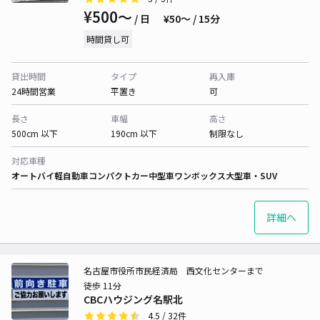
¥500〜
/ 日
¥50〜 / 15分
時間貸し可
貸出時間
タイプ
再入庫
24時間営業
平置き
可
長さ
車幅
高さ
500cm 以下
190cm 以下
制限なし
対応車種
オートバイ
軽自動車
コンパクトカー
中型車
ワンボックス
大型車・SUV
詳細へ
名古屋市役所市民経済局 西文化センターまで
徒歩 11分
CBCハウジング名駅北
4.5
/ 32件