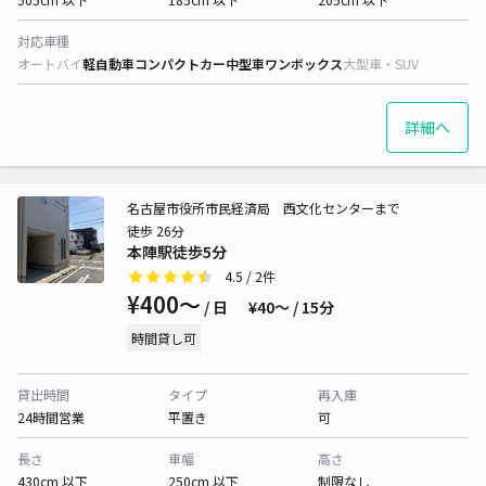
対応車種
オートバイ
軽自動車
コンパクトカー
中型車
ワンボックス
大型車・SUV
詳細へ
名古屋市役所市民経済局 西文化センターまで
徒歩 26分
本陣駅徒歩5分
4.5
/ 2件
¥400〜
/ 日
¥40〜 / 15分
時間貸し可
貸出時間
タイプ
再入庫
24時間営業
平置き
可
長さ
車幅
高さ
430cm 以下
250cm 以下
制限なし