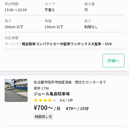
貸出時間
タイプ
再入庫
15:00 〜23:59
平置き
可
長さ
車幅
高さ
500cm 以下
190cm 以下
制限なし
対応車種
オートバイ
軽自動車
コンパクトカー
中型車
ワンボックス
大型車・SUV
詳細へ
名古屋市役所市民経済局 西文化センターまで
徒歩 17分
ジュール亀島駐車場
4.4
/ 5件
¥700〜
/ 日
¥70〜 / 15分
時間貸し可