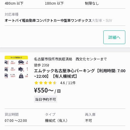
480cm 以下
180cm 以下
制限なし
対応車種
オートバイ
軽自動車
コンパクトカー
中型車
ワンボックス
大型車・SUV
詳細へ
名古屋市役所市民経済局 西文化センターまで
徒歩 23分
エムテック名古屋浄心パーキング【利用時間: 7:00
~22:00】【有人機械式】
4.6
/ 11件
¥550〜
/ 日
当日予約不可
貸出時間
タイプ
再入庫
07:00 〜22:00
機械式（有人）
不可