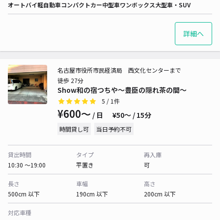
オートバイ
軽自動車
コンパクトカー
中型車
ワンボックス
大型車・SUV
詳細へ
名古屋市役所市民経済局 西文化センターまで
徒歩 27分
Show和の宿つちや～豊臣の隠れ茶の間～
5
/ 1件
¥600〜
/ 日
¥50〜 / 15分
時間貸し可
当日予約不可
貸出時間
タイプ
再入庫
10:30 〜19:00
平置き
可
長さ
車幅
高さ
500cm 以下
190cm 以下
200cm 以下
対応車種