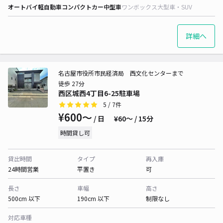
オートバイ
軽自動車
コンパクトカー
中型車
ワンボックス
大型車・SUV
詳細へ
名古屋市役所市民経済局 西文化センターまで
徒歩 27分
西区城西4丁目6-25駐車場
5
/ 7件
¥600〜
/ 日
¥60〜 / 15分
時間貸し可
貸出時間
タイプ
再入庫
24時間営業
平置き
可
長さ
車幅
高さ
500cm 以下
190cm 以下
制限なし
対応車種