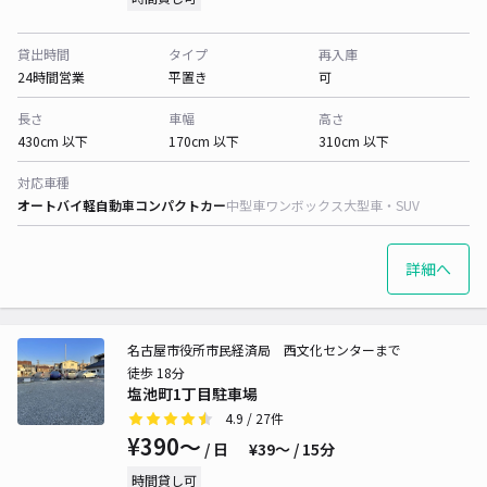
貸出時間
タイプ
再入庫
24時間営業
平置き
可
長さ
車幅
高さ
430cm 以下
170cm 以下
310cm 以下
対応車種
オートバイ
軽自動車
コンパクトカー
中型車
ワンボックス
大型車・SUV
詳細へ
名古屋市役所市民経済局 西文化センターまで
徒歩 18分
塩池町1丁目駐車場
4.9
/ 27件
¥390〜
/ 日
¥39〜 / 15分
時間貸し可