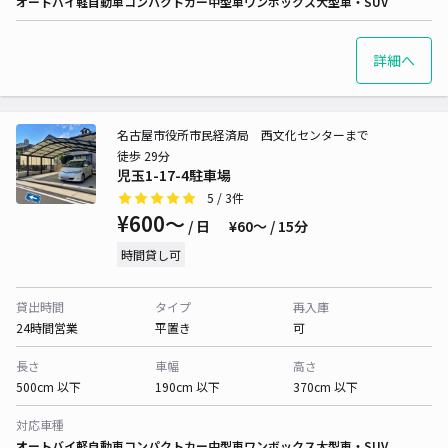
オートバイ
軽自動車
コンパクトカー
中型車
ワンボックス
大型車・SUV
詳細へ
名古屋市役所市民経済局 西文化センターまで
徒歩 29分
児玉1-17-4駐車場
5
/ 3件
¥600〜
/ 日
¥60〜 / 15分
時間貸し可
貸出時間
タイプ
再入庫
24時間営業
平置き
可
長さ
車幅
高さ
500cm 以下
190cm 以下
370cm 以下
対応車種
オートバイ
軽自動車
コンパクトカー
中型車
ワンボックス
大型車・SUV