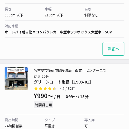
長さ
車幅
高さ
500cm 以下
210cm 以下
制限なし
対応車種
オートバイ
軽自動車
コンパクトカー
中型車
ワンボックス
大型車・SUV
詳細へ
名古屋市役所市民経済局 西文化センターまで
徒歩 20分
グリーンコート亀島【1983-01】
4.5
/ 82件
¥990〜
/ 日
¥99〜 / 15分
時間貸し可
貸出時間
タイプ
再入庫
24時間営業
平置き
可