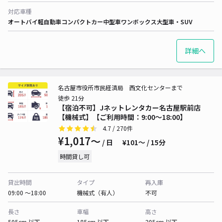
対応車種
オートバイ
軽自動車
コンパクトカー
中型車
ワンボックス
大型車・SUV
詳細へ
名古屋市役所市民経済局 西文化センターまで
徒歩 21分
【宿泊不可】Jネットレンタカー名古屋駅前店
【機械式】【ご利用時間：9:00～18:00】
4.7
/ 270件
¥1,017〜
/ 日
¥101〜 / 15分
時間貸し可
貸出時間
タイプ
再入庫
09:00 〜18:00
機械式（有人）
不可
長さ
車幅
高さ
505cm 以下
185cm 以下
205cm 以下