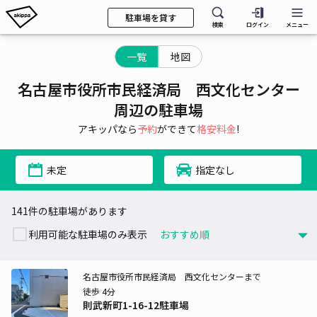
駐車場を貸す
検索
ログイン
メニュー
一覧
地図
名古屋市役所市民経済局 西文化センター
周辺の駐車場
アキッパなら
予約
ができて
格安料金
!
未定
指定なし
141件の駐車場があります
利用可能な駐車場のみ表示
名古屋市役所市民経済局 西文化センターまで
徒歩 4分
則武新町1-16-12駐車場