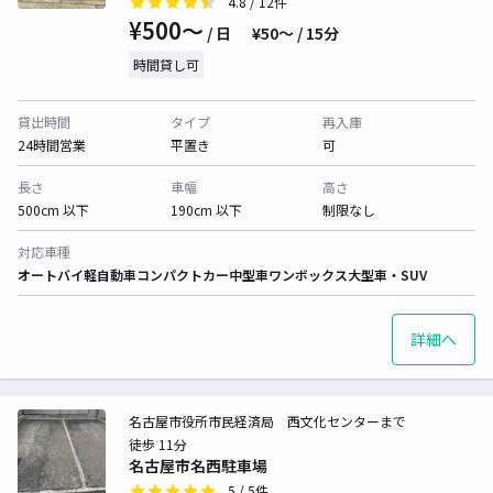
4.8
/ 12件
¥500〜
/ 日
¥50〜 / 15分
時間貸し可
貸出時間
タイプ
再入庫
24時間営業
平置き
可
長さ
車幅
高さ
500cm 以下
190cm 以下
制限なし
対応車種
オートバイ
軽自動車
コンパクトカー
中型車
ワンボックス
大型車・SUV
詳細へ
名古屋市役所市民経済局 西文化センターまで
徒歩 11分
名古屋市名西駐車場
5
/ 5件