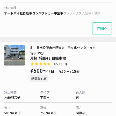
対応車種
オートバイ
軽自動車
コンパクトカー
中型車
ワンボックス
大型車・SUV
詳細へ
名古屋市役所市民経済局 西文化センターまで
徒歩 29分
月極:城西4丁目駐車場
4.5
/ 19件
¥500〜
/ 日
¥50〜 / 15分
時間貸し可
貸出時間
タイプ
再入庫
24時間営業
平置き
可
長さ
車幅
高さ
500cm 以下
250cm 以下
制限なし