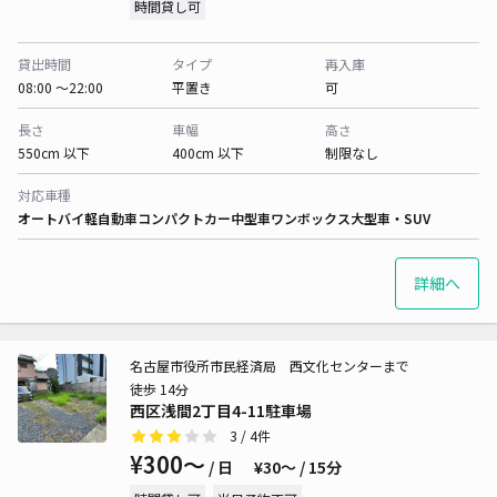
時間貸し可
貸出時間
タイプ
再入庫
08:00 〜22:00
平置き
可
長さ
車幅
高さ
550cm 以下
400cm 以下
制限なし
対応車種
オートバイ
軽自動車
コンパクトカー
中型車
ワンボックス
大型車・SUV
詳細へ
名古屋市役所市民経済局 西文化センターまで
徒歩 14分
西区浅間2丁目4-11駐車場
3
/ 4件
¥300〜
/ 日
¥30〜 / 15分