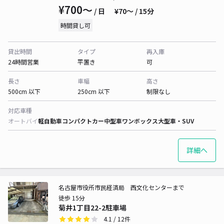
¥700〜
/ 日
¥70〜 / 15分
時間貸し可
貸出時間
タイプ
再入庫
24時間営業
平置き
可
長さ
車幅
高さ
500cm 以下
250cm 以下
制限なし
対応車種
オートバイ
軽自動車
コンパクトカー
中型車
ワンボックス
大型車・SUV
詳細へ
名古屋市役所市民経済局 西文化センターまで
徒歩 15分
菊井1丁目22-2駐車場
4.1
/ 12件