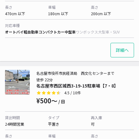
長さ
車幅
高さ
470cm 以下
180cm 以下
200cm 以下
対応車種
オートバイ
軽自動車
コンパクトカー
中型車
ワンボックス
大型車・SUV
詳細へ
名古屋市役所市民経済局 西文化センターまで
徒歩 22分
名古屋市西区城西3-19-15駐車場【7・8】
4.5
/ 10件
¥500〜
/ 日
貸出時間
タイプ
再入庫
24時間営業
平置き
可
長さ
車幅
高さ