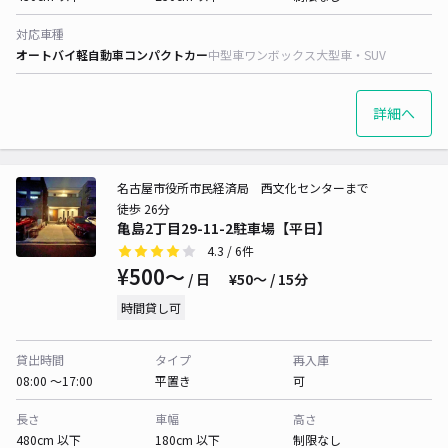
対応車種
オートバイ
軽自動車
コンパクトカー
中型車
ワンボックス
大型車・SUV
詳細へ
名古屋市役所市民経済局 西文化センターまで
徒歩 26分
亀島2丁目29-11-2駐車場【平日】
4.3
/ 6件
¥500〜
/ 日
¥50〜 / 15分
時間貸し可
貸出時間
タイプ
再入庫
08:00 〜17:00
平置き
可
長さ
車幅
高さ
480cm 以下
180cm 以下
制限なし