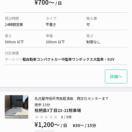
¥700〜
/ 日
貸出時間
タイプ
再入庫
24時間営業
平置き
可
長さ
車幅
高さ
500cm 以下
200cm 以下
制限なし
対応車種
オートバイ
軽自動車
コンパクトカー
中型車
ワンボックス
大型車・SUV
詳細へ
名古屋市役所市民経済局 西文化センターまで
徒歩 15分
枇杷島3丁目23-21駐車場
0
/ 0件
¥1,200〜
/ 日
¥30〜 / 15分