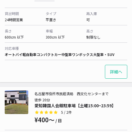
貸出時間
タイプ
再入庫
24時間営業
平置き
可
長さ
車幅
高さ
600cm 以下
300cm 以下
制限なし
対応車種
オートバイ
軽自動車
コンパクトカー
中型車
ワンボックス
大型車・SUV
詳細へ
名古屋市役所市民経済局 西文化センターまで
徒歩 20分
愛知韓国人会館駐車場【土曜15:00~23:59】
5
/ 2件
¥400〜
/ 日