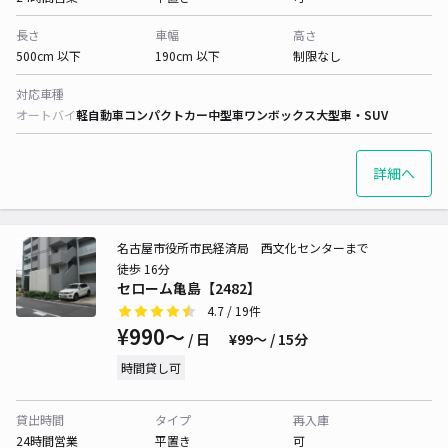
長さ
車幅
高さ
500cm 以下
190cm 以下
制限なし
対応車種
オートバイ
軽自動車
コンパクトカー
中型車
ワンボックス
大型車・SUV
詳細へ
名古屋市役所市民経済局 西文化センターまで
徒歩 16分
セローム亀島【2482】
4.7
/ 19件
¥990〜
/ 日
¥99〜 / 15分
時間貸し可
貸出時間
タイプ
再入庫
24時間営業
平置き
可