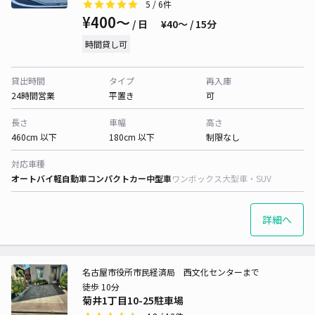
5
/ 6件
¥400〜
/ 日
¥40〜 / 15分
時間貸し可
貸出時間
タイプ
再入庫
24時間営業
平置き
可
長さ
車幅
高さ
460cm 以下
180cm 以下
制限なし
対応車種
オートバイ
軽自動車
コンパクトカー
中型車
ワンボックス
大型車・SUV
詳細へ
名古屋市役所市民経済局 西文化センターまで
徒歩 10分
菊井1丁目10-25駐車場