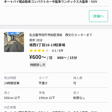
オートバイ
軽自動車
コンパクトカー
中型車
ワンボックス
大型車・SUV
詳細へ
名古屋市役所市民経済局 西文化センターまで
徒歩 28分
城西3丁目16-19駐車場
4.3
/ 8件
¥600〜
/ 日
¥60〜 / 15分
時間貸し可
貸出時間
タイプ
再入庫
24時間営業
平置き
可
長さ
車幅
高さ
500cm 以下
190cm 以下
制限なし
対応車種