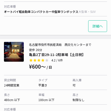
対応車種
オートバイ
軽自動車
コンパクトカー
中型車
ワンボックス
大型車・SUV
詳細へ
名古屋市役所市民経済局 西文化センターまで
徒歩 26分
亀島2丁目29-11-2駐車場【土日祝】
4.2
/ 6件
¥600〜
/ 日
貸出時間
タイプ
再入庫
24時間営業
平置き
可
長さ
車幅
高さ
480cm 以下
180cm 以下
制限なし
対応車種