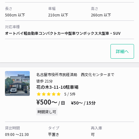
長さ
車幅
高さ
500cm 以下
210cm 以下
260cm 以下
対応車種
オートバイ
軽自動車
コンパクトカー
中型車
ワンボックス
大型車・SUV
詳細へ
名古屋市役所市民経済局 西文化センターまで
徒歩 21分
花の木3-11-10駐車場
5
/ 5件
¥500〜
/ 日
¥50〜 / 15分
時間貸し可
貸出時間
タイプ
再入庫
09:00 〜21:30
平置き
可