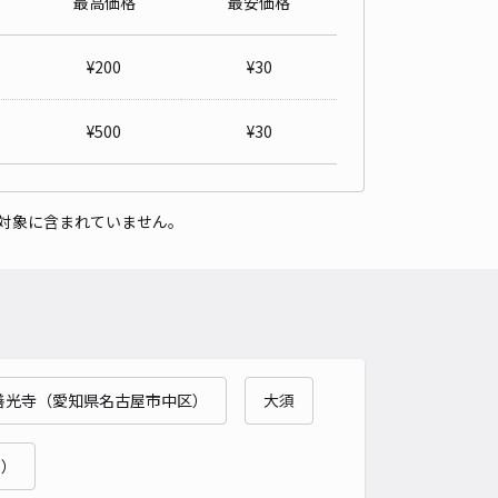
最高価格
最安価格
車種
オートバイ
軽自動車
コンパクトカー
中型車
ワンボックス
大型車・SUV
¥
200
¥
30
詳細へ
¥
500
¥
30
屋市西区城西3-19-15駐車場【7・8】
名古屋市役所教育委員会 丸の内地域スポーツセンターまで徒歩 16分
4.5
/ 10件
対象に含まれていません。
00〜
/ 日
時間
24時間営業
タイプ
平置き
再入庫
可
480cm 以下
車幅
180cm 以下
高さ
制限なし
車種
オートバイ
軽自動車
コンパクトカー
中型車
ワンボックス
大型車・SUV
善光寺（愛知県名古屋市中区）
大須
詳細へ
町）