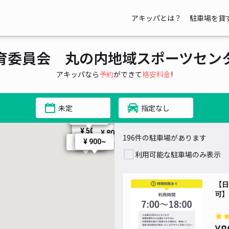
500~
¥ 500~
¥ 1,200~
¥ 1,200~
¥ 400~
¥ 600~
アキッパとは？
駐車場を貸
¥ 1,200~
¥ 600~
~
0~
¥ 500~
¥ 600~
00~
00~
¥ 500~
000~
¥ 400~
育委員会 丸の内地域スポーツセン
¥ 300~
¥ 500~
¥ 600~
¥ 500~
¥ 500~
¥ 700~
アキッパなら
予約
ができて
格安料金
!
00~
¥ 580~
¥ 600~
¥ 600~
未定
指定なし
¥ 500~
¥ 500~
¥ 500~
¥ 500~
¥ 600~
¥ 400~
¥ 500~
¥ 500~
¥ 800~
196件の駐車場があります
¥ 900~
¥ 800~
利用可能な駐車場のみ表示
¥ 400~
【日
可】