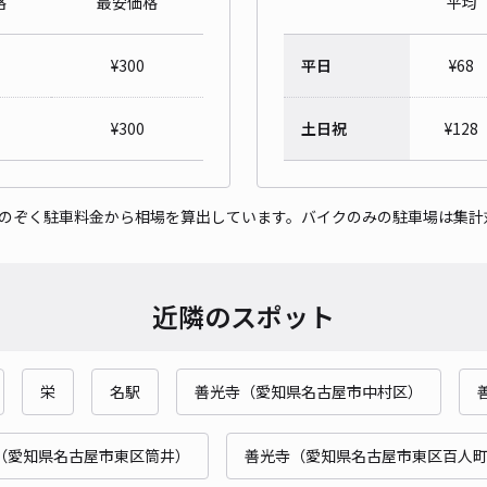
格
最安価格
平均
対応
¥
300
平日
¥
68
¥
300
土日祝
¥
128
名古
をのぞく駐車料金から相場を算出しています。バイクのみの駐車場は集計
¥5
貸出
近隣のスポット
長さ
対応
栄
名駅
善光寺（愛知県名古屋市中村区）
（愛知県名古屋市東区筒井）
善光寺（愛知県名古屋市東区百人