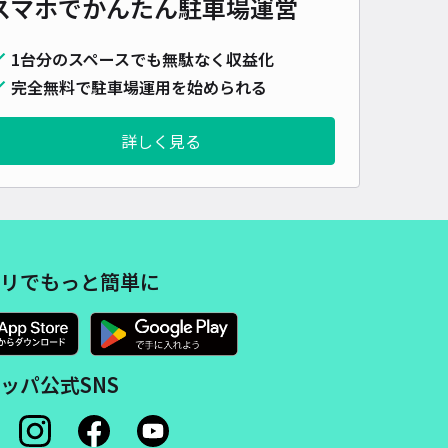
スマホでかんたん
駐車場運営
時間
24時間営業
タイプ
平置き
再入庫
可
500cm 以下
車幅
190cm 以下
高さ
制限なし
1台分のスペースでも無駄なく収益化
車種
オートバイ
軽自動車
コンパクトカー
中型車
ワンボックス
大型車・SUV
完全無料で駐車場運用を始められる
詳細へ
詳しく見る
屋町8-20駐車場
名古屋市役所教育委員会 丸の内地域スポーツセンターまで徒歩 20分
4.6
/ 11件
50〜
リでもっと簡単に
/ 日
¥75〜 / 15分
貸し可
時間
24時間営業
タイプ
平置き
再入庫
可
ッパ公式SNS
430cm 以下
車幅
170cm 以下
高さ
400cm 以下
車種
オートバイ
軽自動車
コンパクトカー
中型車
ワンボックス
大型車・SUV