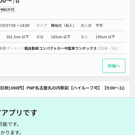
00〜
/ 日
予約不可
0~
時間
07:00 〜18:00
タイプ
機械式（有人）
再入庫
不可
¥ 300~
501.5cm 以下
車幅
185cm 以下
高さ
190cm 以下
車種
オートバイ
軽自動車
コンパクトカー
中型車
ワンボックス
大型車・SUV
詳細へ
日祝1000円】PNP名古屋丸の内駅前【ハイルーフ可】【9:00～22:
】
名古屋市役所教育委員会 丸の内地域スポーツセンターまで徒歩 10分
4.4
/ 20件
アアプリです
,000〜
/ 日
可能です。
予約不可
かります。