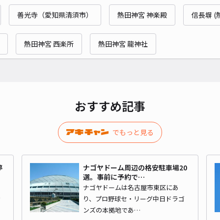
菊井
善光寺（愛知県清須市）
熱田神宮 神楽殿
信長塀 (
熱田神宮 西楽所
熱田神宮 龍神社
¥5
時間
貸出
おすすめ記事
長さ
対応
でもっと見る
停
ナゴヤドーム周辺の格安駐車場20
選。事前に予約で…
、
ナゴヤドームは名古屋市東区にあ
月極
け
り、プロ野球セ・リーグ中日ドラゴ
ンズの本拠地であ…