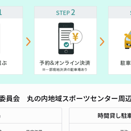
貸出
長さ
¥ 550~
対応
¥ 550~
¥ 550~
【平
¥1
当日
委員会 丸の内地域スポーツセンター周
貸出
場
時間貸し駐
長さ