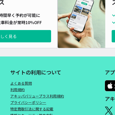
ス
貸出
長さ
時間早く予約が可能に
対応
車料金が常時10%OFF
詳しく見る
数寄
¥7
サイトの利用について
アプ
時間
よくある質問
利用規約
貸出
アキッパバリュープラス利用規約
アキ
プライバシーポリシー
長さ
特定商取引法に関する記載
対応