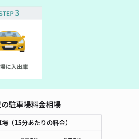
時間
09:00 〜22:00
タイプ
機械式（有人）
再入庫
不可
501.5cm 以下
車幅
185cm 以下
高さ
190cm 以下
車種
オートバイ
軽自動車
コンパクトカー
中型車
ワンボックス
大型車・SUV
詳細へ
日のみ】PNP名古屋丸の内駅前【ハイルーフ可】
名古屋市役所教育委員会 丸の内地域スポーツセンターまで徒歩 10分
4.8
/ 14件
,200〜
/ 日
予約不可
辺の駐車場料金相場
時間
09:00 〜22:00
タイプ
機械式（有人）
再入庫
不可
車場（15分あたりの料金）
501.5cm 以下
車幅
185cm 以下
高さ
190cm 以下