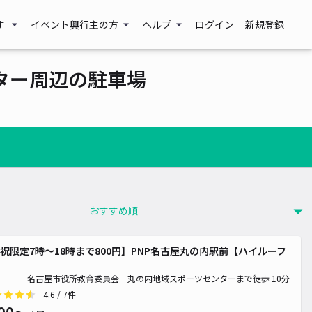
す
イベント興行主の方
ヘルプ
ログイン
新規登録
ター周辺の駐車場
祝限定7時～18時まで800円】PNP名古屋丸の内駅前【ハイルーフ
名古屋市役所教育委員会 丸の内地域スポーツセンターまで徒歩 10分
4.6
/ 7件