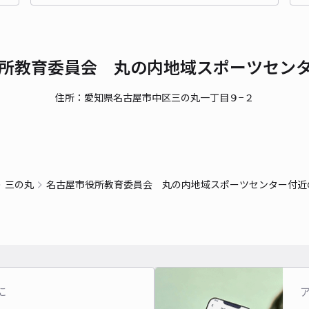
¥5
時間
所教育委員会 丸の内地域スポーツセン
貸出
長さ
住所：愛知県名古屋市中区三の丸一丁目９−２
対応
三の丸
名古屋市役所教育委員会 丸の内地域スポーツセンター付近
城西
¥6
時間
に