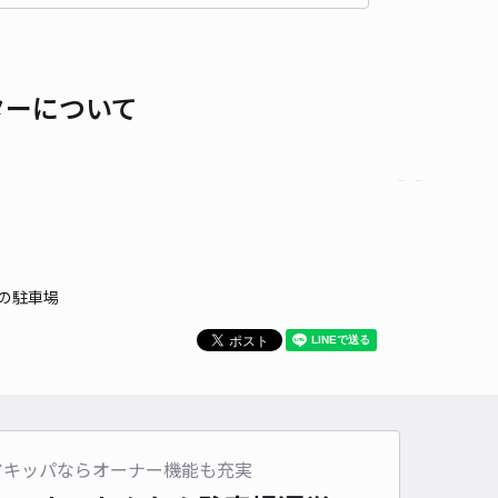
00〜
/ 日
¥50〜 / 15分
貸し可
ターについて
時間
24時間営業
タイプ
平置き
再入庫
可
500cm 以下
車幅
250cm 以下
高さ
制限なし
車種
オートバイ
軽自動車
コンパクトカー
中型車
ワンボックス
大型車・SUV
詳細へ
の駐車場
3丁目16-19駐車場
名古屋市役所教育委員会 丸の内地域スポーツセンターまで徒歩 19分
4.3
/ 8件
00〜
/ 日
¥60〜 / 15分
貸し可
アキッパならオーナー機能も充実