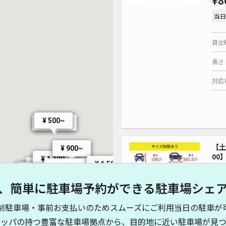
¥8
当日
¥ 500~
¥ 60
貸出
長さ
対応
¥ 500~
¥ 1,000~
【土
¥ 900~
00
¥ 1,100~
¥ 1,200~
¥ 1,500~
¥ 550~
¥ 550~
¥ 1,400~
¥ 1,500~
¥ 1,800~
¥ 1,200~
、簡単に駐車場予約ができる駐車場シェ
¥1
 1,500~
¥ 550~
¥ 550~
¥ 1,000~
制駐車場・事前お支払いのためスムーズにご利用当日の駐車が
¥ 550~
当日
¥ 1,510~
キッパの持つ豊富な駐車場拠点から、目的地に近い駐車場が見つ