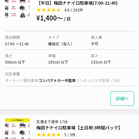
【平日】梅田ナナイロ駐車場(7:00-21:45)
4.8
/ 292件
¥1,400〜
/ 日
貸出時間
タイプ
再入庫
07:00 〜21:45
機械式（有人）
不可
長さ
車幅
高さ
500cm 以下
185cm 以下
155cm 以下
対応車種
オートバイ
軽自動車
コンパクトカー
中型車
ワンボックス
大型車・SUV
詳細へ
天満まで徒歩 17分
梅田ナナイロ駐車場【土日祝:3時間パック】
5
/ 3件