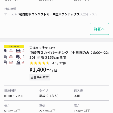
対応車種
オートバイ
軽自動車
コンパクトカー
中型車
ワンボックス
大型車・SUV
詳細へ
天満まで徒歩 14分
中崎西スカイパーキング【土日祝のみ：8:00～22:
30】※高さ155cmまで
4.9
/ 22件
¥1,400〜
/ 日
当日予約不可
貸出時間
タイプ
再入庫
08:00 〜22:30
機械式（有人）
不可
長さ
車幅
高さ
530cm 以下
205cm 以下
155cm 以下