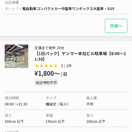
対応車種
オートバイ
軽自動車
コンパクトカー
中型車
ワンボックス
大型車・SUV
詳細へ
天満まで徒歩 20分
【1日パック】ヤンマー本社ビル駐車場【8:00～2
1:30】
5
/ 2件
¥1,800〜
/ 日
当日予約不可
貸出時間
タイプ
再入庫
08:00 〜21:30
機械式（有人）
不可
長さ
車幅
高さ
500cm 以下
190cm 以下
200cm 以下