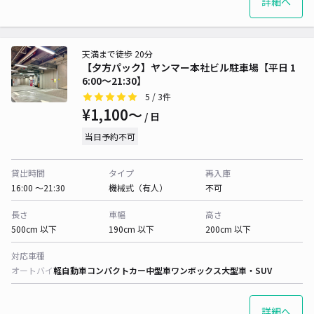
詳細へ
天満まで徒歩 20分
【夕方パック】ヤンマー本社ビル駐車場【平日 1
6:00～21:30】
5
/ 3件
¥1,100〜
/ 日
当日予約不可
貸出時間
タイプ
再入庫
16:00 〜21:30
機械式（有人）
不可
長さ
車幅
高さ
500cm 以下
190cm 以下
200cm 以下
対応車種
オートバイ
軽自動車
コンパクトカー
中型車
ワンボックス
大型車・SUV
詳細へ