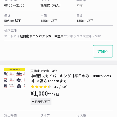
08:00 〜21:00
機械式（有人）
不可
長さ
車幅
高さ
505cm 以下
185cm 以下
155cm 以下
対応車種
オートバイ
軽自動車
コンパクトカー
中型車
ワンボックス
大型車・SUV
詳細へ
天満まで徒歩 14分
中崎西スカイパーキング【平日のみ：8:00～22:3
0】※高さ155cmまで
4.7
/ 24件
¥1,000〜
/ 日
当日予約不可
貸出時間
タイプ
再入庫