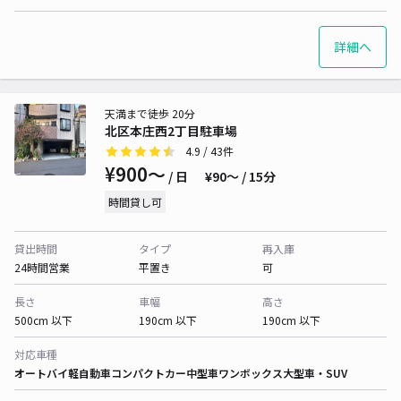
詳細へ
天満まで徒歩 20分
北区本庄西2丁目駐車場
4.9
/ 43件
¥900〜
/ 日
¥90〜 / 15分
時間貸し可
貸出時間
タイプ
再入庫
24時間営業
平置き
可
長さ
車幅
高さ
500cm 以下
190cm 以下
190cm 以下
対応車種
オートバイ
軽自動車
コンパクトカー
中型車
ワンボックス
大型車・SUV