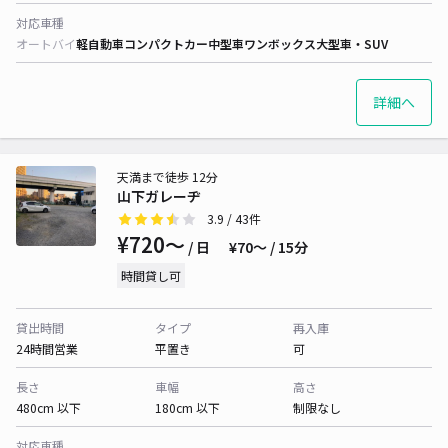
対応車種
オートバイ
軽自動車
コンパクトカー
中型車
ワンボックス
大型車・SUV
詳細へ
天満まで徒歩 12分
山下ガレーヂ
3.9
/ 43件
¥720〜
/ 日
¥70〜 / 15分
時間貸し可
貸出時間
タイプ
再入庫
24時間営業
平置き
可
長さ
車幅
高さ
480cm 以下
180cm 以下
制限なし
対応車種