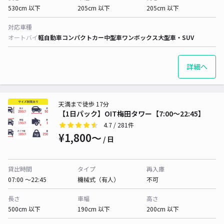
530cm 以下
205cm 以下
205cm 以下
対応車種
オートバイ
軽自動車
コンパクトカー
中型車
ワンボックス
大型車・SUV
詳細へ
天満まで徒歩 17分
【1日パック】OIT梅田タワー【7:00～22:45】
4.7
/ 281件
¥1,800〜
/ 日
貸出時間
タイプ
再入庫
07:00 〜22:45
機械式（有人）
不可
長さ
車幅
高さ
500cm 以下
190cm 以下
200cm 以下