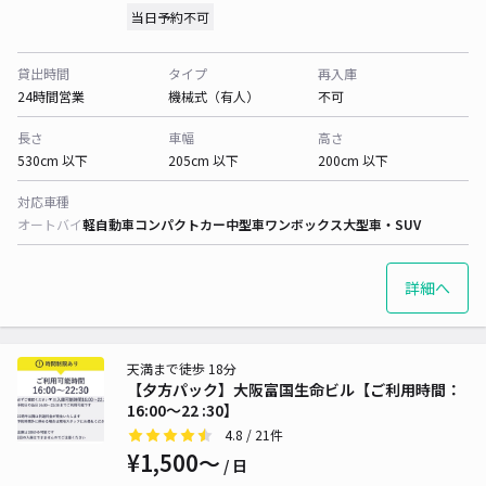
当日予約不可
貸出時間
タイプ
再入庫
24時間営業
機械式（有人）
不可
長さ
車幅
高さ
530cm 以下
205cm 以下
200cm 以下
対応車種
オートバイ
軽自動車
コンパクトカー
中型車
ワンボックス
大型車・SUV
詳細へ
天満まで徒歩 18分
【夕方パック】大阪富国生命ビル【ご利用時間：
16:00～22 :30】
4.8
/ 21件
¥1,500〜
/ 日