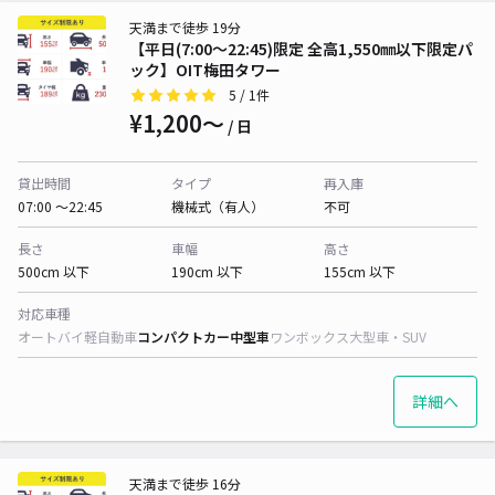
天満まで徒歩 19分
【平日(7:00～22:45)限定 全高1,550㎜以下限定パ
ック】OIT梅田タワー
5
/ 1件
¥1,200〜
/ 日
貸出時間
タイプ
再入庫
07:00 〜22:45
機械式（有人）
不可
長さ
車幅
高さ
500cm 以下
190cm 以下
155cm 以下
対応車種
オートバイ
軽自動車
コンパクトカー
中型車
ワンボックス
大型車・SUV
詳細へ
天満まで徒歩 16分