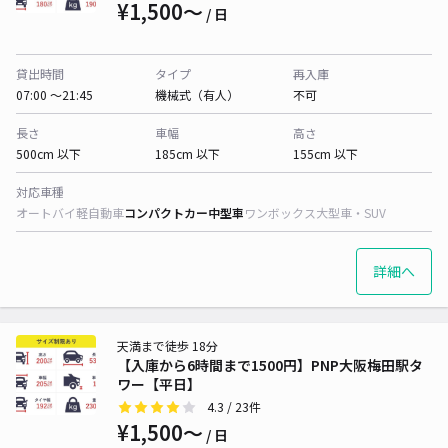
¥1,500〜
/ 日
貸出時間
タイプ
再入庫
07:00 〜21:45
機械式（有人）
不可
長さ
車幅
高さ
500cm 以下
185cm 以下
155cm 以下
対応車種
オートバイ
軽自動車
コンパクトカー
中型車
ワンボックス
大型車・SUV
詳細へ
天満まで徒歩 18分
【入庫から6時間まで1500円】PNP大阪梅田駅タ
ワー【平日】
4.3
/ 23件
¥1,500〜
/ 日