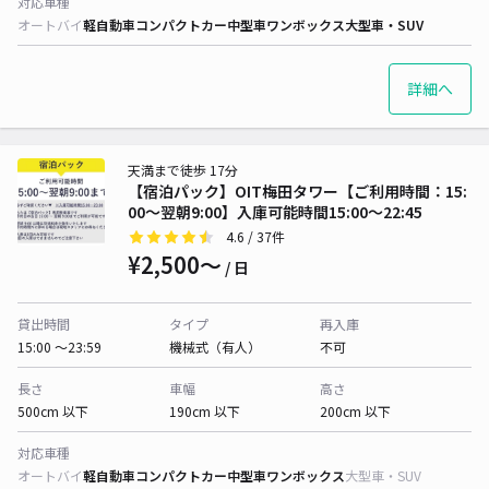
対応車種
オートバイ
軽自動車
コンパクトカー
中型車
ワンボックス
大型車・SUV
詳細へ
天満まで徒歩 17分
【宿泊パック】OIT梅田タワー【ご利用時間：15:
00〜翌朝9:00】入庫可能時間15:00〜22:45
4.6
/ 37件
¥2,500〜
/ 日
貸出時間
タイプ
再入庫
15:00 〜23:59
機械式（有人）
不可
長さ
車幅
高さ
500cm 以下
190cm 以下
200cm 以下
対応車種
オートバイ
軽自動車
コンパクトカー
中型車
ワンボックス
大型車・SUV