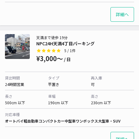
詳細へ
天満まで徒歩 19分
NPC24H天満4丁目パーキング
5
/ 1件
¥3,000〜
/ 日
貸出時間
タイプ
再入庫
24時間営業
平置き
可
長さ
車幅
高さ
500cm 以下
190cm 以下
230cm 以下
対応車種
オートバイ
軽自動車
コンパクトカー
中型車
ワンボックス
大型車・SUV