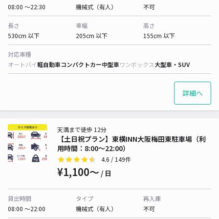
08:00 〜22:30
機械式（有人）
不可
長さ
車幅
高さ
530cm 以下
205cm 以下
155cm 以下
対応車種
オートバイ
軽自動車
コンパクトカー
中型車
ワンボックス
大型車・SUV
詳細へ
天満まで徒歩 12分
【土日祝プラン】東横INN大阪梅田東駐車場（利
用時間：8:00～22:00）
4.6
/ 149件
¥1,100〜
/ 日
貸出時間
タイプ
再入庫
08:00 〜22:00
機械式（有人）
不可