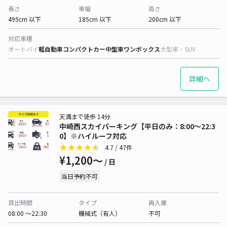
長さ
車幅
高さ
495cm 以下
185cm 以下
200cm 以下
対応車種
オートバイ
軽自動車
コンパクトカー
中型車
ワンボックス
大型車・SUV
詳細へ
天満まで徒歩 14分
中崎西スカイパーキング【平日のみ：8:00～22:3
0】※ハイルーフ対応
4.7
/ 47件
¥1,200〜
/ 日
当日予約不可
貸出時間
タイプ
再入庫
08:00 〜22:30
機械式（有人）
不可