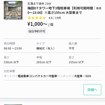
天満まで徒歩 23分
梅田DTタワー地下3階駐車場【利用可能時間：6:0
0～23:00】※高さ155cm 大型車まで
4.8
/ 19件
¥1,000〜
/ 日
当日予約不可
貸出時間
タイプ
再入庫
06:00 〜23:00
機械式（有人）
不可
長さ
車幅
高さ
530cm 以下
205cm 以下
155cm 以下
対応車種
オートバイ
軽自動車
コンパクトカー
中型車
ワンボックス
大型車・SUV
詳細へ