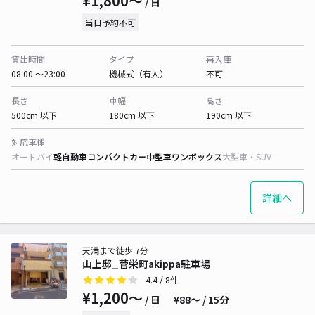
¥1,800〜
/ 日
当日予約不可
貸出時間
タイプ
再入庫
08:00 〜23:00
機械式（有人）
不可
長さ
車幅
高さ
500cm 以下
180cm 以下
190cm 以下
対応車種
オートバイ
軽自動車
コンパクトカー
中型車
ワンボックス
大型車・SUV
詳細へ
天満まで徒歩 7分
山上邸_菅栄町akippa駐車場
4.4
/ 8件
¥1,200〜
/ 日
¥88〜 / 15分