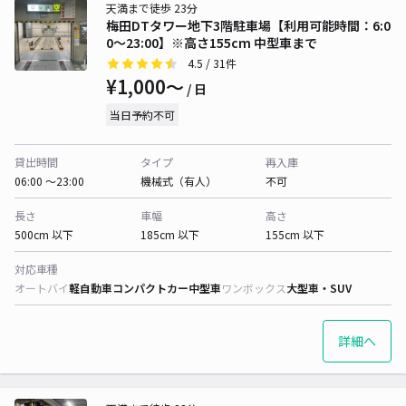
天満まで徒歩 23分
梅田DTタワー地下3階駐車場【利用可能時間：6:0
0～23:00】※高さ155cm 中型車まで
4.5
/ 31件
¥1,000〜
/ 日
当日予約不可
貸出時間
タイプ
再入庫
06:00 〜23:00
機械式（有人）
不可
長さ
車幅
高さ
500cm 以下
185cm 以下
155cm 以下
対応車種
オートバイ
軽自動車
コンパクトカー
中型車
ワンボックス
大型車・SUV
詳細へ