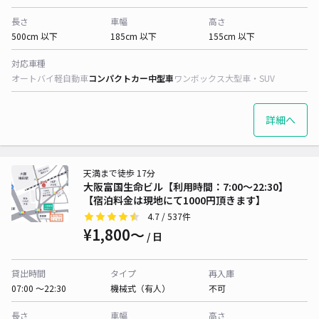
長さ
車幅
高さ
500cm 以下
185cm 以下
155cm 以下
対応車種
オートバイ
軽自動車
コンパクトカー
中型車
ワンボックス
大型車・SUV
詳細へ
天満まで徒歩 17分
大阪富国生命ビル【利用時間：7:00～22:30】
【宿泊料金は現地にて1000円頂きます】
4.7
/ 537件
¥1,800〜
/ 日
貸出時間
タイプ
再入庫
07:00 〜22:30
機械式（有人）
不可
長さ
車幅
高さ