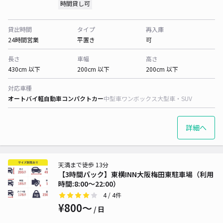
時間貸し可
貸出時間
タイプ
再入庫
24時間営業
平置き
可
長さ
車幅
高さ
430cm 以下
200cm 以下
200cm 以下
対応車種
オートバイ
軽自動車
コンパクトカー
中型車
ワンボックス
大型車・SUV
詳細へ
天満まで徒歩 13分
【3時間パック】東横INN大阪梅田東駐車場（利用
時間:8:00～22:00）
4
/ 4件
¥800〜
/ 日