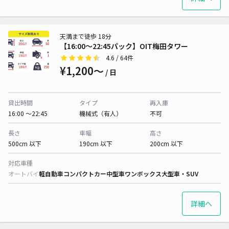
天満まで徒歩 18分
【16:00～22:45パック】OIT梅田タワー
4.6
/ 64件
¥1,200〜
/ 日
貸出時間
タイプ
再入庫
16:00 〜22:45
機械式（有人）
不可
長さ
車幅
高さ
500cm 以下
190cm 以下
200cm 以下
対応車種
オートバイ
軽自動車
コンパクトカー
中型車
ワンボックス
大型車・SUV
詳細へ