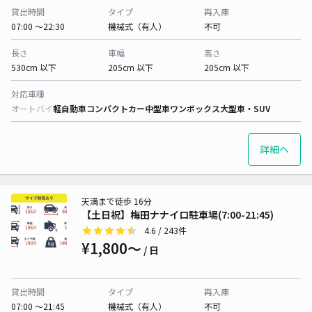
貸出時間
タイプ
再入庫
07:00 〜22:30
機械式（有人）
不可
長さ
車幅
高さ
530cm 以下
205cm 以下
205cm 以下
対応車種
オートバイ
軽自動車
コンパクトカー
中型車
ワンボックス
大型車・SUV
詳細へ
天満まで徒歩 16分
【土日祝】梅田ナナイロ駐車場(7:00-21:45)
4.6
/ 243件
¥1,800〜
/ 日
貸出時間
タイプ
再入庫
07:00 〜21:45
機械式（有人）
不可