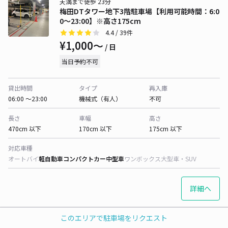
天満まで徒歩 23分
梅田DTタワー地下3階駐車場【利用可能時間：6:0
0～23:00】※高さ175cm
4.4
/ 39件
¥1,000〜
/ 日
当日予約不可
貸出時間
タイプ
再入庫
06:00 〜23:00
機械式（有人）
不可
長さ
車幅
高さ
470cm 以下
170cm 以下
175cm 以下
対応車種
オートバイ
軽自動車
コンパクトカー
中型車
ワンボックス
大型車・SUV
詳細へ
このエリアで駐車場をリクエスト
天満まで徒歩 24分