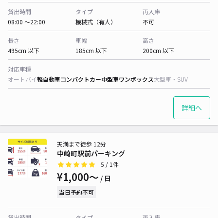
貸出時間
タイプ
再入庫
08:00 〜22:00
機械式（有人）
不可
長さ
車幅
高さ
495cm 以下
185cm 以下
200cm 以下
対応車種
オートバイ
軽自動車
コンパクトカー
中型車
ワンボックス
大型車・SUV
詳細へ
天満まで徒歩 12分
中崎町駅前パーキング
5
/ 1件
¥1,000〜
/ 日
当日予約不可
貸出時間
タイプ
再入庫