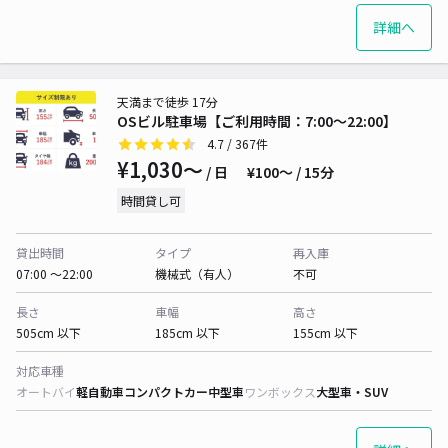
詳細へ
天満まで徒歩 17分
OSビル駐車場【ご利用時間：7:00～22:00】
4.7
/ 367件
¥1,030〜
/ 日
¥100〜 / 15分
時間貸し可
貸出時間
タイプ
再入庫
07:00 〜22:00
機械式（有人）
不可
長さ
車幅
高さ
505cm 以下
185cm 以下
155cm 以下
対応車種
オートバイ
軽自動車
コンパクトカー
中型車
ワンボックス
大型車・SUV