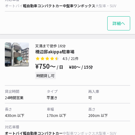
オートバイ
軽自動車
コンパクトカー
中型車
ワンボックス
大型車・SUV
詳細へ
天満まで徒歩 16分
橋辺邸akippa駐車場
4.5
/ 21件
¥750〜
/ 日
¥80〜 / 15分
時間貸し可
貸出時間
タイプ
再入庫
24時間営業
平置き
可
長さ
車幅
高さ
430cm 以下
170cm 以下
200cm 以下
対応車種
オートバイ
軽自動車
コンパクトカー
中型車
ワンボックス
大型車・SUV