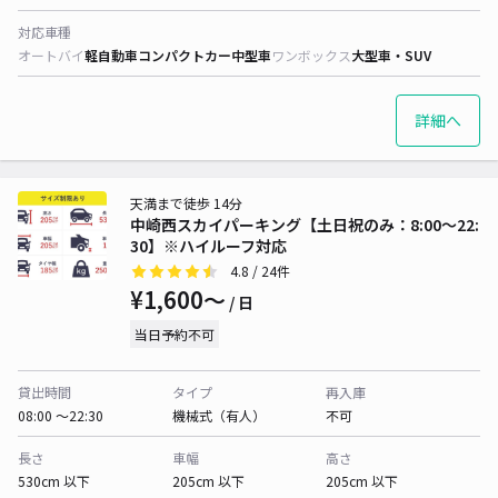
対応車種
オートバイ
軽自動車
コンパクトカー
中型車
ワンボックス
大型車・SUV
詳細へ
天満まで徒歩 14分
中崎西スカイパーキング【土日祝のみ：8:00～22:
30】※ハイルーフ対応
4.8
/ 24件
¥1,600〜
/ 日
当日予約不可
貸出時間
タイプ
再入庫
08:00 〜22:30
機械式（有人）
不可
長さ
車幅
高さ
530cm 以下
205cm 以下
205cm 以下