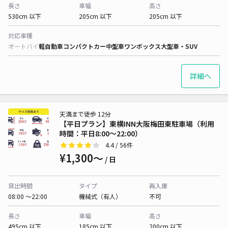
長さ
車幅
高さ
530cm 以下
205cm 以下
205cm 以下
対応車種
オートバイ
軽自動車
コンパクトカー
中型車
ワンボックス
大型車・SUV
詳細へ
天満まで徒歩 12分
【平日プラン】東横INN大阪梅田東駐車場（利用
時間：平日8:00～22:00）
4.4
/ 56件
¥1,300〜
/ 日
貸出時間
タイプ
再入庫
08:00 〜22:00
機械式（有人）
不可
長さ
車幅
高さ
495cm 以下
185cm 以下
200cm 以下