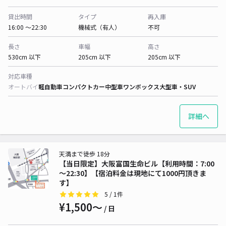
貸出時間
タイプ
再入庫
16:00 〜22:30
機械式（有人）
不可
長さ
車幅
高さ
530cm 以下
205cm 以下
205cm 以下
対応車種
オートバイ
軽自動車
コンパクトカー
中型車
ワンボックス
大型車・SUV
詳細へ
天満まで徒歩 18分
【当日限定】大阪富国生命ビル【利用時間：7:00
～22:30】【宿泊料金は現地にて1000円頂きま
す】
5
/ 1件
¥1,500〜
/ 日