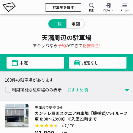
駐車場を貸す
検索
ログイン
メニュー
一覧
地図
天満周辺の駐車場
アキッパなら
予約
ができて
格安料金
!
未定
指定なし
163件の駐車場があります
利用可能な駐車場のみ表示
天満まで徒歩 3分
カンテレ扇町スクエア駐車場【機械式/ハイルーフ
車 8:00～23:00】※入庫21時まで
4.7
/ 7件