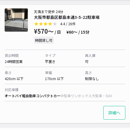
天満まで徒歩 24分
大阪市都島区都島本通3-5-22駐車場
4.4
/ 26件
¥570〜
/ 日
¥60〜 / 15分
時間貸し可
貸出時間
タイプ
再入庫
24時間営業
平置き
可
長さ
車幅
高さ
420cm 以下
170cm 以下
制限なし
対応車種
オートバイ
軽自動車
コンパクトカー
中型車
ワンボックス
大型車・SUV
詳細へ