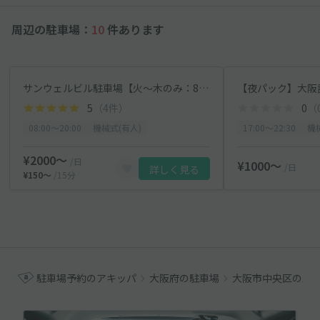
周辺の駐車場：
10
件あります
サンウェルビル駐車場【火～木のみ：8:00~20:00】【機械式】
5
（4件）
0
（
08:00〜20:00
機械式(有人)
17:00〜22:30
機
¥2000〜
/日
¥1000〜
/日
詳しく見る
¥150〜
/15分
駐車場予約のアキッパ
大阪府の駐車場
大阪市中央区の駐