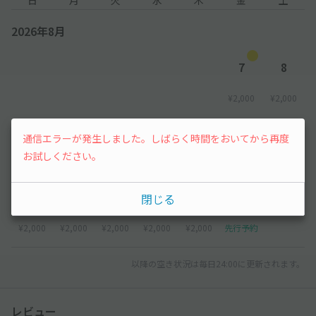
2026年8月
【入庫方法について】
●到着後、現地スタッフへアキッパで予約している旨を伝え、予
約完了メール または 予約確認ページをご提示ください。申請な
7
8
き場合、現地にて別途お支払が発生します。
¥2,000
¥2,000
【その他注意事項】
●出入庫は1回のみ可能です。2回目の入庫はできません。
9
10
11
12
13
14
15
通信エラーが発生しました。しばらく時間をおいてから再度
●当駐車場はホテルの管轄外です。ホテルへの問い合わせはご遠
お試しください。
¥2,000
¥2,000
¥2,000
¥2,000
¥2,000
¥2,000
¥2,000
慮ください。
16
17
18
19
20
21
閉じる
¥2,000
¥2,000
¥2,000
¥2,000
¥2,000
先行予約
以降の空き状況は毎日24:00に更新されます。
レビュー