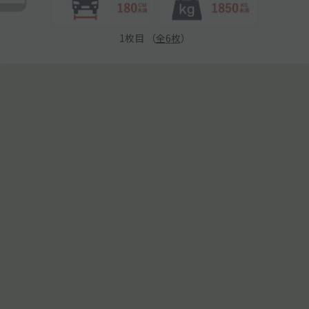
1
枚目 （
全
6
枚
）