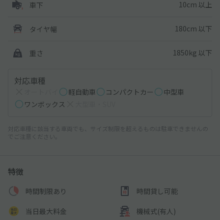
10cm 以上
車下
180cm 以下
タイヤ幅
1850kg 以下
重さ
対応車種
オートバイ
軽自動車
コンパクトカー
中型車
ワンボックス
大型車・SUV
対応車種に該当する車両でも、サイズ制限を超えるものは駐車できませんの
でご注意ください。
特徴
時間制限あり
時間貸し可能
当日最大料金
機械式(有人)