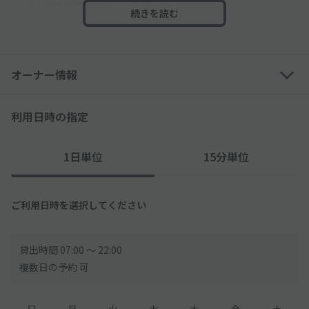
・アンテナが収納できない車両
続きを読む
・サイドミラーが折りたためない車両
・各種トラックなど
※高さのサイズ制限により、トールワゴン・一部の軽自動車は利
オーナー情報
用できない可能性あり
※外国車・スポーツカーなどのタイヤ幅が広い車は利用できない
可能性あり
利用日時の指定
●当駐車場には利用時間制限がございます。必ず時間制限をご確
1日単位
15分単位
認の上、利用時間内での入出庫をお願いいたします。
※利用時間外でのご利用は出来ません。
※予約時間を超えてご利用された場合、現地案内に従って別途、
時間外利用料金をお支払いください。
ご利用日時を選択してください
超過料金
月～土 300円(税込)/20分 (営業時間内最大 2,700円(税込))
貸出時間 07:00 〜 22:00
日・祝 200円(税込)/60分 (営業時間内最大 800円(税込))
複数日の予約 可
宿泊料金 22:00-7:00 / 2,200円(税込)
お問い合わせは駐車場管理人室【TEL070-4282-3635】まで
日
月
火
水
木
金
土