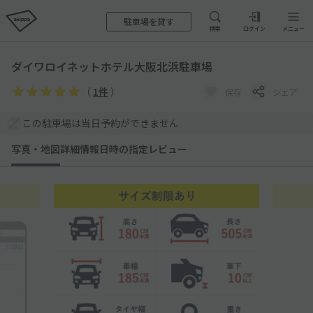
駐車場を貸す
検索
ログイン
メニュー
ダイワロイネットホテル大阪北浜駐車場
（
1件
）
保存
シェア
この駐車場は当日予約ができません
写真・地図
詳細情報
日時の指定
レビュー