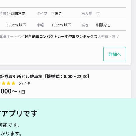
時間
24時間営業
タイプ
平置き
再入庫
可
500cm 以下
車幅
185cm 以下
高さ
制限なし
車種
オートバイ
軽自動車
コンパクトカー
中型車
ワンボックス
大型車・SUV
詳細へ
証券取引所ビル駐車場【機械式：8:00～22:30】
5
/ 4件
,000〜
/ 日
アアプリです
時間
08:00 〜22:30
タイプ
機械式（有人）
再入庫
不可
可能です。
530cm 以下
車幅
190cm 以下
高さ
200cm 以下
かります。