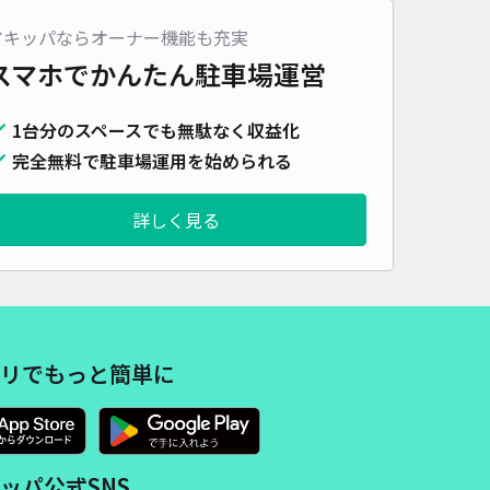
車種
オートバイ
軽自動車
コンパクトカー
中型車
ワンボックス
大型車・SUV
アキッパならオーナー機能も充実
スマホでかんたん
駐車場運営
詳細へ
1台分のスペースでも無駄なく収益化
完全無料で駐車場運用を始められる
安田生命堺筋本町ビル駐車場(3)【月～金のみ：8:00~21:00】
4.5
/ 44件
,500〜
詳しく見る
/ 日
時間
08:00 〜21:00
タイプ
機械式（有人）
再入庫
不可
505cm 以下
車幅
190cm 以下
高さ
155cm 以下
リでもっと簡単に
車種
オートバイ
軽自動車
コンパクトカー
中型車
ワンボックス
大型車・SUV
詳細へ
ッパ公式SNS