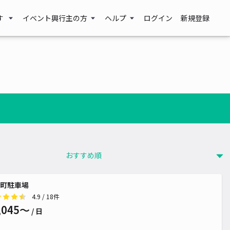
す
イベント興行主の方
ヘルプ
ログイン
新規登録
 700~
¥ 600~
町駐車場
4.9
/ 18件
,045〜
/ 日