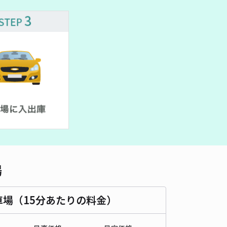
車種
オートバイ
軽自動車
コンパクトカー
中型車
ワンボックス
大型車・SUV
詳細へ
ーキングピップビル駐車場【機械式】【平日のみ:9:00~17:00】
4.5
/ 19件
,018〜
/ 日
時間
09:00 〜17:00
タイプ
機械式（有人）
再入庫
不可
500cm 以下
車幅
175cm 以下
高さ
155cm 以下
場
車種
オートバイ
軽自動車
コンパクトカー
中型車
ワンボックス
大型車・SUV
車場（15分あたりの料金）
詳細へ