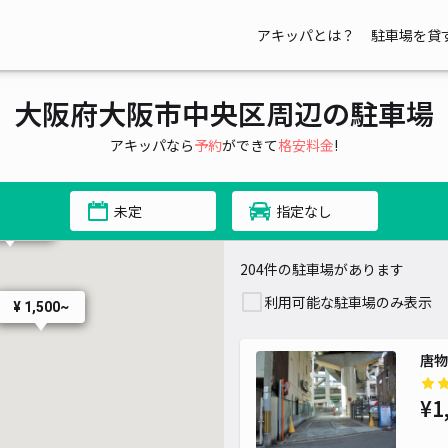
アキッパとは？
駐車場を貸
大阪府大阪市中央区周辺の駐車場
¥ 1,300~
¥ 1,000~
アキッパなら
予約
ができて
格安料金
!
¥ 1,500~
未定
指定なし
1,650~
204件の駐車場があります
利用可能な駐車場のみ表示
¥
¥ 1,500~
唐物
¥1