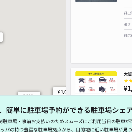
貸出
長さ
対応
¥ 1,200~
¥ 890~
¥ 1,000~
¥ 1,200~
大阪
¥ 800~
¥ 1,100~
¥ 1,200~
¥1
¥ 1,000~
¥ 1,000~
¥ 1,000~
¥ 880~
、簡単に駐車場予約ができる駐車場シェ
¥ 4,950~
¥ 900~
貸出
¥ 1,490~
制駐車場・事前お支払いのためスムーズにご利用当日の駐車が
長さ
キッパの持つ豊富な駐車場拠点から、目的地に近い駐車場が見つ