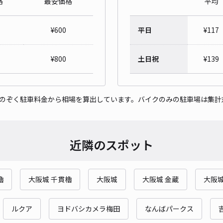
格
最安価格
平均
堺筋
¥
600
平日
¥
117
¥1
¥
800
土日祝
¥
139
貸出
をのぞく駐車料金から相場を算出しています。バイクのみの駐車場は集計
長さ
対応
近隣のスポット
櫓
大阪城 千貫櫓
大阪城
大阪城 金蔵
大阪
堺筋
¥1
ルクア
ヨドバシカメラ梅田
なんばパークス