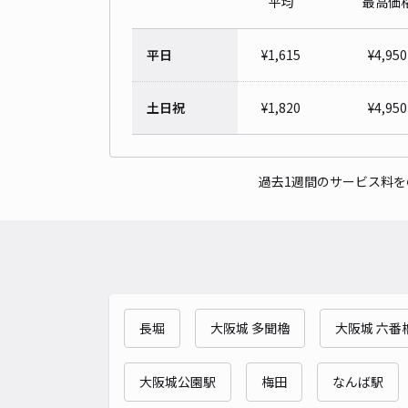
平均
最高価
平日
¥
1,615
¥
4,950
土日祝
¥
1,820
¥
4,950
過去1週間のサービス料
長堀
大阪城 多聞櫓
大阪城 六番
大阪城公園駅
梅田
なんば駅