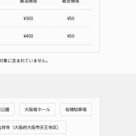
最高価格
最安価格
本町センタービル【平日：13:00～22:00】
5
/ 1件
¥
300
¥
50
,100〜
/ 日
¥
400
¥
50
時間
13:00 〜22:00
タイプ
機械式（有人）
再入庫
不可
対象に含まれていません。
505cm 以下
車幅
185cm 以下
高さ
155cm 以下
車種
オートバイ
軽自動車
コンパクトカー
中型車
ワンボックス
大型車・SUV
詳細へ
城公園
大阪城ホール
桜橋駐車場
本町センタービル【日祝：7:30～22:00】
4
/ 1件
,100〜
吉祥寺（大阪府大阪市天王寺区）
/ 日