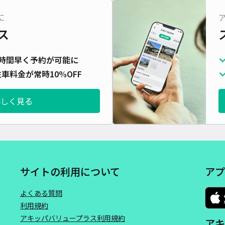
対応
に
ス
時間早く予約が可能に
車料金が常時10%OFF
明治
¥1
詳しく見る
貸出
長さ
サイトの利用について
アプ
対応
よくある質問
利用規約
アキッパバリュープラス利用規約
アキ