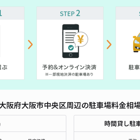
対応
Dパ
¥1
貸出
長さ
大阪府大阪市中央区周辺の駐車場料金相
対応
場
時間貸し駐