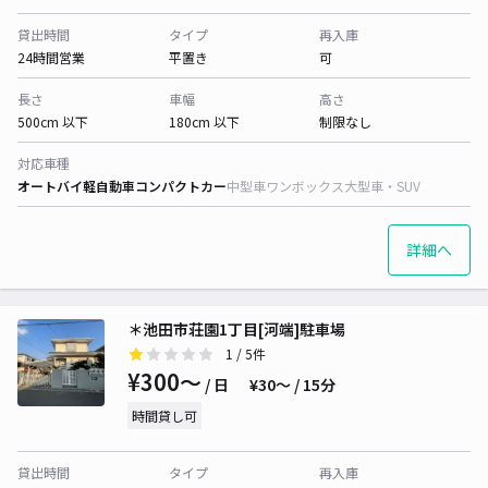
貸出時間
タイプ
再入庫
24時間営業
平置き
可
長さ
車幅
高さ
500cm 以下
180cm 以下
制限なし
対応車種
オートバイ
軽自動車
コンパクトカー
中型車
ワンボックス
大型車・SUV
詳細へ
＊池田市荘園1丁目[河端]駐車場
1
/ 5件
¥300〜
/ 日
¥30〜 / 15分
時間貸し可
貸出時間
タイプ
再入庫