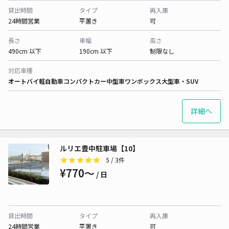
貸出時間
タイプ
再入庫
24時間営業
平置き
可
長さ
車幅
高さ
490cm 以下
190cm 以下
制限なし
対応車種
オートバイ
軽自動車
コンパクトカー
中型車
ワンボックス
大型車・SUV
詳細へ
ルリエ豊中駐車場【10】
5
/ 3件
¥770〜
/ 日
貸出時間
タイプ
再入庫
24時間営業
平置き
可