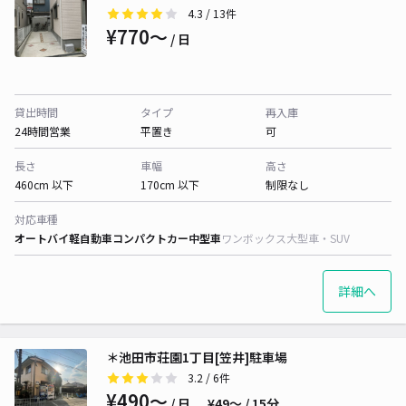
4.3
/ 13件
¥770〜
/ 日
貸出時間
タイプ
再入庫
24時間営業
平置き
可
長さ
車幅
高さ
460cm 以下
170cm 以下
制限なし
対応車種
オートバイ
軽自動車
コンパクトカー
中型車
ワンボックス
大型車・SUV
詳細へ
＊池田市荘園1丁目[笠井]駐車場
3.2
/ 6件
¥490〜
/ 日
¥49〜 / 15分