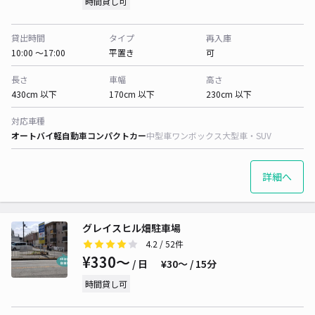
時間貸し可
貸出時間
タイプ
再入庫
10:00 〜17:00
平置き
可
長さ
車幅
高さ
430cm 以下
170cm 以下
230cm 以下
対応車種
オートバイ
軽自動車
コンパクトカー
中型車
ワンボックス
大型車・SUV
詳細へ
グレイスヒル畑駐車場
4.2
/ 52件
¥330〜
/ 日
¥30〜 / 15分
時間貸し可