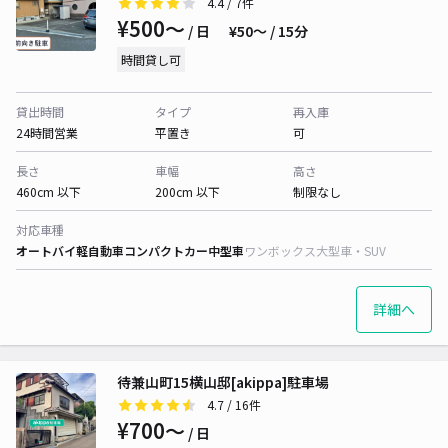
4.4
/ 7件
¥500〜
/ 日
¥50〜 / 15分
時間貸し可
貸出時間
タイプ
再入庫
24時間営業
平置き
可
長さ
車幅
高さ
460cm 以下
200cm 以下
制限なし
対応車種
オートバイ
軽自動車
コンパクトカー
中型車
ワンボックス
大型車・SUV
詳細へ
待兼山町15横山邸[akippa]駐車場
4.7
/ 16件
¥700〜
/ 日