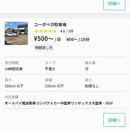
詳細へ
コーポベガ駐車場
4.8
/ 5件
¥500〜
/ 日
¥50〜 / 15分
時間貸し可
貸出時間
タイプ
再入庫
24時間営業
平置き
可
長さ
車幅
高さ
500cm 以下
190cm 以下
制限なし
対応車種
オートバイ
軽自動車
コンパクトカー
中型車
ワンボックス
大型車・SUV
詳細へ