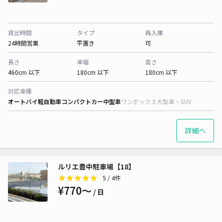
貸出時間
タイプ
再入庫
24時間営業
平置き
可
長さ
車幅
高さ
460cm 以下
180cm 以下
180cm 以下
対応車種
オートバイ
軽自動車
コンパクトカー
中型車
ワンボックス
大型車・SUV
詳細へ
ルリエ豊中駐車場【18】
5
/ 4件
¥770〜
/ 日