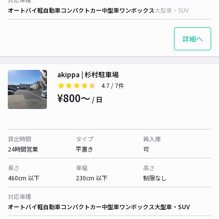
オートバイ
軽自動車
コンパクトカー
中型車
ワンボックス
大型車・SUV
詳細へ
akippa | 杉村駐車場
4.7
/ 7件
¥800〜
/ 日
貸出時間
タイプ
再入庫
24時間営業
平置き
可
長さ
車幅
高さ
460cm 以下
230cm 以下
制限なし
対応車種
オートバイ
軽自動車
コンパクトカー
中型車
ワンボックス
大型車・SUV