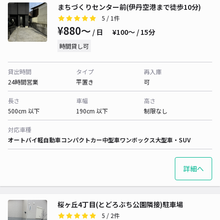
まちづくりセンター前(伊丹空港まで徒歩10分)
5
/ 1件
¥880〜
/ 日
¥100〜 / 15分
時間貸し可
貸出時間
タイプ
再入庫
24時間営業
平置き
可
長さ
車幅
高さ
500cm 以下
190cm 以下
制限なし
対応車種
オートバイ
軽自動車
コンパクトカー
中型車
ワンボックス
大型車・SUV
詳細へ
桜ヶ丘4丁目(とどろぶち公園隣接)駐車場
5
/ 2件