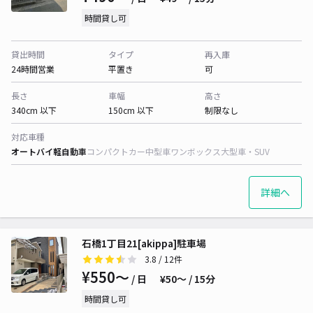
時間貸し可
貸出時間
タイプ
再入庫
24時間営業
平置き
可
長さ
車幅
高さ
340cm 以下
150cm 以下
制限なし
対応車種
オートバイ
軽自動車
コンパクトカー
中型車
ワンボックス
大型車・SUV
詳細へ
石橋1丁目21[akippa]駐車場
3.8
/ 12件
¥550〜
/ 日
¥50〜 / 15分
時間貸し可