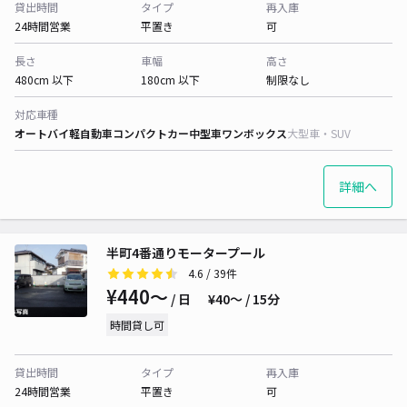
貸出時間
タイプ
再入庫
24時間営業
平置き
可
長さ
車幅
高さ
480cm 以下
180cm 以下
制限なし
対応車種
オートバイ
軽自動車
コンパクトカー
中型車
ワンボックス
大型車・SUV
詳細へ
半町4番通りモータープール
4.6
/ 39件
¥440〜
/ 日
¥40〜 / 15分
時間貸し可
貸出時間
タイプ
再入庫
24時間営業
平置き
可