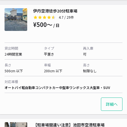
伊丹空港徒歩20分駐車場
4.7
/ 29件
¥500〜
/ 日
貸出時間
タイプ
再入庫
24時間営業
平置き
可
長さ
車幅
高さ
500cm 以下
200cm 以下
制限なし
対応車種
オートバイ
軽自動車
コンパクトカー
中型車
ワンボックス
大型車・SUV
詳細へ
【駐車場間違い注意】池田市空港駐車場