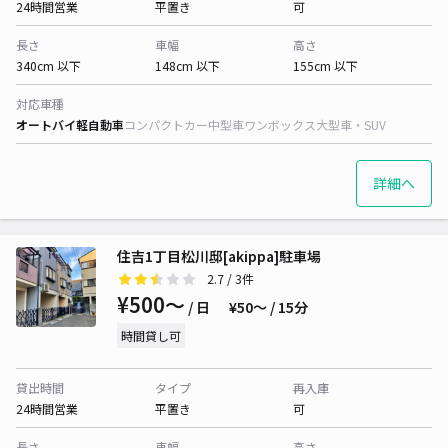
24時間営業
平置き
可
長さ
車幅
高さ
340cm 以下
148cm 以下
155cm 以下
対応車種
オートバイ
軽自動車
コンパクトカー
中型車
ワンボックス
大型車・SUV
詳細へ
住吉1丁目松川邸[akippa]駐車場
2.7
/ 3件
¥500〜
/ 日
¥50〜 / 15分
時間貸し可
貸出時間
タイプ
再入庫
24時間営業
平置き
可
長さ
車幅
高さ