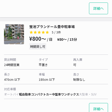
詳細へ
蛍池プランドール豊中駐車場
5
/ 3件
¥800〜
/ 日
¥80〜 / 15分
時間貸し可
貸出時間
タイプ
再入庫
24時間営業
平置き
可
長さ
車幅
高さ
470cm 以下
180cm 以下
制限なし
対応車種
オートバイ
軽自動車
コンパクトカー
中型車
ワンボックス
大型車・SUV
詳細へ