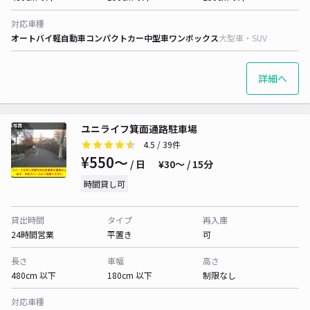
対応車種
オートバイ
軽自動車
コンパクトカー
中型車
ワンボックス
大型車・SUV
詳細へ
ユニライフ箕面通路駐車場
4.5
/ 39件
¥550〜
/ 日
¥30〜 / 15分
時間貸し可
貸出時間
タイプ
再入庫
24時間営業
平置き
可
長さ
車幅
高さ
480cm 以下
180cm 以下
制限なし
対応車種