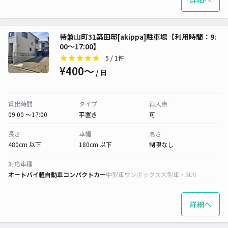
待兼山町31築田邸[akippa]駐車場【利用時間：9:
00～17:00】
5
/ 1件
¥400〜
/ 日
貸出時間
タイプ
再入庫
09:00 〜17:00
平置き
可
長さ
車幅
高さ
480cm 以下
180cm 以下
制限なし
対応車種
オートバイ
軽自動車
コンパクトカー
中型車
ワンボックス
大型車・SUV
詳細へ