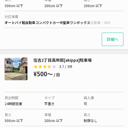
500cm 以下
200cm 以下
200cm 以下
対応車種
オートバイ
軽自動車
コンパクトカー
中型車
ワンボックス
大型車・SUV
詳細へ
住吉2丁目高岸邸[akippa]駐車場
3.7
/ 3件
¥500〜
/ 日
貸出時間
タイプ
再入庫
24時間営業
平置き
可
長さ
車幅
高さ
500cm 以下
200cm 以下
制限なし