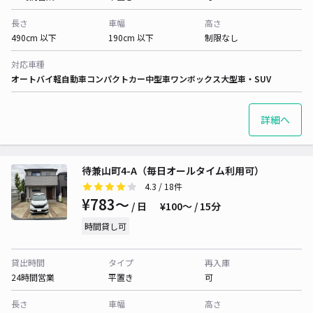
長さ
車幅
高さ
490cm 以下
190cm 以下
制限なし
対応車種
オートバイ
軽自動車
コンパクトカー
中型車
ワンボックス
大型車・SUV
詳細へ
待兼山町4-A（毎日オールタイム利用可）
4.3
/ 18件
¥783〜
/ 日
¥100〜 / 15分
時間貸し可
貸出時間
タイプ
再入庫
24時間営業
平置き
可
長さ
車幅
高さ