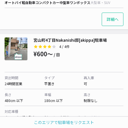
オートバイ
軽自動車
コンパクトカー
中型車
ワンボックス
大型車・SUV
詳細へ
宮山町4丁目Nakanishi邸[akippa]駐車場
4
/ 4件
¥600〜
/ 日
貸出時間
タイプ
再入庫
24時間営業
平置き
可
長さ
車幅
高さ
480cm 以下
180cm 以下
制限なし
対応車種
オートバイ
軽自動車
コンパクトカー
中型車
ワンボックス
大型車・SUV
このエリアで駐車場をリクエスト