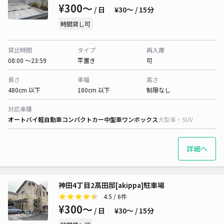
¥300〜
/ 日
¥30〜 / 15分
時間貸し可
貸出時間
タイプ
再入庫
08:00 〜23:59
平置き
可
長さ
車幅
高さ
480cm 以下
180cm 以下
制限なし
対応車種
オートバイ
軽自動車
コンパクトカー
中型車
ワンボックス
大型車・SUV
詳細へ
神田4丁目2髙田邸[akippa]駐車場
4.5
/ 6件
¥300〜
/ 日
¥30〜 / 15分