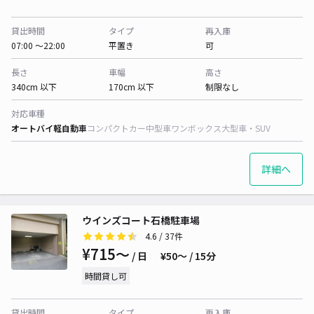
貸出時間
タイプ
再入庫
07:00 〜22:00
平置き
可
長さ
車幅
高さ
340cm 以下
170cm 以下
制限なし
対応車種
オートバイ
軽自動車
コンパクトカー
中型車
ワンボックス
大型車・SUV
詳細へ
ウインズコート石橋駐車場
4.6
/ 37件
¥715〜
/ 日
¥50〜 / 15分
時間貸し可
貸出時間
タイプ
再入庫