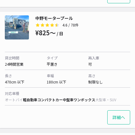
中野モータープール
4.6
/ 78件
¥825〜
/ 日
貸出時間
タイプ
再入庫
24時間営業
平置き
可
長さ
車幅
高さ
470cm 以下
180cm 以下
制限なし
対応車種
オートバイ
軽自動車
コンパクトカー
中型車
ワンボックス
大型車・SUV
詳細へ