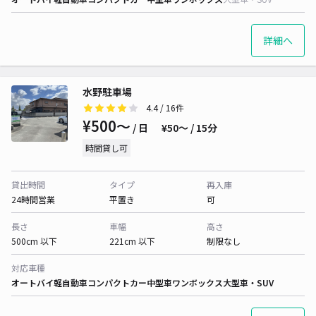
詳細へ
水野駐車場
4.4
/ 16件
¥500〜
/ 日
¥50〜 / 15分
時間貸し可
貸出時間
タイプ
再入庫
24時間営業
平置き
可
長さ
車幅
高さ
500cm 以下
221cm 以下
制限なし
対応車種
オートバイ
軽自動車
コンパクトカー
中型車
ワンボックス
大型車・SUV