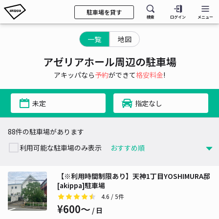
駐車場を貸す
検索
ログイン
メニュー
一覧
地図
アゼリアホール周辺の駐車場
アキッパなら
予約
ができて
格安料金
!
未定
指定なし
88件の駐車場があります
利用可能な駐車場のみ表示
【※利用時間制限あり】天神1丁目YOSHIMURA邸
[akippa]駐車場
4.6
/ 5件
¥600〜
/ 日