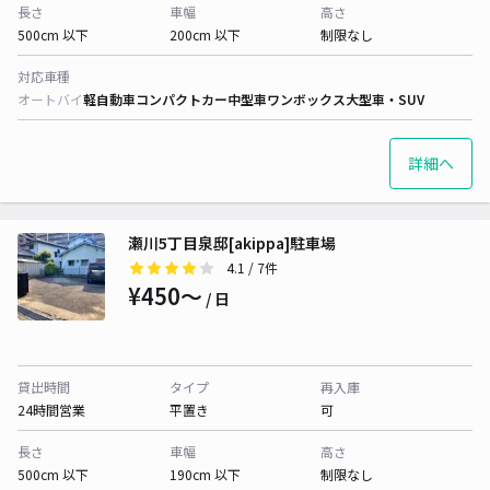
長さ
車幅
高さ
500cm 以下
200cm 以下
制限なし
対応車種
オートバイ
軽自動車
コンパクトカー
中型車
ワンボックス
大型車・SUV
詳細へ
瀬川5丁目泉邸[akippa]駐車場
4.1
/ 7件
¥450〜
/ 日
貸出時間
タイプ
再入庫
24時間営業
平置き
可
長さ
車幅
高さ
500cm 以下
190cm 以下
制限なし