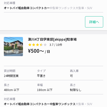
対応車種
オートバイ
軽自動車
コンパクトカー
中型車
ワンボックス
大型車・SUV
詳細へ
瀬川4丁目伊東邸[akippa]駐車場
3.7
/ 10件
¥500〜
/ 日
貸出時間
タイプ
再入庫
24時間営業
平置き
可
長さ
車幅
高さ
480cm 以下
180cm 以下
制限なし
対応車種
オートバイ
軽自動車
コンパクトカー
中型車
ワンボックス
大型車・SUV