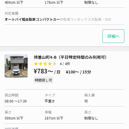
400cm 以下
178cm 以下
制限なし
対応車種
オートバイ
軽自動車
コンパクトカー
中型車
ワンボックス
大型車・SUV
詳細へ
待兼山町4-B（平日特定時間のみ利用可）
4
/ 4件
¥783〜
/ 日
¥100〜 / 15分
時間貸し可
貸出時間
タイプ
再入庫
08:00 〜17:30
平置き
可
長さ
車幅
高さ
500cm 以下
187cm 以下
制限なし
対応車種