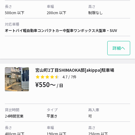
長さ
車幅
高さ
500cm 以下
200cm 以下
制限なし
対応車種
オートバイ
軽自動車
コンパクトカー
中型車
ワンボックス
大型車・SUV
詳細へ
宮山町2丁目SHIMAOKA邸[akippa]駐車場
4.7
/ 7件
¥550〜
/ 日
貸出時間
タイプ
再入庫
24時間営業
平置き
可
長さ
車幅
高さ
480cm 以下
190cm 以下
250cm 以下