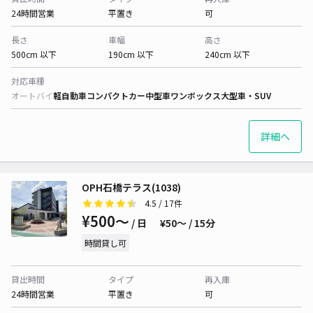
24時間営業
平置き
可
長さ
車幅
高さ
500cm 以下
190cm 以下
240cm 以下
対応車種
オートバイ
軽自動車
コンパクトカー
中型車
ワンボックス
大型車・SUV
詳細へ
OPH石橋テラス(1038)
4.5
/ 17件
¥500〜
/ 日
¥50〜 / 15分
時間貸し可
貸出時間
タイプ
再入庫
24時間営業
平置き
可