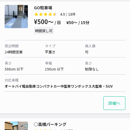
GO駐車場
4.9
/ 18件
¥500〜
/ 日
¥50〜 / 15分
時間貸し可
貸出時間
タイプ
再入庫
24時間営業
平置き
可
長さ
車幅
高さ
500cm 以下
190cm 以下
制限なし
対応車種
オートバイ
軽自動車
コンパクトカー
中型車
ワンボックス
大型車・SUV
詳細へ
○高橋パーキング