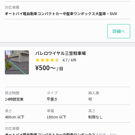
対応車種
オートバイ
軽自動車
コンパクトカー
中型車
ワンボックス
大型車・SUV
詳細へ
パレロワイヤル三笠駐車場
4.7
/ 6件
¥500〜
/ 日
貸出時間
タイプ
再入庫
24時間営業
平置き
可
長さ
車幅
高さ
480cm 以下
180cm 以下
制限なし
対応車種
オートバイ
軽自動車
コンパクトカー
中型車
ワンボックス
大型車・SUV