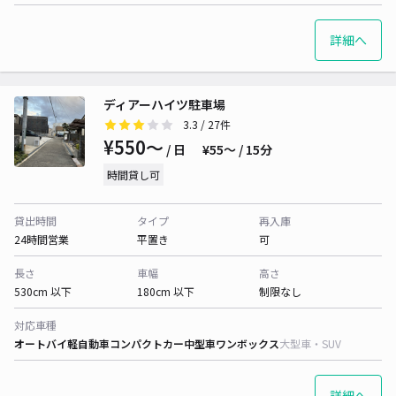
詳細へ
ディアーハイツ駐車場
3.3
/ 27件
¥550〜
/ 日
¥55〜 / 15分
時間貸し可
貸出時間
タイプ
再入庫
24時間営業
平置き
可
長さ
車幅
高さ
530cm 以下
180cm 以下
制限なし
対応車種
オートバイ
軽自動車
コンパクトカー
中型車
ワンボックス
大型車・SUV
詳細へ