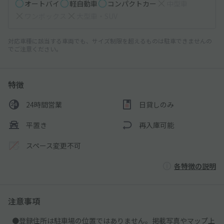
オートバイ
軽自動車
コンパクトカー
中型車
ワンボックス
大型車・SUV
対応車種に該当する車両でも、サイズ制限を超えるものは駐車できませんの
でご注意ください。
特徴
24時間営業
日貸しのみ
平置き
再入庫可能
スペース変更不可
各特徴の説明
注意事項
●登録住所は駐車場の位置ではありません。掲載写真やマップ上