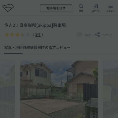
駐車場を貸す
検索
ログイン
メニュー
住吉2丁目高岸邸[akippa]駐車場
（
3件
）
保存
シェア
写真・地図
詳細情報
日時の指定
レビュー