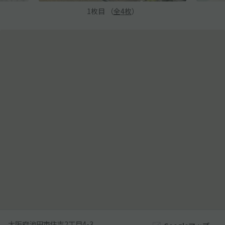
1
枚目 （
全
4
枚
）
大阪府池田市住吉2丁目4-3