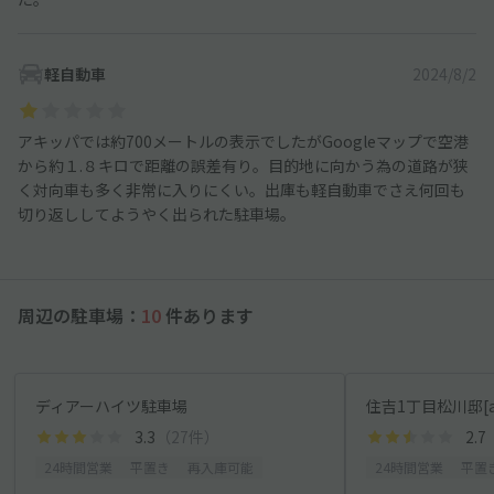
軽自動車
2024/8/2
アキッパでは約700メートルの表示でしたがGoogleマップで空港
から約１.８キロで距離の誤差有り。目的地に向かう為の道路が狭
く対向車も多く非常に入りにくい。出庫も軽自動車でさえ何回も
切り返ししてようやく出られた駐車場。
周辺の駐車場：
10
件あります
ディアーハイツ駐車場
住吉1丁目松川邸[a
3.3
（27件）
2.7
24時間営業
平置き
再入庫可能
24時間営業
平置