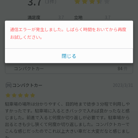
3.7
（3件）
満足度
3.7
立地
3.7
停めやすさ
3
駐車料金
3.7
通信エラーが発生しました。しばらく時間をおいてから再度
車種ごとの利用実績
お試しください。
オートバイ
0
件
閉じる
軽自動車
130
件
コンパクトカー
84
件
コンパクトカー
2023/3/31
駐車場の場所は分かりやすく、目的地まで徒歩３分程で利用しや
すかったです。駐車場に入るときバックで入れば良かったなと感
じました。前進で入ると何度か切り返しが必要です。駐車場から
出るときも少し狭くて何度か切り返しました。コンパクトカーで
こんな感じだったのでこれ以上大きい車だと大変だなと感じまし
た。