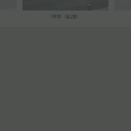
1
枚目 （
全
2
枚
）