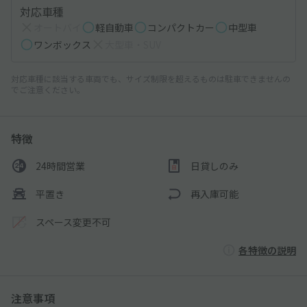
対応車種
オートバイ
軽自動車
コンパクトカー
中型車
ワンボックス
大型車・SUV
対応車種に該当する車両でも、サイズ制限を超えるものは駐車できませんの
でご注意ください。
特徴
24時間営業
日貸しのみ
平置き
再入庫可能
スペース変更不可
各特徴の説明
注意事項