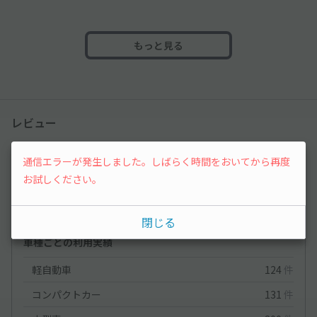
もっと見る
レビュー
4.3
通信エラーが発生しました。しばらく時間をおいてから再度
（19件）
お試しください。
満足度
4.3
立地
4.2
閉じる
停めやすさ
3.3
駐車料金
4.5
車種ごとの利用実績
軽自動車
124
件
コンパクトカー
131
件