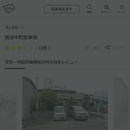
駐車場を貸す
検索
ログイン
メニュー
個人管理
蛍池中町駐車場
（
19件
）
保存
シェア
写真・地図
詳細情報
日時の指定
レビュー