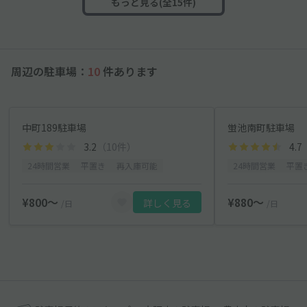
もっと見る(全15件)
周辺の駐車場：
10
件あります
中町189駐車場
蛍池南町駐車場
3.2
（10件）
4.7
24時間営業
平置き
再入庫可能
24時間営業
平置
¥800〜
¥880〜
詳しく見る
/日
/日