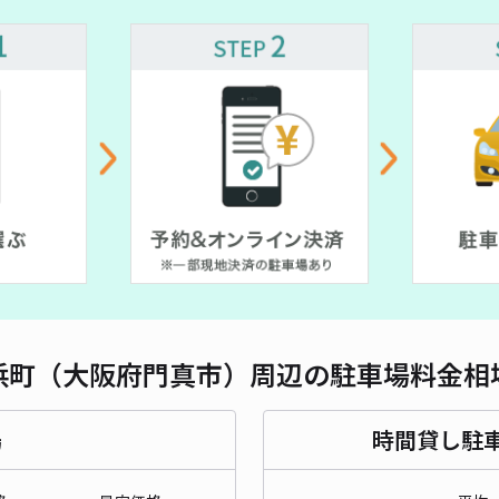
650~
30~
長さ
対応
大倉
¥5
時間
浜町（大阪府門真市）周辺の駐車場料金相
貸出
長さ
場
時間貸し駐
対応