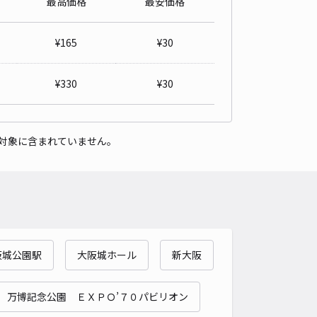
最高価格
最安価格
詳細へ
¥
165
¥
30
モータープール No.2樋口
¥
330
¥
30
浜町（大阪府門真市）まで徒歩 8分
5
/ 1件
50〜
/ 日
¥50〜 / 15分
貸し可
対象に含まれていません。
時間
09:00 〜18:00
タイプ
平置き
再入庫
可
500cm 以下
車幅
190cm 以下
高さ
制限なし
車種
オートバイ
軽自動車
コンパクトカー
中型車
ワンボックス
大型車・SUV
阪城公園駅
大阪城ホール
新大阪
詳細へ
万博記念公園 ＥＸＰＯ’７０パビリオン