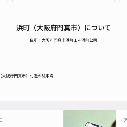
時間
貸出
浜町（大阪府門真市）について
長さ
住所：大阪府門真市浜町１４浜町公園
対応
（大阪府門真市）付近の駐車場
ak
¥4
時間
に
貸出