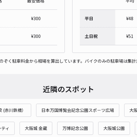
格
最安価格
平均
¥
300
平日
¥
48
泉町
¥
300
土日祝
¥
51
¥5
時間
をのぞく駐車料金から相場を算出しています。バイクのみの駐車場は集計
貸出
近隣のスポット
長さ
対応
 (赤川鉄橋）
日本万国博覧会記念公園スポ－ツ広場
大
シティ
大阪城 金蔵
万博記念公園
大阪城公園