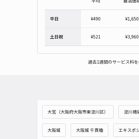
平均
最高価
平日
¥
490
¥
1,650
土日祝
¥
521
¥
3,960
過去1週間のサービス料
大宮（大阪府大阪市東淀川区）
淀川橋梁
大阪城
大阪城 千貫櫓
エキスポ