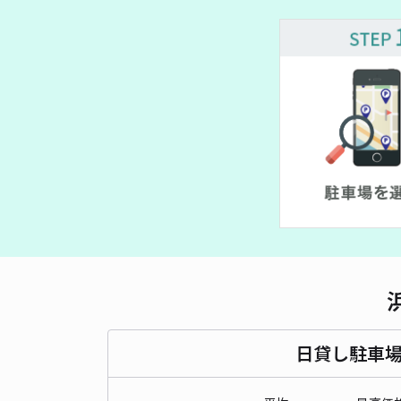
¥ 1,
¥ 3
¥ 380~
 410~
日貸し駐車