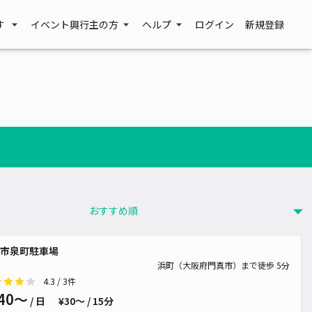
す
イベント興行主の方
ヘルプ
ログイン
新規登録
0~
市泉町駐車場
浜町（大阪府門真市）まで徒歩 5分
4.3
/ 3件
40〜
/ 日
¥30〜 / 15分