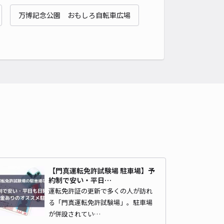
ippa門真市大倉町駐車場
万博記念公園 おもしろ自転車広場
浜町（大阪府門真市）まで徒歩 13分
4.5
/ 4件
00〜
/ 日
¥40〜 / 15分
貸し可
時間
24時間営業
タイプ
平置き
再入庫
可
500cm 以下
車幅
250cm 以下
高さ
制限なし
車種
オートバイ
軽自動車
コンパクトカー
中型車
ワンボックス
大型車・SUV
詳細へ
【門真運転免許試験場 駐車場】予
約制で安い・平日…
14-1駐車場
運転免許証の更新で多くの人が訪れ
浜町（大阪府門真市）まで徒歩 14分
る「門真運転免許試験場」。駐車場
4.9
/ 9件
が併設されてい…
00〜
/ 日
¥50〜 / 15分