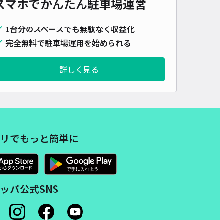
スマホでかんたん
駐車場運営
500cm 以下
車幅
250cm 以下
高さ
制限なし
1台分のスペースでも無駄なく収益化
車種
オートバイ
軽自動車
コンパクトカー
中型車
ワンボックス
大型車・SUV
完全無料で駐車場運用を始められる
詳細へ
詳しく見る
市石原町駐車場
浜町（大阪府門真市）まで徒歩 6分
3.3
/ 4件
00〜
/ 日
¥40〜 / 15分
リでもっと簡単に
貸し可
時間
24時間営業
タイプ
平置き
再入庫
可
ッパ公式SNS
500cm 以下
車幅
200cm 以下
高さ
制限なし
車種
オートバイ
軽自動車
コンパクトカー
中型車
ワンボックス
大型車・SUV