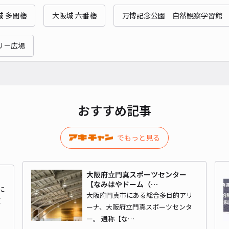
ak
城 多聞櫓
大阪城 六番櫓
万博記念公園 自然観察学習館
¥4
リ－広場
時間
貸出
長さ
おすすめ記事
対応
でもっと見る
大阪府立門真スポーツセンター
【なみはやドーム（…
柳町
に
大阪府門真市にある総合多目的アリ
区
ーナ、大阪府立門真スポーツセンタ
ー。 通称【な…
¥5