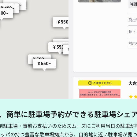
¥ 440~
時間
¥ 440~
¥ 400~
¥ 400~
500~
¥ 480~
貸出
¥ 550~
長さ
対応
¥ 550~
¥ 550~
¥ 550~
¥ 550~
¥ 550~
¥ 495~
¥ 550~
¥ 550~
¥ 500~
¥ 550~
大倉
¥ 450~
¥4
、簡単に駐車場予約ができる駐車場シェ
時間
制駐車場・事前お支払いのためスムーズにご利用当日の駐車が
貸出
キッパの持つ豊富な駐車場拠点から、目的地に近い駐車場が見つ