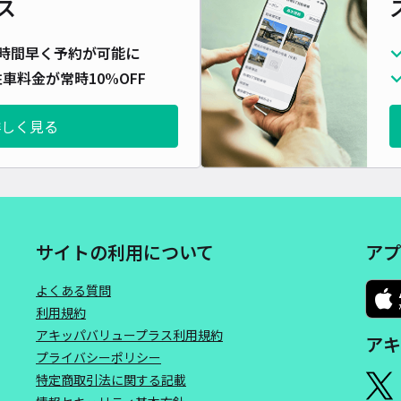
ス
長さ
時間早く予約が可能に
対応
車料金が常時10%OFF
詳しく見る
門真
¥4
サイトの利用について
アプ
時間
よくある質問
貸出
利用規約
アキッパバリュープラス利用規約
アキ
長さ
プライバシーポリシー
対応
特定商取引法に関する記載