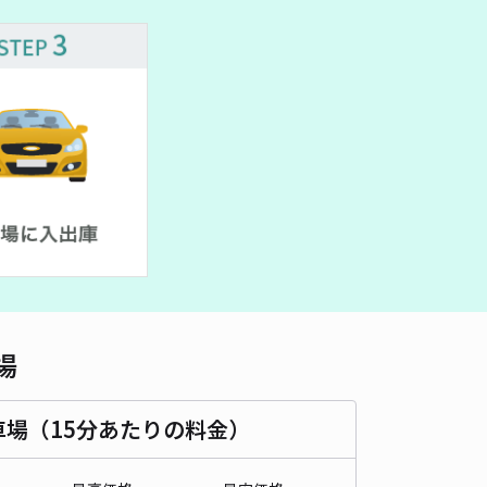
480cm 以下
車幅
180cm 以下
高さ
制限なし
車種
オートバイ
軽自動車
コンパクトカー
中型車
ワンボックス
大型車・SUV
詳細へ
町7-1駐車場
浜町（大阪府門真市）まで徒歩 7分
5
/ 1件
00〜
/ 日
¥50〜 / 15分
貸し可
場
時間
24時間営業
タイプ
平置き
再入庫
不可
500cm 以下
車幅
200cm 以下
高さ
制限なし
車場（15分あたりの料金）
車種
オートバイ
軽自動車
コンパクトカー
中型車
ワンボックス
大型車・SUV