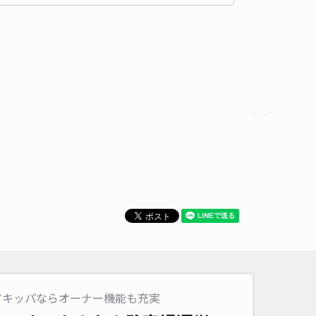
貸し可
時間
24時間営業
タイプ
平置き
再入庫
可
470cm 以下
車幅
250cm 以下
高さ
制限なし
車種
オートバイ
軽自動車
コンパクトカー
中型車
ワンボックス
大型車・SUV
詳細へ
ippa門真市大倉町駐車場【1】
浜町（大阪府門真市）まで徒歩 15分
0
/ 0件
00〜
/ 日
¥40〜 / 15分
貸し可
アキッパならオーナー機能も充実
時間
24時間営業
タイプ
平置き
再入庫
可