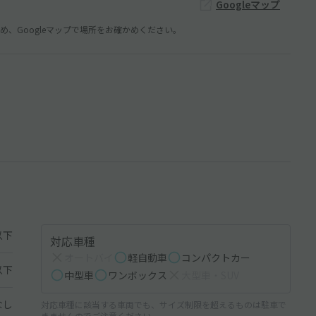
Googleマップ
、Googleマップで場所をお確かめください。
以下
対応車種
オートバイ
軽自動車
コンパクトカー
以下
中型車
ワンボックス
大型車・SUV
なし
対応車種に該当する車両でも、サイズ制限を超えるものは駐車で
きませんのでご注意ください。