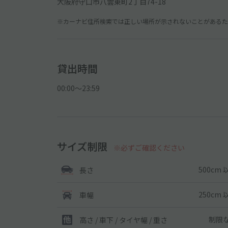
大阪府守口市八雲東町2丁目74-18
※カーナビ住所検索では正しい場所が示されないことがあるため
貸出時間
00:00〜23:59
サイズ制限
※必ずご確認ください
500cm 
長さ
250cm 
車幅
制限
高さ / 車下 / タイヤ幅 /
重さ