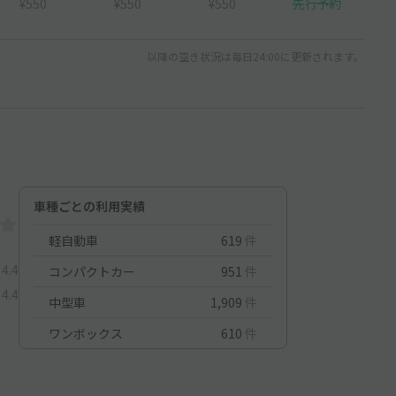
¥550
¥550
¥550
先行予約
以降の空き状況は毎日24:00に更新されます。
車種ごとの利用実績
軽自動車
619
件
4.4
コンパクトカー
951
件
4.4
中型車
1,909
件
ワンボックス
610
件