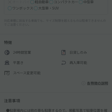
オートバイ
軽自動車
コンパクトカー
中型車
ワンボックス
大型車・SUV
対応車種に該当する車両でも、サイズ制限を超えるものは駐車できませんの
でご注意ください。
特徴
24時間営業
日貸しのみ
平置き
再入庫可能
スペース変更可能
各特徴の説明
注意事項
●駐車場内には他の車も駐車するので、掲載写真で駐車位置を確