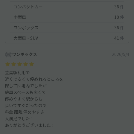
コンパクトカー
36
件
中型車
10
件
ワンボックス
36
件
大型車・SUV
41
件
ワンボックス
2026/5/4
萱島駅利用で
近くで安くて停めれるところを
探して団地内でしたが
駐車スペースも広くて
停めやすく駅からも
歩いてすぐだったので
料金 距離 停めやすさ
大満足でした！
ありがとうございました！