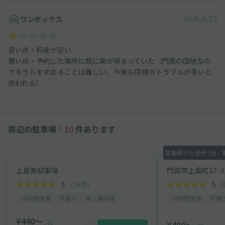
ワンボックス
2025/6/23
良い点・料金が安い
悪い点・予約した場所に既に車が停まっていた（門真の団地なの
でモラルを求めることは難しい、今後も同様のトラブルが多いと
思われる）
周辺の駐車場：
10
件あります
萱島駅から徒歩7分、
上島東駐車場
門真市上島町17-31
5
（19件）
5
（
24時間営業
平置き
再入庫可能
24時間営業
平置
¥440〜
/日