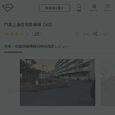
駐車場を貸す
検索
ログイン
メニュー
門真上島住宅駐車場【43】
（
2件
）
保存
シェア
写真・地図
詳細情報
日時の指定
レビュー