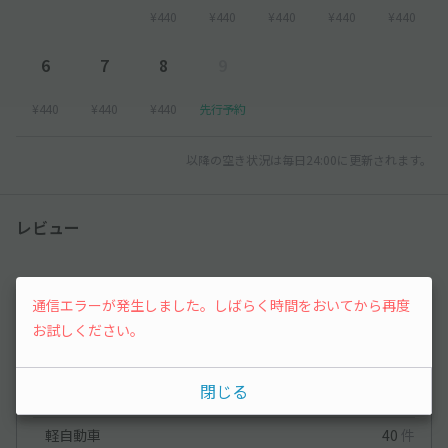
¥440
¥440
¥440
¥440
¥440
6
7
8
9
¥440
¥440
¥440
先行予約
以降の空き状況は毎日24:00に更新されます。
レビュー
3
（2件）
通信エラーが発生しました。しばらく時間をおいてから再度
お試しください。
満足度
3
立地
4
停めやすさ
3.5
駐車料金
4.5
閉じる
車種ごとの利用実績
軽自動車
40
件