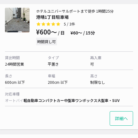
ホテルユニバーサルポートまで徒歩 1時間25分
港晴1丁目駐車場
5
/ 3件
¥600〜
/ 日
¥60〜 / 15分
時間貸し可
貸出時間
タイプ
再入庫
24時間営業
平置き
可
長さ
車幅
高さ
600cm 以下
200cm 以下
制限なし
対応車種
オートバイ
軽自動車
コンパクトカー
中型車
ワンボックス
大型車・SUV
詳細へ