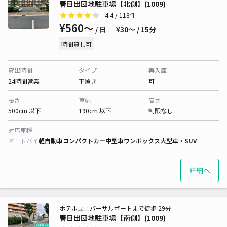
春日出団地駐車場【北側】(1009)
4.4
/ 118件
¥560〜
/ 日
¥30〜 / 15分
時間貸し可
貸出時間
タイプ
再入庫
24時間営業
平置き
可
長さ
車幅
高さ
500cm 以下
190cm 以下
制限なし
対応車種
オートバイ
軽自動車
コンパクトカー
中型車
ワンボックス
大型車・SUV
詳細へ
ホテルユニバーサルポートまで徒歩 29分
春日出団地駐車場【南側】(1009)