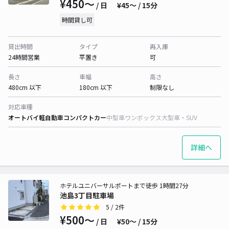
¥450〜
/ 日
¥45〜 / 15分
時間貸し可
貸出時間
タイプ
再入庫
24時間営業
平置き
可
長さ
車幅
高さ
480cm 以下
180cm 以下
制限なし
対応車種
オートバイ
軽自動車
コンパクトカー
中型車
ワンボックス
大型車・SUV
詳細へ
ホテルユニバーサルポートまで徒歩 1時間27分
池島3丁目駐車場
5
/ 2件
¥500〜
/ 日
¥50〜 / 15分