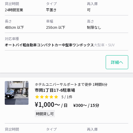
貸出時間
タイプ
再入庫
24時間営業
平置き
可
長さ
車幅
高さ
480cm 以下
250cm 以下
制限なし
対応車種
オートバイ
軽自動車
コンパクトカー
中型車
ワンボックス
大型車・SUV
詳細へ
ホテルユニバーサルポートまで徒歩 1時間6分
市岡1丁目17-6駐車場
5
/ 1件
¥1,000〜
/ 日
¥300〜 / 15分
時間貸し可
貸出時間
タイプ
再入庫