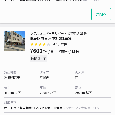
詳細へ
ホテルユニバーサルポートまで徒歩 23分
此花区春日出中2-2駐車場
4.4
/ 42件
¥600〜
/ 日
¥55〜 / 15分
時間貸し可
貸出時間
タイプ
再入庫
24時間営業
平置き
可
長さ
車幅
高さ
480cm 以下
200cm 以下
200cm 以下
対応車種
オートバイ
軽自動車
コンパクトカー
中型車
ワンボックス
大型車・SUV