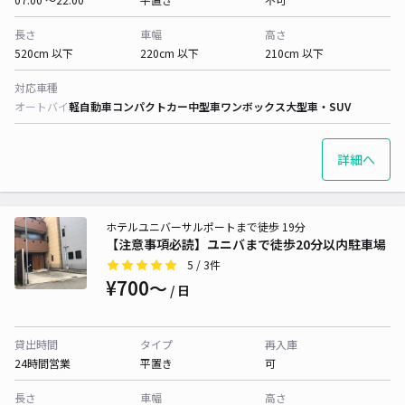
長さ
車幅
高さ
520cm 以下
220cm 以下
210cm 以下
対応車種
オートバイ
軽自動車
コンパクトカー
中型車
ワンボックス
大型車・SUV
詳細へ
ホテルユニバーサルポートまで徒歩 19分
【注意事項必読】ユニバまで徒歩20分以内駐車場
5
/ 3件
¥700〜
/ 日
貸出時間
タイプ
再入庫
24時間営業
平置き
可
長さ
車幅
高さ