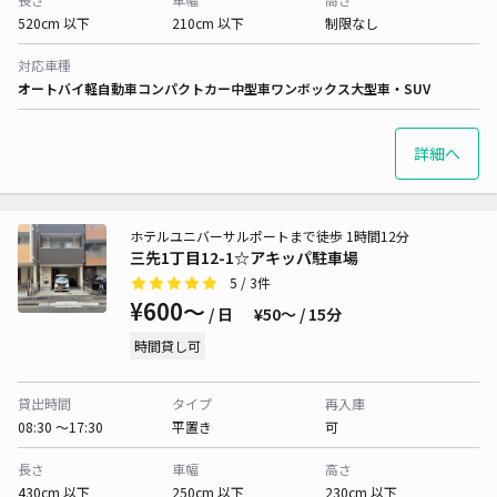
520cm 以下
210cm 以下
制限なし
対応車種
オートバイ
軽自動車
コンパクトカー
中型車
ワンボックス
大型車・SUV
詳細へ
ホテルユニバーサルポートまで徒歩 1時間12分
三先1丁目12-1☆アキッパ駐車場
5
/ 3件
¥600〜
/ 日
¥50〜 / 15分
時間貸し可
貸出時間
タイプ
再入庫
08:30 〜17:30
平置き
可
長さ
車幅
高さ
430cm 以下
250cm 以下
230cm 以下