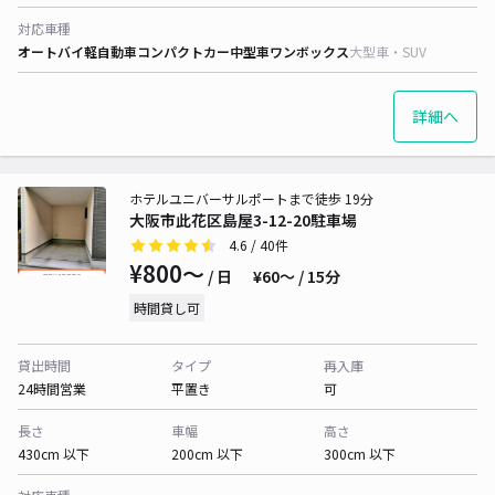
対応車種
オートバイ
軽自動車
コンパクトカー
中型車
ワンボックス
大型車・SUV
詳細へ
ホテルユニバーサルポートまで徒歩 19分
大阪市此花区島屋3-12-20駐車場
4.6
/ 40件
¥800〜
/ 日
¥60〜 / 15分
時間貸し可
貸出時間
タイプ
再入庫
24時間営業
平置き
可
長さ
車幅
高さ
430cm 以下
200cm 以下
300cm 以下