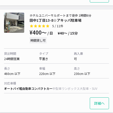
ホテルユニバーサルポートまで徒歩 1時間6分
田中1丁目13-8☆アキッパ駐車場
5
/ 11件
¥400〜
/ 日
¥40〜 / 15分
時間貸し可
貸出時間
タイプ
再入庫
24時間営業
平置き
可
長さ
車幅
高さ
460cm 以下
220cm 以下
230cm 以下
対応車種
オートバイ
軽自動車
コンパクトカー
中型車
ワンボックス
大型車・SUV
詳細へ