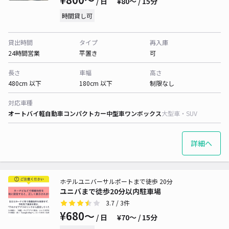
/ 日
¥80〜 / 15分
時間貸し可
貸出時間
タイプ
再入庫
24時間営業
平置き
可
長さ
車幅
高さ
480cm 以下
180cm 以下
制限なし
対応車種
オートバイ
軽自動車
コンパクトカー
中型車
ワンボックス
大型車・SUV
詳細へ
ホテルユニバーサルポートまで徒歩 20分
ユニバまで徒歩20分以内駐車場
3.7
/ 3件
¥680〜
/ 日
¥70〜 / 15分