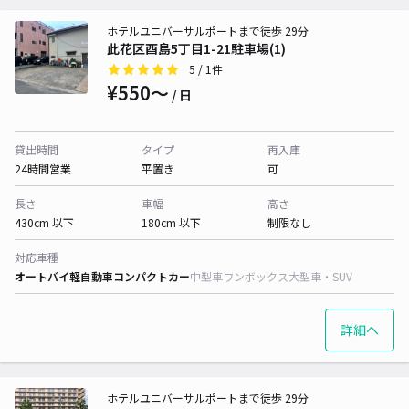
ホテルユニバーサルポートまで徒歩 29分
此花区酉島5丁目1-21駐車場(1)
5
/ 1件
¥550〜
/ 日
貸出時間
タイプ
再入庫
24時間営業
平置き
可
長さ
車幅
高さ
430cm 以下
180cm 以下
制限なし
対応車種
オートバイ
軽自動車
コンパクトカー
中型車
ワンボックス
大型車・SUV
詳細へ
ホテルユニバーサルポートまで徒歩 29分