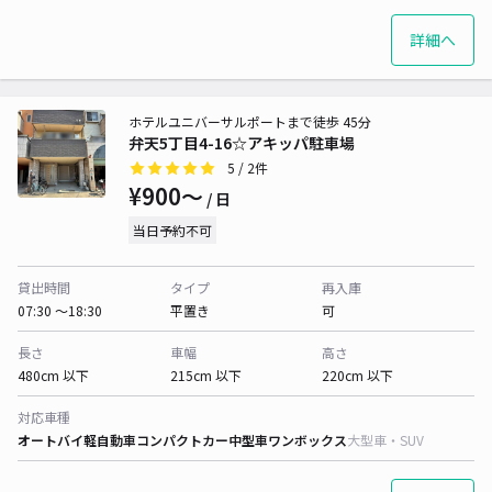
詳細へ
ホテルユニバーサルポートまで徒歩 45分
弁天5丁目4-16☆アキッパ駐車場
5
/ 2件
¥900〜
/ 日
当日予約不可
貸出時間
タイプ
再入庫
07:30 〜18:30
平置き
可
長さ
車幅
高さ
480cm 以下
215cm 以下
220cm 以下
対応車種
オートバイ
軽自動車
コンパクトカー
中型車
ワンボックス
大型車・SUV