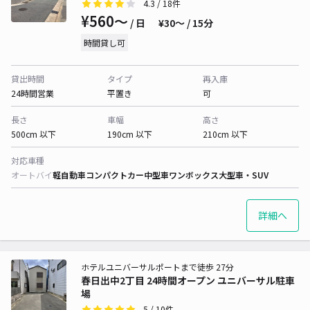
4.3
/ 18件
¥560〜
/ 日
¥30〜 / 15分
時間貸し可
貸出時間
タイプ
再入庫
24時間営業
平置き
可
長さ
車幅
高さ
500cm 以下
190cm 以下
210cm 以下
対応車種
オートバイ
軽自動車
コンパクトカー
中型車
ワンボックス
大型車・SUV
詳細へ
ホテルユニバーサルポートまで徒歩 27分
春日出中2丁目 24時間オープン ユニバーサル駐車
場
5
/ 10件