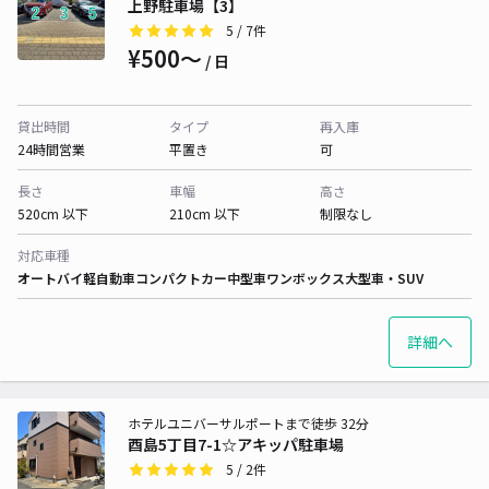
上野駐車場【3】
5
/ 7件
¥500〜
/ 日
貸出時間
タイプ
再入庫
24時間営業
平置き
可
長さ
車幅
高さ
520cm 以下
210cm 以下
制限なし
対応車種
オートバイ
軽自動車
コンパクトカー
中型車
ワンボックス
大型車・SUV
詳細へ
ホテルユニバーサルポートまで徒歩 32分
酉島5丁目7-1☆アキッパ駐車場
5
/ 2件