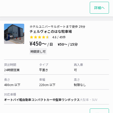
詳細へ
ホテルユニバーサルポートまで徒歩 29分
チェルヴォこのはな駐車場
4.6
/ 49件
¥450〜
/ 日
¥50〜 / 15分
時間貸し可
貸出時間
タイプ
再入庫
24時間営業
平置き
可
長さ
車幅
高さ
480cm 以下
220cm 以下
制限なし
対応車種
オートバイ
軽自動車
コンパクトカー
中型車
ワンボックス
大型車・SUV