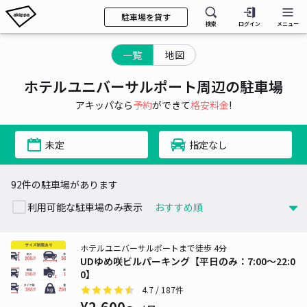
駐車場を貸す
検索
ログイン
メニュー
一覧
地図
ホテルユニバーサルポート周辺の駐車場
アキッパなら
予約
ができて
格安料金
!
未定
指定なし
92件の駐車場があります
利用可能な駐車場のみ表示
ホテルユニバーサルポートまで徒歩 4分
UDゆめ咲ビルパーキング【平日のみ：7:00〜22:0
0】
4.7
/ 187件