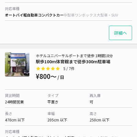
対応車種
オートバイ
軽自動車
コンパクトカー
中型車
ワンボックス
大型車・SUV
詳細へ
ホテルユニバーサルポートまで徒歩 1時間18分
駅歩100m体育館まで徒歩300m駐車場
5
/ 7件
¥800〜
/ 日
貸出時間
タイプ
再入庫
24時間営業
平置き
可
長さ
車幅
高さ
470cm 以下
205cm 以下
250cm 以下
対応車種