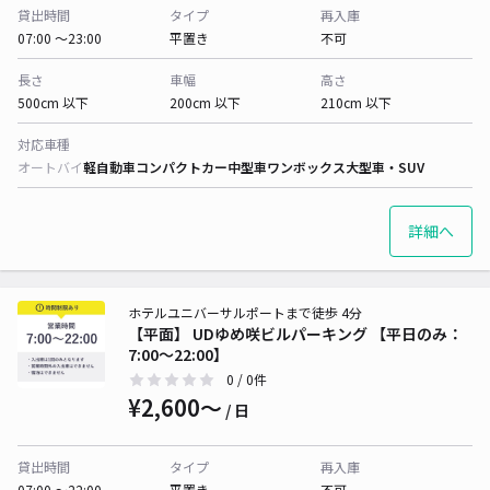
貸出時間
タイプ
再入庫
07:00 〜23:00
平置き
不可
長さ
車幅
高さ
500cm 以下
200cm 以下
210cm 以下
対応車種
オートバイ
軽自動車
コンパクトカー
中型車
ワンボックス
大型車・SUV
詳細へ
ホテルユニバーサルポートまで徒歩 4分
【平面】 UDゆめ咲ビルパーキング 【平日のみ：
7:00〜22:00】
0
/ 0件
¥2,600〜
/ 日
貸出時間
タイプ
再入庫
07:00 〜22:00
平置き
不可