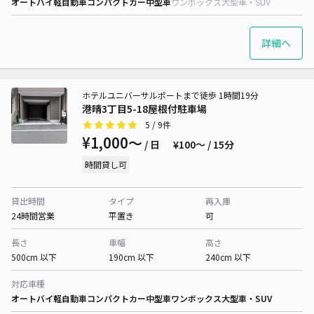
オートバイ
軽自動車
コンパクトカー
中型車
ワンボックス
大型車・SUV
詳細へ
ホテルユニバーサルポートまで徒歩 1時間19分
港晴3丁目5-18屋根付駐車場
5
/ 9件
¥1,000〜
/ 日
¥100〜 / 15分
時間貸し可
貸出時間
タイプ
再入庫
24時間営業
平置き
可
長さ
車幅
高さ
500cm 以下
190cm 以下
240cm 以下
対応車種
オートバイ
軽自動車
コンパクトカー
中型車
ワンボックス
大型車・SUV