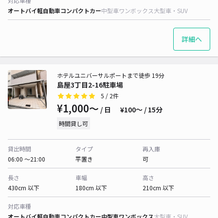
対応車種
オートバイ
軽自動車
コンパクトカー
中型車
ワンボックス
大型車・SUV
詳細へ
ホテルユニバーサルポートまで徒歩 19分
島屋3丁目2-16駐車場
5
/ 2件
¥1,000〜
/ 日
¥100〜 / 15分
時間貸し可
貸出時間
タイプ
再入庫
06:00 〜21:00
平置き
可
長さ
車幅
高さ
430cm 以下
180cm 以下
210cm 以下
対応車種
オートバイ
軽自動車
コンパクトカー
中型車
ワンボックス
大型車・SUV