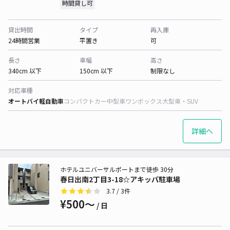
時間貸し可
貸出時間
タイプ
再入庫
24時間営業
平置き
可
長さ
車幅
高さ
340cm 以下
150cm 以下
制限なし
対応車種
オートバイ
軽自動車
コンパクトカー
中型車
ワンボックス
大型車・SUV
詳細へ
ホテルユニバーサルポートまで徒歩 30分
春日出南2丁目3-18☆アキッパ駐車場
3.7
/ 3件
¥500〜
/ 日