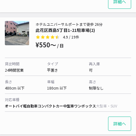
詳細へ
ホテルユニバーサルポートまで徒歩 26分
此花区酉島5丁目1-21駐車場(2)
4.9
/ 19件
¥550〜
/ 日
貸出時間
タイプ
再入庫
24時間営業
平置き
可
長さ
車幅
高さ
480cm 以下
180cm 以下
制限なし
対応車種
オートバイ
軽自動車
コンパクトカー
中型車
ワンボックス
大型車・SUV
詳細へ