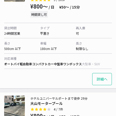
¥800〜
/ 日
¥50〜 / 15分
時間貸し可
貸出時間
タイプ
再入庫
24時間営業
平置き
可
長さ
車幅
高さ
500cm 以下
180cm 以下
制限なし
対応車種
オートバイ
軽自動車
コンパクトカー
中型車
ワンボックス
大型車・SUV
詳細へ
ホテルユニバーサルポートまで徒歩 29分
大山モータープール
4
/ 7件
¥800〜