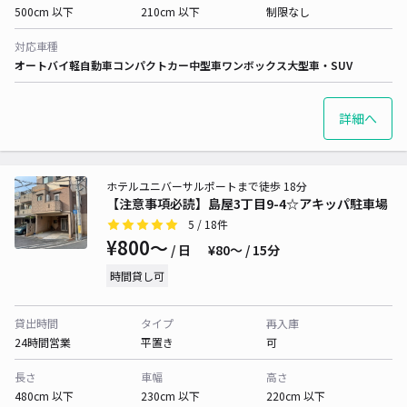
500cm 以下
210cm 以下
制限なし
対応車種
オートバイ
軽自動車
コンパクトカー
中型車
ワンボックス
大型車・SUV
詳細へ
ホテルユニバーサルポートまで徒歩 18分
【注意事項必読】島屋3丁目9-4☆アキッパ駐車場
5
/ 18件
¥800〜
/ 日
¥80〜 / 15分
時間貸し可
貸出時間
タイプ
再入庫
24時間営業
平置き
可
長さ
車幅
高さ
480cm 以下
230cm 以下
220cm 以下