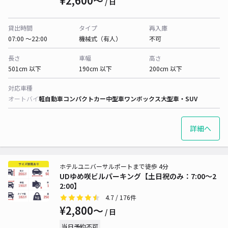
¥2,600〜
/ 日
貸出時間
タイプ
再入庫
07:00 〜22:00
機械式（有人）
不可
長さ
車幅
高さ
501cm 以下
190cm 以下
200cm 以下
対応車種
オートバイ
軽自動車
コンパクトカー
中型車
ワンボックス
大型車・SUV
詳細へ
ホテルユニバーサルポートまで徒歩 4分
UDゆめ咲ビルパーキング【土日祝のみ：7:00〜2
2:00】
4.7
/ 176件
¥2,800〜
/ 日
当日予約不可