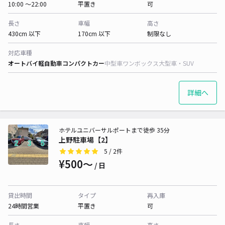
10:00 〜22:00
平置き
可
長さ
車幅
高さ
430cm 以下
170cm 以下
制限なし
対応車種
オートバイ
軽自動車
コンパクトカー
中型車
ワンボックス
大型車・SUV
詳細へ
ホテルユニバーサルポートまで徒歩 35分
上野駐車場【2】
5
/ 2件
¥500〜
/ 日
貸出時間
タイプ
再入庫
24時間営業
平置き
可
長さ
車幅
高さ