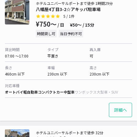
ホテルユニバーサルポートまで徒歩 1時間29分
八幡屋4丁目3-2☆アキッパ駐車場
5
/ 1件
¥750〜
/ 日
¥50〜 / 15分
時間貸し可
当日予約不可
貸出時間
タイプ
再入庫
07:00 〜17:00
平置き
可
長さ
車幅
高さ
460cm 以下
230cm 以下
230cm 以下
対応車種
オートバイ
軽自動車
コンパクトカー
中型車
ワンボックス
大型車・SUV
詳細へ
ホテルユニバーサルポートまで徒歩 32分