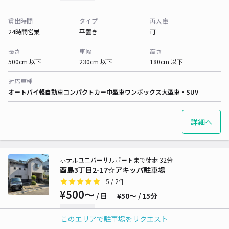
貸出時間
タイプ
再入庫
24時間営業
平置き
可
長さ
車幅
高さ
500cm 以下
230cm 以下
180cm 以下
対応車種
オートバイ
軽自動車
コンパクトカー
中型車
ワンボックス
大型車・SUV
詳細へ
ホテルユニバーサルポートまで徒歩 32分
酉島3丁目2-17☆アキッパ駐車場
5
/ 2件
¥500〜
/ 日
¥50〜 / 15分
時間貸し可
このエリアで駐車場をリクエスト