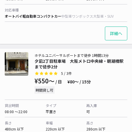
対応車種
オートバイ
軽自動車
コンパクトカー
中型車
ワンボックス
大型車・SUV
詳細へ
ホテルユニバーサルポートまで徒歩 1時間13分
夕凪2丁目駐車場 大阪メトロ中央線・朝潮橋駅
まで徒歩2分
5
/ 3件
¥550〜
/ 日
¥80〜 / 15分
時間貸し可
貸出時間
タイプ
再入庫
08:00 〜22:00
平置き
可
長さ
車幅
高さ
480cm 以下
220cm 以下
280cm 以下