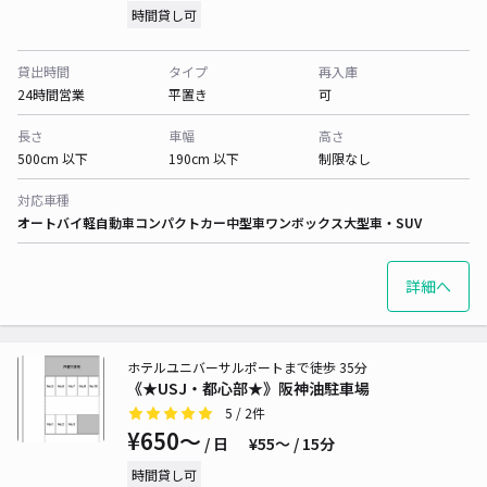
時間貸し可
貸出時間
タイプ
再入庫
24時間営業
平置き
可
長さ
車幅
高さ
500cm 以下
190cm 以下
制限なし
対応車種
オートバイ
軽自動車
コンパクトカー
中型車
ワンボックス
大型車・SUV
詳細へ
ホテルユニバーサルポートまで徒歩 35分
《★USJ・都心部★》阪神油駐車場
5
/ 2件
¥650〜
/ 日
¥55〜 / 15分
時間貸し可