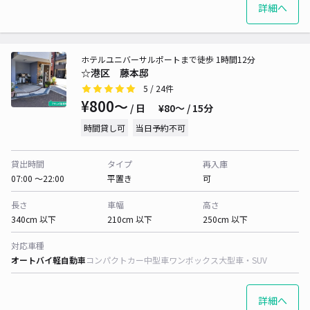
詳細へ
ホテルユニバーサルポートまで徒歩 1時間12分
☆港区 藤本邸
5
/ 24件
¥800〜
/ 日
¥80〜 / 15分
時間貸し可
当日予約不可
貸出時間
タイプ
再入庫
07:00 〜22:00
平置き
可
長さ
車幅
高さ
340cm 以下
210cm 以下
250cm 以下
対応車種
オートバイ
軽自動車
コンパクトカー
中型車
ワンボックス
大型車・SUV
詳細へ