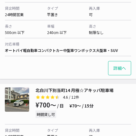
貸出時間
タイプ
再入庫
24時間営業
平置き
可
長さ
車幅
高さ
500cm 以下
240cm 以下
制限なし
対応車種
オートバイ
軽自動車
コンパクトカー
中型車
ワンボックス
大型車・SUV
詳細へ
北白川下別当町14 月極☆アキッパ駐車場
4.6
/ 12件
¥700〜
/ 日
¥70〜 / 15分
時間貸し可
貸出時間
タイプ
再入庫