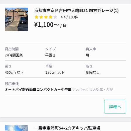
京都市左京区吉田中大路町31 四方ガレージ(1)
4.4
/ 103件
¥1,100〜
/ 日
貸出時間
タイプ
再入庫
24時間営業
平置き
可
長さ
車幅
高さ
460cm 以下
170cm 以下
制限なし
対応車種
オートバイ
軽自動車
コンパクトカー
中型車
ワンボックス
大型車・SUV
詳細へ
一乗寺東浦町54-2☆アキッパ駐車場