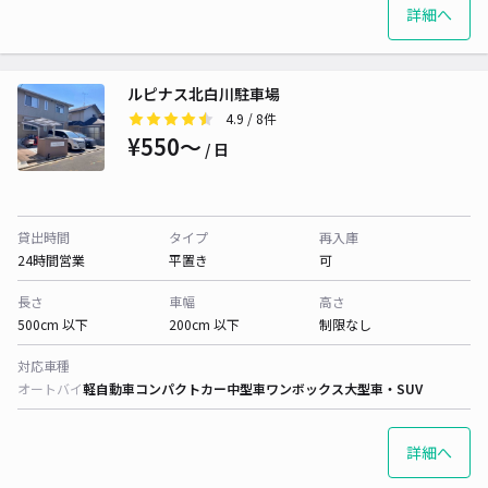
詳細へ
ルピナス北白川駐車場
4.9
/ 8件
¥550〜
/ 日
貸出時間
タイプ
再入庫
24時間営業
平置き
可
長さ
車幅
高さ
500cm 以下
200cm 以下
制限なし
対応車種
オートバイ
軽自動車
コンパクトカー
中型車
ワンボックス
大型車・SUV
詳細へ