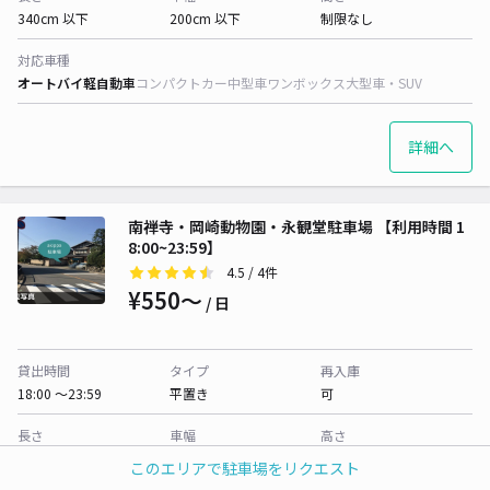
340cm 以下
200cm 以下
制限なし
対応車種
オートバイ
軽自動車
コンパクトカー
中型車
ワンボックス
大型車・SUV
詳細へ
南禅寺・岡崎動物園・永観堂駐車場 【利用時間 1
8:00~23:59】
4.5
/ 4件
¥550〜
/ 日
貸出時間
タイプ
再入庫
18:00 〜23:59
平置き
可
長さ
車幅
高さ
400cm 以下
200cm 以下
制限なし
このエリアで駐車場をリクエスト