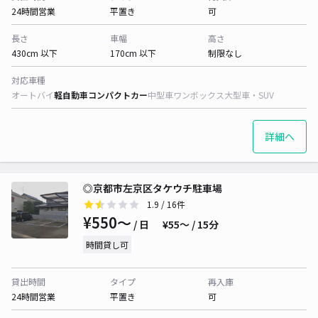
24時間営業
平置き
可
長さ
車幅
高さ
430cm 以下
170cm 以下
制限なし
対応車種
オートバイ
軽自動車
コンパクトカー
中型車
ワンボックス
大型車・SUV
詳細へ
◎京都市左京区タケウチ駐車場
1.9
/ 16件
¥550〜
/ 日
¥55〜 / 15分
時間貸し可
貸出時間
タイプ
再入庫
24時間営業
平置き
可