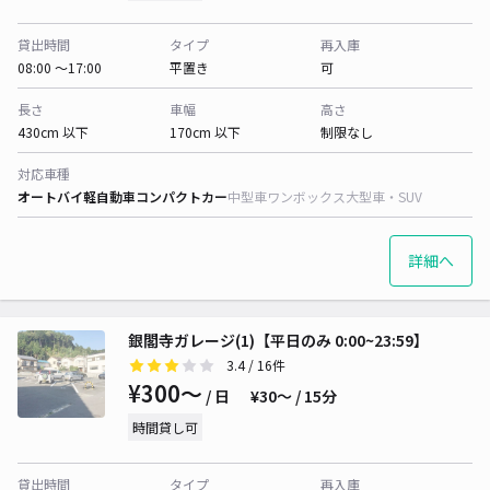
貸出時間
タイプ
再入庫
08:00 〜17:00
平置き
可
長さ
車幅
高さ
430cm 以下
170cm 以下
制限なし
対応車種
オートバイ
軽自動車
コンパクトカー
中型車
ワンボックス
大型車・SUV
詳細へ
銀閣寺ガレージ(1)【平日のみ 0:00~23:59】
3.4
/ 16件
¥300〜
/ 日
¥30〜 / 15分
時間貸し可
貸出時間
タイプ
再入庫