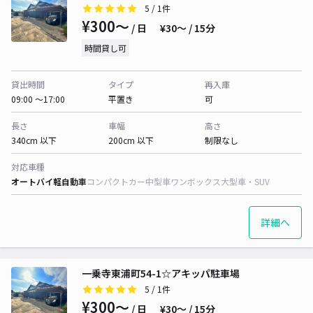
5
/ 1件
¥300〜
/ 日
¥30〜 / 15分
時間貸し可
貸出時間
タイプ
再入庫
09:00 〜17:00
平置き
可
長さ
車幅
高さ
340cm 以下
200cm 以下
制限なし
対応車種
オートバイ
軽自動車
コンパクトカー
中型車
ワンボックス
大型車・SUV
詳細へ
一乗寺東浦町54-1☆アキッパ駐車場
5
/ 1件
¥300〜
/ 日
¥30〜 / 15分