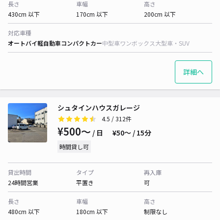
長さ
車幅
高さ
430cm 以下
170cm 以下
200cm 以下
対応車種
オートバイ
軽自動車
コンパクトカー
中型車
ワンボックス
大型車・SUV
詳細へ
シュタインハウスガレージ
4.5
/ 312件
¥500〜
/ 日
¥50〜 / 15分
時間貸し可
貸出時間
タイプ
再入庫
24時間営業
平置き
可
長さ
車幅
高さ
480cm 以下
180cm 以下
制限なし