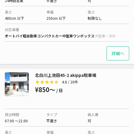
24時間営業
平置き
可
長さ
車幅
高さ
480cm 以下
250cm 以下
制限なし
対応車種
オートバイ
軽自動車
コンパクトカー
中型車
ワンボックス
大型車・SUV
詳細へ
北白川上池田45-2 akippa駐車場
4.8
/ 20件
¥850〜
/ 日
貸出時間
タイプ
再入庫
07:00 〜21:00
平置き
可
長さ
車幅
高さ