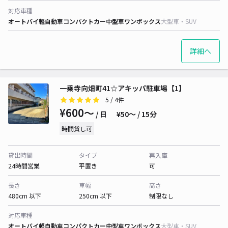
対応車種
オートバイ
軽自動車
コンパクトカー
中型車
ワンボックス
大型車・SUV
詳細へ
一乗寺向畑町41☆アキッパ駐車場【1】
5
/ 4件
¥600〜
/ 日
¥50〜 / 15分
時間貸し可
貸出時間
タイプ
再入庫
24時間営業
平置き
可
長さ
車幅
高さ
480cm 以下
250cm 以下
制限なし
対応車種
オートバイ
軽自動車
コンパクトカー
中型車
ワンボックス
大型車・SUV