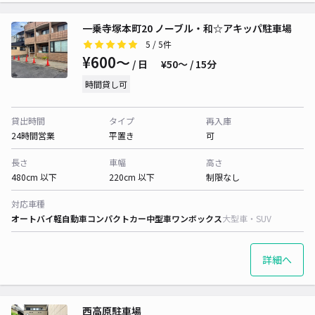
一乗寺塚本町20 ノーブル・和☆アキッパ駐車場
5
/ 5件
¥600〜
/ 日
¥50〜 / 15分
時間貸し可
貸出時間
タイプ
再入庫
24時間営業
平置き
可
長さ
車幅
高さ
480cm 以下
220cm 以下
制限なし
対応車種
オートバイ
軽自動車
コンパクトカー
中型車
ワンボックス
大型車・SUV
詳細へ
西高原駐車場