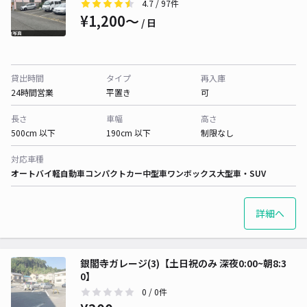
4.7
/ 97件
¥1,200〜
/ 日
貸出時間
タイプ
再入庫
24時間営業
平置き
可
長さ
車幅
高さ
500cm 以下
190cm 以下
制限なし
対応車種
オートバイ
軽自動車
コンパクトカー
中型車
ワンボックス
大型車・SUV
詳細へ
銀閣寺ガレージ(3)【土日祝のみ 深夜0:00~朝8:3
0】
0
/ 0件