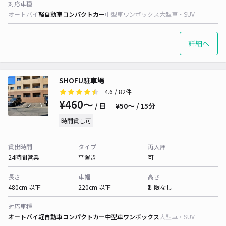
対応車種
オートバイ
軽自動車
コンパクトカー
中型車
ワンボックス
大型車・SUV
詳細へ
SHOFU駐車場
4.6
/ 82件
¥460〜
/ 日
¥50〜 / 15分
時間貸し可
貸出時間
タイプ
再入庫
24時間営業
平置き
可
長さ
車幅
高さ
480cm 以下
220cm 以下
制限なし
対応車種
オートバイ
軽自動車
コンパクトカー
中型車
ワンボックス
大型車・SUV