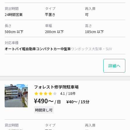
貸出時間
タイプ
再入庫
24時間営業
平置き
可
長さ
車幅
高さ
500cm 以下
200cm 以下
185cm 以下
対応車種
オートバイ
軽自動車
コンパクトカー
中型車
ワンボックス
大型車・SUV
詳細へ
フォレスト修学院駐車場
4.1
/ 18件
¥490〜
/ 日
¥40〜 / 15分
時間貸し可
貸出時間
タイプ
再入庫