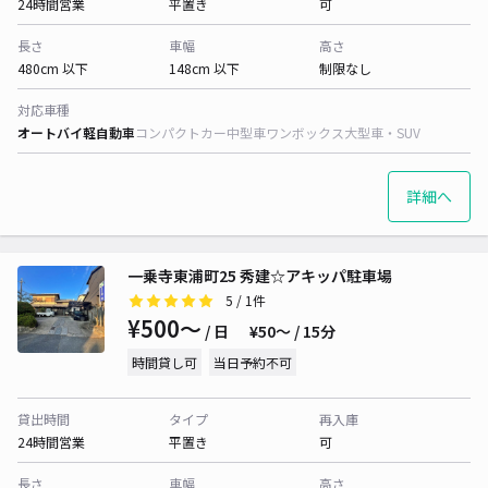
24時間営業
平置き
可
長さ
車幅
高さ
480cm 以下
148cm 以下
制限なし
対応車種
オートバイ
軽自動車
コンパクトカー
中型車
ワンボックス
大型車・SUV
詳細へ
一乗寺東浦町25 秀建☆アキッパ駐車場
5
/ 1件
¥500〜
/ 日
¥50〜 / 15分
時間貸し可
当日予約不可
貸出時間
タイプ
再入庫
24時間営業
平置き
可
長さ
車幅
高さ