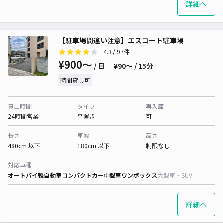
詳細へ
【駐車場間違い注意】エスコート駐車場
4.3
/ 97件
¥900〜
/ 日
¥90〜 / 15分
時間貸し可
貸出時間
タイプ
再入庫
24時間営業
平置き
可
長さ
車幅
高さ
480cm 以下
180cm 以下
制限なし
対応車種
オートバイ
軽自動車
コンパクトカー
中型車
ワンボックス
大型車・SUV
詳細へ