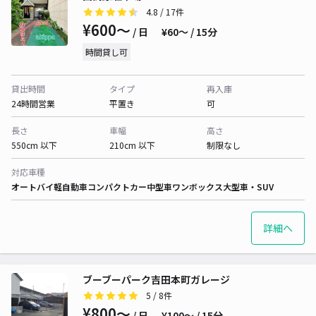
4.8
/ 17件
¥600〜
/ 日
¥60〜 / 15分
時間貸し可
貸出時間
タイプ
再入庫
24時間営業
平置き
可
長さ
車幅
高さ
550cm 以下
210cm 以下
制限なし
対応車種
オートバイ
軽自動車
コンパクトカー
中型車
ワンボックス
大型車・SUV
詳細へ
ブーブーパーク吉田本町ガレージ
5
/ 8件
¥800〜
/ 日
¥100〜 / 15分