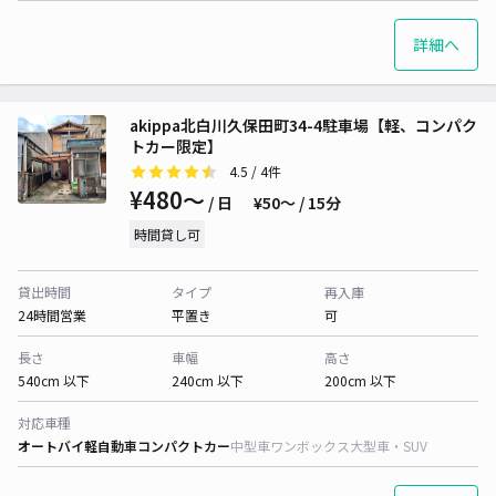
詳細へ
akippa北白川久保田町34-4駐車場【軽、コンパク
トカー限定】
4.5
/ 4件
¥480〜
/ 日
¥50〜 / 15分
時間貸し可
貸出時間
タイプ
再入庫
24時間営業
平置き
可
長さ
車幅
高さ
540cm 以下
240cm 以下
200cm 以下
対応車種
オートバイ
軽自動車
コンパクトカー
中型車
ワンボックス
大型車・SUV