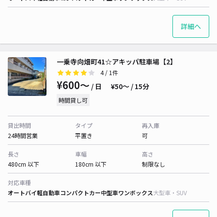
詳細へ
一乗寺向畑町41☆アキッパ駐車場【2】
4
/ 1件
¥600〜
/ 日
¥50〜 / 15分
時間貸し可
貸出時間
タイプ
再入庫
24時間営業
平置き
可
長さ
車幅
高さ
480cm 以下
180cm 以下
制限なし
対応車種
オートバイ
軽自動車
コンパクトカー
中型車
ワンボックス
大型車・SUV