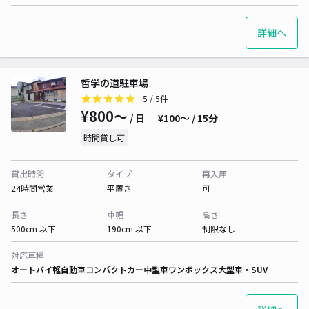
詳細へ
哲学の道駐車場
5
/ 5件
¥800〜
/ 日
¥100〜 / 15分
時間貸し可
貸出時間
タイプ
再入庫
24時間営業
平置き
可
長さ
車幅
高さ
500cm 以下
190cm 以下
制限なし
対応車種
オートバイ
軽自動車
コンパクトカー
中型車
ワンボックス
大型車・SUV