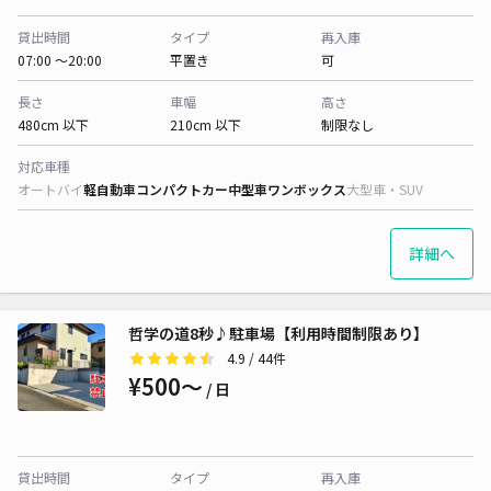
貸出時間
タイプ
再入庫
07:00 〜20:00
平置き
可
長さ
車幅
高さ
480cm 以下
210cm 以下
制限なし
対応車種
オートバイ
軽自動車
コンパクトカー
中型車
ワンボックス
大型車・SUV
詳細へ
哲学の道8秒♪駐車場【利用時間制限あり】
4.9
/ 44件
¥500〜
/ 日
貸出時間
タイプ
再入庫