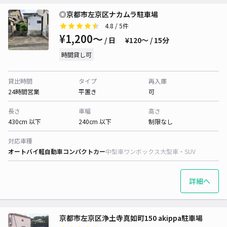
◎京都市左京区ナカムラ駐車場
4.8
/ 5件
¥1,200〜
/ 日
¥120〜 / 15分
時間貸し可
貸出時間
タイプ
再入庫
24時間営業
平置き
可
長さ
車幅
高さ
430cm 以下
240cm 以下
制限なし
対応車種
オートバイ
軽自動車
コンパクトカー
中型車
ワンボックス
大型車・SUV
詳細へ
京都市左京区浄土寺真如町150 akippa駐車場