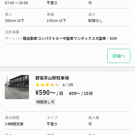
07:00 〜20:00
平置き
可
長さ
車幅
高さ
500cm 以下
190cm 以下
制限なし
対応車種
オートバイ
軽自動車
コンパクトカー
中型車
ワンボックス
大型車・SUV
詳細へ
叡電茶山駅駐車場
4
/ 3件
¥590〜
/ 日
¥59〜 / 15分
時間貸し可
貸出時間
タイプ
再入庫
24時間営業
平置き
可