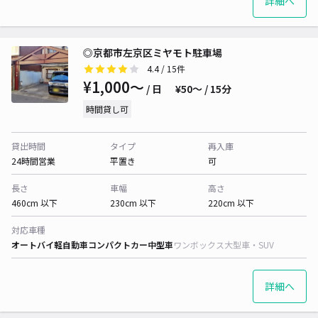
詳細へ
◎京都市左京区ミヤモト駐車場
4.4
/ 15件
¥1,000〜
/ 日
¥50〜 / 15分
時間貸し可
貸出時間
タイプ
再入庫
24時間営業
平置き
可
長さ
車幅
高さ
460cm 以下
230cm 以下
220cm 以下
対応車種
オートバイ
軽自動車
コンパクトカー
中型車
ワンボックス
大型車・SUV
詳細へ