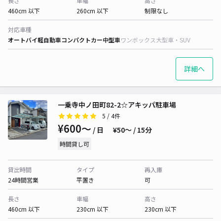
長さ
車幅
高さ
460cm 以下
260cm 以下
制限なし
対応車種
オートバイ
軽自動車
コンパクトカー
中型車
ワンボックス
大型車・SUV
詳細へ
一乗寺中ノ田町82-2☆アキッパ駐車場
5
/ 4件
¥600〜
/ 日
¥50〜 / 15分
時間貸し可
貸出時間
タイプ
再入庫
24時間営業
平置き
可
長さ
車幅
高さ
460cm 以下
230cm 以下
230cm 以下