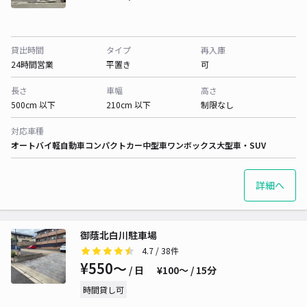
貸出時間
タイプ
再入庫
24時間営業
平置き
可
長さ
車幅
高さ
500cm 以下
210cm 以下
制限なし
対応車種
オートバイ
軽自動車
コンパクトカー
中型車
ワンボックス
大型車・SUV
詳細へ
御蔭北白川駐車場
4.7
/ 38件
¥550〜
/ 日
¥100〜 / 15分
時間貸し可