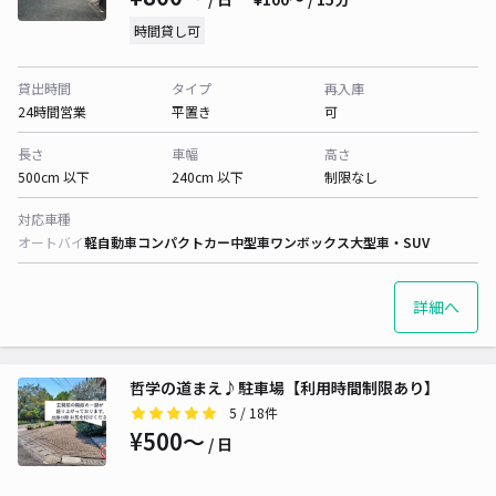
時間貸し可
貸出時間
タイプ
再入庫
24時間営業
平置き
可
長さ
車幅
高さ
500cm 以下
240cm 以下
制限なし
対応車種
オートバイ
軽自動車
コンパクトカー
中型車
ワンボックス
大型車・SUV
詳細へ
哲学の道まえ♪駐車場【利用時間制限あり】
5
/ 18件
¥500〜
/ 日