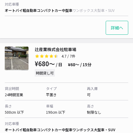
対応車種
オートバイ
軽自動車
コンパクトカー
中型車
ワンボックス
大型車・SUV
詳細へ
辻産業株式会社駐車場
4.7
/ 7件
¥680〜
/ 日
¥68〜 / 15分
時間貸し可
貸出時間
タイプ
再入庫
24時間営業
平置き
可
長さ
車幅
高さ
500cm 以下
190cm 以下
制限なし
対応車種
オートバイ
軽自動車
コンパクトカー
中型車
ワンボックス
大型車・SUV