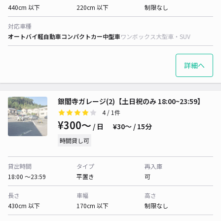
440cm 以下
220cm 以下
制限なし
対応車種
オートバイ
軽自動車
コンパクトカー
中型車
ワンボックス
大型車・SUV
詳細へ
銀閣寺ガレージ(2)【土日祝のみ 18:00~23:59】
4
/ 1件
¥300〜
/ 日
¥30〜 / 15分
時間貸し可
貸出時間
タイプ
再入庫
18:00 〜23:59
平置き
可
長さ
車幅
高さ
430cm 以下
170cm 以下
制限なし