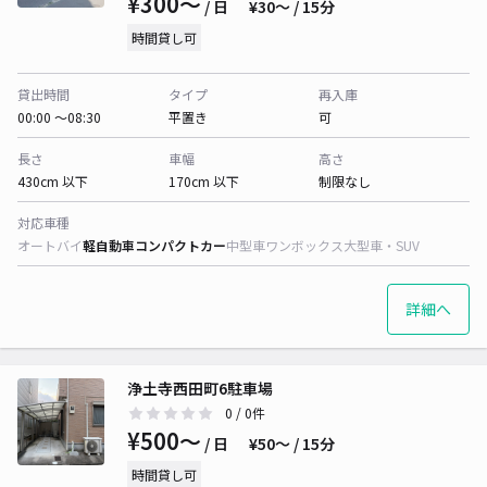
¥300〜
/ 日
¥30〜 / 15分
時間貸し可
貸出時間
タイプ
再入庫
00:00 〜08:30
平置き
可
長さ
車幅
高さ
430cm 以下
170cm 以下
制限なし
対応車種
オートバイ
軽自動車
コンパクトカー
中型車
ワンボックス
大型車・SUV
詳細へ
浄土寺西田町6駐車場
0
/ 0件
¥500〜
/ 日
¥50〜 / 15分
時間貸し可