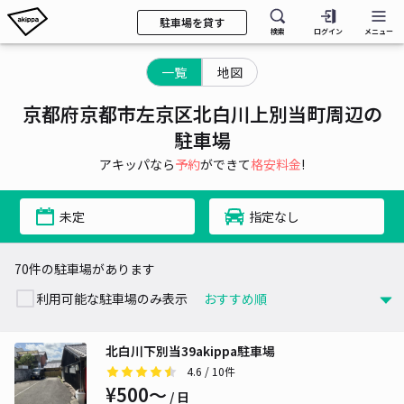
駐車場を貸す
検索
ログイン
メニュー
一覧
地図
京都府京都市左京区北白川上別当町周辺の
駐車場
アキッパなら
予約
ができて
格安料金
!
未定
指定なし
70件の駐車場があります
利用可能な駐車場のみ表示
北白川下別当39akippa駐車場
4.6
/ 10件
¥500〜
/ 日