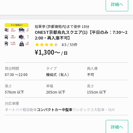
詳細へ
拾翠亭 (京都御苑内)まで徒歩 18分
ONEST京都烏丸スクエア(1)【平日のみ：7:30～2
2:00・再入庫不可】
4.5
/ 55件
¥1,300〜
/ 日
貸出時間
タイプ
再入庫
07:30 〜22:00
機械式（有人）
不可
長さ
車幅
高さ
570cm 以下
205cm 以下
155cm 以下
対応車種
オートバイ
軽自動車
コンパクトカー
中型車
ワンボックス
大型車・SUV
詳細へ