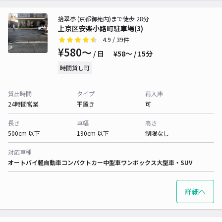
拾翠亭 (京都御苑内)まで徒歩 28分
上京区安楽小路町駐車場(3)
4.9
/ 39件
¥580〜
/ 日
¥58〜 / 15分
時間貸し可
貸出時間
タイプ
再入庫
24時間営業
平置き
可
長さ
車幅
高さ
500cm 以下
190cm 以下
制限なし
対応車種
オートバイ
軽自動車
コンパクトカー
中型車
ワンボックス
大型車・SUV
詳細へ