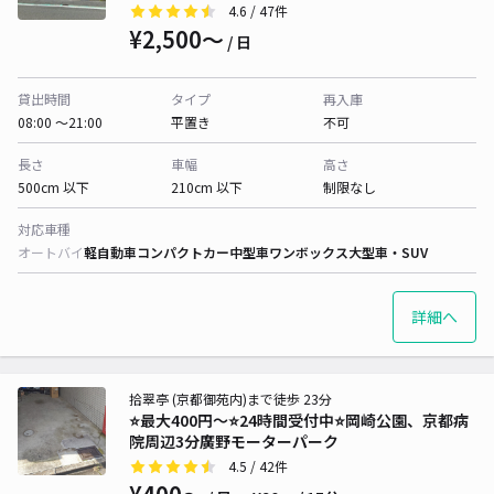
4.6
/ 47件
¥2,500〜
/ 日
貸出時間
タイプ
再入庫
08:00 〜21:00
平置き
不可
長さ
車幅
高さ
500cm 以下
210cm 以下
制限なし
対応車種
オートバイ
軽自動車
コンパクトカー
中型車
ワンボックス
大型車・SUV
詳細へ
拾翠亭 (京都御苑内)まで徒歩 23分
⭐️最大400円～⭐24時間受付中︎⭐️岡崎公園、京都病
院周辺3分廣野モーターパーク
4.5
/ 42件