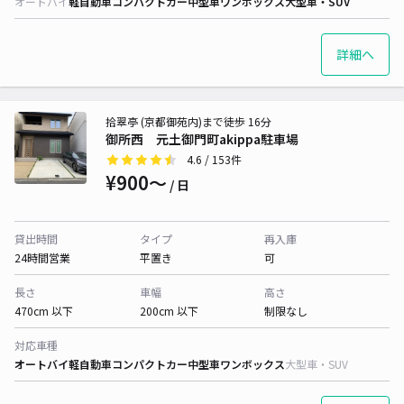
オートバイ
軽自動車
コンパクトカー
中型車
ワンボックス
大型車・SUV
詳細へ
拾翠亭 (京都御苑内)まで徒歩 16分
御所西 元土御門町akippa駐車場
4.6
/ 153件
¥900〜
/ 日
貸出時間
タイプ
再入庫
24時間営業
平置き
可
長さ
車幅
高さ
470cm 以下
200cm 以下
制限なし
対応車種
オートバイ
軽自動車
コンパクトカー
中型車
ワンボックス
大型車・SUV