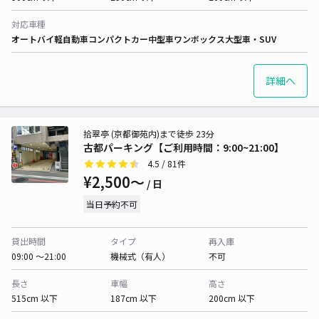
対応車種
オートバイ
軽自動車
コンパクトカー
中型車
ワンボックス
大型車・SUV
詳細へ
拾翠亭 (京都御苑内)まで徒歩 23分
古都パーキング【ご利用時間：9:00~21:00】
4.5
/ 81件
¥2,500〜
/ 日
当日予約不可
貸出時間
タイプ
再入庫
09:00 〜21:00
機械式（有人）
不可
長さ
車幅
高さ
515cm 以下
187cm 以下
200cm 以下