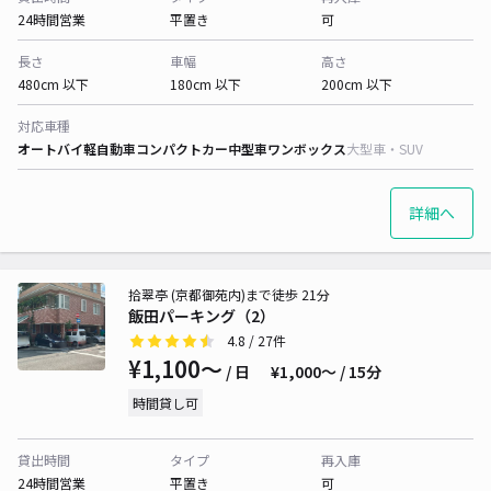
24時間営業
平置き
可
長さ
車幅
高さ
480cm 以下
180cm 以下
200cm 以下
対応車種
オートバイ
軽自動車
コンパクトカー
中型車
ワンボックス
大型車・SUV
詳細へ
拾翠亭 (京都御苑内)まで徒歩 21分
飯田パーキング（2）
4.8
/ 27件
¥1,100〜
/ 日
¥1,000〜 / 15分
時間貸し可
貸出時間
タイプ
再入庫
24時間営業
平置き
可