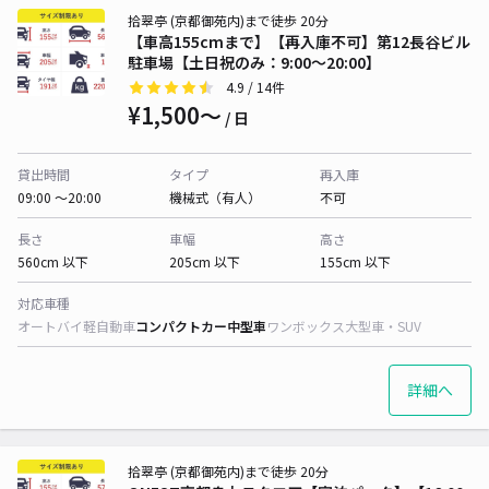
拾翠亭 (京都御苑内)まで徒歩 20分
【車高155cmまで】【再入庫不可】第12長谷ビル
駐車場【土日祝のみ：9:00～20:00】
4.9
/ 14件
¥1,500〜
/ 日
貸出時間
タイプ
再入庫
09:00 〜20:00
機械式（有人）
不可
長さ
車幅
高さ
560cm 以下
205cm 以下
155cm 以下
対応車種
オートバイ
軽自動車
コンパクトカー
中型車
ワンボックス
大型車・SUV
詳細へ
拾翠亭 (京都御苑内)まで徒歩 20分