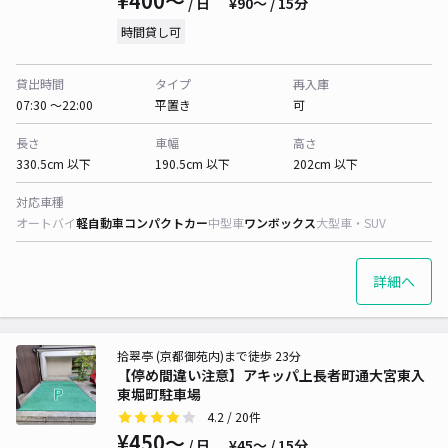
¥400〜
/ 日
¥90〜 / 15分
時間貸し可
貸出時間
タイプ
再入庫
07:30 〜22:00
平置き
可
長さ
車幅
高さ
330.5cm 以下
190.5cm 以下
202cm 以下
対応車種
オートバイ
軽自動車
コンパクトカー
中型車
ワンボックス
大型車・SUV
詳細へ
拾翠亭 (京都御苑内)まで徒歩 23分
【停め間違い注意】アキッパ上長者町通大宮東入
東堀町駐車場
4.2
/ 20件
¥450〜
/ 日
¥45〜 / 15分