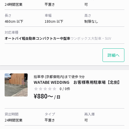
24時間営業
平置き
可
長さ
車幅
高さ
460cm 以下
180cm 以下
制限なし
対応車種
オートバイ
軽自動車
コンパクトカー
中型車
ワンボックス
大型車・SUV
詳細へ
拾翠亭 (京都御苑内)まで徒歩 9分
WATABE WEDDING お客様専用駐車場【北側】
0
/ 0件
¥880〜
/ 日
貸出時間
タイプ
再入庫
24時間営業
平置き
可