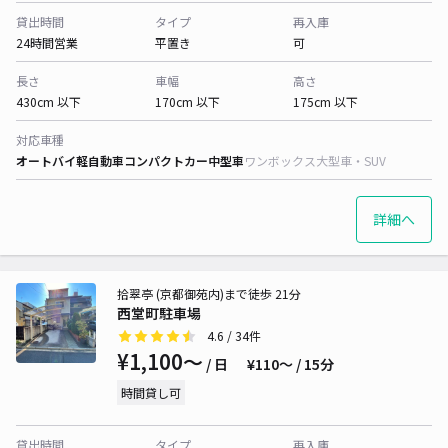
貸出時間
タイプ
再入庫
24時間営業
平置き
可
長さ
車幅
高さ
430cm 以下
170cm 以下
175cm 以下
対応車種
オートバイ
軽自動車
コンパクトカー
中型車
ワンボックス
大型車・SUV
詳細へ
拾翠亭 (京都御苑内)まで徒歩 21分
西堂町駐車場
4.6
/ 34件
¥1,100〜
/ 日
¥110〜 / 15分
時間貸し可
貸出時間
タイプ
再入庫