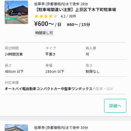
拾翠亭 (京都御苑内)まで徒歩 28分
【駐車場間違い注意】上京区下木下町駐車場
4.2
/ 38件
¥600〜
/ 日
¥60〜 / 15分
時間貸し可
貸出時間
タイプ
再入庫
24時間営業
平置き
可
長さ
車幅
高さ
480cm 以下
180cm 以下
制限なし
対応車種
オートバイ
軽自動車
コンパクトカー
中型車
ワンボックス
大型車・SUV
詳細へ
拾翠亭 (京都御苑内)まで徒歩 30分