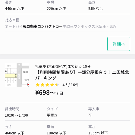
長さ
車幅
高さ
440cm 以下
220cm 以下
制限なし
対応車種
オートバイ
軽自動車
コンパクトカー
中型車
ワンボックス
大型車・SUV
詳細へ
拾翠亭 (京都御苑内)まで徒歩 19分
【利用時間制限あり】一部分屋根有り！ 二条城北
パーキング
4.6
/ 16件
¥698〜
/ 日
貸出時間
タイプ
再入庫
10:30 〜17:00
平置き
可
長さ
車幅
高さ
460cm 以下
180cm 以下
185cm 以下