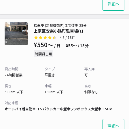
詳細へ
拾翠亭 (京都御苑内)まで徒歩 28分
上京区安楽小路町駐車場(1)
4.8
/ 18件
¥550〜
/ 日
¥55〜 / 15分
時間貸し可
貸出時間
タイプ
再入庫
24時間営業
平置き
可
長さ
車幅
高さ
500cm 以下
190cm 以下
制限なし
対応車種
オートバイ
軽自動車
コンパクトカー
中型車
ワンボックス
大型車・SUV
詳細へ