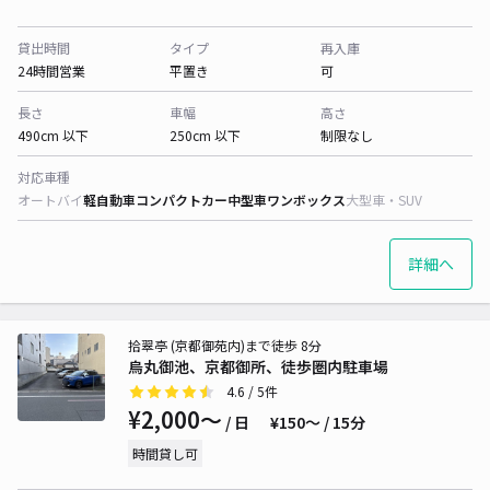
貸出時間
タイプ
再入庫
24時間営業
平置き
可
長さ
車幅
高さ
490cm 以下
250cm 以下
制限なし
対応車種
オートバイ
軽自動車
コンパクトカー
中型車
ワンボックス
大型車・SUV
詳細へ
拾翠亭 (京都御苑内)まで徒歩 8分
烏丸御池、京都御所、徒歩圏内駐車場
4.6
/ 5件
¥2,000〜
/ 日
¥150〜 / 15分
時間貸し可