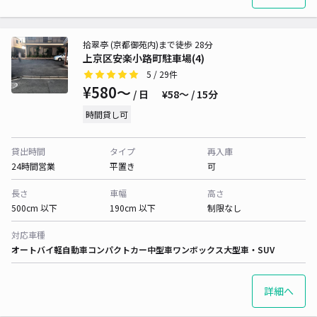
拾翠亭 (京都御苑内)まで徒歩 28分
上京区安楽小路町駐車場(4)
5
/ 29件
¥580〜
/ 日
¥58〜 / 15分
時間貸し可
貸出時間
タイプ
再入庫
24時間営業
平置き
可
長さ
車幅
高さ
500cm 以下
190cm 以下
制限なし
対応車種
オートバイ
軽自動車
コンパクトカー
中型車
ワンボックス
大型車・SUV
詳細へ