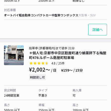
500cm 以下
250cm 以下
制限なし
対応車種
オートバイ
軽自動車
コンパクトカー
中型車
ワンボックス
大型車・SUV
詳細へ
拾翠亭 (京都御苑内)まで徒歩 21分
＊個人宅:京都市中京区麩屋町通り蛸薬師下る梅屋
町476:ルポール麸屋町駐車場
4.8
/ 25件
¥2,002〜
/ 日
¥159〜 / 15分
時間貸し可
貸出時間
タイプ
再入庫
24時間営業
平置き
可
長さ
車幅
高さ
500cm 以下
250cm 以下
200cm 以下