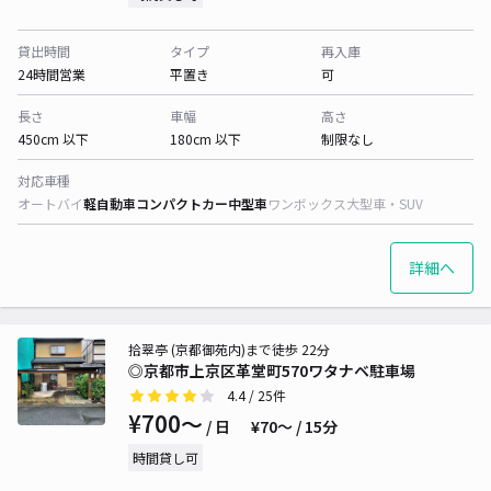
貸出時間
タイプ
再入庫
24時間営業
平置き
可
長さ
車幅
高さ
450cm 以下
180cm 以下
制限なし
対応車種
オートバイ
軽自動車
コンパクトカー
中型車
ワンボックス
大型車・SUV
詳細へ
拾翠亭 (京都御苑内)まで徒歩 22分
◎京都市上京区革堂町570ワタナベ駐車場
4.4
/ 25件
¥700〜
/ 日
¥70〜 / 15分
時間貸し可