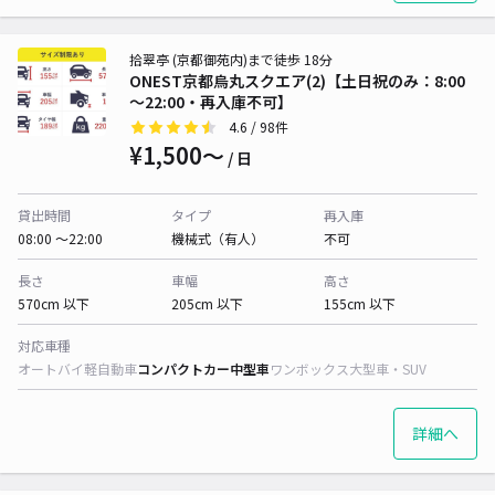
拾翠亭 (京都御苑内)まで徒歩 18分
ONEST京都烏丸スクエア(2)【土日祝のみ：8:00
～22:00・再入庫不可】
4.6
/ 98件
¥1,500〜
/ 日
貸出時間
タイプ
再入庫
08:00 〜22:00
機械式（有人）
不可
長さ
車幅
高さ
570cm 以下
205cm 以下
155cm 以下
対応車種
オートバイ
軽自動車
コンパクトカー
中型車
ワンボックス
大型車・SUV
詳細へ