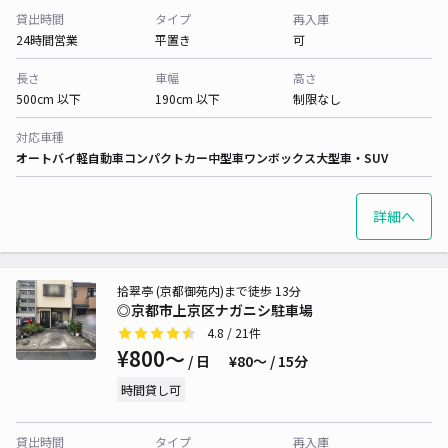
貸出時間
タイプ
再入庫
24時間営業
平置き
可
長さ
車幅
高さ
500cm 以下
190cm 以下
制限なし
対応車種
オートバイ
軽自動車
コンパクトカー
中型車
ワンボックス
大型車・SUV
詳細へ
拾翠亭 (京都御苑内)まで徒歩 13分
◎京都市上京区ナガニシ駐車場
4.8
/ 21件
¥800〜
/ 日
¥80〜 / 15分
時間貸し可
貸出時間
タイプ
再入庫