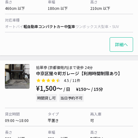
長さ
車幅
高さ
460cm 以下
180cm 以下
210cm 以下
対応車種
オートバイ
軽自動車
コンパクトカー
中型車
ワンボックス
大型車・SUV
詳細へ
拾翠亭 (京都御苑内)まで徒歩 24分
中京区猩々町ガレージ【利用時間制限あり】
4.5
/ 11件
¥1,500〜
/ 日
¥150〜 / 15分
時間貸し可
当日予約不可
貸出時間
タイプ
再入庫
09:00 〜18:00
平置き
可
長さ
車幅
高さ