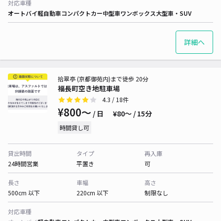
対応車種
オートバイ
軽自動車
コンパクトカー
中型車
ワンボックス
大型車・SUV
詳細へ
拾翠亭 (京都御苑内)まで徒歩 20分
福長町空き地駐車場
4.3
/ 18件
¥800〜
/ 日
¥80〜 / 15分
時間貸し可
貸出時間
タイプ
再入庫
24時間営業
平置き
可
長さ
車幅
高さ
500cm 以下
220cm 以下
制限なし
対応車種