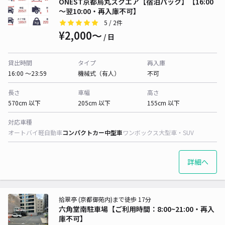
ONEST京都烏丸スクエア【宿泊パック】【16:00
～翌10:00・再入庫不可】
5
/ 2件
¥2,000〜
/ 日
貸出時間
タイプ
再入庫
16:00 〜23:59
機械式（有人）
不可
長さ
車幅
高さ
570cm 以下
205cm 以下
155cm 以下
対応車種
オートバイ
軽自動車
コンパクトカー
中型車
ワンボックス
大型車・SUV
詳細へ
拾翠亭 (京都御苑内)まで徒歩 17分
六角堂南駐車場【ご利用時間：8:00~21:00・再入
庫不可】