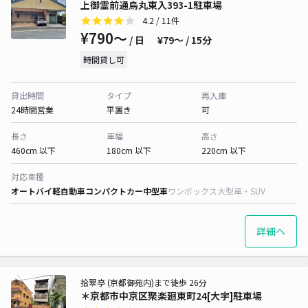
上御霊前通烏丸東入393-1駐車場
4.2
/ 11件
¥790〜
/ 日
¥79〜 / 15分
時間貸し可
貸出時間
タイプ
再入庫
24時間営業
平置き
可
長さ
車幅
高さ
460cm 以下
180cm 以下
220cm 以下
対応車種
オートバイ
軽自動車
コンパクトカー
中型車
ワンボックス
大型車・SUV
詳細へ
拾翠亭 (京都御苑内)まで徒歩 26分
＊京都市中京区聚楽廻東町24[大宇]駐車場