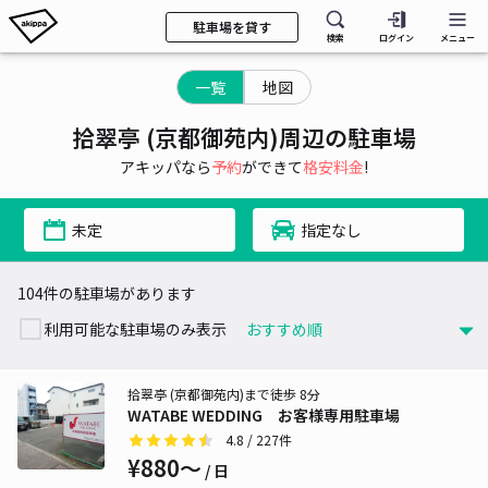
駐車場を貸す
検索
ログイン
メニュー
一覧
地図
拾翠亭 (京都御苑内)周辺の駐車場
アキッパなら
予約
ができて
格安料金
!
未定
指定なし
104件の駐車場があります
利用可能な駐車場のみ表示
拾翠亭 (京都御苑内)まで徒歩 8分
WATABE WEDDING お客様専用駐車場
4.8
/ 227件
¥880〜
/ 日