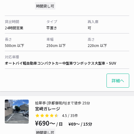
時間貸し可
貸出時間
タイプ
再入庫
24時間営業
平置き
可
長さ
車幅
高さ
500cm 以下
250cm 以下
220cm 以下
対応車種
オートバイ
軽自動車
コンパクトカー
中型車
ワンボックス
大型車・SUV
詳細へ
拾翠亭 (京都御苑内)まで徒歩 25分
宮﨑ガレージ
4.5
/ 35件
¥690〜
/ 日
¥69〜 / 15分
時間貸し可