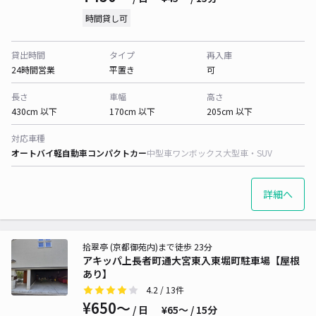
時間貸し可
貸出時間
タイプ
再入庫
24時間営業
平置き
可
長さ
車幅
高さ
430cm 以下
170cm 以下
205cm 以下
対応車種
オートバイ
軽自動車
コンパクトカー
中型車
ワンボックス
大型車・SUV
詳細へ
拾翠亭 (京都御苑内)まで徒歩 23分
アキッパ上長者町通大宮東入東堀町駐車場【屋根
あり】
4.2
/ 13件
¥650〜
/ 日
¥65〜 / 15分