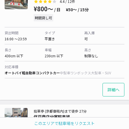
4.4
/ 12件
¥800〜
/ 日
¥50〜 / 15分
時間貸し可
貸出時間
タイプ
再入庫
16:00 〜23:59
平置き
可
長さ
車幅
高さ
430cm 以下
230cm 以下
制限なし
対応車種
オートバイ
軽自動車
コンパクトカー
中型車
ワンボックス
大型車・SUV
詳細へ
拾翠亭 (京都御苑内)まで徒歩 27分
伴戸商店分室駐車場
このエリアで駐車場をリクエスト
4.5
/ 47件