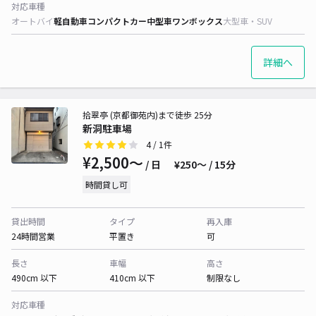
対応車種
オートバイ
軽自動車
コンパクトカー
中型車
ワンボックス
大型車・SUV
詳細へ
拾翠亭 (京都御苑内)まで徒歩 25分
新洞駐車場
4
/ 1件
¥2,500〜
/ 日
¥250〜 / 15分
時間貸し可
貸出時間
タイプ
再入庫
24時間営業
平置き
可
長さ
車幅
高さ
490cm 以下
410cm 以下
制限なし
対応車種