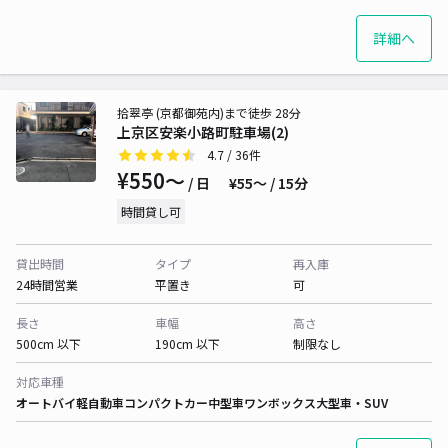
詳細へ
拾翠亭 (京都御苑内)まで徒歩 28分
上京区安楽小路町駐車場(2)
4.7
/ 36件
¥550〜
/ 日
¥55〜 / 15分
時間貸し可
貸出時間
タイプ
再入庫
24時間営業
平置き
可
長さ
車幅
高さ
500cm 以下
190cm 以下
制限なし
対応車種
オートバイ
軽自動車
コンパクトカー
中型車
ワンボックス
大型車・SUV