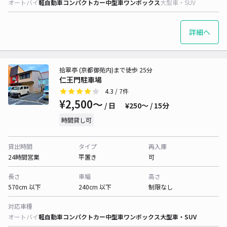
オートバイ
軽自動車
コンパクトカー
中型車
ワンボックス
大型車・SUV
詳細へ
拾翠亭 (京都御苑内)まで徒歩 25分
仁王門駐車場
4.3
/ 7件
¥2,500〜
/ 日
¥250〜 / 15分
時間貸し可
貸出時間
タイプ
再入庫
24時間営業
平置き
可
長さ
車幅
高さ
570cm 以下
240cm 以下
制限なし
対応車種
オートバイ
軽自動車
コンパクトカー
中型車
ワンボックス
大型車・SUV