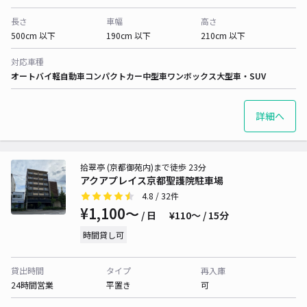
長さ
車幅
高さ
500cm 以下
190cm 以下
210cm 以下
対応車種
オートバイ
軽自動車
コンパクトカー
中型車
ワンボックス
大型車・SUV
詳細へ
拾翠亭 (京都御苑内)まで徒歩 23分
アクアプレイス京都聖護院駐車場
4.8
/ 32件
¥1,100〜
/ 日
¥110〜 / 15分
時間貸し可
貸出時間
タイプ
再入庫
24時間営業
平置き
可