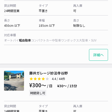
貸出時間
タイプ
再入庫
24時間営業
平置き
可
長さ
車幅
高さ
450cm 以下
185cm 以下
制限なし
対応車種
オートバイ
軽自動車
コンパクトカー
中型車
ワンボックス
大型車・SUV
詳細へ
藤井ガレージ妙法寺谷野
4.4
/ 44件
¥300〜
/ 日
¥30〜 / 15分
時間貸し可
貸出時間
タイプ
再入庫
24時間営業
平置き
可