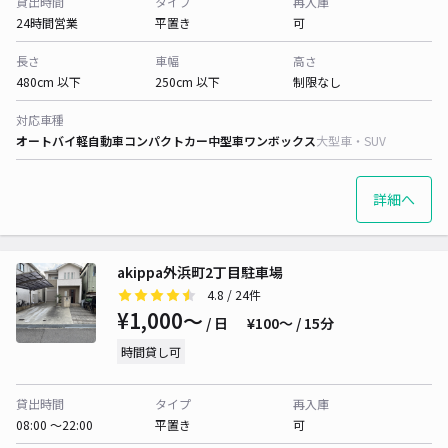
貸出時間
タイプ
再入庫
24時間営業
平置き
可
長さ
車幅
高さ
480cm 以下
250cm 以下
制限なし
対応車種
オートバイ
軽自動車
コンパクトカー
中型車
ワンボックス
大型車・SUV
詳細へ
akippa外浜町2丁目駐車場
4.8
/ 24件
¥1,000〜
/ 日
¥100〜 / 15分
時間貸し可
貸出時間
タイプ
再入庫
08:00 〜22:00
平置き
可