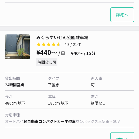
詳細へ
みくらすいせん公園駐車場
4.8
/ 21件
¥440〜
/ 日
¥40〜 / 15分
時間貸し可
貸出時間
タイプ
再入庫
24時間営業
平置き
可
長さ
車幅
高さ
480cm 以下
180cm 以下
制限なし
対応車種
オートバイ
軽自動車
コンパクトカー
中型車
ワンボックス
大型車・SUV