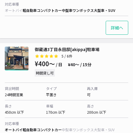
対応車種
オートバイ
軽自動車
コンパクトカー
中型車
ワンボックス
大型車・SUV
詳細へ
御蔵通3丁目永田邸[akippa]駐車場
5
/ 6件
¥400〜
/ 日
¥40〜 / 15分
時間貸し可
貸出時間
タイプ
再入庫
24時間営業
平置き
可
長さ
車幅
高さ
450cm 以下
170cm 以下
200cm 以下
対応車種
オートバイ
軽自動車
コンパクトカー
中型車
ワンボックス
大型車・SUV