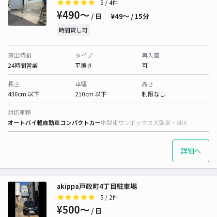
5
/ 4件
¥490〜
/ 日
¥49〜 / 15分
時間貸し可
貸出時間
タイプ
再入庫
24時間営業
平置き
可
長さ
車幅
高さ
430cm 以下
210cm 以下
制限なし
対応車種
オートバイ
軽自動車
コンパクトカー
中型車
ワンボックス
大型車・SUV
詳細へ
akippa戸政町4丁目駐車場
5
/ 2件
¥500〜
/ 日