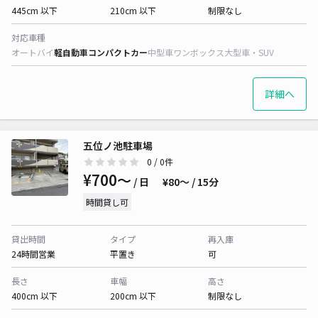
445cm 以下
210cm 以下
制限なし
対応車種
オートバイ
軽自動車
コンパクトカー
中型車
ワンボックス
大型車・SUV
詳細へ
五位ノ池駐車場
0
/ 0件
¥700〜
/ 日
¥80〜 / 15分
時間貸し可
貸出時間
タイプ
再入庫
24時間営業
平置き
可
長さ
車幅
高さ
400cm 以下
200cm 以下
制限なし