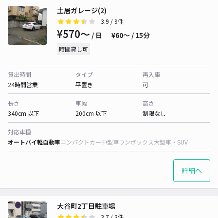
土居ガレージ(2)
3.9
/ 9件
¥570〜
/ 日
¥60〜 / 15分
時間貸し可
貸出時間
タイプ
再入庫
24時間営業
平置き
可
長さ
車幅
高さ
340cm 以下
200cm 以下
制限なし
対応車種
オートバイ
軽自動車
コンパクトカー
中型車
ワンボックス
大型車・SUV
詳細へ
大谷町2丁目駐車場
3.7
/ 3件