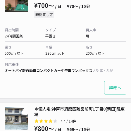
¥700〜
/ 日
¥70〜 / 15分
時間貸し可
貸出時間
タイプ
再入庫
24時間営業
平置き
可
長さ
車幅
高さ
500cm 以下
230cm 以下
200cm 以下
対応車種
オートバイ
軽自動車
コンパクトカー
中型車
ワンボックス
大型車・SUV
詳細へ
＊個人宅:神戸市須磨区離宮前町1丁目8[新田]駐車
場
4.4
/ 14件
¥800〜
/ 日
¥69〜 / 15分