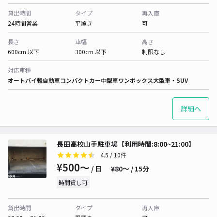
貸出時間
タイプ
再入庫
24時間営業
平置き
可
長さ
車幅
高さ
600cm 以下
300cm 以下
制限なし
対応車種
オートバイ
軽自動車
コンパクトカー
中型車
ワンボックス
大型車・SUV
詳細へ
長田高校山手駐車場【利用時間:8:00~21:00】
4.5
/ 10件
¥500〜
/ 日
¥80〜 / 15分
時間貸し可
貸出時間
タイプ
再入庫