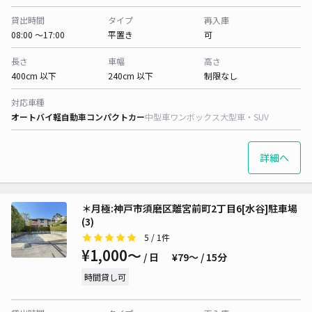
貸出時間
タイプ
再入庫
08:00 〜17:00
平置き
可
長さ
車幅
高さ
400cm 以下
240cm 以下
制限なし
対応車種
オートバイ
軽自動車
コンパクトカー
中型車
ワンボックス
大型車・SUV
詳細へ
＊月極:神戸市須磨区離宮前町2丁目6[水谷]駐車場
(3)
5
/ 1件
¥1,000〜
/ 日
¥79〜 / 15分
時間貸し可