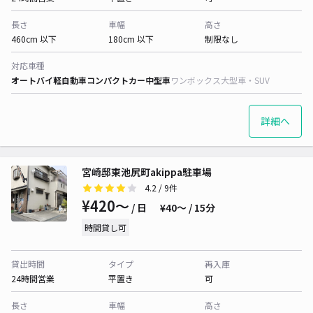
長さ
車幅
高さ
460cm 以下
180cm 以下
制限なし
対応車種
オートバイ
軽自動車
コンパクトカー
中型車
ワンボックス
大型車・SUV
詳細へ
宮崎邸東池尻町akippa駐車場
4.2
/ 9件
¥420〜
/ 日
¥40〜 / 15分
時間貸し可
貸出時間
タイプ
再入庫
24時間営業
平置き
可
長さ
車幅
高さ