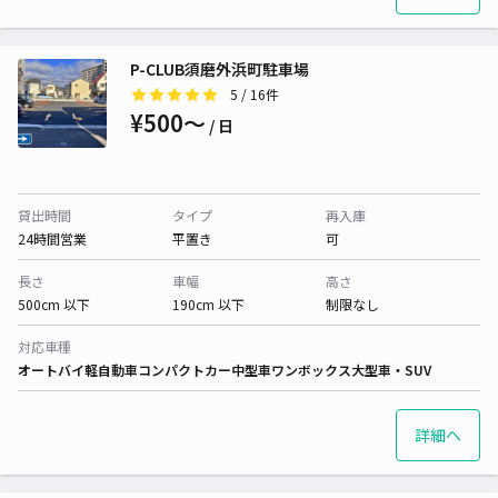
P-CLUB須磨外浜町駐車場
5
/ 16件
¥500〜
/ 日
貸出時間
タイプ
再入庫
24時間営業
平置き
可
長さ
車幅
高さ
500cm 以下
190cm 以下
制限なし
対応車種
オートバイ
軽自動車
コンパクトカー
中型車
ワンボックス
大型車・SUV
詳細へ