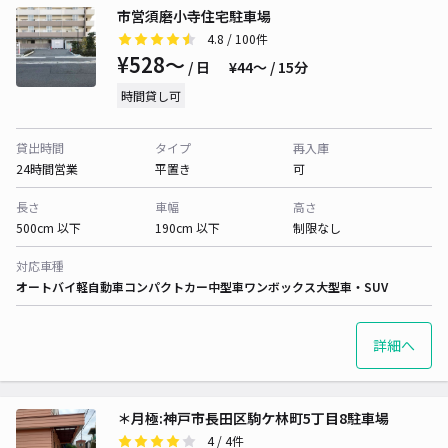
市営須磨小寺住宅駐車場
4.8
/ 100件
¥528〜
/ 日
¥44〜 / 15分
時間貸し可
貸出時間
タイプ
再入庫
24時間営業
平置き
可
長さ
車幅
高さ
500cm 以下
190cm 以下
制限なし
対応車種
オートバイ
軽自動車
コンパクトカー
中型車
ワンボックス
大型車・SUV
詳細へ
＊月極:神戸市長田区駒ケ林町5丁目8駐車場
4
/ 4件