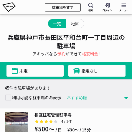
駐車場を貸す
検索
ログイン
メニュー
一覧
地図
兵庫県神戸市長田区平和台町一丁目周辺の
駐車場
アキッパなら
予約
ができて
格安料金
!
未定
指定なし
45件の駐車場があります
利用可能な駐車場のみ表示
相互住宅管理駐車場
4
/ 1件
¥500〜
/ 日
¥30〜 / 15分