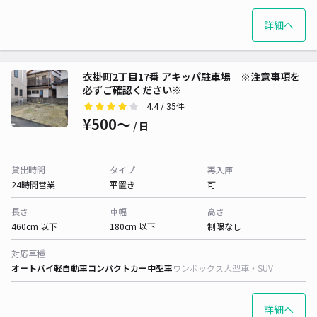
詳細へ
衣掛町2丁目17番 アキッパ駐車場 ※注意事項を
必ずご確認ください※
4.4
/ 35件
¥500〜
/ 日
貸出時間
タイプ
再入庫
24時間営業
平置き
可
長さ
車幅
高さ
460cm 以下
180cm 以下
制限なし
対応車種
オートバイ
軽自動車
コンパクトカー
中型車
ワンボックス
大型車・SUV
詳細へ