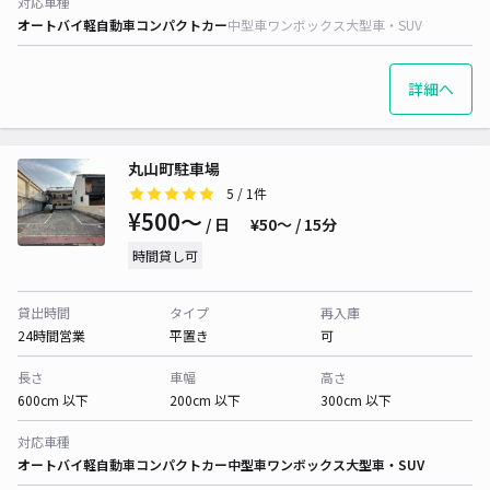
対応車種
オートバイ
軽自動車
コンパクトカー
中型車
ワンボックス
大型車・SUV
詳細へ
丸山町駐車場
5
/ 1件
¥500〜
/ 日
¥50〜 / 15分
時間貸し可
貸出時間
タイプ
再入庫
24時間営業
平置き
可
長さ
車幅
高さ
600cm 以下
200cm 以下
300cm 以下
対応車種
オートバイ
軽自動車
コンパクトカー
中型車
ワンボックス
大型車・SUV