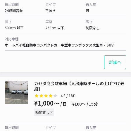
貸出時間
タイプ
再入庫
24時間営業
平置き
可
長さ
車幅
高さ
500cm 以下
250cm 以下
制限なし
対応車種
オートバイ
軽自動車
コンパクトカー
中型車
ワンボックス
大型車・SUV
詳細へ
カセダ商会駐車場【入出庫時ポールの上げ下げ必
須】
4.3
/ 18件
¥1,000〜
/ 日
¥100〜 / 15分
時間貸し可
貸出時間
タイプ
再入庫