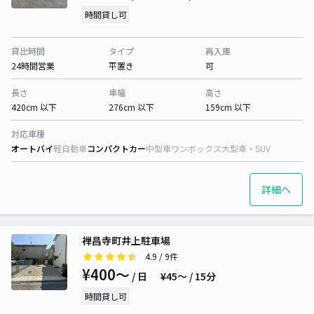
時間貸し可
貸出時間
タイプ
再入庫
24時間営業
平置き
可
長さ
車幅
高さ
420cm 以下
276cm 以下
159cm 以下
対応車種
オートバイ
軽自動車
コンパクトカー
中型車
ワンボックス
大型車・SUV
詳細へ
禅昌寺町井上駐車場
4.9
/ 9件
¥400〜
/ 日
¥45〜 / 15分
時間貸し可