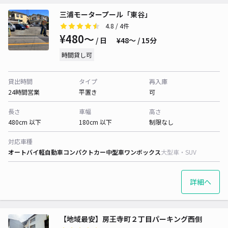
三浦モータープール「東谷」
4.8
/ 4件
¥480〜
/ 日
¥48〜 / 15分
時間貸し可
貸出時間
タイプ
再入庫
24時間営業
平置き
可
長さ
車幅
高さ
480cm 以下
180cm 以下
制限なし
対応車種
オートバイ
軽自動車
コンパクトカー
中型車
ワンボックス
大型車・SUV
詳細へ
【地域最安】房王寺町２丁目パーキング西側