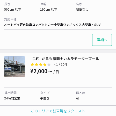
長さ
車幅
高さ
500cm 以下
190cm 以下
制限なし
対応車種
オートバイ
軽自動車
コンパクトカー
中型車
ワンボックス
大型車・SUV
詳細へ
【1F】かるも駅前ナカムラモータープール
4.1
/ 10件
¥2,000〜
/ 日
貸出時間
タイプ
再入庫
24時間営業
平置き
可
長さ
車幅
高さ
このエリアで駐車場をリクエスト
500cm 以下
200cm 以下
200cm 以下