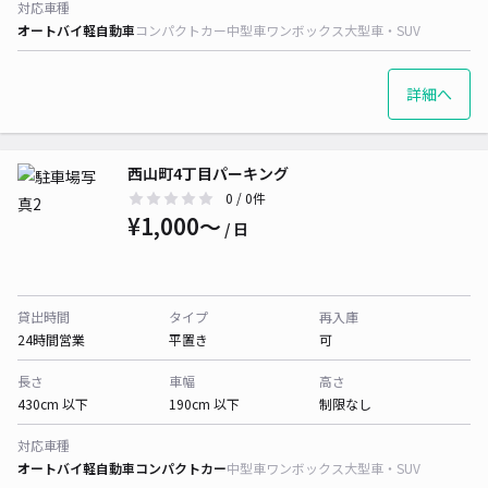
対応車種
オートバイ
軽自動車
コンパクトカー
中型車
ワンボックス
大型車・SUV
詳細へ
西山町4丁目パーキング
0
/ 0件
¥1,000〜
/ 日
貸出時間
タイプ
再入庫
24時間営業
平置き
可
長さ
車幅
高さ
430cm 以下
190cm 以下
制限なし
対応車種
オートバイ
軽自動車
コンパクトカー
中型車
ワンボックス
大型車・SUV