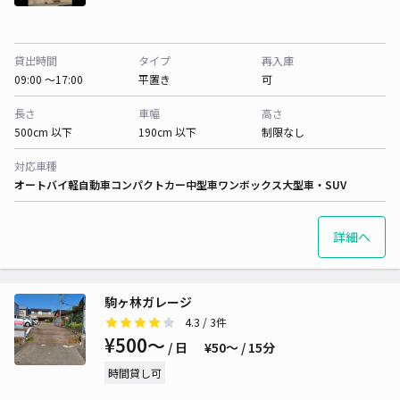
貸出時間
タイプ
再入庫
09:00 〜17:00
平置き
可
長さ
車幅
高さ
500cm 以下
190cm 以下
制限なし
対応車種
オートバイ
軽自動車
コンパクトカー
中型車
ワンボックス
大型車・SUV
詳細へ
駒ヶ林ガレージ
4.3
/ 3件
¥500〜
/ 日
¥50〜 / 15分
時間貸し可