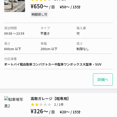
¥650〜
/ 日
¥50〜 / 15分
時間貸し可
貸出時間
タイプ
再入庫
09:00 〜23:59
平置き
可
長さ
車幅
高さ
600cm 以下
200cm 以下
制限なし
対応車種
オートバイ
軽自動車
コンパクトカー
中型車
ワンボックス
大型車・SUV
詳細へ
高取ガレージ【軽専用】
2
/ 1件
¥326〜
/ 日
¥20〜 / 15分