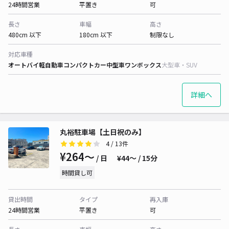
24時間営業
平置き
可
長さ
車幅
高さ
480cm 以下
180cm 以下
制限なし
対応車種
オートバイ
軽自動車
コンパクトカー
中型車
ワンボックス
大型車・SUV
詳細へ
丸裕駐車場【土日祝のみ】
4
/ 13件
¥264〜
/ 日
¥44〜 / 15分
時間貸し可
貸出時間
タイプ
再入庫
24時間営業
平置き
可