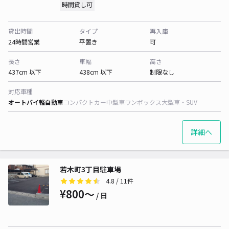
時間貸し可
貸出時間
タイプ
再入庫
24時間営業
平置き
可
長さ
車幅
高さ
437cm 以下
438cm 以下
制限なし
対応車種
オートバイ
軽自動車
コンパクトカー
中型車
ワンボックス
大型車・SUV
詳細へ
若木町3丁目駐車場
4.8
/ 11件
¥800〜
/ 日