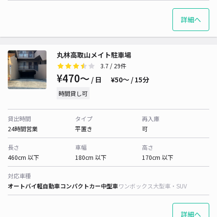
詳細へ
丸林高取山メイト駐車場
3.7
/ 29件
¥470〜
/ 日
¥50〜 / 15分
時間貸し可
貸出時間
タイプ
再入庫
24時間営業
平置き
可
長さ
車幅
高さ
460cm 以下
180cm 以下
170cm 以下
対応車種
オートバイ
軽自動車
コンパクトカー
中型車
ワンボックス
大型車・SUV
詳細へ