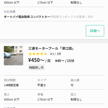
430cm 以下
170cm 以下
制限なし
対応車種
オートバイ
軽自動車
コンパクトカー
中型車
ワンボックス
大型車・SUV
詳細へ
三浦モータープール「津江田」
4.5
/ 2件
¥450〜
/ 日
¥45〜 / 15分
時間貸し可
貸出時間
タイプ
再入庫
24時間営業
平置き
可
長さ
車幅
高さ
420cm 以下
170cm 以下
制限なし