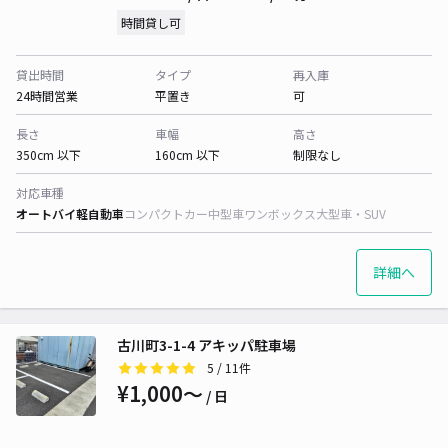
時間貸し可
貸出時間
タイプ
再入庫
24時間営業
平置き
可
長さ
車幅
高さ
350cm 以下
160cm 以下
制限なし
対応車種
オートバイ
軽自動車
コンパクトカー
中型車
ワンボックス
大型車・SUV
詳細へ
古川町3-1-4 アキッパ駐車場
5
/ 11件
¥1,000〜
/ 日