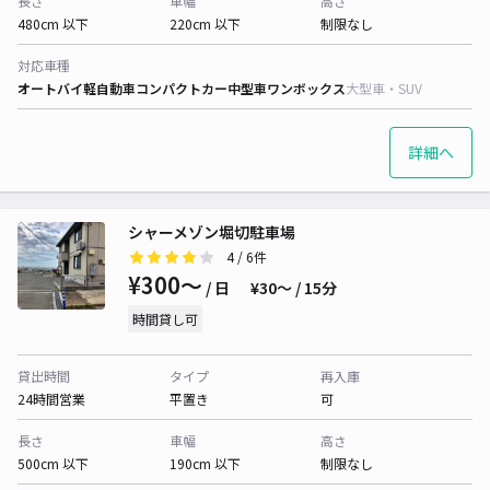
長さ
車幅
高さ
480cm 以下
220cm 以下
制限なし
対応車種
オートバイ
軽自動車
コンパクトカー
中型車
ワンボックス
大型車・SUV
詳細へ
シャーメゾン堀切駐車場
4
/ 6件
¥300〜
/ 日
¥30〜 / 15分
時間貸し可
貸出時間
タイプ
再入庫
24時間営業
平置き
可
長さ
車幅
高さ
500cm 以下
190cm 以下
制限なし