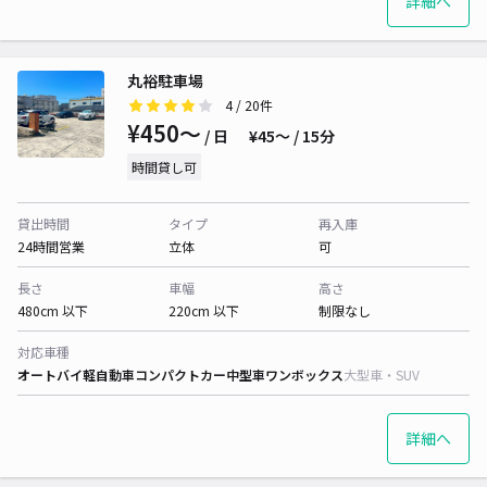
詳細へ
丸裕駐車場
4
/ 20件
¥450〜
/ 日
¥45〜 / 15分
時間貸し可
貸出時間
タイプ
再入庫
24時間営業
立体
可
長さ
車幅
高さ
480cm 以下
220cm 以下
制限なし
対応車種
オートバイ
軽自動車
コンパクトカー
中型車
ワンボックス
大型車・SUV
詳細へ