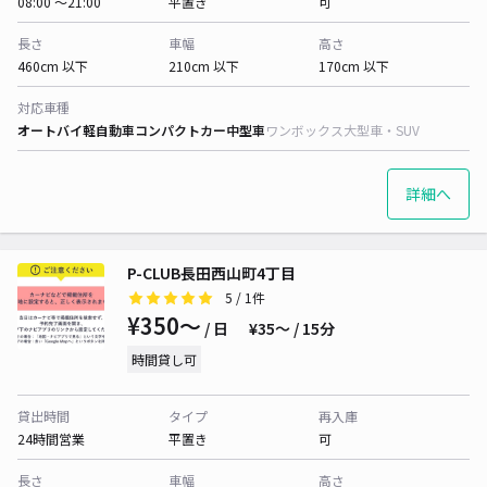
08:00 〜21:00
平置き
可
長さ
車幅
高さ
460cm 以下
210cm 以下
170cm 以下
対応車種
オートバイ
軽自動車
コンパクトカー
中型車
ワンボックス
大型車・SUV
詳細へ
P-CLUB長田西山町4丁目
5
/ 1件
¥350〜
/ 日
¥35〜 / 15分
時間貸し可
貸出時間
タイプ
再入庫
24時間営業
平置き
可
長さ
車幅
高さ