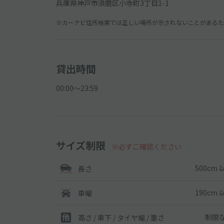
兵庫県神戸市須磨区小寺町3丁目1-1
※カーナビ住所検索では正しい場所が示されないことがあるため
貸出時間
00:00〜23:59
サイズ制限
※必ずご確認ください
500cm 
長さ
190cm 
車幅
制限
高さ / 車下 / タイヤ幅 /
重さ