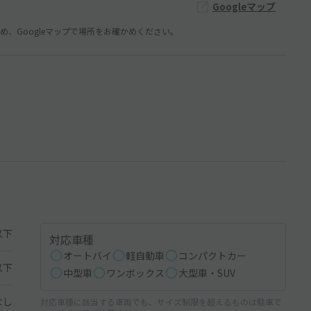
Googleマップ
、Googleマップで場所をお確かめください。
以下
対応車種
オートバイ
軽自動車
コンパクトカー
以下
中型車
ワンボックス
大型車・SUV
なし
対応車種に該当する車両でも、サイズ制限を超えるものは駐車で