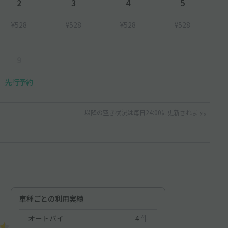
2
3
4
5
¥528
¥528
¥528
¥528
9
先行予約
以降の空き状況は毎日24:00に更新されます。
車種ごとの利用実績
オートバイ
4
件