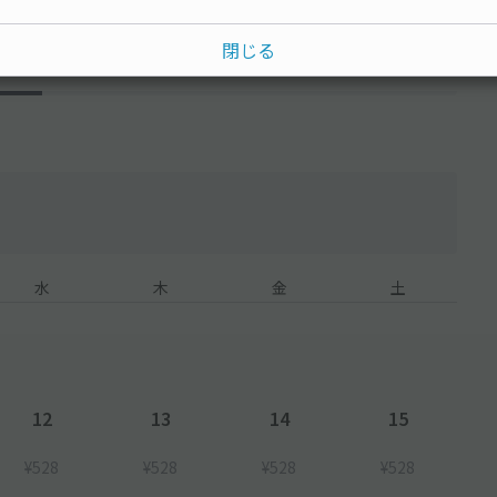
閉じる
15分単位
水
木
金
土
12
13
14
15
¥528
¥528
¥528
¥528