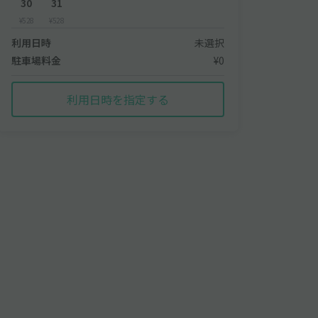
30
31
¥528
¥528
利用日時
未選択
駐車場料金
¥0
利用日時を指定する