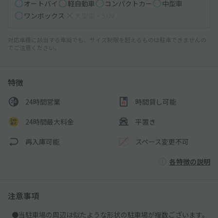
オートバイ
軽自動車
コンパクトカー
中型車
ワンボックス
大型車・SUV
対応車種に該当する車両でも、サイズ制限を超えるものは駐車できませんの
でご注意ください。
特徴
24時間営業
時間貸し可能
24時間最大料金
平置き
再入庫可能
スペース変更不可
各特徴の説明
注意事項
●当駐車場の周辺は似たような形状の駐車場が複数ございます。