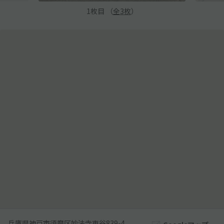
1
枚目 （
全
3
枚
）
兵庫県神戸市須磨区妙法寺東谷839-4