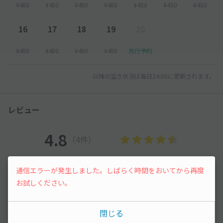
¥480
¥480
¥480
¥480
¥480
¥480
¥480
16
17
18
19
20
¥480
¥480
¥480
¥480
先行予約
以降の空き状況は毎日24:00に更新されます。
レビュー
4.8
（4件）
満足度
4.8
立地
5
通信エラーが発生しました。しばらく時間をおいてから再度
停めやすさ
4.3
駐車料金
5
お試しください。
車種ごとの利用実績
閉じる
オートバイ
0
件