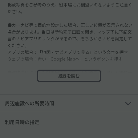
掲載写真をご参考のうえ、駐車場にお間違いのないようご注意く
ださい。
●カーナビ等で目的地設定した場合、正しい位置が表示されない
場合があります。当日は予約完了画面を開き、マップ下に下記文
言のナビアプリのリンクがあるので、そちらからナビを設定して
ください。
アプリの場合：「地図・ナビアプリで見る」という文字を押す
ウェブの場合：赤い「Google Mapへ」というボタンを押す
●道路沿いに面した駐車場ですので、入出庫の際は通行人等に十
続きを読む
分お気をつけてください。
●他の空スペースは別契約者様のスペースとなりますので、必ず
予約したスペースに駐車してください。
周辺施設への所要時間
●隣地が住宅・マンションのため、「アイドリング・騒音や振
動」にご配慮くださいませ。
利用日時の指定
●駐車場周辺には学校がございます。登校・下校時の学生にご注