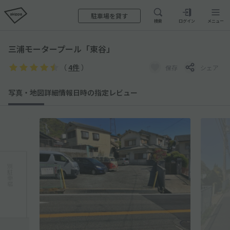
駐車場を貸す
検索
ログイン
メニュー
三浦モータープール「東谷」
（
4件
）
保存
シェア
写真・地図
詳細情報
日時の指定
レビュー