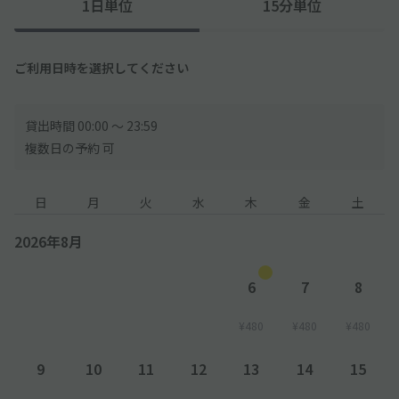
1日単位
15分単位
意ください。
●予約された方ご本人・記入した車種、ナンバーでお越しくださ
い。
ご利用日時を選択してください
貸出時間 00:00 〜 23:59
複数日の予約 可
日
月
火
水
木
金
土
2026年8月
6
7
8
¥480
¥480
¥480
9
10
11
12
13
14
15