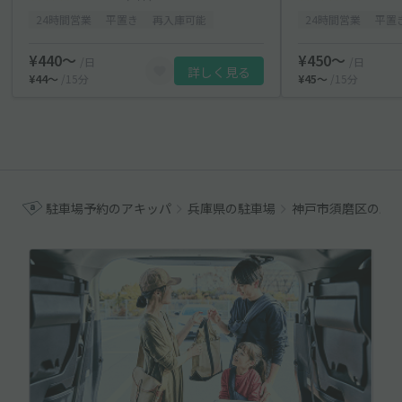
24時間営業
平置き
再入庫可能
24時間営業
平置
¥440〜
¥450〜
/日
/日
詳しく見る
¥44〜
/15分
¥45〜
/15分
駐車場予約のアキッパ
兵庫県の駐車場
神戸市須磨区の駐