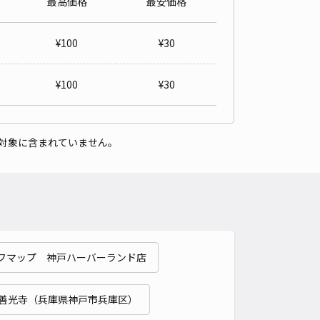
最高価格
最安価格
¥
100
¥
30
ツフローラ駐車場
4.7
/ 77件
,000〜
¥
100
¥
30
/ 日
¥100〜 / 15分
貸し可
対象に含まれていません。
時間
24時間営業
タイプ
平置き
再入庫
可
460cm 以下
車幅
200cm 以下
高さ
制限なし
車種
オートバイ
軽自動車
コンパクトカー
中型車
ワンボックス
大型車・SUV
詳細へ
フマップ 神戸ハーバーランド店
通3丁目駐車場
善光寺（兵庫県神戸市兵庫区）
4.5
/ 15件