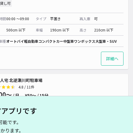
貸し可
時間
00:00 〜09:00
タイプ
平置き
再入庫
可
500cm 以下
車幅
190cm 以下
高さ
210cm 以下
車種
オートバイ
軽自動車
コンパクトカー
中型車
ワンボックス
大型車・SUV
詳細へ
人宅 北逆瀬川町駐車場
4.8
/ 11件
00〜
/ 日
¥50〜 / 15分
貸し可
当日予約不可
アアプリです
時間
06:00 〜22:30
タイプ
平置き
再入庫
可
可能です。
かります。
500cm 以下
車幅
190cm 以下
高さ
制限なし