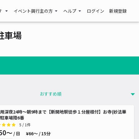
す
イベント興行主の方
ヘルプ
ログイン
新規登録
駐車場
用深夜24時〜朝9時まで【新開地駅徒歩１分屋根付】お寺(妙法華
駐車場陸6番
5
/ 1件
50〜
/ 日
¥66〜 / 15分