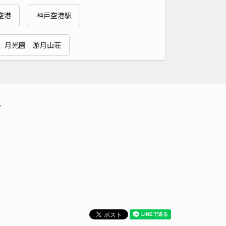
00〜
/ 日
¥50〜 / 15分
空港
神戸空港駅
貸し可
 月光園 游月山荘
時間
24時間営業
タイプ
平置き
再入庫
可
500cm 以下
車幅
220cm 以下
高さ
制限なし
車種
オートバイ
軽自動車
コンパクトカー
中型車
ワンボックス
大型車・SUV
て
詳細へ
教兵庫分教会駐車場【1】※1・2を確認し、停め間違えないようご
ください。
4.8
/ 16件
80〜
/ 日
¥51〜 / 15分
貸し可