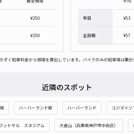
格
最安価格
平均
¥
250
平日
¥
53
ハイ
¥1
¥
250
土日祝
¥
57
時間
をのぞく駐車料金から相場を算出しています。バイクのみの駐車場は集計
貸出
長さ
対応
近隣のスポット
南
ハーバーランド駅
ハーバーランド
コジマ×ソ
水木
フットサル スタジアム
大倉山（兵庫県神戸市中央区）