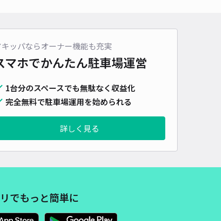
時間
24時間営業
タイプ
平置き
再入庫
可
480cm 以下
車幅
190cm 以下
高さ
190cm 以下
車種
オートバイ
軽自動車
コンパクトカー
中型車
ワンボックス
大型車・SUV
アキッパならオーナー機能も充実
スマホでかんたん
駐車場運営
詳細へ
1台分のスペースでも無駄なく収益化
完全無料で駐車場運用を始められる
通6丁目岡田邸[akippa]駐車場
4.9
/ 8件
00〜
詳しく見る
/ 日
¥45〜 / 15分
貸し可
時間
24時間営業
タイプ
平置き
再入庫
可
430cm 以下
車幅
170cm 以下
高さ
180cm 以下
リでもっと簡単に
車種
オートバイ
軽自動車
コンパクトカー
中型車
ワンボックス
大型車・SUV