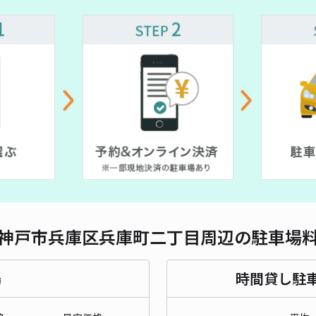
対応
お昼
車場
¥7
時間
貸出
神戸市兵庫区兵庫町二丁目周辺の駐車場
長さ
対応
場
時間貸し駐