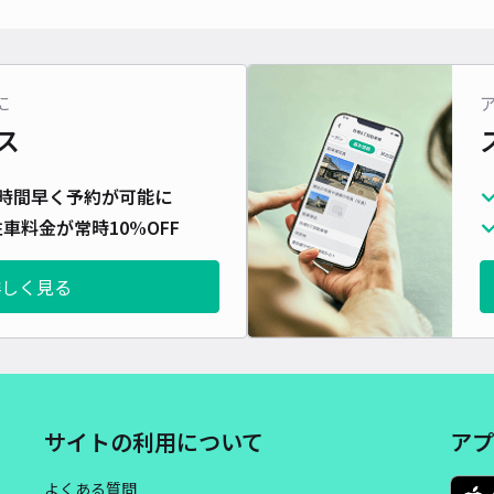
貸出
長さ
対応
に
ス
時間早く予約が可能に
車料金が常時10%OFF
下沢
¥5
詳しく見る
時間
貸出
長さ
サイトの利用について
アプ
対応
よくある質問