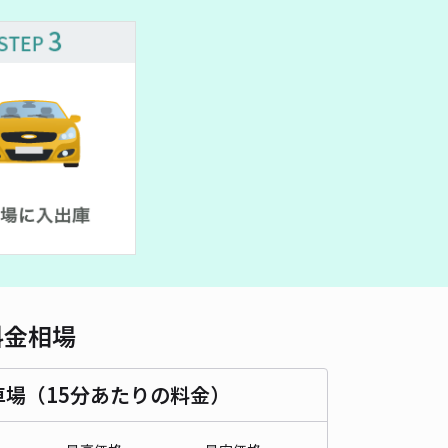
車種
オートバイ
軽自動車
コンパクトカー
中型車
ワンボックス
大型車・SUV
詳細へ
用9〜17時まで【新開地駅徒歩一分屋根付】お寺（妙法華院）の駐
 陸（6）番
5
/ 1件
00〜
/ 日
¥70〜 / 15分
貸し可
時間
09:00 〜17:00
タイプ
平置き
再入庫
可
料金相場
500cm 以下
車幅
190cm 以下
高さ
210cm 以下
車種
オートバイ
軽自動車
コンパクトカー
中型車
ワンボックス
大型車・SUV
車場（15分あたりの料金）
詳細へ