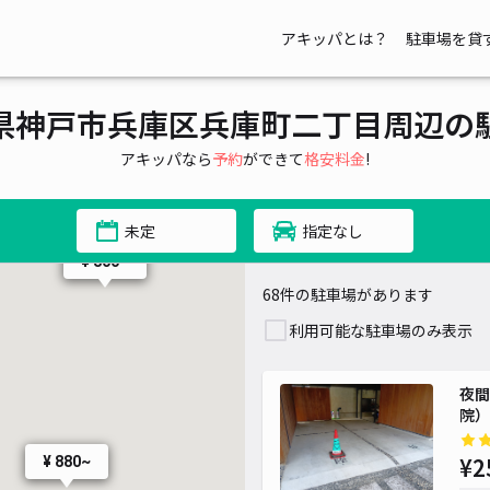
アキッパとは？
駐車場を貸
県神戸市兵庫区兵庫町二丁目周辺の
アキッパなら
予約
ができて
格安料金
!
00~
未定
指定なし
¥ 800~
68件の駐車場があります
利用可能な駐車場のみ表示
夜間
院）
¥2
¥ 880~