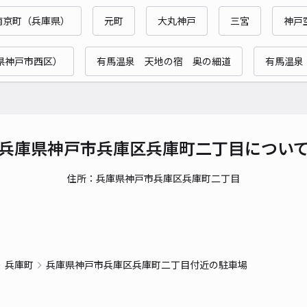
¥5
南京町（兵庫県）
元町
大丸神戸
三宮
神戸
時間
県神戸市西区）
有馬温泉 天地の宿 奥の細道
有馬温泉
貸出
長さ
対応
兵庫県神戸市兵庫区兵庫町二丁目につい
住所：兵庫県神戸市兵庫区兵庫町二丁目
天理
注意
¥8
兵庫町
兵庫県神戸市兵庫区兵庫町二丁目付近の駐車場
時間