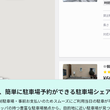
時間
貸出
長さ
対応
※個
¥6
00~
0~
時間
、簡単に駐車場予約ができる駐車場シェ
貸出
制駐車場・事前お支払いのためスムーズにご利用当日の駐車が
キッパの持つ豊富な駐車場拠点から、目的地に近い駐車場が見つ
長さ