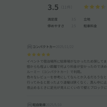
3.5
（11件）
満足度
3.5
立地
停めやすさ
2.5
駐車料金
コンパクトカー
2025/11/22
イベントで宿泊場所に駐車場がなかったため探してま
宿からも程よい距離で何より料金が安かったので決め
ルーミー（コンパクトカー）で利用。
色々なレビューを参考にしてなんとか入るだろうなと
行ってみると思ったより道幅は狭くなく、真ん中に止
夜止めるときに足元が見えにくいので壁とブロックに
軽自動車
2025/5/10