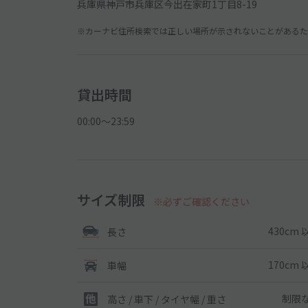
兵庫県神戸市兵庫区今出在家町1丁目8-19
※カーナビ住所検索では正しい場所が示されないことがあるため
貸出時間
00:00〜23:59
サイズ制限
※必ずご確認ください
430cm 
長さ
170cm 
車幅
制限
高さ / 車下 / タイヤ幅 /
重さ