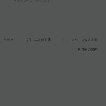
きませんのでご注意ください。
平置き
再入庫可能
スペース変更不可
各特徴の説明