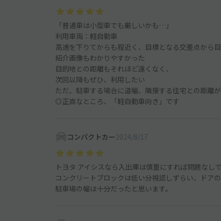
「普通車は小型車でも厳しいかも…」
利用車両：軽自動車
高速を下りてからも程近く、目標となる交差点から目
紹介画像もわかりやすかった
目的地との距離もそれほど遠くなく、
次回以降もぜひ、利用したい
ただ、駐車する場合に道幅、隣接する住宅との距離が
◎正直なところ、「軽自動車向き」です
コンパクトカー
2024/8/17
トヨタ アイシスなら入出庫は慎重にすれば問題なし
コンクリートブロックは低い分視認しずらい、ドアの
駐車場の幅は十分だったと思います。