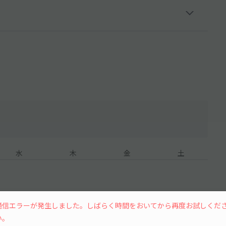
水
木
金
土
通信エラーが発生しました。しばらく時間をおいてから再度お試しくだ
7
8
い。