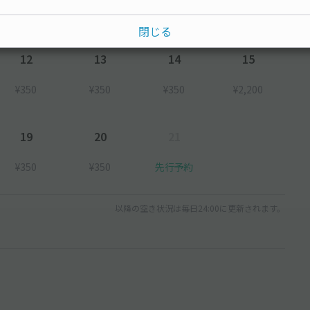
¥350
¥350
閉じる
12
13
14
15
¥350
¥350
¥350
¥2,200
19
20
21
¥350
¥350
先行予約
以降の空き状況は毎日24:00に更新されます。