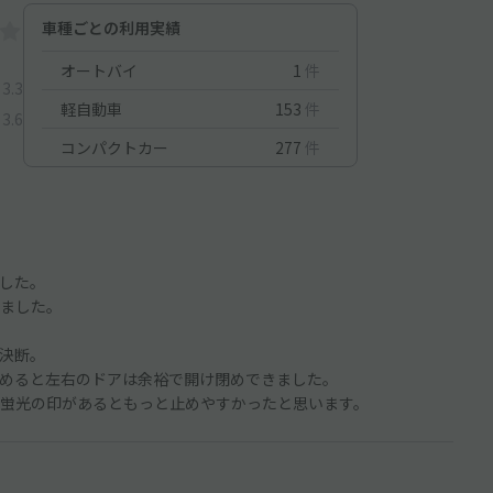
車種ごとの利用実績
オートバイ
1
件
3.3
軽自動車
153
件
3.6
コンパクトカー
277
件
した。
ました。
決断。
めると左右のドアは余裕で開け閉めできました。
蛍光の印があるともっと止めやすかったと思います。