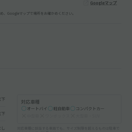
Googleマップ
、Googleマップで場所をお確かめください。
以下
対応車種
オートバイ
軽自動車
コンパクトカー
以下
中型車
ワンボックス
大型車・SUV
なし
対応車種に該当する車両でも、サイズ制限を超えるものは駐車で