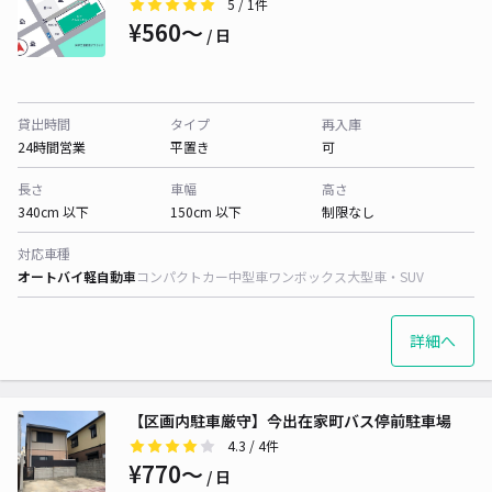
5
/ 1件
¥560〜
/ 日
貸出時間
タイプ
再入庫
24時間営業
平置き
可
長さ
車幅
高さ
340cm 以下
150cm 以下
制限なし
対応車種
オートバイ
軽自動車
コンパクトカー
中型車
ワンボックス
大型車・SUV
詳細へ
【区画内駐車厳守】今出在家町バス停前駐車場
4.3
/ 4件
¥770〜
/ 日