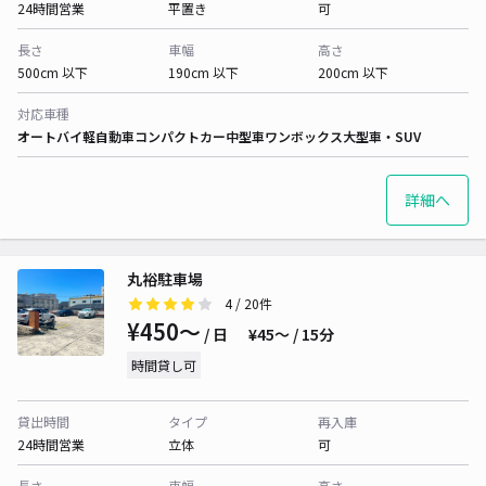
24時間営業
平置き
可
長さ
車幅
高さ
500cm 以下
190cm 以下
200cm 以下
対応車種
オートバイ
軽自動車
コンパクトカー
中型車
ワンボックス
大型車・SUV
詳細へ
丸裕駐車場
4
/ 20件
¥450〜
/ 日
¥45〜 / 15分
時間貸し可
貸出時間
タイプ
再入庫
24時間営業
立体
可
長さ
車幅
高さ