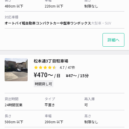
480cm 以下
220cm 以下
制限なし
対応車種
オートバイ
軽自動車
コンパクトカー
中型車
ワンボックス
大型車・SUV
詳細へ
松本通3丁目駐車場
4.7
/ 47件
¥470〜
/ 日
¥47〜 / 15分
時間貸し可
貸出時間
タイプ
再入庫
24時間営業
平置き
可
長さ
車幅
高さ
500cm 以下
200cm 以下
制限なし