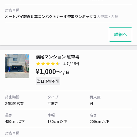
対応車種
オートバイ
軽自動車
コンパクトカー
中型車
ワンボックス
大型車・SUV
詳細へ
溝尾マンション 駐車場
4.7
/ 15件
¥1,000〜
/ 日
当日予約不可
貸出時間
タイプ
再入庫
24時間営業
平置き
可
長さ
車幅
高さ
480cm 以下
180cm 以下
200cm 以下
対応車種