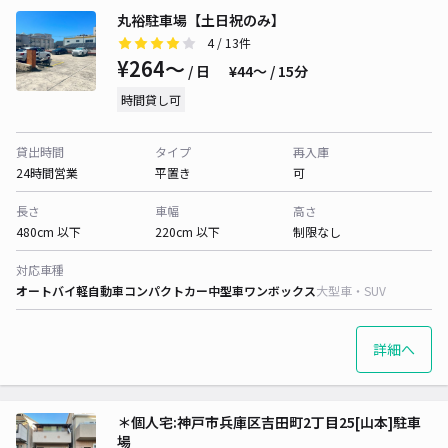
丸裕駐車場【土日祝のみ】
4
/ 13件
¥264〜
/ 日
¥44〜 / 15分
時間貸し可
貸出時間
タイプ
再入庫
24時間営業
平置き
可
長さ
車幅
高さ
480cm 以下
220cm 以下
制限なし
対応車種
オートバイ
軽自動車
コンパクトカー
中型車
ワンボックス
大型車・SUV
詳細へ
＊個人宅:神戸市兵庫区吉田町2丁目25[山本]駐車
場