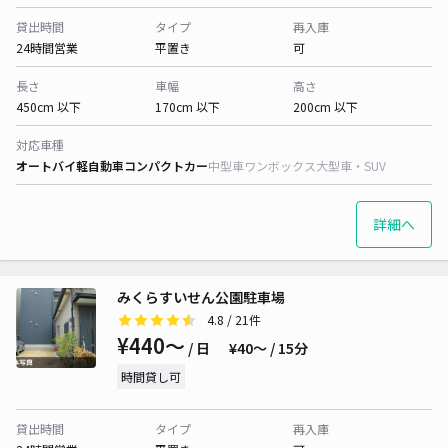
貸出時間
タイプ
再入庫
24時間営業
平置き
可
長さ
車幅
高さ
450cm 以下
170cm 以下
200cm 以下
対応車種
オートバイ
軽自動車
コンパクトカー
中型車
ワンボックス
大型車・SUV
詳細へ
みくらすいせん公園駐車場
4.8
/ 21件
¥440〜
/ 日
¥40〜 / 15分
時間貸し可
貸出時間
タイプ
再入庫