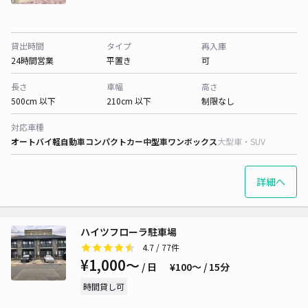
貸出時間
タイプ
再入庫
24時間営業
平置き
可
長さ
車幅
高さ
500cm 以下
210cm 以下
制限なし
対応車種
オートバイ
軽自動車
コンパクトカー
中型車
ワンボックス
大型車・SUV
詳細へ
ハイツフローラ駐車場
4.7
/ 77件
¥1,000〜
/ 日
¥100〜 / 15分
時間貸し可