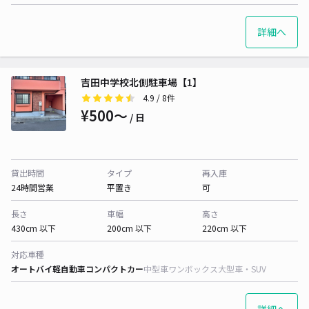
詳細へ
吉田中学校北側駐車場【1】
4.9
/ 8件
¥500〜
/ 日
貸出時間
タイプ
再入庫
24時間営業
平置き
可
長さ
車幅
高さ
430cm 以下
200cm 以下
220cm 以下
対応車種
オートバイ
軽自動車
コンパクトカー
中型車
ワンボックス
大型車・SUV