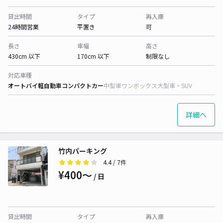
貸出時間
タイプ
再入庫
24時間営業
平置き
可
長さ
車幅
高さ
430cm 以下
170cm 以下
制限なし
対応車種
オートバイ
軽自動車
コンパクトカー
中型車
ワンボックス
大型車・SUV
詳細へ
竹内パーキング
4.4
/ 7件
¥400〜
/ 日
貸出時間
タイプ
再入庫