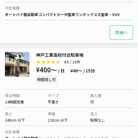
対応車種
オートバイ
軽自動車
コンパクトカー
中型車
ワンボックス
大型車・SUV
詳細へ
神戸工業高校付近駐車場
4.6
/ 16件
¥400〜
/ 日
¥40〜 / 15分
時間貸し可
貸出時間
タイプ
再入庫
24時間営業
平置き
可
長さ
車幅
高さ
340cm 以下
150cm 以下
制限なし
対応車種