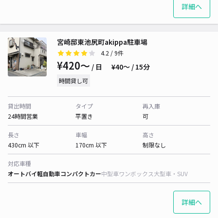
詳細へ
宮崎邸東池尻町akippa駐車場
4.2
/ 9件
¥420〜
/ 日
¥40〜 / 15分
時間貸し可
貸出時間
タイプ
再入庫
24時間営業
平置き
可
長さ
車幅
高さ
430cm 以下
170cm 以下
制限なし
対応車種
オートバイ
軽自動車
コンパクトカー
中型車
ワンボックス
大型車・SUV
詳細へ