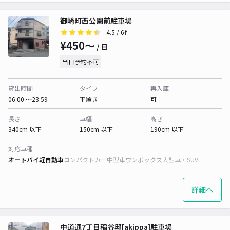
御崎町西公園前駐車場
4.5
/ 6件
¥450〜
/ 日
当日予約不可
貸出時間
タイプ
再入庫
06:00 〜23:59
平置き
可
長さ
車幅
高さ
340cm 以下
150cm 以下
190cm 以下
対応車種
オートバイ
軽自動車
コンパクトカー
中型車
ワンボックス
大型車・SUV
詳細へ
中道通7丁目稲谷邸[akippa]駐車場