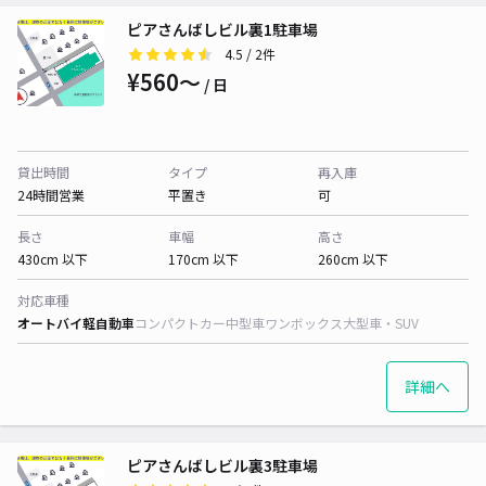
ピアさんばしビル裏1駐車場
4.5
/ 2件
¥560〜
/ 日
貸出時間
タイプ
再入庫
24時間営業
平置き
可
長さ
車幅
高さ
430cm 以下
170cm 以下
260cm 以下
対応車種
オートバイ
軽自動車
コンパクトカー
中型車
ワンボックス
大型車・SUV
詳細へ
ピアさんばしビル裏3駐車場