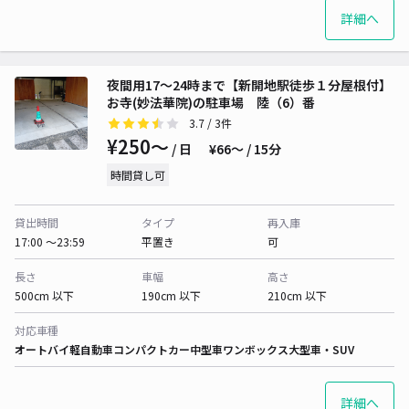
詳細へ
夜間用17〜24時まで【新開地駅徒歩１分屋根付】
お寺(妙法華院)の駐車場 陸（6）番
3.7
/ 3件
¥250〜
/ 日
¥66〜 / 15分
時間貸し可
貸出時間
タイプ
再入庫
17:00 〜23:59
平置き
可
長さ
車幅
高さ
500cm 以下
190cm 以下
210cm 以下
対応車種
オートバイ
軽自動車
コンパクトカー
中型車
ワンボックス
大型車・SUV
詳細へ