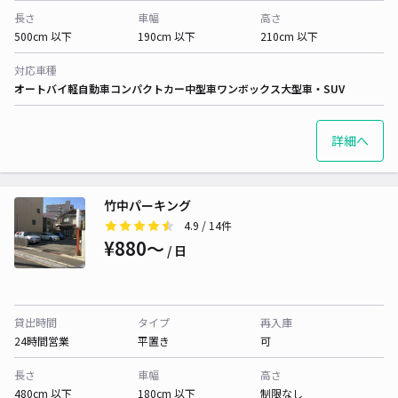
長さ
車幅
高さ
500cm 以下
190cm 以下
210cm 以下
対応車種
オートバイ
軽自動車
コンパクトカー
中型車
ワンボックス
大型車・SUV
詳細へ
竹中パーキング
4.9
/ 14件
¥880〜
/ 日
貸出時間
タイプ
再入庫
24時間営業
平置き
可
長さ
車幅
高さ
480cm 以下
180cm 以下
制限なし