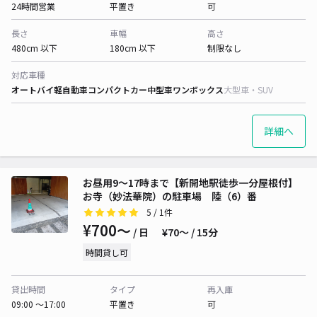
24時間営業
平置き
可
長さ
車幅
高さ
480cm 以下
180cm 以下
制限なし
対応車種
オートバイ
軽自動車
コンパクトカー
中型車
ワンボックス
大型車・SUV
詳細へ
お昼用9〜17時まで【新開地駅徒歩一分屋根付】
お寺（妙法華院）の駐車場 陸（6）番
5
/ 1件
¥700〜
/ 日
¥70〜 / 15分
時間貸し可
貸出時間
タイプ
再入庫
09:00 〜17:00
平置き
可