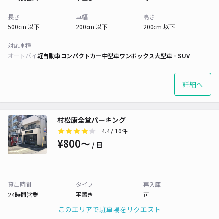
長さ
車幅
高さ
500cm 以下
200cm 以下
200cm 以下
対応車種
オートバイ
軽自動車
コンパクトカー
中型車
ワンボックス
大型車・SUV
詳細へ
村松康全堂パーキング
4.4
/ 10件
¥800〜
/ 日
貸出時間
タイプ
再入庫
24時間営業
平置き
可
このエリアで駐車場をリクエスト
長さ
車幅
高さ