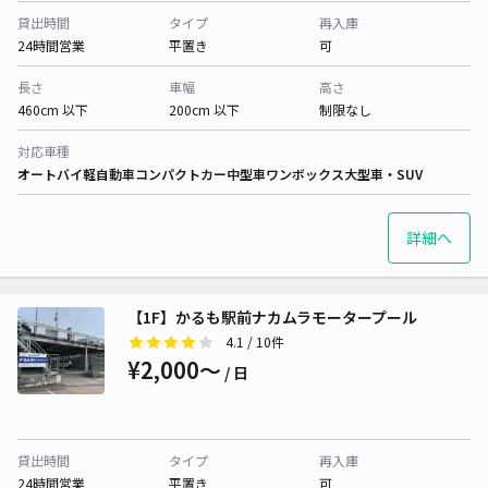
貸出時間
タイプ
再入庫
24時間営業
平置き
可
長さ
車幅
高さ
460cm 以下
200cm 以下
制限なし
対応車種
オートバイ
軽自動車
コンパクトカー
中型車
ワンボックス
大型車・SUV
詳細へ
【1F】かるも駅前ナカムラモータープール
4.1
/ 10件
¥2,000〜
/ 日
貸出時間
タイプ
再入庫
24時間営業
平置き
可