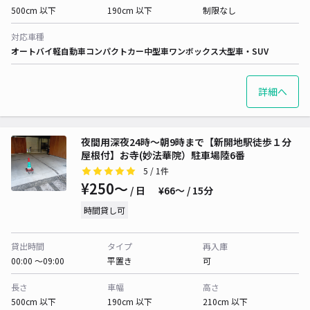
500cm 以下
190cm 以下
制限なし
対応車種
オートバイ
軽自動車
コンパクトカー
中型車
ワンボックス
大型車・SUV
詳細へ
夜間用深夜24時〜朝9時まで【新開地駅徒歩１分
屋根付】お寺(妙法華院）駐車場陸6番
5
/ 1件
¥250〜
/ 日
¥66〜 / 15分
時間貸し可
貸出時間
タイプ
再入庫
00:00 〜09:00
平置き
可
長さ
車幅
高さ
500cm 以下
190cm 以下
210cm 以下