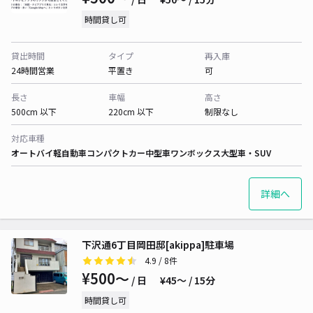
時間貸し可
貸出時間
タイプ
再入庫
24時間営業
平置き
可
長さ
車幅
高さ
500cm 以下
220cm 以下
制限なし
対応車種
オートバイ
軽自動車
コンパクトカー
中型車
ワンボックス
大型車・SUV
詳細へ
下沢通6丁目岡田邸[akippa]駐車場
4.9
/ 8件
¥500〜
/ 日
¥45〜 / 15分
時間貸し可