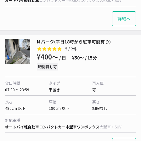
オートバイ
軽自動車
コンパクトカー
中型車
ワンボックス
大型車・SUV
詳細へ
N パーク(平日18時から駐車可能有り)
5
/ 2件
¥400〜
/ 日
¥50〜 / 15分
時間貸し可
貸出時間
タイプ
再入庫
07:00 〜23:59
平置き
可
長さ
車幅
高さ
480cm 以下
180cm 以下
制限なし
対応車種
オートバイ
軽自動車
コンパクトカー
中型車
ワンボックス
大型車・SUV