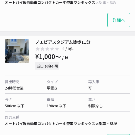
オートバイ
軽自動車
コンパクトカー
中型車
ワンボックス
大型車・SUV
詳細へ
ノエビアスタジアム徒歩11分
0
/ 0件
¥1,000〜
/ 日
当日予約不可
貸出時間
タイプ
再入庫
24時間営業
平置き
可
長さ
車幅
高さ
500cm 以下
190cm 以下
制限なし
対応車種
オートバイ
軽自動車
コンパクトカー
中型車
ワンボックス
大型車・SUV