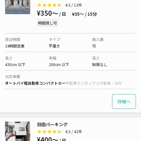
4.5
/ 13件
¥350〜
/ 日
¥35〜 / 15分
時間貸し可
貸出時間
タイプ
再入庫
24時間営業
平置き
可
長さ
車幅
高さ
430cm 以下
200cm 以下
制限なし
対応車種
オートバイ
軽自動車
コンパクトカー
中型車
ワンボックス
大型車・SUV
詳細へ
羽田パーキング
4.5
/ 42件
¥400〜
/ 日