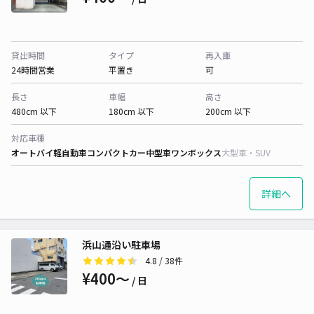
貸出時間
タイプ
再入庫
24時間営業
平置き
可
長さ
車幅
高さ
480cm 以下
180cm 以下
200cm 以下
対応車種
オートバイ
軽自動車
コンパクトカー
中型車
ワンボックス
大型車・SUV
詳細へ
浜山通沿い駐車場
4.8
/ 38件
¥400〜
/ 日