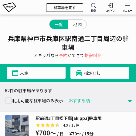
駐車場を貸す
検索
ログイン
メニュー
一覧
地図
兵庫県神戸市兵庫区駅南通二丁目周辺の駐
車場
アキッパなら
予約
ができて
格安料金
!
未定
指定なし
62件の駐車場があります
利用可能な駐車場のみ表示
駅前通3丁目松下邸[akippa]駐車場
4.9
/ 13件
¥700〜
/ 日
¥70〜 / 15分