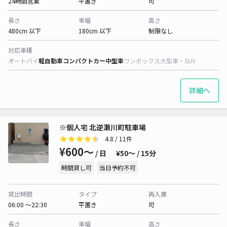
24時間営業
平置き
可
長さ
車幅
高さ
480cm 以下
180cm 以下
制限なし
対応車種
オートバイ
軽自動車
コンパクトカー
中型車
ワンボックス
大型車・SUV
詳細へ
※個人宅 北逆瀬川町駐車場
4.8
/ 11件
¥600〜
/ 日
¥50〜 / 15分
時間貸し可
当日予約不可
貸出時間
タイプ
再入庫
06:00 〜22:30
平置き
可
長さ
車幅
高さ