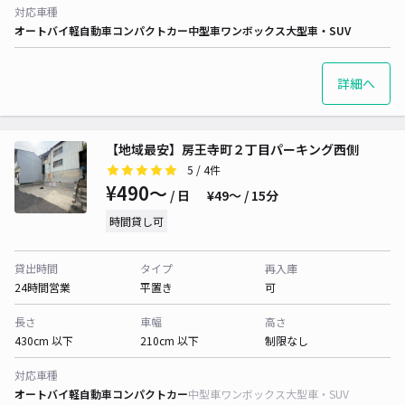
対応車種
オートバイ
軽自動車
コンパクトカー
中型車
ワンボックス
大型車・SUV
詳細へ
【地域最安】房王寺町２丁目パーキング西側
5
/ 4件
¥490〜
/ 日
¥49〜 / 15分
時間貸し可
貸出時間
タイプ
再入庫
24時間営業
平置き
可
長さ
車幅
高さ
430cm 以下
210cm 以下
制限なし
対応車種
オートバイ
軽自動車
コンパクトカー
中型車
ワンボックス
大型車・SUV