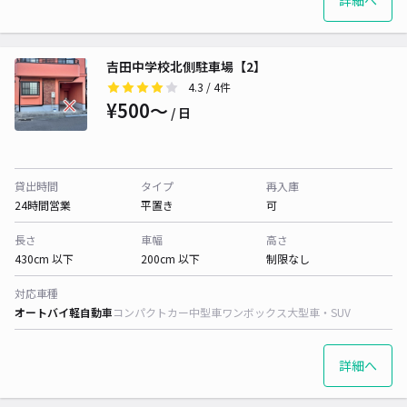
詳細へ
吉田中学校北側駐車場【2】
4.3
/ 4件
¥500〜
/ 日
貸出時間
タイプ
再入庫
24時間営業
平置き
可
長さ
車幅
高さ
430cm 以下
200cm 以下
制限なし
対応車種
オートバイ
軽自動車
コンパクトカー
中型車
ワンボックス
大型車・SUV
詳細へ