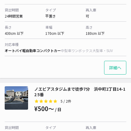
貸出時間
タイプ
再入庫
24時間営業
平置き
可
長さ
車幅
高さ
430cm 以下
170cm 以下
180cm 以下
対応車種
オートバイ
軽自動車
コンパクトカー
中型車
ワンボックス
大型車・SUV
詳細へ
ノエビアスタジムまで徒歩7分 浜中町2丁目14-1
2 5番
5
/ 2件
¥500〜
/ 日
貸出時間
タイプ
再入庫