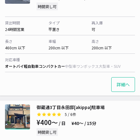
時間貸し可
貸出時間
タイプ
再入庫
24時間営業
平置き
可
長さ
車幅
高さ
460cm 以下
200cm 以下
200cm 以下
対応車種
オートバイ
軽自動車
コンパクトカー
中型車
ワンボックス
大型車・SUV
詳細へ
御蔵通3丁目永田邸[akippa]駐車場
5
/ 6件
¥400〜
/ 日
¥40〜 / 15分
時間貸し可