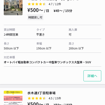
4.7
/ 12件
¥500〜
/ 日
¥45〜 / 15分
時間貸し可
貸出時間
タイプ
再入庫
24時間営業
平置き
可
長さ
車幅
高さ
500cm 以下
190cm 以下
200cm 以下
対応車種
オートバイ
軽自動車
コンパクトカー
中型車
ワンボックス
大型車・SUV
詳細へ
水木通3丁目駐車場
4.5
/ 15件
¥500〜
/ 日
¥50〜 / 15分