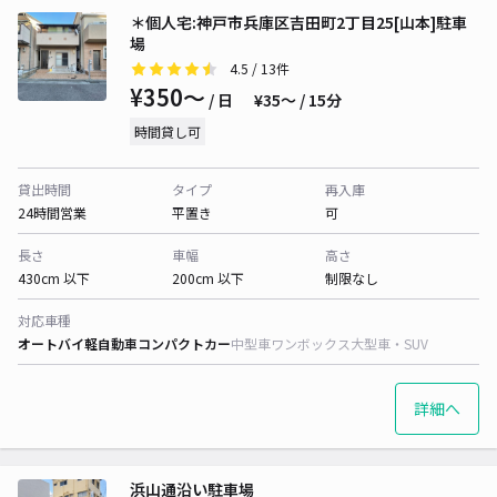
＊個人宅:神戸市兵庫区吉田町2丁目25[山本]駐車
場
4.5
/ 13件
¥350〜
/ 日
¥35〜 / 15分
時間貸し可
貸出時間
タイプ
再入庫
24時間営業
平置き
可
長さ
車幅
高さ
430cm 以下
200cm 以下
制限なし
対応車種
オートバイ
軽自動車
コンパクトカー
中型車
ワンボックス
大型車・SUV
詳細へ
浜山通沿い駐車場