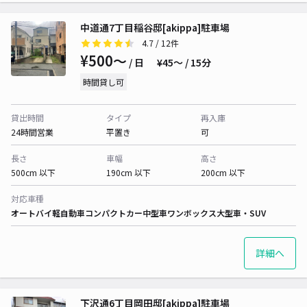
中道通7丁目稲谷邸[akippa]駐車場
4.7
/ 12件
¥500〜
/ 日
¥45〜 / 15分
時間貸し可
貸出時間
タイプ
再入庫
24時間営業
平置き
可
長さ
車幅
高さ
500cm 以下
190cm 以下
200cm 以下
対応車種
オートバイ
軽自動車
コンパクトカー
中型車
ワンボックス
大型車・SUV
詳細へ
下沢通6丁目岡田邸[akippa]駐車場