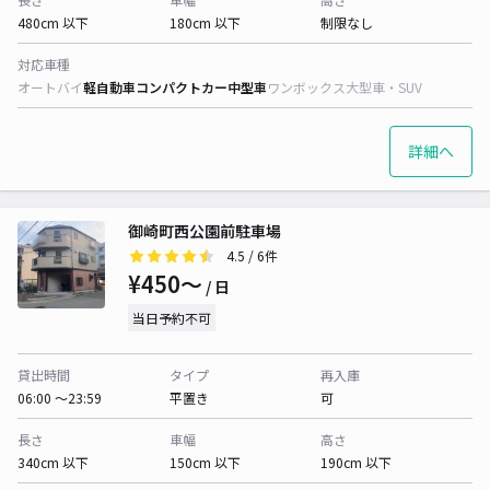
480cm 以下
180cm 以下
制限なし
対応車種
オートバイ
軽自動車
コンパクトカー
中型車
ワンボックス
大型車・SUV
詳細へ
御崎町西公園前駐車場
4.5
/ 6件
¥450〜
/ 日
当日予約不可
貸出時間
タイプ
再入庫
06:00 〜23:59
平置き
可
長さ
車幅
高さ
340cm 以下
150cm 以下
190cm 以下