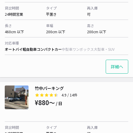
貸出時間
タイプ
再入庫
24時間営業
平置き
可
長さ
車幅
高さ
460cm 以下
200cm 以下
200cm 以下
対応車種
オートバイ
軽自動車
コンパクトカー
中型車
ワンボックス
大型車・SUV
詳細へ
竹中パーキング
4.9
/ 14件
¥880〜
/ 日
貸出時間
タイプ
再入庫