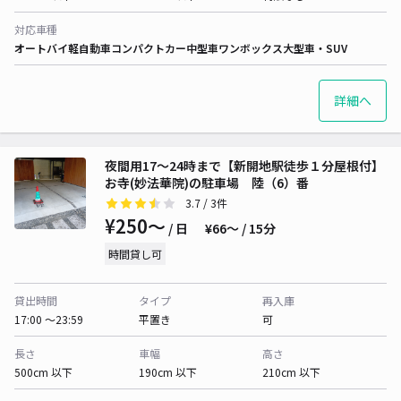
対応車種
オートバイ
軽自動車
コンパクトカー
中型車
ワンボックス
大型車・SUV
詳細へ
夜間用17〜24時まで【新開地駅徒歩１分屋根付】
お寺(妙法華院)の駐車場 陸（6）番
3.7
/ 3件
¥250〜
/ 日
¥66〜 / 15分
時間貸し可
貸出時間
タイプ
再入庫
17:00 〜23:59
平置き
可
長さ
車幅
高さ
500cm 以下
190cm 以下
210cm 以下