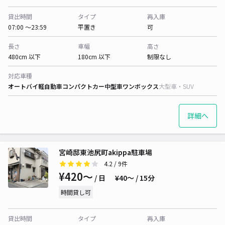
貸出時間
タイプ
再入庫
07:00 〜23:59
平置き
可
長さ
車幅
高さ
480cm 以下
180cm 以下
制限なし
対応車種
オートバイ
軽自動車
コンパクトカー
中型車
ワンボックス
大型車・SUV
詳細へ
宮崎邸東池尻町akippa駐車場
4.2
/ 9件
¥420〜
/ 日
¥40〜 / 15分
時間貸し可
貸出時間
タイプ
再入庫