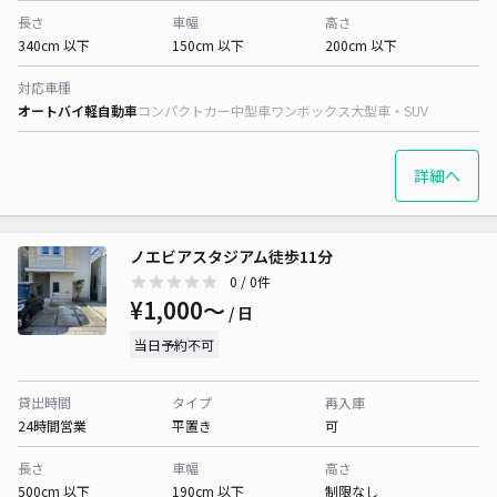
長さ
車幅
高さ
340cm 以下
150cm 以下
200cm 以下
対応車種
オートバイ
軽自動車
コンパクトカー
中型車
ワンボックス
大型車・SUV
詳細へ
ノエビアスタジアム徒歩11分
0
/ 0件
¥1,000〜
/ 日
当日予約不可
貸出時間
タイプ
再入庫
24時間営業
平置き
可
長さ
車幅
高さ
500cm 以下
190cm 以下
制限なし