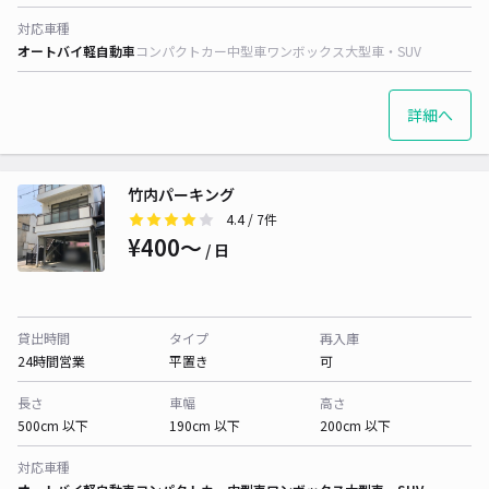
対応車種
オートバイ
軽自動車
コンパクトカー
中型車
ワンボックス
大型車・SUV
詳細へ
竹内パーキング
4.4
/ 7件
¥400〜
/ 日
貸出時間
タイプ
再入庫
24時間営業
平置き
可
長さ
車幅
高さ
500cm 以下
190cm 以下
200cm 以下
対応車種