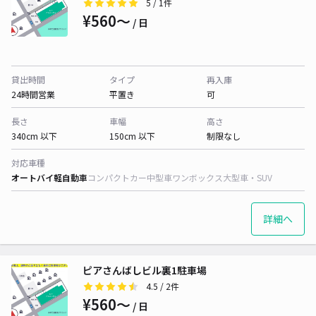
5
/ 1件
¥560〜
/ 日
貸出時間
タイプ
再入庫
24時間営業
平置き
可
長さ
車幅
高さ
340cm 以下
150cm 以下
制限なし
対応車種
オートバイ
軽自動車
コンパクトカー
中型車
ワンボックス
大型車・SUV
詳細へ
ピアさんばしビル裏1駐車場
4.5
/ 2件
¥560〜
/ 日