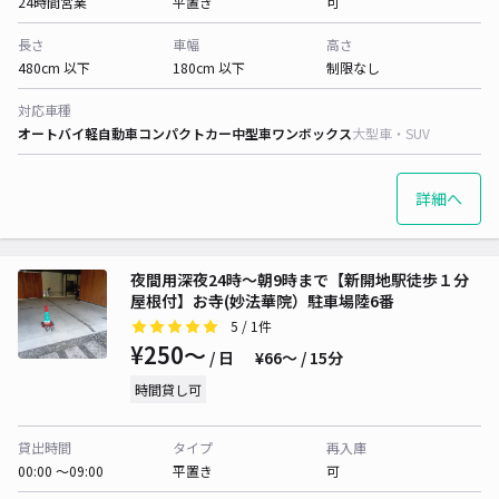
24時間営業
平置き
可
長さ
車幅
高さ
480cm 以下
180cm 以下
制限なし
対応車種
オートバイ
軽自動車
コンパクトカー
中型車
ワンボックス
大型車・SUV
詳細へ
夜間用深夜24時〜朝9時まで【新開地駅徒歩１分
屋根付】お寺(妙法華院）駐車場陸6番
5
/ 1件
¥250〜
/ 日
¥66〜 / 15分
時間貸し可
貸出時間
タイプ
再入庫
00:00 〜09:00
平置き
可