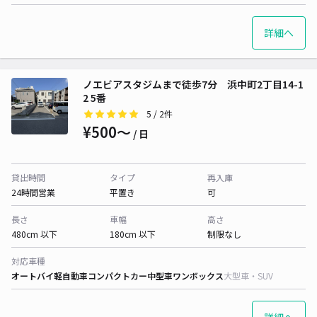
詳細へ
ノエビアスタジムまで徒歩7分 浜中町2丁目14-1
2 5番
5
/ 2件
¥500〜
/ 日
貸出時間
タイプ
再入庫
24時間営業
平置き
可
長さ
車幅
高さ
480cm 以下
180cm 以下
制限なし
対応車種
オートバイ
軽自動車
コンパクトカー
中型車
ワンボックス
大型車・SUV