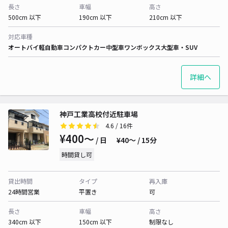
長さ
車幅
高さ
500cm 以下
190cm 以下
210cm 以下
対応車種
オートバイ
軽自動車
コンパクトカー
中型車
ワンボックス
大型車・SUV
詳細へ
神戸工業高校付近駐車場
4.6
/ 16件
¥400〜
/ 日
¥40〜 / 15分
時間貸し可
貸出時間
タイプ
再入庫
24時間営業
平置き
可
長さ
車幅
高さ
340cm 以下
150cm 以下
制限なし