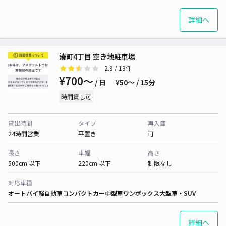
詳細へ
湊町4丁目 空き地駐車場
2.9
/ 13件
¥700〜
/ 日
¥50〜 / 15分
時間貸し可
貸出時間
タイプ
再入庫
24時間営業
平置き
可
長さ
車幅
高さ
500cm 以下
220cm 以下
制限なし
対応車種
オートバイ
軽自動車
コンパクトカー
中型車
ワンボックス
大型車・SUV
詳細へ