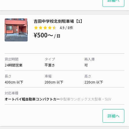
詳細へ
吉田中学校北側駐車場【1】
4.9
/ 8件
¥500〜
/ 日
貸出時間
タイプ
再入庫
24時間営業
平置き
可
長さ
車幅
高さ
430cm 以下
200cm 以下
220cm 以下
対応車種
オートバイ
軽自動車
コンパクトカー
中型車
ワンボックス
大型車・SUV
詳細へ