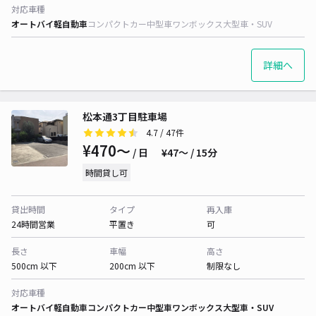
対応車種
オートバイ
軽自動車
コンパクトカー
中型車
ワンボックス
大型車・SUV
詳細へ
松本通3丁目駐車場
4.7
/ 47件
¥470〜
/ 日
¥47〜 / 15分
時間貸し可
貸出時間
タイプ
再入庫
24時間営業
平置き
可
長さ
車幅
高さ
500cm 以下
200cm 以下
制限なし
対応車種
オートバイ
軽自動車
コンパクトカー
中型車
ワンボックス
大型車・SUV