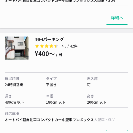
オートバイ
軽自動車
コンパクトカー
中型車
ワンボックス
大型車・SUV
詳細へ
羽田パーキング
4.5
/ 42件
¥400〜
/ 日
貸出時間
タイプ
再入庫
24時間営業
平置き
可
長さ
車幅
高さ
480cm 以下
180cm 以下
200cm 以下
対応車種
オートバイ
軽自動車
コンパクトカー
中型車
ワンボックス
大型車・SUV