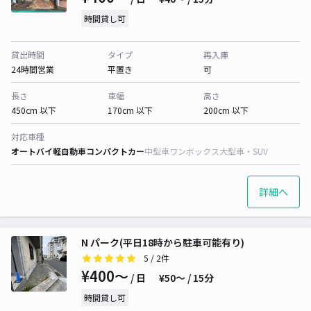
時間貸し可
貸出時間
タイプ
再入庫
24時間営業
平置き
可
長さ
車幅
高さ
450cm 以下
170cm 以下
200cm 以下
対応車種
オートバイ
軽自動車
コンパクトカー
中型車
ワンボックス
大型車・SUV
詳細へ
N パーク(平日18時から駐車可能有り)
5
/ 2件
¥400〜
/ 日
¥50〜 / 15分
時間貸し可