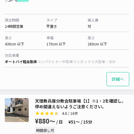
貸出時間
タイプ
再入庫
24時間営業
平置き
可
長さ
車幅
高さ
430cm 以下
170cm 以下
260cm 以下
対応車種
オートバイ
軽自動車
コンパクトカー
中型車
ワンボックス
大型車・SUV
詳細へ
天理教兵庫分教会駐車場【1】※1・2を確認し、
停め間違えないようご注意ください。
4.8
/ 16件
¥880〜
/ 日
¥51〜 / 15分
時間貸し可