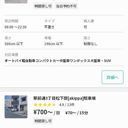
時間貸し可
当日予約不可
貸出時間
タイプ
再入庫
06:00 〜22:30
平置き
可
長さ
車幅
高さ
500cm 以下
190cm 以下
制限なし
対応車種
オートバイ
軽自動車
コンパクトカー
中型車
ワンボックス
大型車・SUV
詳細へ
駅前通3丁目松下邸[akippa]駐車場
4.9
/ 13件
¥700〜
/ 日
¥70〜 / 15分
時間貸し可