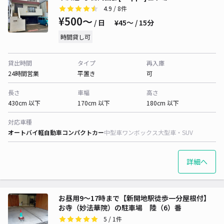
4.9
/ 8件
¥500〜
/ 日
¥45〜 / 15分
時間貸し可
貸出時間
タイプ
再入庫
24時間営業
平置き
可
長さ
車幅
高さ
430cm 以下
170cm 以下
180cm 以下
対応車種
オートバイ
軽自動車
コンパクトカー
中型車
ワンボックス
大型車・SUV
詳細へ
お昼用9〜17時まで【新開地駅徒歩一分屋根付】
お寺（妙法華院）の駐車場 陸（6）番
5
/ 1件