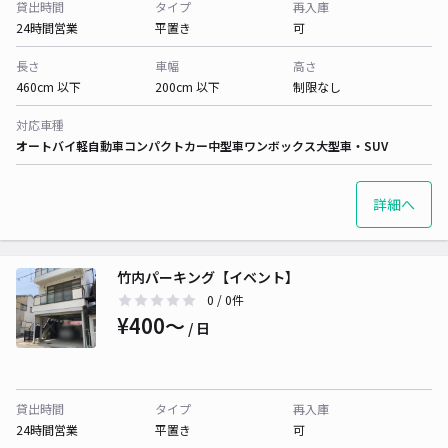
貸出時間
タイプ
再入庫
24時間営業
平置き
可
長さ
車幅
高さ
460cm 以下
200cm 以下
制限なし
対応車種
オートバイ
軽自動車
コンパクトカー
中型車
ワンボックス
大型車・SUV
詳細へ
竹内パーキング【イベント】
0
/ 0件
¥400〜
/ 日
貸出時間
タイプ
再入庫
24時間営業
平置き
可