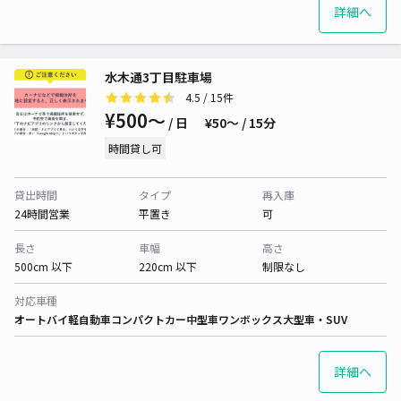
詳細へ
水木通3丁目駐車場
4.5
/ 15件
¥500〜
/ 日
¥50〜 / 15分
時間貸し可
貸出時間
タイプ
再入庫
24時間営業
平置き
可
長さ
車幅
高さ
500cm 以下
220cm 以下
制限なし
対応車種
オートバイ
軽自動車
コンパクトカー
中型車
ワンボックス
大型車・SUV
詳細へ