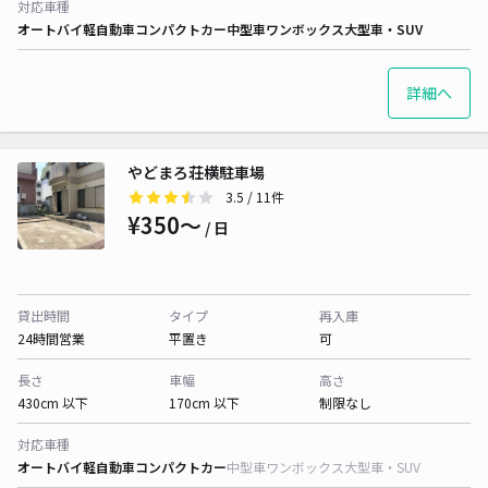
対応車種
オートバイ
軽自動車
コンパクトカー
中型車
ワンボックス
大型車・SUV
詳細へ
やどまろ荘横駐車場
3.5
/ 11件
¥350〜
/ 日
貸出時間
タイプ
再入庫
24時間営業
平置き
可
長さ
車幅
高さ
430cm 以下
170cm 以下
制限なし
対応車種
オートバイ
軽自動車
コンパクトカー
中型車
ワンボックス
大型車・SUV