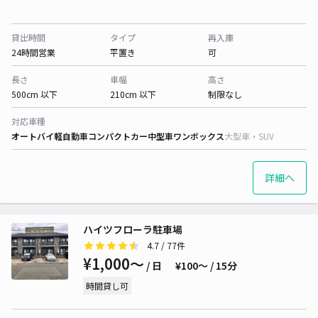
貸出時間
タイプ
再入庫
24時間営業
平置き
可
長さ
車幅
高さ
500cm 以下
210cm 以下
制限なし
対応車種
オートバイ
軽自動車
コンパクトカー
中型車
ワンボックス
大型車・SUV
詳細へ
ハイツフローラ駐車場
4.7
/ 77件
¥1,000〜
/ 日
¥100〜 / 15分
時間貸し可