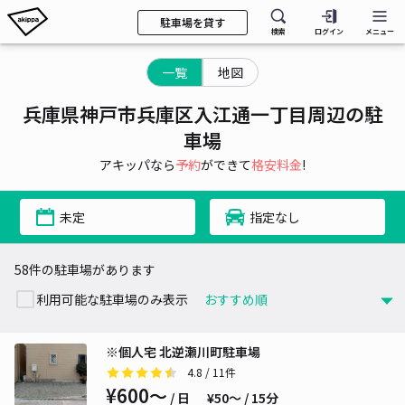
駐車場を貸す
検索
ログイン
メニュー
一覧
地図
兵庫県神戸市兵庫区入江通一丁目周辺の駐
車場
アキッパなら
予約
ができて
格安料金
!
未定
指定なし
58件の駐車場があります
利用可能な駐車場のみ表示
※個人宅 北逆瀬川町駐車場
4.8
/ 11件
¥600〜
/ 日
¥50〜 / 15分