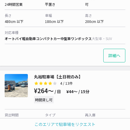
24時間営業
平置き
可
長さ
車幅
高さ
480cm 以下
180cm 以下
200cm 以下
対応車種
オートバイ
軽自動車
コンパクトカー
中型車
ワンボックス
大型車・SUV
詳細へ
丸裕駐車場【土日祝のみ】
4
/ 13件
¥264〜
/ 日
¥44〜 / 15分
時間貸し可
貸出時間
タイプ
再入庫
24時間営業
平置き
可
このエリアで駐車場をリクエスト