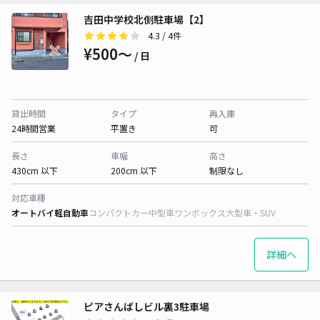
吉田中学校北側駐車場【2】
4.3
/ 4件
¥500〜
/ 日
貸出時間
タイプ
再入庫
24時間営業
平置き
可
長さ
車幅
高さ
430cm 以下
200cm 以下
制限なし
対応車種
オートバイ
軽自動車
コンパクトカー
中型車
ワンボックス
大型車・SUV
詳細へ
ピアさんばしビル裏3駐車場