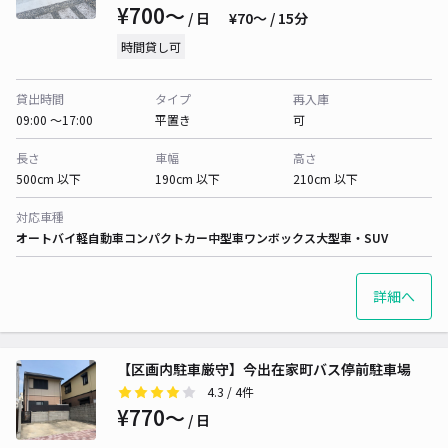
¥700〜
/ 日
¥70〜 / 15分
時間貸し可
貸出時間
タイプ
再入庫
09:00 〜17:00
平置き
可
長さ
車幅
高さ
500cm 以下
190cm 以下
210cm 以下
対応車種
オートバイ
軽自動車
コンパクトカー
中型車
ワンボックス
大型車・SUV
詳細へ
【区画内駐車厳守】今出在家町バス停前駐車場
4.3
/ 4件
¥770〜
/ 日