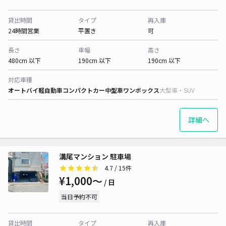
貸出時間
タイプ
再入庫
24時間営業
平置き
可
長さ
車幅
高さ
480cm 以下
190cm 以下
190cm 以下
対応車種
オートバイ
軽自動車
コンパクトカー
中型車
ワンボックス
大型車・SUV
詳細へ
溝尾マンション 駐車場
4.7
/ 15件
¥1,000〜
/ 日
当日予約不可
貸出時間
タイプ
再入庫