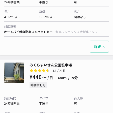
24時間営業
平置き
可
長さ
車幅
高さ
430cm 以下
170cm 以下
制限なし
対応車種
オートバイ
軽自動車
コンパクトカー
中型車
ワンボックス
大型車・SUV
詳細へ
みくらすいせん公園駐車場
4.8
/ 21件
¥440〜
/ 日
¥40〜 / 15分
時間貸し可
貸出時間
タイプ
再入庫
24時間営業
平置き
可
長さ
車幅
高さ