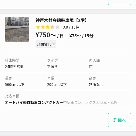
神戸木材会館駐車場【2階】
3.8
/ 18件
¥750〜
/ 日
¥75〜 / 15分
時間貸し可
貸出時間
タイプ
再入庫
24時間営業
平置き
可
長さ
車幅
高さ
500cm 以下
200cm 以下
制限なし
対応車種
オートバイ
軽自動車
コンパクトカー
中型車
ワンボックス
大型車・SUV
詳細へ