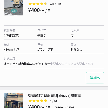
4.8
/ 38件
¥400〜
/ 日
貸出時間
タイプ
再入庫
24時間営業
平置き
可
長さ
車幅
高さ
430cm 以下
170cm 以下
制限なし
対応車種
オートバイ
軽自動車
コンパクトカー
中型車
ワンボックス
大型車・SUV
詳細へ
御蔵通3丁目永田邸[akippa]駐車場
5
/ 6件
¥400〜
/ 日
¥40〜 / 15分