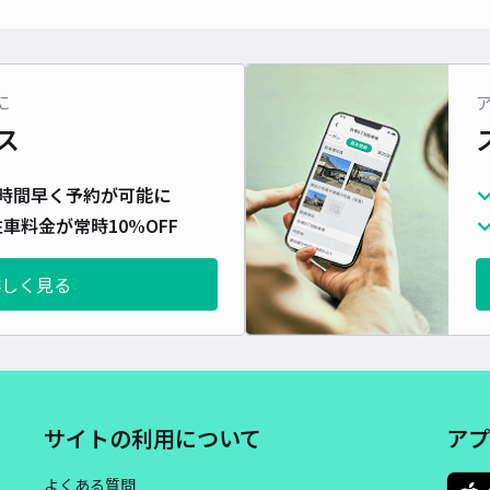
対応
に
ス
#安
時間早く予約が可能に
¥7
車料金が常時10%OFF
時間
詳しく見る
貸出
長さ
対応
サイトの利用について
アプ
よくある質問