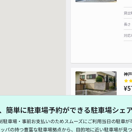
貸出
長さ
対応
神戸
¥5
、簡単に駐車場予約ができる駐車場シェ
貸出
制駐車場・事前お支払いのためスムーズにご利用当日の駐車が
長さ
キッパの持つ豊富な駐車場拠点から、目的地に近い駐車場が見つ