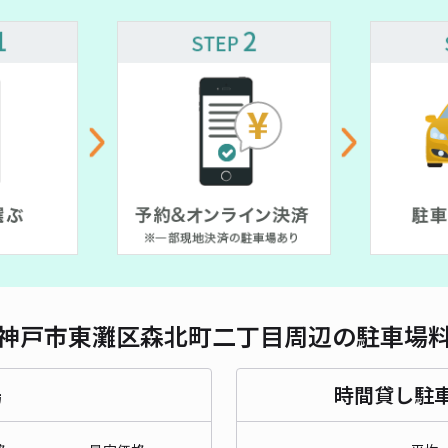
対応
¥ 611~
神戸
¥5
時間
貸出
長さ
神戸市東灘区森北町二丁目周辺の駐車場
対応
場
時間貸し駐