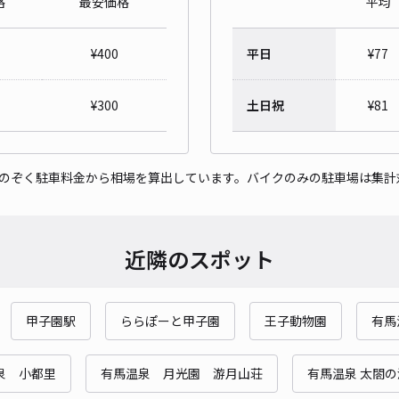
格
最安価格
平均
山手
¥
400
平日
¥
77
¥1
時間
¥
300
土日祝
¥
81
貸出
をのぞく駐車料金から相場を算出しています。バイクのみの駐車場は集計
長さ
対応
近隣のスポット
甲子園駅
ららぽーと甲子園
王子動物園
有馬
東灘
¥6
泉 小都里
有馬温泉 月光園 游月山荘
有馬温泉 太閤の