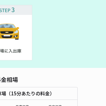
車種
オートバイ
軽自動車
コンパクトカー
中型車
ワンボックス
大型車・SUV
詳細へ
市東灘区本山北町6丁目駐車場(スペースNO12)
¥ 430~
5
/ 2件
00〜
/ 日
¥50〜 / 15分
貸し可
時間
24時間営業
タイプ
平置き
再入庫
可
510cm 以下
車幅
210cm 以下
高さ
制限なし
料金相場
車種
オートバイ
軽自動車
コンパクトカー
中型車
ワンボックス
大型車・SUV
車場（15分あたりの料金）
詳細へ