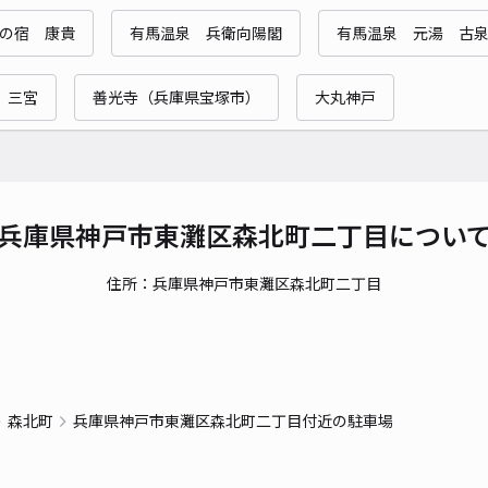
時間
の宿 康貴
有馬温泉 兵衛向陽閣
有馬温泉 元湯 古
貸出
三宮
善光寺（兵庫県宝塚市）
大丸神戸
長さ
対応
兵庫県神戸市東灘区森北町二丁目につい
住所：兵庫県神戸市東灘区森北町二丁目
神楽
¥6
時間
森北町
兵庫県神戸市東灘区森北町二丁目付近の駐車場
貸出
長さ