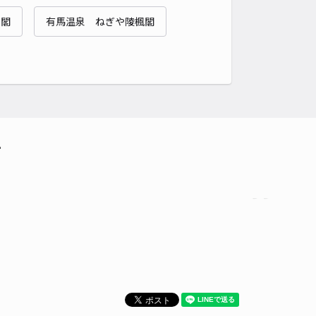
貸し可
泉閣
有馬温泉 ねぎや陵楓閣
時間
24時間営業
タイプ
平置き
再入庫
可
480cm 以下
車幅
180cm 以下
高さ
制限なし
車種
オートバイ
軽自動車
コンパクトカー
中型車
ワンボックス
大型車・SUV
詳細へ
て
駐車場
4.2
/ 11件
11〜
/ 日
¥30〜 / 15分
貸し可
時間
24時間営業
タイプ
平置き
再入庫
可
480cm 以下
車幅
180cm 以下
高さ
制限なし