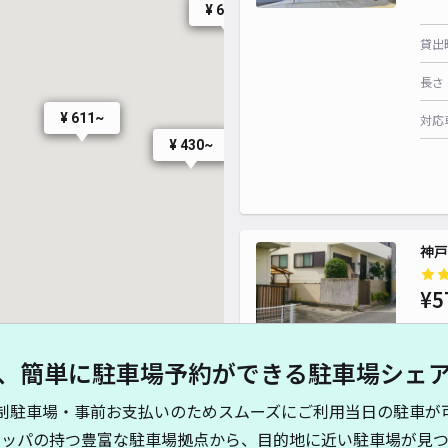
¥ 600~
貸出
長さ
¥ 611~
対応
¥ 430~
神戸
¥5
、簡単に駐車場予約ができる駐車場シェ
貸出
制駐車場・事前お支払いのためスムーズにご利用当日の駐車が
長さ
キッパの持つ豊富な駐車場拠点から、目的地に近い駐車場が見つ