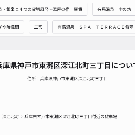
時間
泉・銀泉と４つの貸切風呂〜湯屋の宿 康貴
有馬温泉 中の坊
貸出
ぎや陵楓閣
三宮
有馬温泉 ＳＰＡ ＴＥＲＲＡＣＥ紫翠
長さ
対応
兵庫県神戸市東灘区深江北町三丁目につい
住所：兵庫県神戸市東灘区深江北町三丁目
レジ
¥4
深江北町
兵庫県神戸市東灘区深江北町三丁目付近の駐車場
貸出
長さ