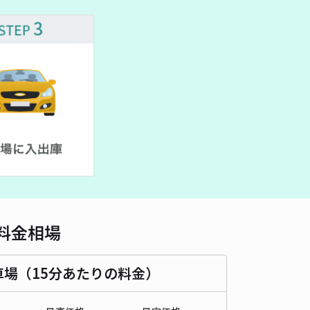
車種
オートバイ
軽自動車
コンパクトカー
中型車
ワンボックス
大型車・SUV
詳細へ
駐車場
4.2
/ 11件
11〜
/ 日
¥30〜 / 15分
貸し可
時間
24時間営業
タイプ
平置き
再入庫
可
480cm 以下
車幅
180cm 以下
高さ
制限なし
料金相場
車種
オートバイ
軽自動車
コンパクトカー
中型車
ワンボックス
大型車・SUV
車場（15分あたりの料金）
詳細へ