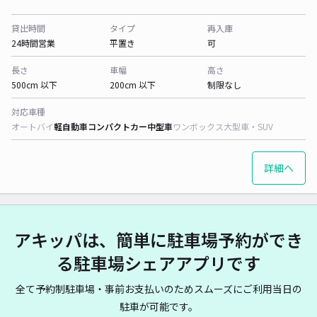
貸出時間
タイプ
再入庫
24時間営業
平置き
可
長さ
車幅
高さ
500cm 以下
200cm 以下
制限なし
対応車種
オートバイ
軽自動車
コンパクトカー
中型車
ワンボックス
大型車・SUV
詳細へ
アキッパは、簡単に駐車場予約ができ
る駐車場シェアアプリです
全て予約制駐車場・事前お支払いのためスムーズにご利用当日の
駐車が可能です。