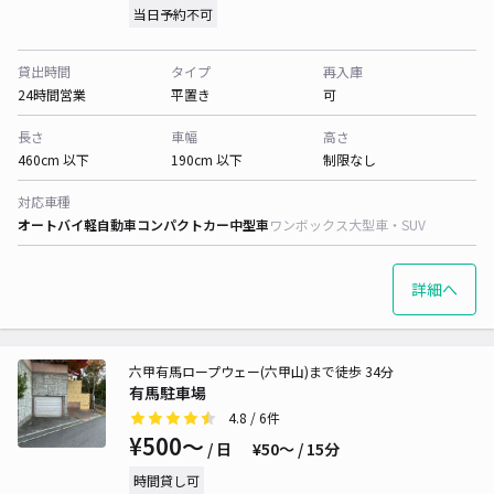
当日予約不可
貸出時間
タイプ
再入庫
24時間営業
平置き
可
長さ
車幅
高さ
460cm 以下
190cm 以下
制限なし
対応車種
オートバイ
軽自動車
コンパクトカー
中型車
ワンボックス
大型車・SUV
詳細へ
六甲有馬ロープウェー(六甲山)まで徒歩 34分
有馬駐車場
4.8
/ 6件
¥500〜
/ 日
¥50〜 / 15分
時間貸し可