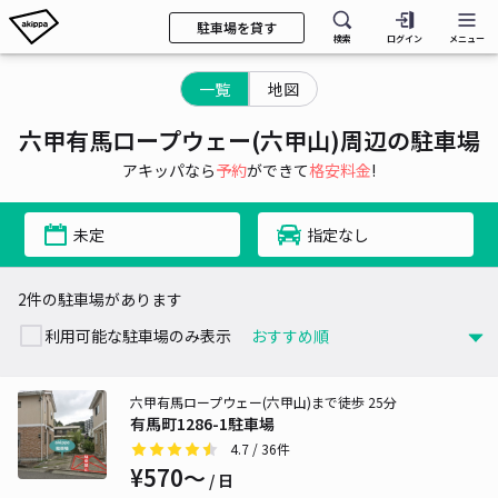
駐車場を貸す
検索
ログイン
メニュー
一覧
地図
六甲有馬ロープウェー(六甲山)周辺の駐車場
アキッパなら
予約
ができて
格安料金
!
未定
指定なし
2件の駐車場があります
利用可能な駐車場のみ表示
六甲有馬ロープウェー(六甲山)まで徒歩 25分
有馬町1286-1駐車場
4.7
/ 36件
¥570〜
/ 日