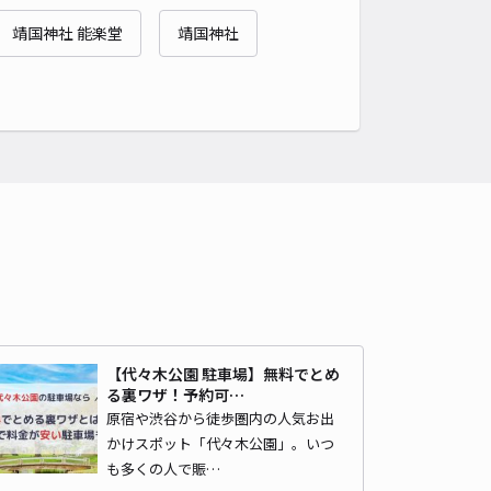
靖国神社 能楽堂
靖国神社
時間
24時間営業
タイプ
立体
再入庫
不可
500cm 以下
車幅
210cm 以下
高さ
210cm 以下
車種
オートバイ
軽自動車
コンパクトカー
中型車
ワンボックス
大型車・SUV
詳細へ
4時間有人営業】アローパーキング宇田川町【土日祝限定】
4.7
/ 44件
,000〜
/ 日
【代々木公園 駐車場】無料でとめ
る裏ワザ！予約可…
原宿や渋谷から徒歩圏内の人気お出
時間
24時間営業
タイプ
立体
再入庫
不可
かけスポット「代々木公園」。いつ
も多くの人で賑…
500cm 以下
車幅
210cm 以下
高さ
210cm 以下