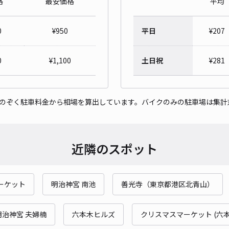
格
最安価格
平均
トラ
0
¥
950
平日
¥
207
¥3
当日
0
¥
1,100
土日祝
¥
281
貸出
をのぞく駐車料金から相場を算出しています。バイクのみの駐車場は集計
長さ
対応
近隣のスポット
ーケット
明治神宮 南池
善光寺（東京都港区北青山）
【2
¥4
明治神宮 夫婦楠
六本木ヒルズ
クリスマスマーケット (六