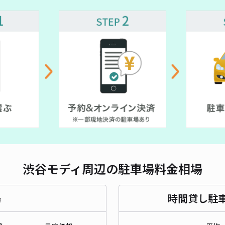
¥ 2,200~
対応
¥ 1,600~
¥ 2,700~
¥ 2,000~
髙木
¥1
貸出
長さ
渋谷モディ周辺の駐車場料金相場
対応
場
時間貸し駐