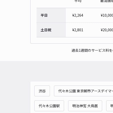
平均
最高価
平日
¥
2,264
¥
10,00
土日祝
¥
2,801
¥
20,00
過去1週間のサービス料
渋谷
代々木公園 東京朝市アースデイマ
代々木公園駅
明治神宮 大鳥居