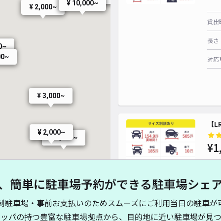
¥ 10,000~
¥ 2,000~
貸出
長さ
¥ 700~
¥ 700~
¥ 700~
0~
00~
対応
¥ 1,800~
¥ 2,300~
¥ 3,000~
【L
¥ 2,000~
¥ 1,800~
¥1
、簡単に駐車場予約ができる駐車場シェ
¥ 1,800~
貸出
制駐車場・事前お支払いのためスムーズにご利用当日の駐車が
長さ
キッパの持つ豊富な駐車場拠点から、目的地に近い駐車場が見つ
¥ 1,900~