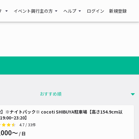
す
イベント興行主の方
ヘルプ
ログイン
新規登録
 2,000~
R】※ナイトパック※ cocoti SHIBUYA駐車場【高さ154.9cm以
9:00~23:20】
4.7
/ 33件
,000〜
/ 日