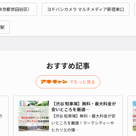
東京都世田谷区）
ヨドバシカメラ マルチメディア新宿東口
貸出
京駅
長さ
対応
おすすめ記事
【2
でもっと見る
¥9
【渋谷 駐車場】無料・最大料金が
安いところを厳選…
の
【渋谷 駐車場】無料・最大料金が安
貸出
いところを厳選！マークシティーや
ヒカリエの情…
長さ