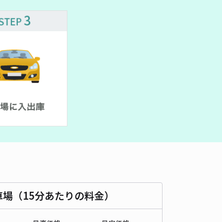
車種
オートバイ
軽自動車
コンパクトカー
中型車
ワンボックス
大型車・SUV
詳細へ
ビル駐車場【利用時間:8:30～23:00】【機械式】
4.7
/ 695件
,650〜
/ 日
時間
08:30 〜23:00
タイプ
機械式（有人）
再入庫
不可
530cm 以下
車幅
205cm 以下
高さ
155cm 以下
車種
オートバイ
軽自動車
コンパクトカー
中型車
ワンボックス
大型車・SUV
車場（15分あたりの料金）
詳細へ