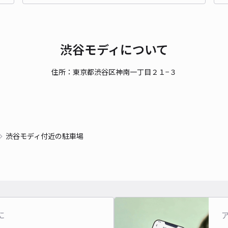
対応
渋谷モディについて
住所：東京都渋谷区神南一丁目２１−３
E・
当日
¥1
渋谷モディ付近の駐車場
貸出
長さ
対応
に