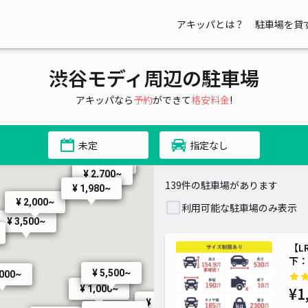
アキッパとは？
駐車場を貸
渋谷モディ周辺の駐車場
¥ 2,800~
¥ 650~
¥ 1,700~
アキッパなら
予約
ができて
格安料金
!
¥ 3,500~
¥ 2,050~
¥ 2,050~
¥ 2,500~
未定
指定なし
¥ 3,000~
¥ 2,080~
¥ 3,000~
¥ 2,700~
139件の駐車場があります
¥ 1,980~
¥ 2,000~
利用可能な駐車場のみ表示
¥ 3,500~
¥
¥ 2,050~
【L
下：1
¥ 1,700~
¥ 5,500~
¥ 2,980~
,000~
¥ 1,000~
¥1
¥ 1,800~