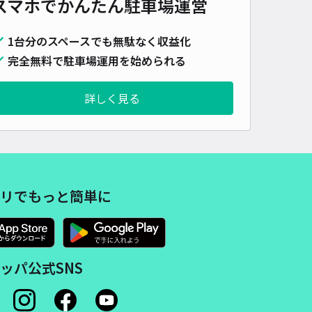
スマホでかんたん
駐車場運営
宮5丁目[矢澤]駐車場
1台分のスペースでも無駄なく収益化
4.4
/ 27件
完全無料で駐車場運用を始められる
,000〜
/ 日
¥150〜 / 15分
貸し可
詳しく見る
時間
24時間営業
タイプ
平置き
再入庫
可
430cm 以下
車幅
170cm 以下
高さ
制限なし
車種
オートバイ
軽自動車
コンパクトカー
中型車
ワンボックス
大型車・SUV
リでもっと簡単に
詳細へ
ッパ公式SNS
・祝のみ：16:00～23:30】青山オーバルビル駐車場※無料認証時
約あり
5
/ 4件