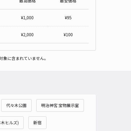
最高価格
最安価格
ストパーク渋東シネタワー
4.8
/ 14件
¥
1,000
¥
95
,000〜
/ 日
予約不可
¥
2,000
¥
100
時間
24時間営業
タイプ
機械式（有人）
再入庫
不可
対象に含まれていません。
560cm 以下
車幅
185cm 以下
高さ
155cm 以下
車種
オートバイ
軽自動車
コンパクトカー
中型車
ワンボックス
大型車・SUV
詳細へ
代々木公園
明治神宮 宝物展示室
4時間有人営業】アローパーキング宇田川町【平日限定】
4.7
/ 68件
,600〜
本木ヒルズ)
新宿
/ 日