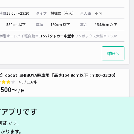
時間
19:00 〜23:20
タイプ
機械式（有人）
再入庫
不可
530cm 以下
車幅
190cm 以下
高さ
154.9cm 以下
車種
オートバイ
軽自動車
コンパクトカー
中型車
ワンボックス
大型車・SUV
詳細へ
R】cocoti SHIBUYA駐車場【高さ154.9cm以下：7:00~23:20】
4.3
/ 116件
,500〜
/ 日
アアプリです
時間
07:00 〜23:20
タイプ
機械式（有人）
再入庫
不可
可能です。
505cm 以下
車幅
185cm 以下
高さ
154.9cm 以下
かります。