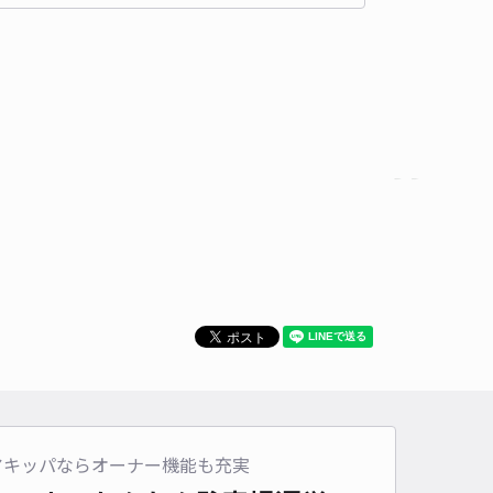
車種
オートバイ
軽自動車
コンパクトカー
中型車
ワンボックス
大型車・SUV
詳細へ
スペースタワー駐車場【機械式/LR】【利用時間：8:00～23:00】※
可
4.9
/ 15件
,500〜
/ 日
時間
08:00 〜23:00
タイプ
機械式（有人）
再入庫
不可
530cm 以下
車幅
205cm 以下
高さ
154.9cm 以下
車種
オートバイ
軽自動車
コンパクトカー
中型車
ワンボックス
大型車・SUV
アキッパならオーナー機能も充実
詳細へ