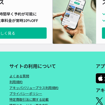
ス
＊神
時間早く予約が可能に
車料金が常時10%OFF
¥2
時間
詳しく見る
貸出
長さ
対応
サイトの利用について
アプ
よくある質問
利用規約
アキッパバリュープラス利用規約
アキ
【日
プライバシーポリシー
間制
特定商取引法に関する記載