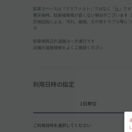
駐車スペースは「アスファルト」ではなく「土」です
悪天候時、駐車場環境が良くない場合がございます（
天候起因による、汚れ、破損、その他トラブル等につ
せ
駐車場周辺の道路は一方通行です
近隣の道路情報をよくご確認ください
利用日時の指定
1日単位
ご利用日時を選択してください