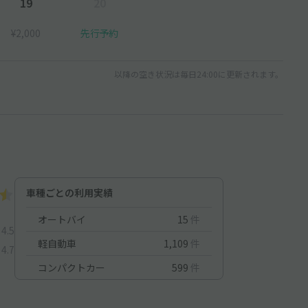
19
20
¥2,000
先行予約
以降の空き状況は毎日24:00に更新されます。
車種ごとの利用実績
オートバイ
15
件
4.5
軽自動車
1,109
件
4.7
コンパクトカー
599
件