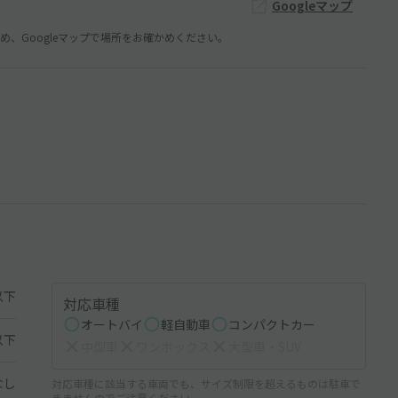
Googleマップ
、Googleマップで場所をお確かめください。
以下
対応車種
オートバイ
軽自動車
コンパクトカー
以下
中型車
ワンボックス
大型車・SUV
なし
対応車種に該当する車両でも、サイズ制限を超えるものは駐車で
きませんのでご注意ください。