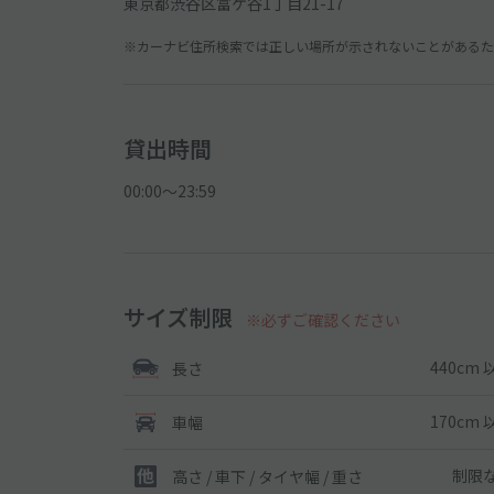
東京都渋谷区富ケ谷1丁目21-17
※カーナビ住所検索では正しい場所が示されないことがあるため
貸出時間
00:00〜23:59
サイズ制限
※必ずご確認ください
440cm 
長さ
170cm 
車幅
制限
高さ / 車下 / タイヤ幅 /
重さ