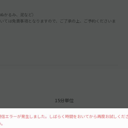
ぬかるみ、泥など）
いては免責事項となりますので、ご了承の上、ご予約くださいま
15分単位
通信エラーが発生しました。しばらく時間をおいてから再度お試しくだ
い。