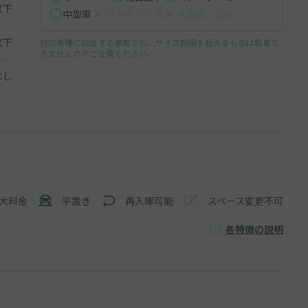
以下
中型車
ワンボックス
大型車・SUV
以下
対応車種に該当する車両でも、サイズ制限を超えるものは駐車で
きませんのでご注意ください。
なし
大料金
平置き
再入庫可能
スペース変更不可
各特徴の説明