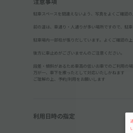
注意事項
駐車スペースを間違えないよう、写真をよくご確認の
前の道は、車通り・人通りが多い場所ですので、駐車
駐車場内一部柱が張りだしています。よくご確認の上
後方に車止めがございませんのご注意ください。
段差・傾斜があるため車高の低いお車でのご利用の場
万が一、車下を擦ったとして対応いたしかねます
ご理解の上、予約/利用をお願いします
利用日時の指定