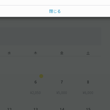
15分単位
閉じる
水
木
金
土
6
7
8
¥2,050
¥5,000
¥6,000
12
13
14
15