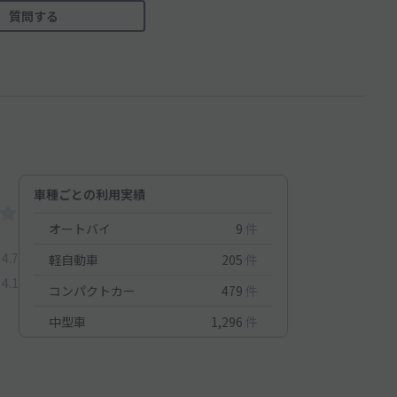
質問する
車種ごとの利用実績
オートバイ
9
件
4.7
軽自動車
205
件
4.1
コンパクトカー
479
件
中型車
1,296
件