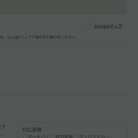
Googleマップ
、Googleマップで場所をお確かめください。
以下
対応車種
オートバイ
軽自動車
コンパクトカー