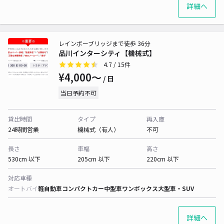
詳細へ
レインボーブリッジまで徒歩 36分
品川インターシティ【機械式】
4.7
/ 15件
¥4,000〜
/ 日
当日予約不可
貸出時間
タイプ
再入庫
24時間営業
機械式（有人）
不可
長さ
車幅
高さ
530cm 以下
205cm 以下
220cm 以下
対応車種
オートバイ
軽自動車
コンパクトカー
中型車
ワンボックス
大型車・SUV
詳細へ