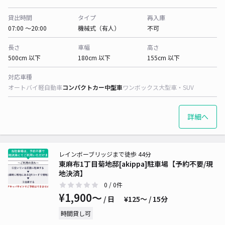
貸出時間
タイプ
再入庫
07:00 〜20:00
機械式（有人）
不可
長さ
車幅
高さ
500cm 以下
180cm 以下
155cm 以下
対応車種
オートバイ
軽自動車
コンパクトカー
中型車
ワンボックス
大型車・SUV
詳細へ
レインボーブリッジまで徒歩 44分
東麻布1丁目菊地邸[akippa]駐車場【予約不要/現
地決済】
0
/ 0件
¥1,900〜
/ 日
¥125〜 / 15分
時間貸し可