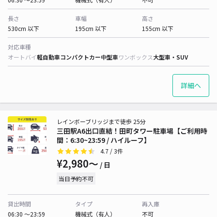
長さ
車幅
高さ
530cm 以下
195cm 以下
155cm 以下
対応車種
オートバイ
軽自動車
コンパクトカー
中型車
ワンボックス
大型車・SUV
詳細へ
レインボーブリッジまで徒歩 25分
三田駅A6出口直結！田町タワー駐車場【ご利用時
間：6:30~23:59 / ハイルーフ】
4.7
/ 3件
¥2,980〜
/ 日
当日予約不可
貸出時間
タイプ
再入庫
06:30 〜23:59
機械式（有人）
不可