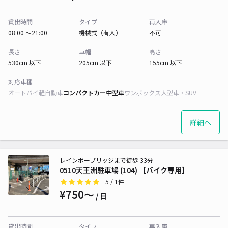
貸出時間
タイプ
再入庫
08:00 〜21:00
機械式（有人）
不可
長さ
車幅
高さ
530cm 以下
205cm 以下
155cm 以下
対応車種
オートバイ
軽自動車
コンパクトカー
中型車
ワンボックス
大型車・SUV
詳細へ
レインボーブリッジまで徒歩 33分
0510天王洲駐車場 (104) 【バイク専用】
5
/ 1件
¥750〜
/ 日
貸出時間
タイプ
再入庫