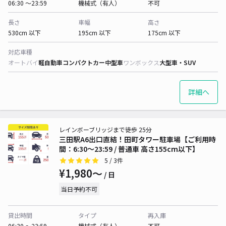
06:30 〜23:59
機械式（有人）
不可
長さ
車幅
高さ
530cm 以下
195cm 以下
175cm 以下
対応車種
オートバイ
軽自動車
コンパクトカー
中型車
ワンボックス
大型車・SUV
詳細へ
レインボーブリッジまで徒歩 25分
三田駅A6出口直結！田町タワー駐車場【ご利用時
間：6:30～23:59 / 普通車 高さ155cm以下】
5
/ 3件
¥1,980〜
/ 日
当日予約不可
貸出時間
タイプ
再入庫
06:30 〜23:59
機械式（有人）
不可