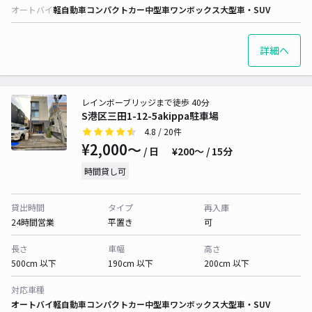
オートバイ
軽自動車
コンパクトカー
中型車
ワンボックス
大型車・SUV
詳細へ
レインボーブリッジまで徒歩 40分
S港区三田1-12-5akippa駐車場
4.8
/ 20件
¥2,000〜
/ 日
¥200〜 / 15分
時間貸し可
貸出時間
タイプ
再入庫
24時間営業
平置き
可
長さ
車幅
高さ
500cm 以下
190cm 以下
200cm 以下
対応車種
オートバイ
軽自動車
コンパクトカー
中型車
ワンボックス
大型車・SUV