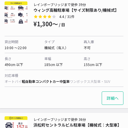
レインボーブリッジまで徒歩 39分
ウィング高輪駐車場【サイズ制限あり/機械式】
4.4
/ 31件
¥1,300〜
/ 日
貸出時間
タイプ
再入庫
10:00 〜22:00
機械式（有人）
不可
長さ
車幅
高さ
490cm 以下
185cm 以下
155cm 以下
対応車種
オートバイ
軽自動車
コンパクトカー
中型車
ワンボックス
大型車・SUV
詳細へ
レインボーブリッジまで徒歩 36分
浜松町セントラルビル駐車場【機械式：大型車】