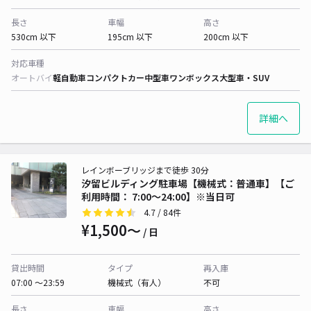
長さ
車幅
高さ
530cm 以下
195cm 以下
200cm 以下
対応車種
オートバイ
軽自動車
コンパクトカー
中型車
ワンボックス
大型車・SUV
詳細へ
レインボーブリッジまで徒歩 30分
汐留ビルディング駐車場【機械式：普通車】【ご
利用時間： 7:00〜24:00】※当日可
4.7
/ 84件
¥1,500〜
/ 日
貸出時間
タイプ
再入庫
07:00 〜23:59
機械式（有人）
不可
長さ
車幅
高さ