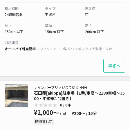
貸出時間
タイプ
再入庫
24時間営業
平置き
可
長さ
車幅
高さ
350cm 以下
150cm 以下
200cm 以下
対応車種
オートバイ
軽自動車
コンパクトカー
中型車
ワンボックス
大型車・SUV
詳細へ
レインボーブリッジまで徒歩 44分
石田邸[akippa]駐車場【1番/車高〜2180車幅〜35
00・中型車1台置き】
0
/ 0件
¥2,000〜
/ 日
¥200〜 / 15分
時間貸し可