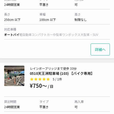
24時間営業
平置き
可
長さ
車幅
高さ
250cm 以下
100cm 以下
制限なし
対応車種
オートバイ
軽自動車
コンパクトカー
中型車
ワンボックス
大型車・SUV
詳細へ
レインボーブリッジまで徒歩 33分
0510天王洲駐車場 (103) 【バイク専用】
5
/ 1件
¥750〜
/ 日
貸出時間
タイプ
再入庫
24時間営業
平置き
可