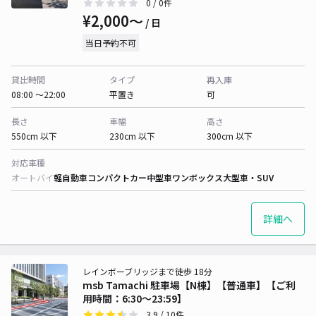
0
/ 0件
¥2,000〜
/ 日
当日予約不可
貸出時間
タイプ
再入庫
08:00 〜22:00
平置き
可
長さ
車幅
高さ
550cm 以下
230cm 以下
300cm 以下
対応車種
オートバイ
軽自動車
コンパクトカー
中型車
ワンボックス
大型車・SUV
詳細へ
レインボーブリッジまで徒歩 18分
msb Tamachi 駐車場【N棟】【普通車】【ご利
用時間：6:30～23:59】
3.9
/ 10件