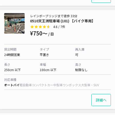
レインボーブリッジまで徒歩 33分
0510天王洲駐車場 (101) 【バイク専用】
4.6
/ 7件
¥750〜
/ 日
貸出時間
タイプ
再入庫
24時間営業
平置き
可
長さ
車幅
高さ
250cm 以下
100cm 以下
制限なし
対応車種
オートバイ
軽自動車
コンパクトカー
中型車
ワンボックス
大型車・SUV
詳細へ