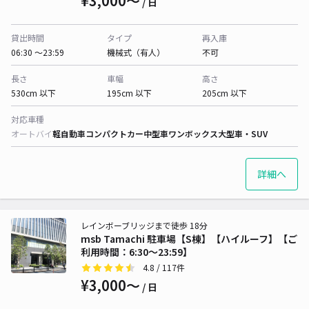
¥3,000〜
/ 日
貸出時間
タイプ
再入庫
06:30 〜23:59
機械式（有人）
不可
長さ
車幅
高さ
530cm 以下
195cm 以下
205cm 以下
対応車種
オートバイ
軽自動車
コンパクトカー
中型車
ワンボックス
大型車・SUV
詳細へ
レインボーブリッジまで徒歩 18分
msb Tamachi 駐車場【S棟】【ハイルーフ】【ご
利用時間：6:30～23:59】
4.8
/ 117件
¥3,000〜
/ 日