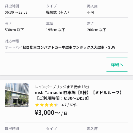
貸出時間
タイプ
再入庫
06:30 〜23:59
機械式（有人）
不可
長さ
車幅
高さ
530cm 以下
195cm 以下
200cm 以下
対応車種
オートバイ
軽自動車
コンパクトカー
中型車
ワンボックス
大型車・SUV
詳細へ
レインボーブリッジまで徒歩 18分
msb Tamachi 駐車場【S棟】【ミドルルーフ】
【ご利用時間：6:30～24:30】
4.7
/ 62件
¥3,000〜
/ 日
貸出時間
タイプ
再入庫