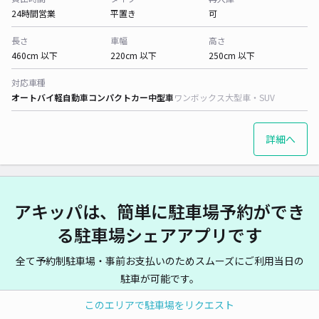
24時間営業
平置き
可
長さ
車幅
高さ
460cm 以下
220cm 以下
250cm 以下
対応車種
オートバイ
軽自動車
コンパクトカー
中型車
ワンボックス
大型車・SUV
詳細へ
アキッパは、簡単に駐車場予約ができ
る駐車場シェアアプリです
全て予約制駐車場・事前お支払いのためスムーズにご利用当日の
駐車が可能です。
また、アキッパの持つ豊富な駐車場拠点から、目的地に近い駐車
このエリアで駐車場をリクエスト
場が見つかります。