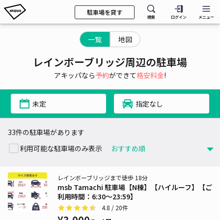
駐車場を貸す
検索
ログイン
メニュー
一覧
地図
レインボーブリッジ周辺の駐車場
アキッパなら
予約
ができて
格安料金
!
未定
指定なし
33件の駐車場があります
利用可能な駐車場のみ表示
レインボーブリッジまで徒歩 18分
msb Tamachi 駐車場【N棟】【ハイルーフ】【ご
利用時間：6:30～23:59】
4.8
/ 20件