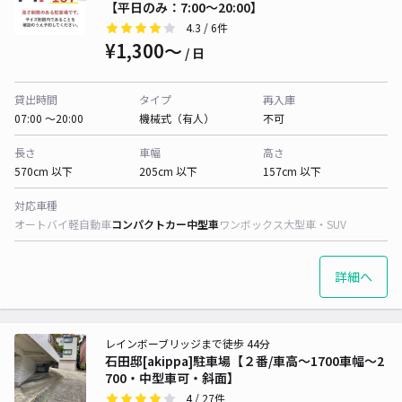
【平日のみ：7:00～20:00】
4.3
/ 6件
¥1,300〜
/ 日
貸出時間
タイプ
再入庫
07:00 〜20:00
機械式（有人）
不可
長さ
車幅
高さ
570cm 以下
205cm 以下
157cm 以下
対応車種
オートバイ
軽自動車
コンパクトカー
中型車
ワンボックス
大型車・SUV
詳細へ
レインボーブリッジまで徒歩 44分
石田邸[akippa]駐車場【２番/車高〜1700車幅〜2
700・中型車可・斜面】
4
/ 27件