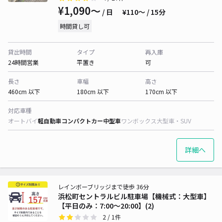
¥1,090〜
/ 日
¥110〜 / 15分
時間貸し可
貸出時間
タイプ
再入庫
24時間営業
平置き
可
長さ
車幅
高さ
460cm 以下
180cm 以下
170cm 以下
対応車種
オートバイ
軽自動車
コンパクトカー
中型車
ワンボックス
大型車・SUV
詳細へ
レインボーブリッジまで徒歩 36分
浜松町セントラルビル駐車場【機械式：大型車】
【平日のみ：7:00～20:00】(2)
2
/ 1件