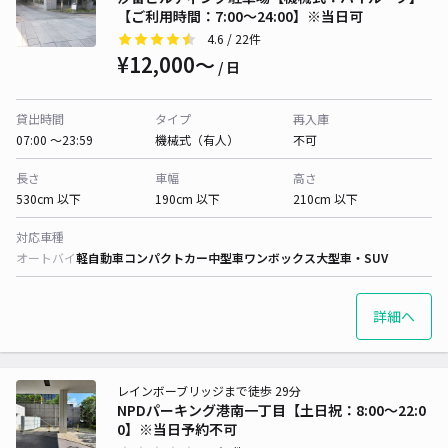
【ご利用時間：7:00〜24:00】※当日可
4.6
/ 22件
¥12,000〜
/ 日
貸出時間
タイプ
再入庫
07:00 〜23:59
機械式（有人）
不可
長さ
車幅
高さ
530cm 以下
190cm 以下
210cm 以下
対応車種
オートバイ
軽自動車
コンパクトカー
中型車
ワンボックス
大型車・SUV
詳細へ
レインボーブリッジまで徒歩 29分
NPDパーキング港南一丁目【土日祝：8:00～22:0
0】※当日予約不可