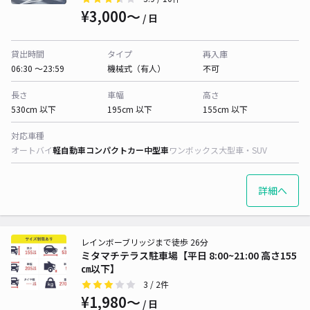
¥3,000〜
/ 日
貸出時間
タイプ
再入庫
06:30 〜23:59
機械式（有人）
不可
長さ
車幅
高さ
530cm 以下
195cm 以下
155cm 以下
対応車種
オートバイ
軽自動車
コンパクトカー
中型車
ワンボックス
大型車・SUV
詳細へ
レインボーブリッジまで徒歩 26分
ミタマチテラス駐車場【平日 8:00~21:00 高さ155
㎝以下】
3
/ 2件
¥1,980〜
/ 日