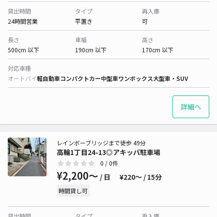
貸出時間
タイプ
再入庫
24時間営業
平置き
可
長さ
車幅
高さ
500cm 以下
190cm 以下
170cm 以下
対応車種
オートバイ
軽自動車
コンパクトカー
中型車
ワンボックス
大型車・SUV
詳細へ
レインボーブリッジまで徒歩 49分
高輪1丁目24-13◎アキッパ駐車場
0
/ 0件
¥2,200〜
/ 日
¥220〜 / 15分
時間貸し可
貸出時間
タイプ
再入庫