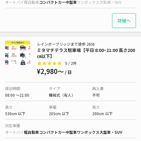
オートバイ
軽自動車
コンパクトカー
中型車
ワンボックス
大型車・SUV
詳細へ
レインボーブリッジまで徒歩 26分
ミタマチテラス駐車場【平日 8:00~21:00 高さ200
㎝以下】
5
/ 2件
¥2,980〜
/ 日
貸出時間
タイプ
再入庫
08:00 〜21:00
機械式（有人）
不可
長さ
車幅
高さ
530cm 以下
205cm 以下
200cm 以下
対応車種
オートバイ
軽自動車
コンパクトカー
中型車
ワンボックス
大型車・SUV