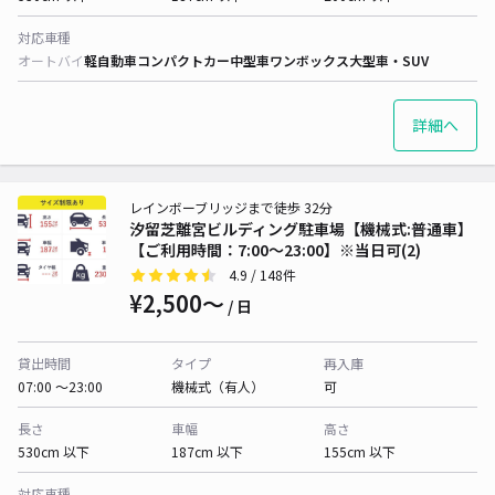
対応車種
オートバイ
軽自動車
コンパクトカー
中型車
ワンボックス
大型車・SUV
詳細へ
レインボーブリッジまで徒歩 32分
汐留芝離宮ビルディング駐車場【機械式:普通車】
【ご利用時間：7:00～23:00】※当日可(2)
4.9
/ 148件
¥2,500〜
/ 日
貸出時間
タイプ
再入庫
07:00 〜23:00
機械式（有人）
可
長さ
車幅
高さ
530cm 以下
187cm 以下
155cm 以下
対応車種