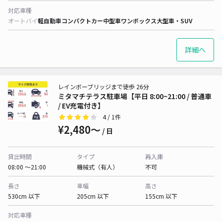
対応車種
オートバイ
軽自動車
コンパクトカー
中型車
ワンボックス
大型車・SUV
詳細へ
レインボーブリッジまで徒歩 26分
ミタマチテラス駐車場【平日 8:00~21:00 / 普通車
/ EV充電付き】
4
/ 1件
¥2,480〜
/ 日
貸出時間
タイプ
再入庫
08:00 〜21:00
機械式（有人）
不可
長さ
車幅
高さ
530cm 以下
205cm 以下
155cm 以下
対応車種