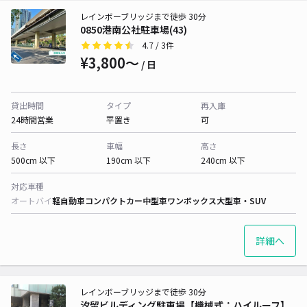
レインボーブリッジまで徒歩 30分
0850港南公社駐車場(43)
4.7
/ 3件
¥3,800〜
/ 日
貸出時間
タイプ
再入庫
24時間営業
平置き
可
長さ
車幅
高さ
500cm 以下
190cm 以下
240cm 以下
対応車種
オートバイ
軽自動車
コンパクトカー
中型車
ワンボックス
大型車・SUV
詳細へ
レインボーブリッジまで徒歩 30分
汐留ビルディング駐車場【機械式：ハイルーフ】