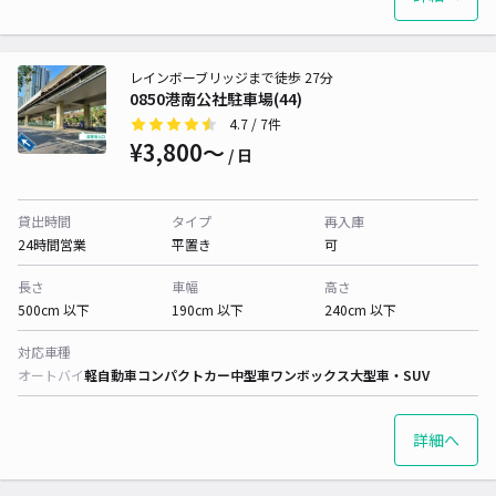
レインボーブリッジまで徒歩 27分
0850港南公社駐車場(44)
4.7
/ 7件
¥3,800〜
/ 日
貸出時間
タイプ
再入庫
24時間営業
平置き
可
長さ
車幅
高さ
500cm 以下
190cm 以下
240cm 以下
対応車種
オートバイ
軽自動車
コンパクトカー
中型車
ワンボックス
大型車・SUV
詳細へ