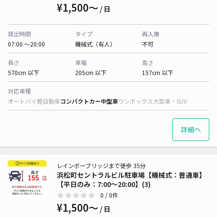
¥1,500〜
/ 日
貸出時間
タイプ
再入庫
07:00 〜20:00
機械式（有人）
不可
長さ
車幅
高さ
570cm 以下
205cm 以下
157cm 以下
対応車種
オートバイ
軽自動車
コンパクトカー
中型車
ワンボックス
大型車・SUV
詳細へ
レインボーブリッジまで徒歩 35分
浜松町セントラルビル駐車場【機械式：普通車】
【平日のみ：7:00～20:00】(3)
0
/ 0件
¥1,500〜
/ 日