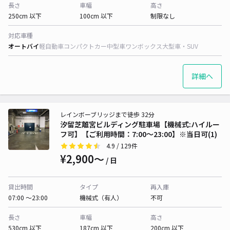
長さ
車幅
高さ
250cm 以下
100cm 以下
制限なし
対応車種
オートバイ
軽自動車
コンパクトカー
中型車
ワンボックス
大型車・SUV
詳細へ
レインボーブリッジまで徒歩 32分
汐留芝離宮ビルディング駐車場【機械式:ハイルー
フ可】【ご利用時間：7:00～23:00】※当日可(1)
4.9
/ 129件
¥2,900〜
/ 日
貸出時間
タイプ
再入庫
07:00 〜23:00
機械式（有人）
不可
長さ
車幅
高さ
530cm 以下
187cm 以下
200cm 以下