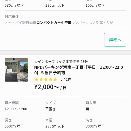
530cm 以下
190cm 以下
155cm 以下
対応車種
オートバイ
軽自動車
コンパクトカー
中型車
ワンボックス
大型車・SUV
詳細へ
レインボーブリッジまで徒歩 29分
NPDパーキング港南一丁目【平日：12:00～22:0
0】※当日予約可
5
/ 1件
¥2,000〜
/ 日
貸出時間
タイプ
再入庫
12:00 〜22:00
平置き
可
長さ
車幅
高さ
550cm 以下
230cm 以下
300cm 以下