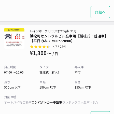
詳細へ
レインボーブリッジまで徒歩 36分
浜松町セントラルビル駐車場【機械式：普通車】
【平日のみ：7:00～20:00】
4.7
/ 23件
¥1,300〜
/ 日
貸出時間
タイプ
再入庫
07:00 〜20:00
機械式（有人）
不可
長さ
車幅
高さ
500cm 以下
180cm 以下
155cm 以下
対応車種
オートバイ
軽自動車
コンパクトカー
中型車
ワンボックス
大型車・SUV