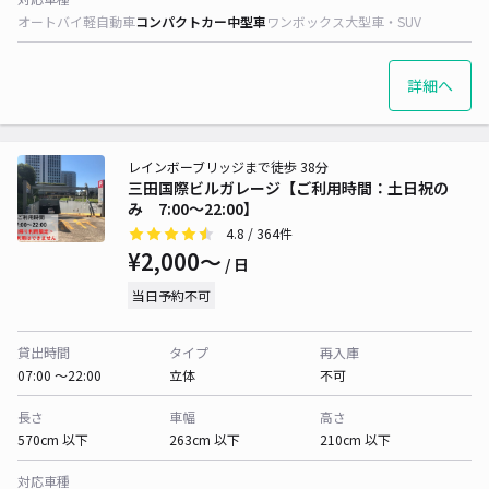
オートバイ
軽自動車
コンパクトカー
中型車
ワンボックス
大型車・SUV
詳細へ
レインボーブリッジまで徒歩 38分
三田国際ビルガレージ【ご利用時間：土日祝の
み 7:00～22:00】
4.8
/ 364件
¥2,000〜
/ 日
当日予約不可
貸出時間
タイプ
再入庫
07:00 〜22:00
立体
不可
長さ
車幅
高さ
570cm 以下
263cm 以下
210cm 以下
対応車種