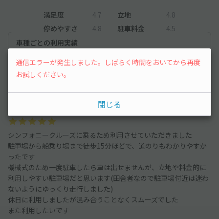
満足度
4.7
立地
4.8
停めやすさ
4.8
駐車料金
4.5
車種ごとの利用実績
コンパクトカー
1,201
件
通信エラーが発生しました。しばらく時間をおいてから再度
お試しください。
中型車
2,384
件
閉じる
中型車
2026/7/12
シンフォニークルーズに乗るため利用させていただきました
駐車場から船乗り場まで徒歩15分ほどで、道のりもわかりやすか
ったです
機械式のため一度駐車したら車は出せませんが、立地や料金的に
利用しやすい駐車場だと思います(田舎者なので駐車場付近は迷わ
ないようにゆっくり走行しました)
休日に利用しましたが混み合うことなくスムーズでした
また利用したいです