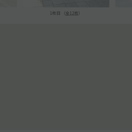
1
枚目 （
全
12
枚
）