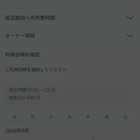
性があります
軽自動車でも高さのサイズ制限により利用できない可能性があり
周辺施設への所要時間
ます
トールワゴンはサイズ制限によりご利用いただけません
オーナー情報
◆利用可能サイズ制限内であってもルーフキャリア、ウイングが
ついている車でのご利用はできません
利用日時の指定
トラックや車の背面にスペアタイヤがあるタイプの車両はご利用
できません
ホイールやフェンダー、バンパー等をカスタムされた車でのご利
ご利用日時を選択してください
用はできません
軽貨物車両、事業用車両（黒ナンバー、緑ナンバー等）でのご入
庫はできません
貸出時間 07:00 〜 23:59
複数日の予約 可
◆当日お越しになり、車室制限によって駐車できなかった場合、
当駐車場は一切責任を負いかね、返金も出来かねます
日
月
火
水
木
金
土
◆時間制限のある駐車場のため、必ず、【ご利用時間:7:00~23:5
2026年8月
9】を厳守してください
連日予約された方23:59までに出庫されなかった場合、翌日7:00