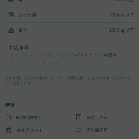
189cm 以下
タイヤ幅
2300kg 以下
重さ
対応車種
オートバイ
軽自動車
コンパクトカー
中型車
ワンボックス
大型車・SUV
対応車種に該当する車両でも、サイズ制限を超えるものは駐車できませんの
でご注意ください。
特徴
時間制限あり
日貸しのみ
機械式(有人)
再入庫不可