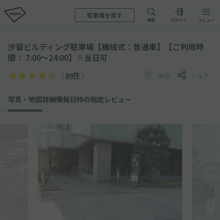
駐車場を貸す
検索
ログイン
メニュー
汐留ビルディング駐車場【機械式：普通車】【ご利用時
間： 7:00〜24:00】※当日可
（
84件
）
保存
シェア
写真・地図
詳細情報
日時の指定
レビュー