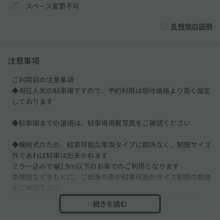
スペース変更不可
各特徴の説明
注意事項
ご利用前の注意事項
◆現在人気の駐車場ですので、予約利用は現地価格より高く設定
しております
◆駐車場までの道順は、駐車場掲載写真をご確認ください
◆機械式のため、駐車可能な車両タイプに関係なく、制限サイズ
外であれば駐車は出来かねます
ミラー込みで幅1.9m以下のお車でのご利用となります
車検証などをもとに、ご自身の車が駐車可能かサイズ制限の数値
をご確認下さい
車両にアンテナ等がついている場合、アンテナ等を収納しても、
続きを読む
スペースの高さ制限数値を超える場合、駐車できません
外国車やスポーツカーなどのタイヤ幅が広い車は、入らない可能