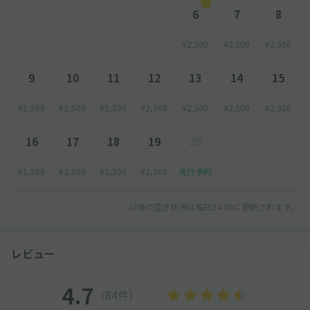
まで出庫はできません
6
7
8
予約時間を超えてご利用された場合、現地料金に従い、現地にて
超過料金・宿泊料金をお支払いください
¥2,500
¥2,500
¥2,500
ご利用時の注意事項
9
10
11
12
13
14
15
◆入出庫の際は必ず「akippaで予約している」事を現場の管理
人にお伝えのうえ、【予約確認ページ】を開いて掲示してくださ
¥1,500
¥2,500
¥1,500
¥2,500
¥2,500
¥2,500
¥2,500
い
16
17
18
19
20
◆ゲートの発券機にて必ず「駐車券」をお受け取りいただき、場
内にお進みください。出庫時に「無料認証」の手続きが必要とな
¥1,500
¥2,500
¥2,500
¥2,500
先行予約
っております
出庫時に現地係員より、【駐車券】と【予約確認ページ】を掲示
して「無料認証」を受けてください
以降の空き状況は毎日24:00に更新されます。
※無料認証を忘れますと、料金精算の際に料金が請求される可能
性がございます
レビュー
◆必ずご利用前に、車両ナンバーの登録をお願いします
4.7
（84件）
◆入庫した後に出庫された場合、再入場はできません