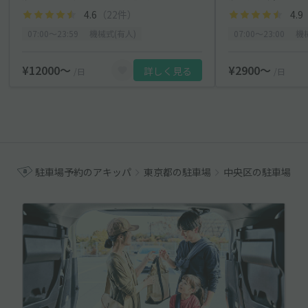
4.6
（22件）
4.9
07:00〜23:59
機械式(有人)
07:00〜23:00
機
¥12000〜
¥2900〜
詳しく見る
/日
/日
駐車場予約のアキッパ
東京都の駐車場
中央区の駐車場