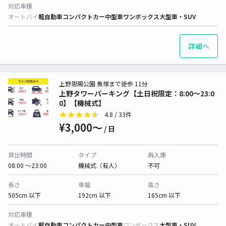
対応車種
オートバイ
軽自動車
コンパクトカー
中型車
ワンボックス
大型車・SUV
詳細へ
上野恩賜公園 魚塚まで徒歩 11分
上野タワーパーキング【土日祝限定：8:00～23:0
0】【機械式】
4.8
/ 33件
¥3,000〜
/ 日
貸出時間
タイプ
再入庫
08:00 〜23:00
機械式（有人）
不可
長さ
車幅
高さ
505cm 以下
192cm 以下
165cm 以下
対応車種
オートバイ
軽自動車
コンパクトカー
中型車
ワンボックス
大型車・SUV