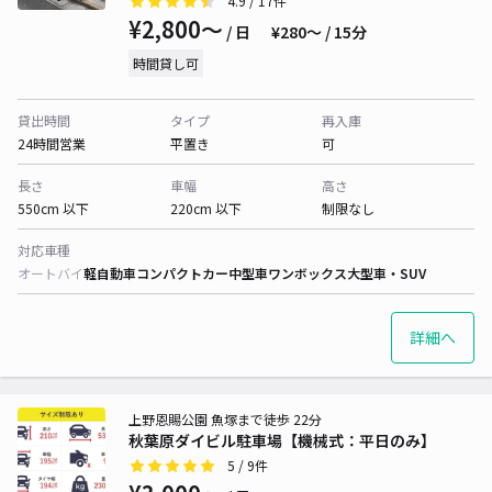
4.9
/ 17件
¥2,800〜
/ 日
¥280〜 / 15分
時間貸し可
貸出時間
タイプ
再入庫
24時間営業
平置き
可
長さ
車幅
高さ
550cm 以下
220cm 以下
制限なし
対応車種
オートバイ
軽自動車
コンパクトカー
中型車
ワンボックス
大型車・SUV
詳細へ
上野恩賜公園 魚塚まで徒歩 22分
秋葉原ダイビル駐車場【機械式：平日のみ】
5
/ 9件