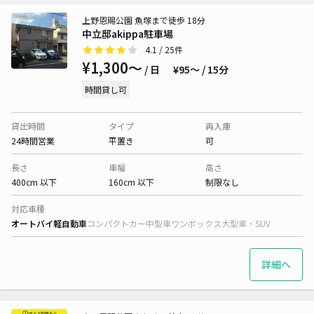
上野恩賜公園 魚塚まで徒歩 18分
中立邸akippa駐車場
4.1
/ 25件
¥1,300〜
/ 日
¥95〜 / 15分
時間貸し可
貸出時間
タイプ
再入庫
24時間営業
平置き
可
長さ
車幅
高さ
400cm 以下
160cm 以下
制限なし
対応車種
オートバイ
軽自動車
コンパクトカー
中型車
ワンボックス
大型車・SUV
詳細へ