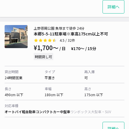
詳細へ
上野恩賜公園 魚塚まで徒歩 24分
本郷5-5-11駐車場※車高175cm以上不可
4.5
/ 32件
¥1,700〜
/ 日
¥170〜 / 15分
時間貸し可
貸出時間
タイプ
再入庫
24時間営業
平置き
可
長さ
車幅
高さ
490cm 以下
180cm 以下
175cm 以下
対応車種
オートバイ
軽自動車
コンパクトカー
中型車
ワンボックス
大型車・SUV
詳細へ