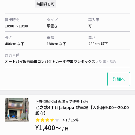
時間貸し可
貸出時間
タイプ
再入庫
10:00 〜18:00
平置き
可
長さ
車幅
高さ
480cm 以下
180cm 以下
238cm 以下
対応車種
オートバイ
軽自動車
コンパクトカー
中型車
ワンボックス
大型車・SUV
詳細へ
上野恩賜公園 魚塚まで徒歩 14分
池之端4丁目[akippa]駐車場【入出庫9:00〜20:00
厳守】
4.1
/ 15件
¥1,400〜
/ 日