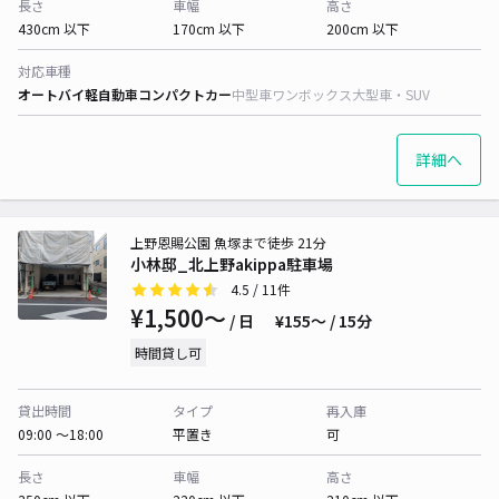
長さ
車幅
高さ
430cm 以下
170cm 以下
200cm 以下
対応車種
オートバイ
軽自動車
コンパクトカー
中型車
ワンボックス
大型車・SUV
詳細へ
上野恩賜公園 魚塚まで徒歩 21分
小林邸_北上野akippa駐車場
4.5
/ 11件
¥1,500〜
/ 日
¥155〜 / 15分
時間貸し可
貸出時間
タイプ
再入庫
09:00 〜18:00
平置き
可
長さ
車幅
高さ