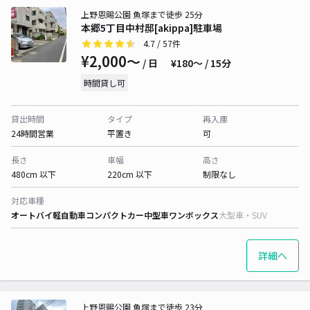
上野恩賜公園 魚塚まで徒歩 25分
本郷5丁目中村邸[akippa]駐車場
4.7
/ 57件
¥2,000〜
/ 日
¥180〜 / 15分
時間貸し可
貸出時間
タイプ
再入庫
24時間営業
平置き
可
長さ
車幅
高さ
480cm 以下
220cm 以下
制限なし
対応車種
オートバイ
軽自動車
コンパクトカー
中型車
ワンボックス
大型車・SUV
詳細へ
上野恩賜公園 魚塚まで徒歩 23分