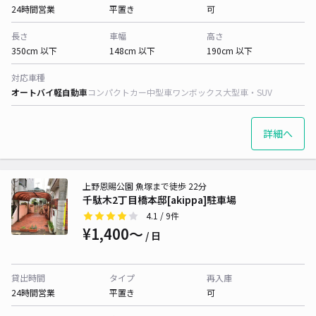
24時間営業
平置き
可
長さ
車幅
高さ
350cm 以下
148cm 以下
190cm 以下
対応車種
オートバイ
軽自動車
コンパクトカー
中型車
ワンボックス
大型車・SUV
詳細へ
上野恩賜公園 魚塚まで徒歩 22分
千駄木2丁目橋本邸[akippa]駐車場
4.1
/ 9件
¥1,400〜
/ 日
貸出時間
タイプ
再入庫
24時間営業
平置き
可