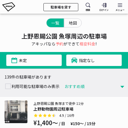
駐車場を貸す
検索
ログイン
メニュー
一覧
地図
上野恩賜公園 魚塚周辺の駐車場
アキッパなら
予約
ができて
格安料金
!
未定
指定なし
139件の駐車場があります
利用可能な駐車場のみ表示
上野恩賜公園 魚塚まで徒歩 11分
上野動物園周辺駐車場
4.9
/ 16件
¥1,400〜
/ 日
¥150〜 / 15分