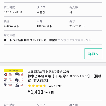
貸出時間
タイプ
再入庫
09:00 〜20:00
平置き
可
長さ
車幅
高さ
460cm 以下
180cm 以下
250cm 以下
対応車種
オートバイ
軽自動車
コンパクトカー
中型車
ワンボックス
大型車・SUV
詳細へ
上野恩賜公園 魚塚まで徒歩 12分
鈴木ビル駐車場【日･祝除く 8:00～19:00】【機械
式_有人対応】
4.6
/ 92件
¥1,410〜
/ 日
貸出時間
タイプ
再入庫