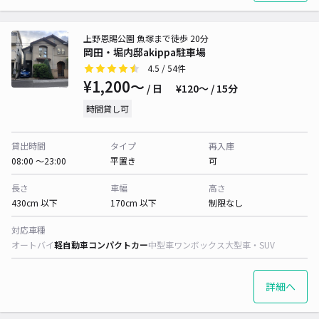
上野恩賜公園 魚塚まで徒歩 20分
岡田・堀内邸akippa駐車場
4.5
/ 54件
¥1,200〜
/ 日
¥120〜 / 15分
時間貸し可
貸出時間
タイプ
再入庫
08:00 〜23:00
平置き
可
長さ
車幅
高さ
430cm 以下
170cm 以下
制限なし
対応車種
オートバイ
軽自動車
コンパクトカー
中型車
ワンボックス
大型車・SUV
詳細へ