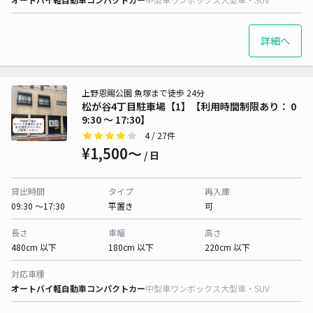
詳細へ
上野恩賜公園 魚塚まで徒歩 24分
松が谷4丁目駐車場【1】【利用時間制限あり： 0
9:30 〜 17:30】
4
/ 27件
¥1,500〜
/ 日
貸出時間
タイプ
再入庫
09:30 〜17:30
平置き
可
長さ
車幅
高さ
480cm 以下
180cm 以下
220cm 以下
対応車種
オートバイ
軽自動車
コンパクトカー
中型車
ワンボックス
大型車・SUV