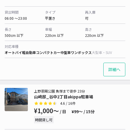
貸出時間
タイプ
再入庫
06:00 〜23:00
平置き
可
長さ
車幅
高さ
500cm 以下
220cm 以下
220cm 以下
対応車種
オートバイ
軽自動車
コンパクトカー
中型車
ワンボックス
大型車・SUV
詳細へ
上野恩賜公園 魚塚まで徒歩 23分
山﨑邸_谷中2丁目akippa駐車場
4.6
/ 16件
¥1,000〜
/ 日
¥99〜 / 15分
時間貸し可