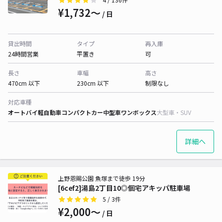
¥1,732〜
/ 日
貸出時間
タイプ
再入庫
24時間営業
平置き
可
長さ
車幅
高さ
470cm 以下
230cm 以下
制限なし
対応車種
オートバイ
軽自動車
コンパクトカー
中型車
ワンボックス
大型車・SUV
詳細へ
上野恩賜公園 魚塚まで徒歩 19分
[6cef2]湯島2丁目10◎個宅アキッパ駐車場
5
/ 3件
¥2,000〜
/ 日