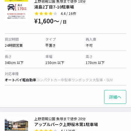
上野恩賜公園 魚塚まで徒歩 18分
湯島2丁目7-10駐車場
4.4
/ 16件
¥1,600〜
/ 日
貸出時間
タイプ
再入庫
24時間営業
平置き
不可
長さ
車幅
高さ
340cm 以下
150cm 以下
170cm 以下
対応車種
オートバイ
軽自動車
コンパクトカー
中型車
ワンボックス
大型車・SUV
詳細へ
上野恩賜公園 魚塚まで徒歩 20分
アップルパーク上野桜木第1駐車場
4
/ 136件