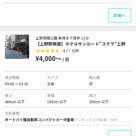
詳細へ
上野恩賜公園 魚塚まで徒歩 11分
【上野駅隣接】ホテルサンルート"ステラ"上野
4.7
/ 33件
¥4,000〜
/ 日
貸出時間
タイプ
再入庫
09:00 〜23:30
立体
可
長さ
車幅
高さ
460cm 以下
180cm 以下
200cm 以下
対応車種
オートバイ
軽自動車
コンパクトカー
中型車
ワンボックス
大型車・SUV