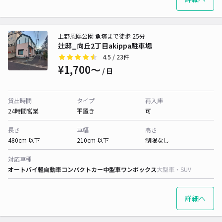
上野恩賜公園 魚塚まで徒歩 25分
辻邸_向丘2丁目akippa駐車場
4.5
/ 23件
¥1,700〜
/ 日
貸出時間
タイプ
再入庫
24時間営業
平置き
可
長さ
車幅
高さ
480cm 以下
210cm 以下
制限なし
対応車種
オートバイ
軽自動車
コンパクトカー
中型車
ワンボックス
大型車・SUV
詳細へ