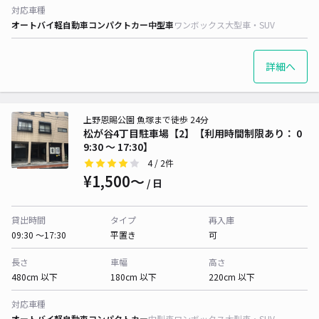
対応車種
オートバイ
軽自動車
コンパクトカー
中型車
ワンボックス
大型車・SUV
詳細へ
上野恩賜公園 魚塚まで徒歩 24分
松が谷4丁目駐車場【2】【利用時間制限あり： 0
9:30 〜 17:30】
4
/ 2件
¥1,500〜
/ 日
貸出時間
タイプ
再入庫
09:30 〜17:30
平置き
可
長さ
車幅
高さ
480cm 以下
180cm 以下
220cm 以下
対応車種
オートバイ
軽自動車
コンパクトカー
中型車
ワンボックス
大型車・SUV