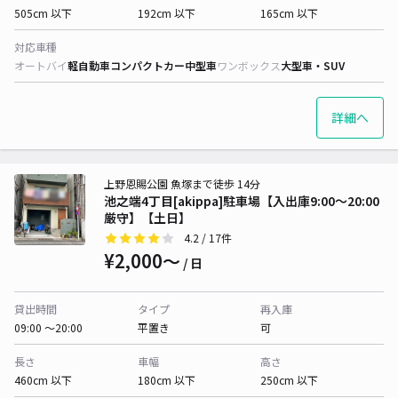
505cm 以下
192cm 以下
165cm 以下
対応車種
オートバイ
軽自動車
コンパクトカー
中型車
ワンボックス
大型車・SUV
詳細へ
上野恩賜公園 魚塚まで徒歩 14分
池之端4丁目[akippa]駐車場【入出庫9:00〜20:00
厳守】【土日】
4.2
/ 17件
¥2,000〜
/ 日
貸出時間
タイプ
再入庫
09:00 〜20:00
平置き
可
長さ
車幅
高さ
460cm 以下
180cm 以下
250cm 以下