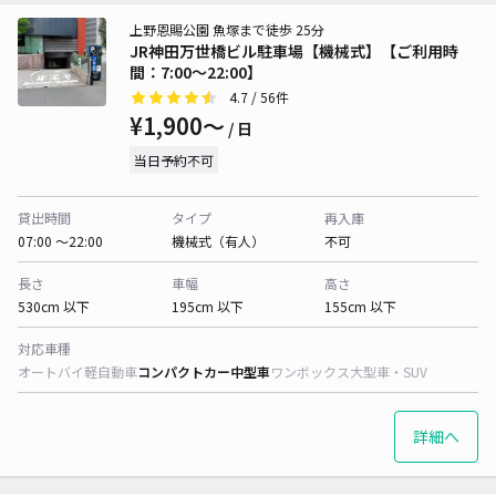
上野恩賜公園 魚塚まで徒歩 25分
JR神田万世橋ビル駐車場【機械式】【ご利用時
間：7:00～22:00】
4.7
/ 56件
¥1,900〜
/ 日
当日予約不可
貸出時間
タイプ
再入庫
07:00 〜22:00
機械式（有人）
不可
長さ
車幅
高さ
530cm 以下
195cm 以下
155cm 以下
対応車種
オートバイ
軽自動車
コンパクトカー
中型車
ワンボックス
大型車・SUV
詳細へ