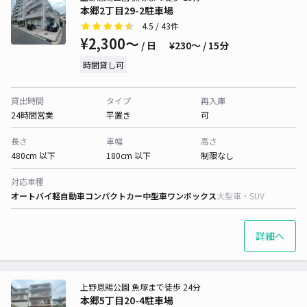
本郷2丁目29-2駐車場
4.5
/ 43件
¥2,300〜
/ 日
¥230〜 / 15分
時間貸し可
貸出時間
タイプ
再入庫
24時間営業
平置き
可
長さ
車幅
高さ
480cm 以下
180cm 以下
制限なし
対応車種
オートバイ
軽自動車
コンパクトカー
中型車
ワンボックス
大型車・SUV
詳細へ
上野恩賜公園 魚塚まで徒歩 24分
本郷5丁目20-4駐車場