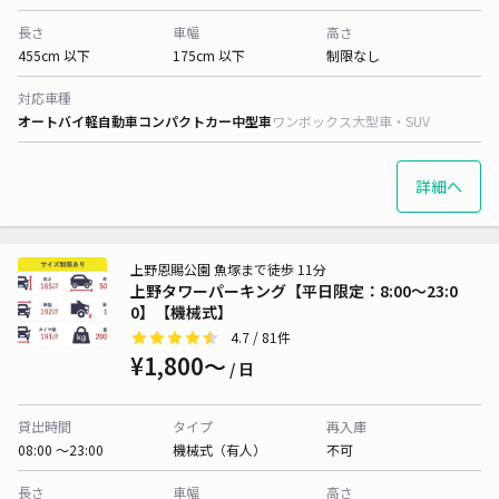
長さ
車幅
高さ
455cm 以下
175cm 以下
制限なし
対応車種
オートバイ
軽自動車
コンパクトカー
中型車
ワンボックス
大型車・SUV
詳細へ
上野恩賜公園 魚塚まで徒歩 11分
上野タワーパーキング【平日限定：8:00～23:0
0】【機械式】
4.7
/ 81件
¥1,800〜
/ 日
貸出時間
タイプ
再入庫
08:00 〜23:00
機械式（有人）
不可
長さ
車幅
高さ