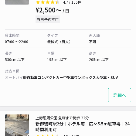
4.7
/ 155件
¥2,500〜
/ 日
当日予約不可
貸出時間
タイプ
再入庫
07:00 〜22:00
機械式（有人）
不可
長さ
車幅
高さ
530cm 以下
195cm 以下
205cm 以下
対応車種
オートバイ
軽自動車
コンパクトカー
中型車
ワンボックス
大型車・SUV
詳細へ
上野恩賜公園 魚塚まで徒歩 22分
新御徒町駅2分｜ホテル前｜広々5.5m駐車場｜24
時間利用可