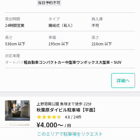
当日予約不可
貸出時間
タイプ
再入庫
24時間営業
機械式（有人）
不可
長さ
車幅
高さ
530cm 以下
195cm 以下
210cm 以下
対応車種
オートバイ
軽自動車
コンパクトカー
中型車
ワンボックス
大型車・SUV
詳細へ
上野恩賜公園 魚塚まで徒歩 22分
秋葉原ダイビル駐車場【平面】
4.8
/ 24件
¥4,000〜
/ 日
このエリアで駐車場をリクエスト
当日予約不可