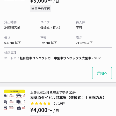
¥3,000〜
/ 日
当日予約不可
貸出時間
タイプ
再入庫
24時間営業
機械式（有人）
不可
長さ
車幅
高さ
530cm 以下
195cm 以下
210cm 以下
対応車種
オートバイ
軽自動車
コンパクトカー
中型車
ワンボックス
大型車・SUV
詳細へ
上野恩賜公園 魚塚まで徒歩 22分
秋葉原ダイビル駐車場【機械式：土日祝のみ】
5
/ 10件
¥4,000〜
/ 日