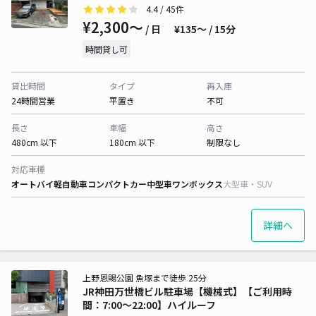
4.4
/ 45件
¥2,300〜
/ 日
¥135〜 / 15分
時間貸し可
貸出時間
タイプ
再入庫
24時間営業
平置き
不可
長さ
車幅
高さ
480cm 以下
180cm 以下
制限なし
対応車種
オートバイ
軽自動車
コンパクトカー
中型車
ワンボックス
大型車・SUV
詳細へ
上野恩賜公園 魚塚まで徒歩 25分
JR神田万世橋ビル駐車場【機械式】【ご利用時
間：7:00～22:00】ハイルーフ