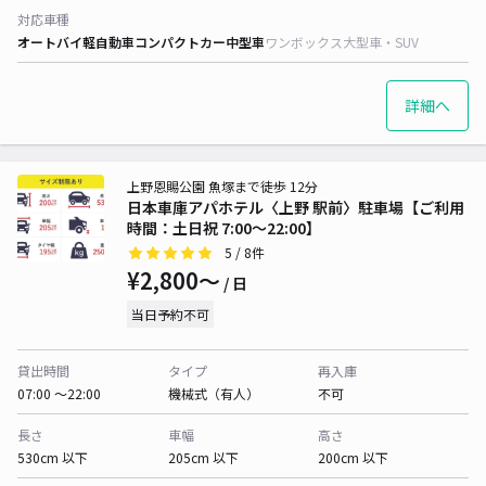
対応車種
オートバイ
軽自動車
コンパクトカー
中型車
ワンボックス
大型車・SUV
詳細へ
上野恩賜公園 魚塚まで徒歩 12分
日本車庫アパホテル〈上野 駅前〉駐車場【ご利用
時間：土日祝 7:00～22:00】
5
/ 8件
¥2,800〜
/ 日
当日予約不可
貸出時間
タイプ
再入庫
07:00 〜22:00
機械式（有人）
不可
長さ
車幅
高さ
530cm 以下
205cm 以下
200cm 以下