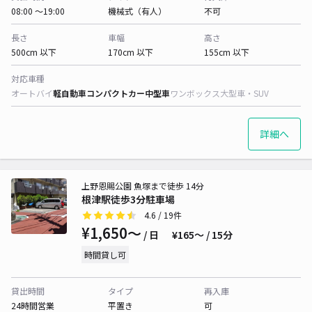
08:00 〜19:00
機械式（有人）
不可
長さ
車幅
高さ
500cm 以下
170cm 以下
155cm 以下
対応車種
オートバイ
軽自動車
コンパクトカー
中型車
ワンボックス
大型車・SUV
詳細へ
上野恩賜公園 魚塚まで徒歩 14分
根津駅徒歩3分駐車場
4.6
/ 19件
¥1,650〜
/ 日
¥165〜 / 15分
時間貸し可
貸出時間
タイプ
再入庫
24時間営業
平置き
可