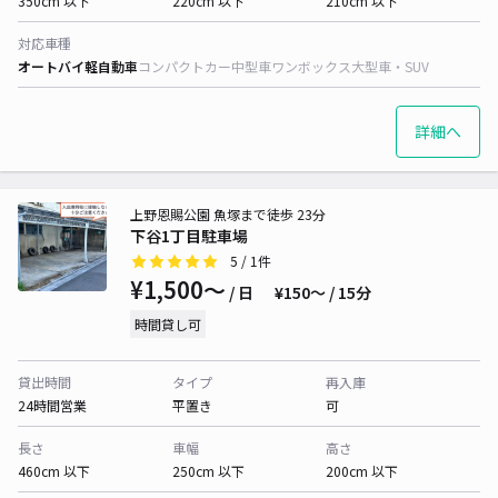
350cm 以下
220cm 以下
210cm 以下
対応車種
オートバイ
軽自動車
コンパクトカー
中型車
ワンボックス
大型車・SUV
詳細へ
上野恩賜公園 魚塚まで徒歩 23分
下谷1丁目駐車場
5
/ 1件
¥1,500〜
/ 日
¥150〜 / 15分
時間貸し可
貸出時間
タイプ
再入庫
24時間営業
平置き
可
長さ
車幅
高さ
460cm 以下
250cm 以下
200cm 以下