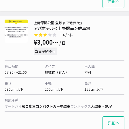
詳細へ
上野恩賜公園 魚塚まで徒歩 9分
アパホテル＜上野駅南＞駐車場
3.4
/ 5件
¥3,000〜
/ 日
当日予約不可
貸出時間
タイプ
再入庫
07:30 〜21:00
機械式（有人）
不可
長さ
車幅
高さ
530cm 以下
205cm 以下
155cm 以下
対応車種
オートバイ
軽自動車
コンパクトカー
中型車
ワンボックス
大型車・SUV
詳細へ