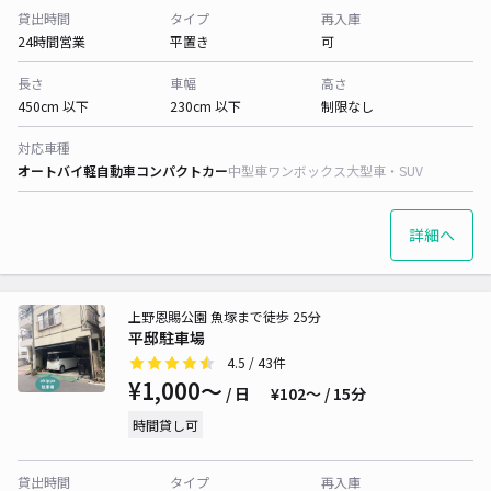
貸出時間
タイプ
再入庫
24時間営業
平置き
可
長さ
車幅
高さ
450cm 以下
230cm 以下
制限なし
対応車種
オートバイ
軽自動車
コンパクトカー
中型車
ワンボックス
大型車・SUV
詳細へ
上野恩賜公園 魚塚まで徒歩 25分
平邸駐車場
4.5
/ 43件
¥1,000〜
/ 日
¥102〜 / 15分
時間貸し可
貸出時間
タイプ
再入庫