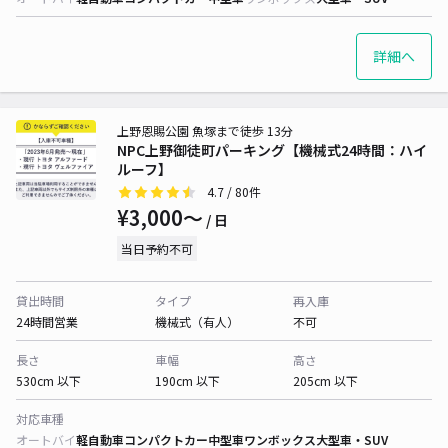
詳細へ
上野恩賜公園 魚塚まで徒歩 13分
NPC上野御徒町パーキング【機械式24時間：ハイ
ルーフ】
4.7
/ 80件
¥3,000〜
/ 日
当日予約不可
貸出時間
タイプ
再入庫
24時間営業
機械式（有人）
不可
長さ
車幅
高さ
530cm 以下
190cm 以下
205cm 以下
対応車種
オートバイ
軽自動車
コンパクトカー
中型車
ワンボックス
大型車・SUV