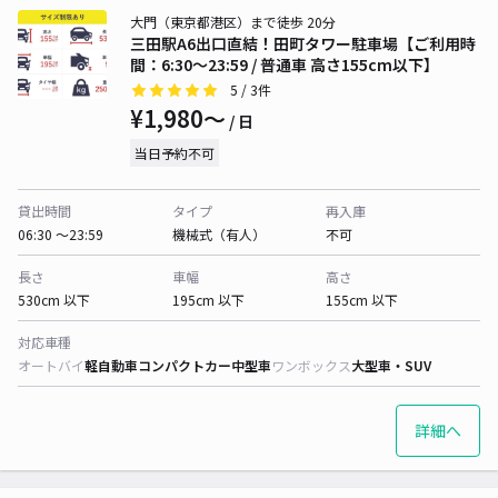
大門（東京都港区）まで徒歩 20分
三田駅A6出口直結！田町タワー駐車場【ご利用時
間：6:30～23:59 / 普通車 高さ155cm以下】
5
/ 3件
¥1,980〜
/ 日
当日予約不可
貸出時間
タイプ
再入庫
06:30 〜23:59
機械式（有人）
不可
長さ
車幅
高さ
530cm 以下
195cm 以下
155cm 以下
対応車種
オートバイ
軽自動車
コンパクトカー
中型車
ワンボックス
大型車・SUV
詳細へ