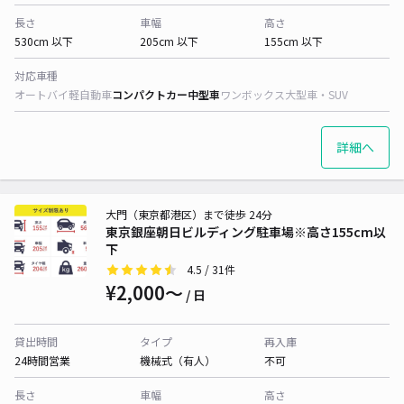
長さ
車幅
高さ
530cm 以下
205cm 以下
155cm 以下
対応車種
オートバイ
軽自動車
コンパクトカー
中型車
ワンボックス
大型車・SUV
詳細へ
大門（東京都港区）まで徒歩 24分
東京銀座朝日ビルディング駐車場※高さ155cm以
下
4.5
/ 31件
¥2,000〜
/ 日
貸出時間
タイプ
再入庫
24時間営業
機械式（有人）
不可
長さ
車幅
高さ