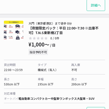
詳細へ
大門（東京都港区）まで徒歩 8分
【夜間限定パック：平日 22:00~7:30 ※出庫不
可】T.N.S東新橋2丁目
0
/ 0件
¥1,000〜
/ 日
当日予約不可
貸出時間
タイプ
再入庫
22:00 〜23:59
機械式（有人）
不可
長さ
車幅
高さ
530cm 以下
195cm 以下
200cm 以下
対応車種
オートバイ
軽自動車
コンパクトカー
中型車
ワンボックス
大型車・SUV