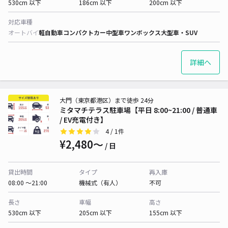
530cm 以下
186cm 以下
200cm 以下
対応車種
オートバイ
軽自動車
コンパクトカー
中型車
ワンボックス
大型車・SUV
詳細へ
大門（東京都港区）まで徒歩 24分
ミタマチテラス駐車場【平日 8:00~21:00 / 普通車
/ EV充電付き】
4
/ 1件
¥2,480〜
/ 日
貸出時間
タイプ
再入庫
08:00 〜21:00
機械式（有人）
不可
長さ
車幅
高さ
530cm 以下
205cm 以下
155cm 以下