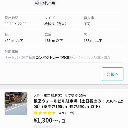
当日予約不可
貸出時間
タイプ
再入庫
08:30 〜22:00
機械式（有人）
不可
長さ
車幅
高さ
490cm 以下
175cm 以下
155cm 以下
対応車種
オートバイ
軽自動車
コンパクトカー
中型車
ワンボックス
大型車・SUV
詳細へ
大門（東京都港区）まで徒歩 25分
銀座ウォールビル駐車場【土日祝のみ：8:30～22:
00】(※高さ155cm 長さ550cm以下)
4.9
/ 17件
¥1,300〜
/ 日