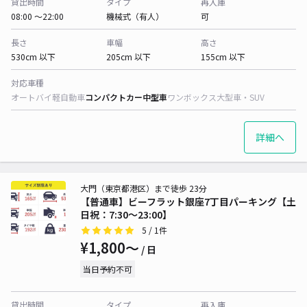
貸出時間
タイプ
再入庫
08:00 〜22:00
機械式（有人）
可
長さ
車幅
高さ
530cm 以下
205cm 以下
155cm 以下
対応車種
オートバイ
軽自動車
コンパクトカー
中型車
ワンボックス
大型車・SUV
詳細へ
大門（東京都港区）まで徒歩 23分
【普通車】ビーフラット銀座7丁目パーキング【土
日祝：7:30～23:00】
5
/ 1件
¥1,800〜
/ 日
当日予約不可
貸出時間
タイプ
再入庫