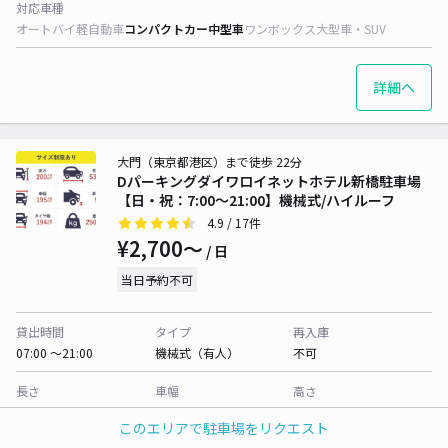
対応車種
オートバイ
軽自動車
コンパクトカー
中型車
ワンボックス
大型車・SUV
詳細へ
大門（東京都港区）まで徒歩 22分
Dパーキングダイワロイネットホテル新橋駐車場
【日・祝：7:00～21:00】機械式/ハイルーフ
4.9
/ 17件
¥2,700〜
/ 日
当日予約不可
貸出時間
タイプ
再入庫
07:00 〜21:00
機械式（有人）
不可
長さ
車幅
高さ
530cm 以下
195cm 以下
200cm 以下
このエリアで駐車場をリクエスト