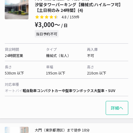
汐留タワーパーキング【機械式:ハイルーフ可】
【土日祝のみ 24時間】(4)
4.8
/ 159件
¥3,000〜
/ 日
当日予約不可
貸出時間
タイプ
再入庫
24時間営業
機械式（有人）
不可
長さ
車幅
高さ
530cm 以下
195cm 以下
210cm 以下
対応車種
オートバイ
軽自動車
コンパクトカー
中型車
ワンボックス
大型車・SUV
詳細へ
大門（東京都港区）まで徒歩 18分