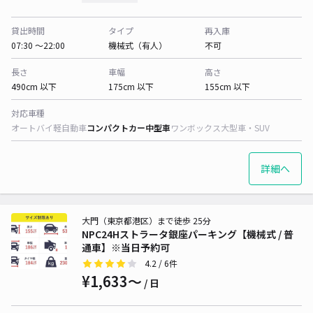
貸出時間
タイプ
再入庫
07:30 〜22:00
機械式（有人）
不可
長さ
車幅
高さ
490cm 以下
175cm 以下
155cm 以下
対応車種
オートバイ
軽自動車
コンパクトカー
中型車
ワンボックス
大型車・SUV
詳細へ
大門（東京都港区）まで徒歩 25分
NPC24Hストラータ銀座パーキング【機械式 / 普
通車】※当日予約可
4.2
/ 6件
¥1,633〜
/ 日