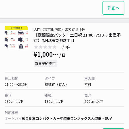
詳細へ
大門（東京都港区）まで徒歩 8分
【夜間限定パック：土日祝 21:00~7:30 ※出庫不
可】T.N.S東新橋2丁目
0
/ 0件
¥1,000〜
/ 日
当日予約不可
貸出時間
タイプ
再入庫
21:00 〜23:59
機械式（有人）
不可
長さ
車幅
高さ
530cm 以下
195cm 以下
200cm 以下
対応車種
オートバイ
軽自動車
コンパクトカー
中型車
ワンボックス
大型車・SUV