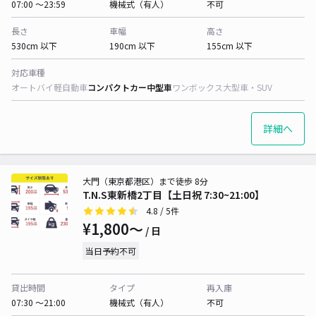
07:00 〜23:59
機械式（有人）
不可
長さ
車幅
高さ
530cm 以下
190cm 以下
155cm 以下
対応車種
オートバイ
軽自動車
コンパクトカー
中型車
ワンボックス
大型車・SUV
詳細へ
大門（東京都港区）まで徒歩 8分
T.N.S東新橋2丁目【土日祝 7:30~21:00】
4.8
/ 5件
¥1,800〜
/ 日
当日予約不可
貸出時間
タイプ
再入庫
07:30 〜21:00
機械式（有人）
不可