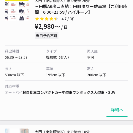
大門（東京都港区）まで徒歩 20分
三田駅A6出口直結！田町タワー駐車場【ご利用時
間：6:30~23:59 / ハイルーフ】
4.7
/ 3件
¥2,980〜
/ 日
当日予約不可
貸出時間
タイプ
再入庫
06:30 〜23:59
機械式（有人）
不可
長さ
車幅
高さ
530cm 以下
195cm 以下
200cm 以下
対応車種
オートバイ
軽自動車
コンパクトカー
中型車
ワンボックス
大型車・SUV
詳細へ
大門（東京都港区）まで徒歩 18分