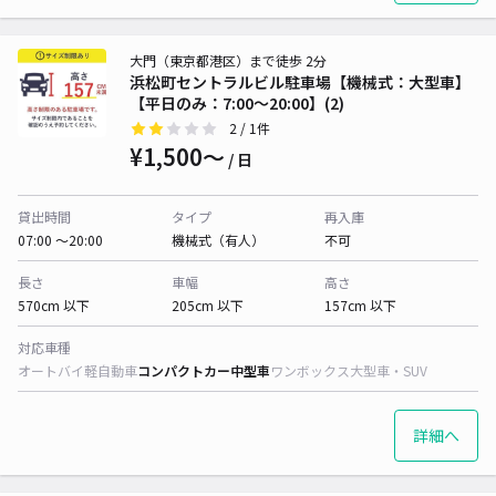
大門（東京都港区）まで徒歩 2分
浜松町セントラルビル駐車場【機械式：大型車】
【平日のみ：7:00～20:00】(2)
2
/ 1件
¥1,500〜
/ 日
貸出時間
タイプ
再入庫
07:00 〜20:00
機械式（有人）
不可
長さ
車幅
高さ
570cm 以下
205cm 以下
157cm 以下
対応車種
オートバイ
軽自動車
コンパクトカー
中型車
ワンボックス
大型車・SUV
詳細へ