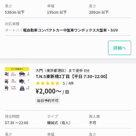
長さ
車幅
高さ
530cm 以下
195cm 以下
200cm 以下
対応車種
オートバイ
軽自動車
コンパクトカー
中型車
ワンボックス
大型車・SUV
詳細へ
大門（東京都港区）まで徒歩 8分
T.N.S東新橋2丁目【平日 7:30~22:00】
5
/ 4件
¥2,000〜
/ 日
当日予約不可
貸出時間
タイプ
再入庫
07:30 〜22:00
機械式（有人）
不可
長さ
車幅
高さ