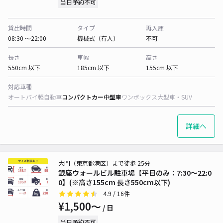
当日予約不可
貸出時間
タイプ
再入庫
08:30 〜22:00
機械式（有人）
不可
長さ
車幅
高さ
550cm 以下
185cm 以下
155cm 以下
対応車種
オートバイ
軽自動車
コンパクトカー
中型車
ワンボックス
大型車・SUV
詳細へ
大門（東京都港区）まで徒歩 25分
銀座ウォールビル駐車場【平日のみ：7:30～22:0
0】(※高さ155cm 長さ550cm以下)
4.9
/ 16件
¥1,500〜
/ 日
当日予約不可