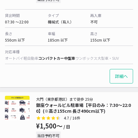
貸出時間
タイプ
再入庫
07:30 〜22:00
機械式（有人）
不可
長さ
車幅
高さ
550cm 以下
185cm 以下
155cm 以下
対応車種
オートバイ
軽自動車
コンパクトカー
中型車
ワンボックス
大型車・SUV
詳細へ
大門（東京都港区）まで徒歩 25分
銀座ウォールビル駐車場【平日のみ：7:30～22:0
0】(※高さ155cm 長さ490cm以下)
4.7
/ 16件
¥1,500〜
/ 日
当日予約不可