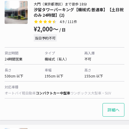
大門（東京都港区）まで徒歩 18分
汐留タワーパーキング【機械式:普通車】【土日祝
のみ 24時間】(2)
4.9
/ 111件
¥2,000〜
/ 日
当日予約不可
貸出時間
タイプ
再入庫
24時間営業
機械式（有人）
不可
長さ
車幅
高さ
530cm 以下
195cm 以下
155cm 以下
対応車種
オートバイ
軽自動車
コンパクトカー
中型車
ワンボックス
大型車・SUV
詳細へ