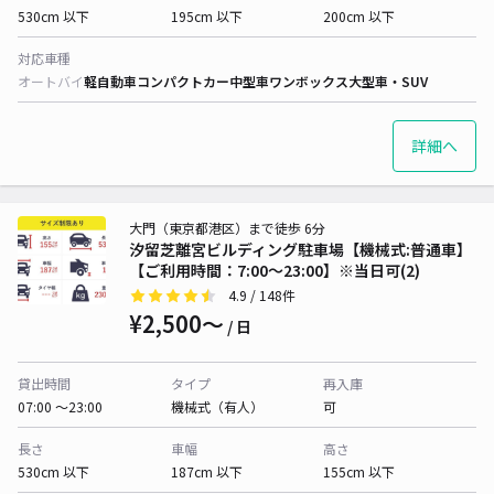
530cm 以下
195cm 以下
200cm 以下
対応車種
オートバイ
軽自動車
コンパクトカー
中型車
ワンボックス
大型車・SUV
詳細へ
大門（東京都港区）まで徒歩 6分
汐留芝離宮ビルディング駐車場【機械式:普通車】
【ご利用時間：7:00～23:00】※当日可(2)
4.9
/ 148件
¥2,500〜
/ 日
貸出時間
タイプ
再入庫
07:00 〜23:00
機械式（有人）
可
長さ
車幅
高さ
530cm 以下
187cm 以下
155cm 以下