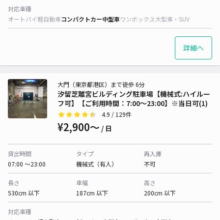
対応車種
オートバイ
軽自動車
コンパクトカー
中型車
ワンボックス
大型車・SUV
詳細へ
大門（東京都港区）まで徒歩 6分
汐留芝離宮ビルディング駐車場【機械式:ハイルー
フ可】【ご利用時間：7:00～23:00】※当日可(1)
4.9
/ 129件
¥2,900〜
/ 日
貸出時間
タイプ
再入庫
07:00 〜23:00
機械式（有人）
不可
長さ
車幅
高さ
530cm 以下
187cm 以下
200cm 以下
対応車種