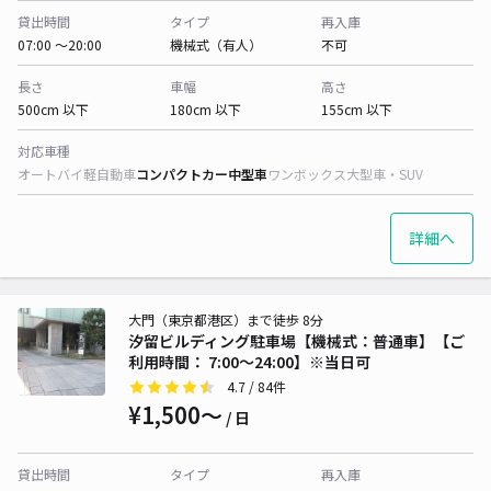
貸出時間
タイプ
再入庫
07:00 〜20:00
機械式（有人）
不可
長さ
車幅
高さ
500cm 以下
180cm 以下
155cm 以下
対応車種
オートバイ
軽自動車
コンパクトカー
中型車
ワンボックス
大型車・SUV
詳細へ
大門（東京都港区）まで徒歩 8分
汐留ビルディング駐車場【機械式：普通車】【ご
利用時間： 7:00〜24:00】※当日可
4.7
/ 84件
¥1,500〜
/ 日
貸出時間
タイプ
再入庫