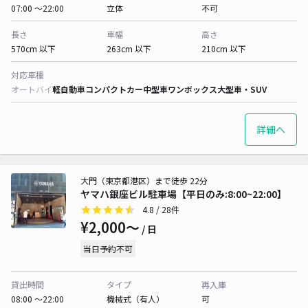
07:00 〜22:00
立体
不可
長さ
車幅
高さ
570cm 以下
263cm 以下
210cm 以下
対応車種
オートバイ
軽自動車
コンパクトカー
中型車
ワンボックス
大型車・SUV
詳細へ
大門（東京都港区）まで徒歩 22分
ヤマハ銀座ビル駐車場【平日のみ:8:00~22:00】
4.8
/ 28件
¥2,000〜
/ 日
当日予約不可
貸出時間
タイプ
再入庫
08:00 〜22:00
機械式（有人）
可