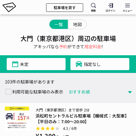
駐車場を貸す
検索
ログイン
メニュー
一覧
地図
大門（東京都港区）周辺の駐車場
アキッパなら
予約
ができて
格安料金
!
未定
指定なし
103件の駐車場があります
利用可能な駐車場のみ表示
大門（東京都港区）まで徒歩 2分
浜松町セントラルビル駐車場【機械式：大型車】
【平日のみ：7:00～20:00】
4.3
/ 6件