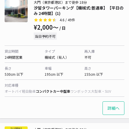
大門（東京都港区）まで徒歩 18分
汐留タワーパーキング【機械式:普通車】【平日の
み 24時間】(1)
4.6
/ 49件
¥2,000〜
/ 日
当日予約不可
貸出時間
タイプ
再入庫
24時間営業
機械式（有人）
不可
長さ
車幅
高さ
530cm 以下
195cm 以下
155cm 以下
対応車種
オートバイ
軽自動車
コンパクトカー
中型車
ワンボックス
大型車・SUV
詳細へ