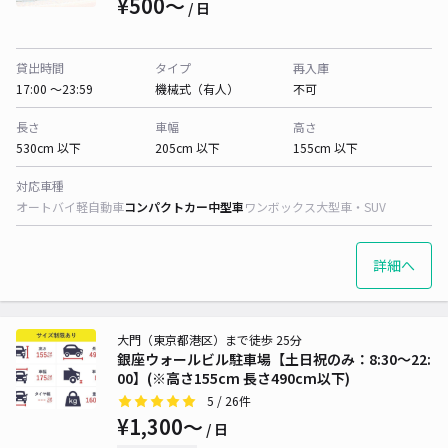
¥500〜
/ 日
貸出時間
タイプ
再入庫
17:00 〜23:59
機械式（有人）
不可
長さ
車幅
高さ
530cm 以下
205cm 以下
155cm 以下
対応車種
オートバイ
軽自動車
コンパクトカー
中型車
ワンボックス
大型車・SUV
詳細へ
大門（東京都港区）まで徒歩 25分
銀座ウォールビル駐車場【土日祝のみ：8:30～22:
00】(※高さ155cm 長さ490cm以下)
5
/ 26件
¥1,300〜
/ 日