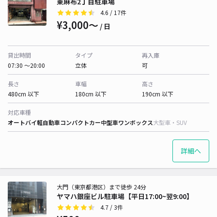
東麻布2丁目駐車場
4.6
/ 17件
¥3,000〜
/ 日
貸出時間
タイプ
再入庫
07:30 〜20:00
立体
可
長さ
車幅
高さ
480cm 以下
180cm 以下
190cm 以下
対応車種
オートバイ
軽自動車
コンパクトカー
中型車
ワンボックス
大型車・SUV
詳細へ
大門（東京都港区）まで徒歩 24分
ヤマハ銀座ビル駐車場【平日17:00~翌9:00】
4.7
/ 3件