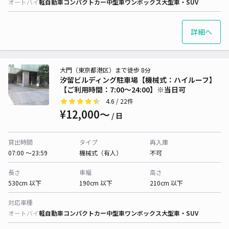
オートバイ
軽自動車
コンパクトカー
中型車
ワンボックス
大型車・SUV
詳細へ
大門（東京都港区）まで徒歩 8分
汐留ビルディング駐車場【機械式：ハイルーフ】
【ご利用時間：7:00〜24:00】※当日可
4.6
/ 22件
¥12,000〜
/ 日
貸出時間
タイプ
再入庫
07:00 〜23:59
機械式（有人）
不可
長さ
車幅
高さ
530cm 以下
190cm 以下
210cm 以下
対応車種
オートバイ
軽自動車
コンパクトカー
中型車
ワンボックス
大型車・SUV