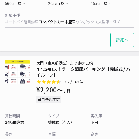
560cm 以下
205cm 以下
155cm 以下
対応車種
オートバイ
軽自動車
コンパクトカー
中型車
ワンボックス
大型車・SUV
詳細へ
大門（東京都港区）まで徒歩 23分
NPC24Hストラータ銀座パーキング【機械式 / ハ
イルーフ】
4.7
/ 169件
¥2,200〜
/ 日
当日予約不可
貸出時間
タイプ
再入庫
24時間営業
機械式（有人）
不可
長さ
車幅
高さ