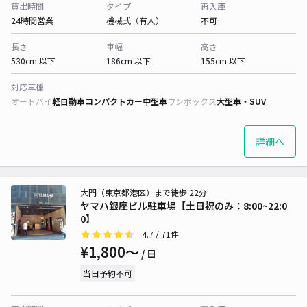
貸出時間
タイプ
再入庫
24時間営業
機械式（有人）
不可
長さ
車幅
高さ
530cm 以下
186cm 以下
155cm 以下
対応車種
オートバイ
軽自動車
コンパクトカー
中型車
ワンボックス
大型車・SUV
詳細へ
大門（東京都港区）まで徒歩 22分
ヤマハ銀座ビル駐車場【土日祝のみ：8:00~22:0
0】
4.7
/ 71件
¥1,800〜
/ 日
当日予約不可