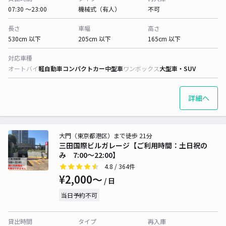
07:30 〜23:00
機械式（有人）
不可
長さ
車幅
高さ
530cm 以下
205cm 以下
165cm 以下
対応車種
オートバイ
軽自動車
コンパクトカー
中型車
ワンボックス
大型車・SUV
詳細へ
大門（東京都港区）まで徒歩 21分
三田国際ビルガレージ【ご利用時間：土日祝の
み 7:00～22:00】
4.8
/ 364件
¥2,000〜
/ 日
当日予約不可
貸出時間
タイプ
再入庫