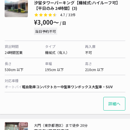
汐留タワーパーキング【機械式:ハイルーフ可】
【平日のみ 24時間】(3)
4.7
/ 33件
¥3,000〜
/ 日
当日予約不可
貸出時間
タイプ
再入庫
24時間営業
機械式（有人）
不可
長さ
車幅
高さ
530cm 以下
195cm 以下
210cm 以下
対応車種
オートバイ
軽自動車
コンパクトカー
中型車
ワンボックス
大型車・SUV
詳細へ
大門（東京都港区）まで徒歩 20分