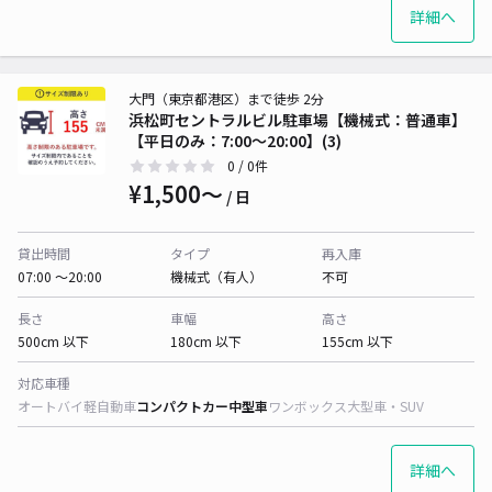
詳細へ
大門（東京都港区）まで徒歩 2分
浜松町セントラルビル駐車場【機械式：普通車】
【平日のみ：7:00～20:00】(3)
0
/ 0件
¥1,500〜
/ 日
貸出時間
タイプ
再入庫
07:00 〜20:00
機械式（有人）
不可
長さ
車幅
高さ
500cm 以下
180cm 以下
155cm 以下
対応車種
オートバイ
軽自動車
コンパクトカー
中型車
ワンボックス
大型車・SUV
詳細へ