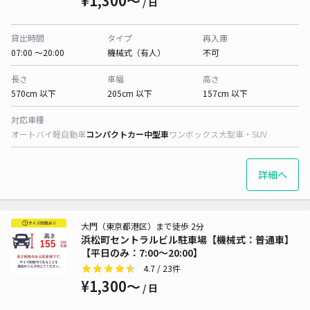
¥1,300〜
/ 日
貸出時間
タイプ
再入庫
07:00 〜20:00
機械式（有人）
不可
長さ
車幅
高さ
570cm 以下
205cm 以下
157cm 以下
対応車種
オートバイ
軽自動車
コンパクトカー
中型車
ワンボックス
大型車・SUV
詳細へ
大門（東京都港区）まで徒歩 2分
浜松町セントラルビル駐車場【機械式：普通車】
【平日のみ：7:00～20:00】
4.7
/ 23件
¥1,300〜
/ 日