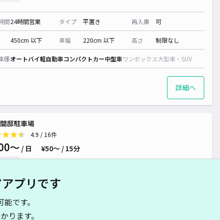
時間
24時間営業
タイプ
平置き
再入庫
可
450cm 以下
車幅
220cm 以下
高さ
制限なし
車種
オートバイ
軽自動車
コンパクトカー
中型車
ワンボックス
大型車・SUV
詳細へ
間邸駐車場
4.9
/ 16件
00〜
/ 日
¥50〜 / 15分
貸し可
アアプリです
時間
24時間営業
タイプ
平置き
再入庫
可
可能です。
450cm 以下
車幅
170cm 以下
高さ
制限なし
かります。