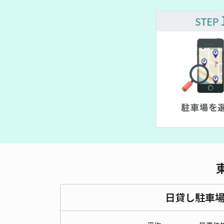
¥ 800~
¥ 800~
日貸し駐車