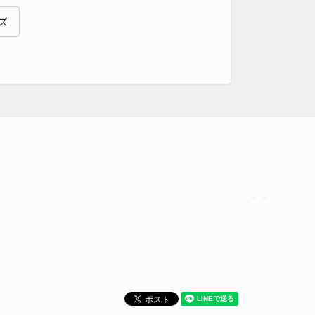
貸し可
ズ
時間
09:00 〜17:00
タイプ
平置き
再入庫
可
340cm 以下
車幅
220cm 以下
高さ
制限なし
車種
オートバイ
軽自動車
コンパクトカー
中型車
ワンボックス
大型車・SUV
詳細へ
見町2丁目2板倉邸☆akippa駐車場
5
/ 7件
90〜
/ 日
時間
24時間営業
タイプ
平置き
再入庫
可
340cm 以下
車幅
200cm 以下
高さ
制限なし