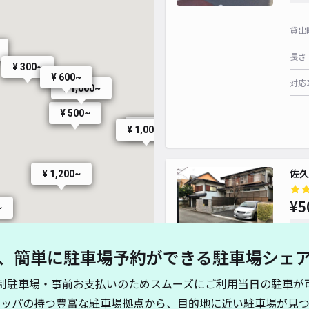
貸出
長さ
¥ 300~
¥ 600~
対応
¥ 1,000~
¥ 500~
¥ 500~
¥ 1,000~
¥ 1,000~
佐久
¥ 1,200~
¥5
~
時間
、簡単に駐車場予約ができる駐車場シェ
貸出
制駐車場・事前お支払いのためスムーズにご利用当日の駐車が
¥ 600~
長さ
キッパの持つ豊富な駐車場拠点から、目的地に近い駐車場が見つ