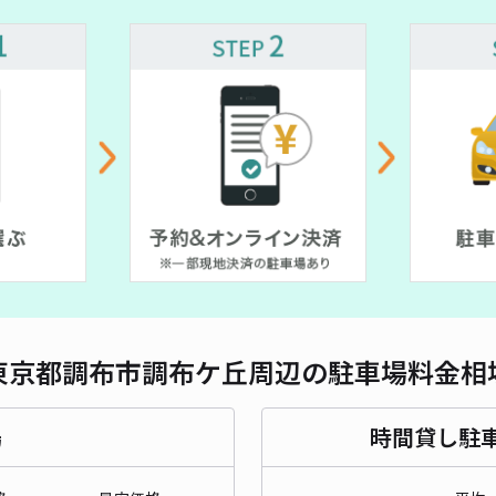
対応
¥ 1,000~
¥ 500~
¥ 700~
グリ
¥9
時間
貸出
長さ
東京都調布市調布ケ丘周辺の駐車場料金相
対応
場
時間貸し駐