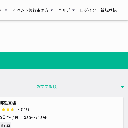
す
イベント興行主の方
ヘルプ
ログイン
新規登録
邸駐車場
4.7
/ 9件
50〜
/ 日
¥50〜 / 15分
貸し可