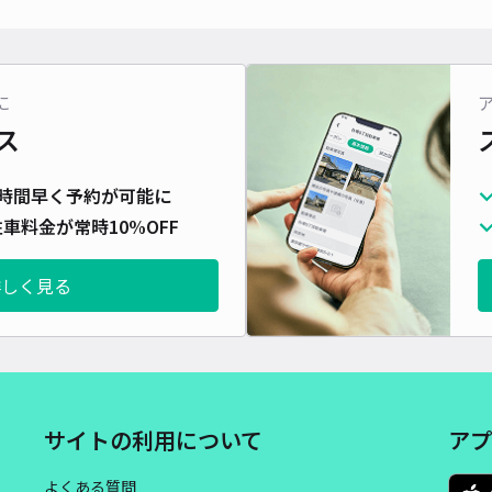
対応
に
ス
富士
時間早く予約が可能に
¥5
車料金が常時10%OFF
当日
詳しく見る
貸出
長さ
対応
サイトの利用について
アプ
よくある質問