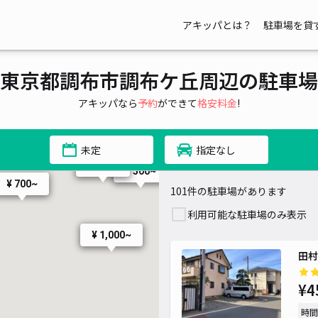
¥ 1,000~
アキッパとは？
駐車場を貸
東京都調布市調布ケ丘周辺の駐車場
アキッパなら
予約
ができて
格安料金
!
未定
指定なし
¥ 400~
¥ 700~
¥ 500~
¥ 700~
101件の駐車場があります
利用可能な駐車場のみ表示
¥ 1,000~
田村
¥4
時間