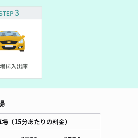
車種
オートバイ
軽自動車
コンパクトカー
中型車
ワンボックス
大型車・SUV
詳細へ
ーンクレスト駐車場
4.6
/ 9件
00〜
/ 日
¥90〜 / 15分
貸し可
当日予約不可
時間
24時間営業
タイプ
平置き
再入庫
可
500cm 以下
車幅
190cm 以下
高さ
制限なし
場
車種
オートバイ
軽自動車
コンパクトカー
中型車
ワンボックス
大型車・SUV
車場（15分あたりの料金）
詳細へ