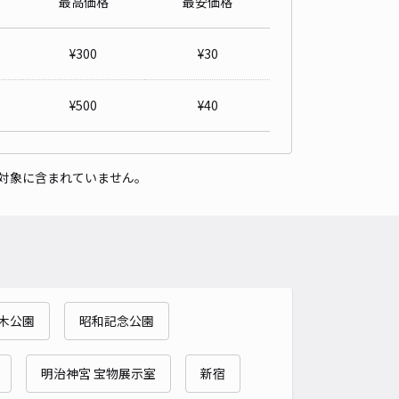
最高価格
最安価格
テートピア調布ヶ丘☆アキッパ駐車場
4.7
/ 6件
¥
300
¥
30
,200〜
/ 日
¥
500
¥
40
時間
24時間営業
タイプ
平置き
再入庫
可
対象に含まれていません。
480cm 以下
車幅
230cm 以下
高さ
制限なし
車種
オートバイ
軽自動車
コンパクトカー
中型車
ワンボックス
大型車・SUV
詳細へ
木公園
昭和記念公園
町3丁目8MIURA邸☆akippa駐車場
5
/ 2件
00〜
明治神宮 宝物展示室
新宿
/ 日
¥30〜 / 15分