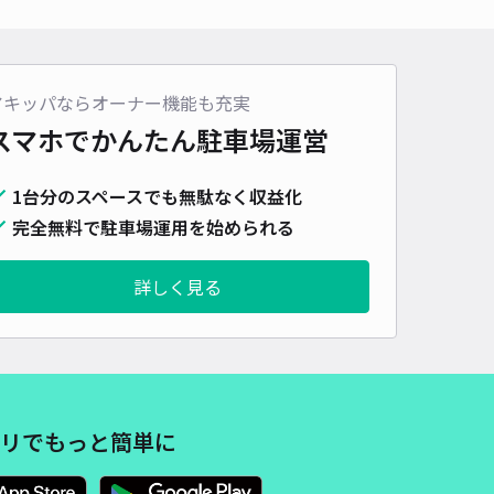
車種
オートバイ
軽自動車
コンパクトカー
中型車
ワンボックス
大型車・SUV
詳細へ
アキッパならオーナー機能も充実
スマホでかんたん
駐車場運営
見町3丁目19片岡邸☆akippa駐車場
1台分のスペースでも無駄なく収益化
4.6
/ 9件
00〜
完全無料で駐車場運用を始められる
/ 日
予約不可
詳しく見る
時間
24時間営業
タイプ
平置き
再入庫
可
430cm 以下
車幅
230cm 以下
高さ
制限なし
車種
オートバイ
軽自動車
コンパクトカー
中型車
ワンボックス
大型車・SUV
リでもっと簡単に
詳細へ