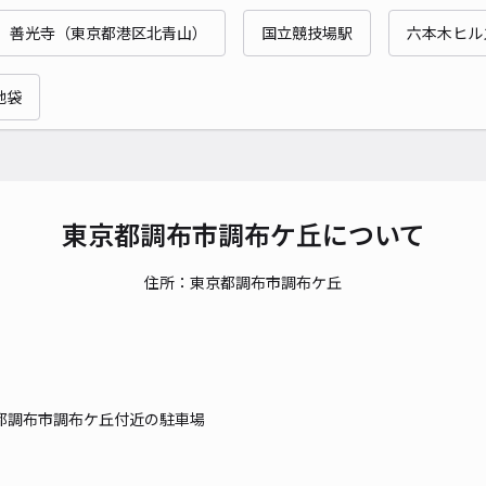
時間
善光寺（東京都港区北青山）
国立競技場駅
六本木ヒル
貸出
池袋
長さ
対応
東京都調布市調布ケ丘について
住所：東京都調布市調布ケ丘
富士
¥3
都調布市調布ケ丘付近の駐車場
貸出
長さ