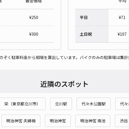
格
最安価格
平均
エス
¥
250
平日
¥
71
¥1
¥
300
土日祝
¥
107
貸出
をのぞく駐車料金から相場を算出しています。バイクのみの駐車場は集計
長さ
対応
近隣のスポット
栄（東京都立川市）
立川駅
代々木公園駅
代々
佐須
¥3
明治神宮 夫婦楠
明治神宮
明治神宮 南池
渋谷