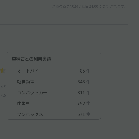
以降の空き状況は毎日24:00に更新されます。
車種ごとの利用実績
オートバイ
85
件
軽自動車
646
件
4.9
コンパクトカー
311
件
4.8
中型車
752
件
ワンボックス
571
件