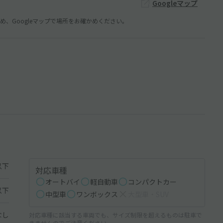
Googleマップ
、Googleマップで場所をお確かめください。
以下
対応車種
オートバイ
軽自動車
コンパクトカー
以下
中型車
ワンボックス
大型車・SUV
なし
対応車種に該当する車両でも、サイズ制限を超えるものは駐車で
きませんのでご注意ください。