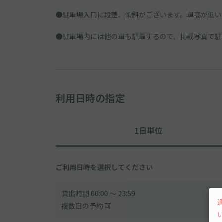
●駐車場入口に段差、傾斜がございます。車高が低い
●駐車場内には他の車も駐車するので、掲載写真で駐
利用日時の指定
1日単位
ご利用日時を選択してください
貸出時間 00:00 〜 23:59
複数日の予約 可