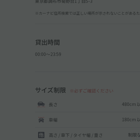
東京都調布市菊野台1丁目5-3
※カーナビ住所検索では正しい場所が示されないことがあるため
貸出時間
00:00〜23:59
サイズ制限
※必ずご確認ください
480cm 
長さ
180cm 
車幅
制限
高さ / 車下 / タイヤ幅 /
重さ