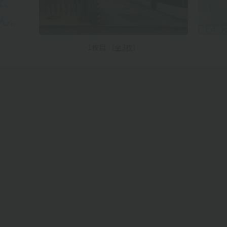
1
枚目 （
全
3
枚
）