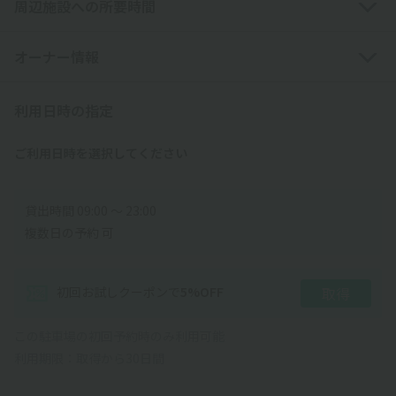
周辺施設への所要時間
近隣に駐車場が複数ございますので、ご利用駐車場にお間違いの
ないよう、ご利用前に必ず再度掲載写真等でご確認ください。
オーナー情報
◆道路沿いに面した駐車場ですので、入出庫の際は通行人等に十
分お気をつけてください。
利用日時の指定
◆駐車場には、門がございます。
門が閉まっている場合は、手動ですのでご自由に開閉してご利用
ご利用日時を選択してください
ください。
─────────────
貸出時間 09:00 〜 23:00
複数日の予約 可
◇住宅街にあるので、周辺の住民・対向車・騒音などにはご注意
ください。
初回お試しクーポン
で
5
%OFF
取得
この駐車場の初回予約時のみ利用可能
利用期限：取得から30日間