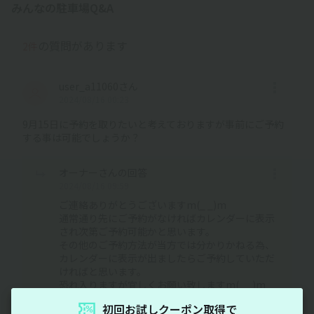
みんなの駐車場Q&A
の質問があります
2件
user_a11060さん
2024/08/16 00:23
9月15日に予約を取りたいと考えておりますが事前にご予約
する事は可能でしょうか？
オーナーさんの回答
2024/08/16 09:59
ご連絡ありがとうございますm(_ _)m
通常通り先にご予約がなければカレンダーに表示
され次第ご予約可能かと思います。
その他のご予約方法が当方では分かりかねる為、
カレンダーに表示が出ましたらご予約していただ
ければと思います。
恐れ入りますが宜しくお願い致しますm(_ _)m
初回お試しクーポン取得で