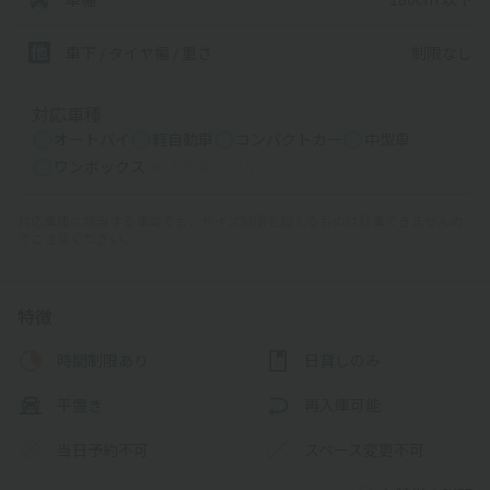
制限なし
車下 / タイヤ幅 / 重さ
対応車種
オートバイ
軽自動車
コンパクトカー
中型車
ワンボックス
大型車・SUV
対応車種に該当する車両でも、サイズ制限を超えるものは駐車できませんの
でご注意ください。
特徴
時間制限あり
日貸しのみ
平置き
再入庫可能
当日予約不可
スペース変更不可