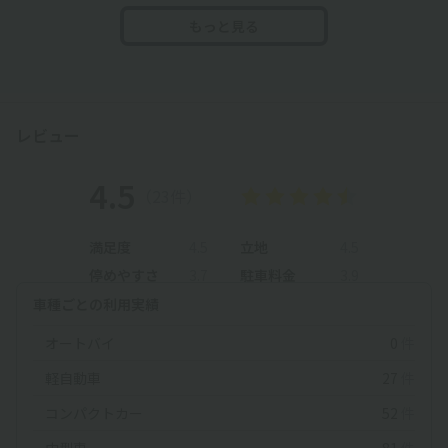
もっと見る
レビュー
4.5
（23件）
満足度
4.5
立地
4.5
停めやすさ
3.7
駐車料金
3.9
車種ごとの利用実績
オートバイ
0
件
軽自動車
27
件
コンパクトカー
52
件