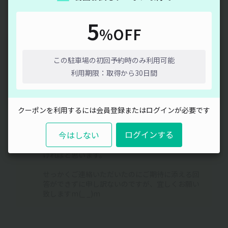
5
user_0c1fbdさん
%OFF
2024/07/31 00:19
通信エラーが発生しました。しばらく時間をおいてから再度
9月1日に利用をしたいのですが、まだ予約等はできないです
よね？
お試しください。
この駐車場の初回予約時のみ利用可能
利用期限：取得から30日間
オーナーさんの回答
閉じる
2024/07/31 01:12
ご連絡ありがとうございます。
クーポンを利用するには会員登録またはログインが必要です
8月に入れば9月のご予約も取れるようになるかと
思いますが、それ以前にご予約をいただける方法
ログインする
今はしない
が私にも分かりかねる為、お手数おかけして申し
訳ないのですが、8月に入ってすぐにご予約いただ
ければと思います。
せっかくご連絡いただいたのにご期待に添える回
答ができずに申し訳ないのですが、宜しくお願い
致しますm(_ _)m