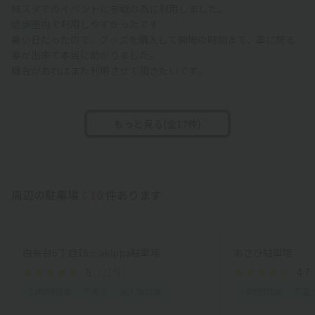
味スタでのイベントに参戦の為に利用しました。
徒歩圏内で利用しやすかったです
暑い日だったので、グッズを購入して開場の時間まで、車に戻る
事が出来て本当に助かりました。
機会があればまた利用させて頂きたいです。
もっと見る(全17件)
周辺の駐車場：
10
件あります
白糸台6丁目16☆akippa駐車場
あさひ駐車場
5
（21件）
4.7
24時間営業
平置き
再入庫可能
24時間営業
平置