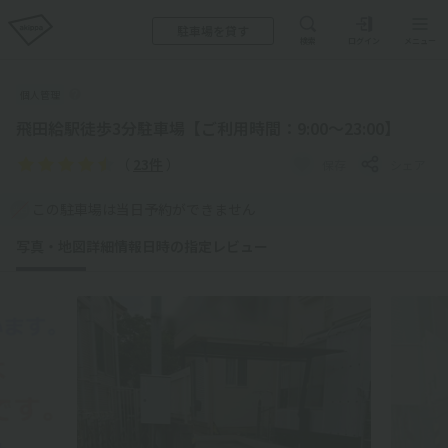
駐車場を貸す
検索
ログイン
メニュー
個人管理
飛田給駅徒歩3分駐車場【ご利用時間：9:00～23:00】
（
23件
）
保存
シェア
この駐車場は当日予約ができません
写真・地図
詳細情報
日時の指定
レビュー