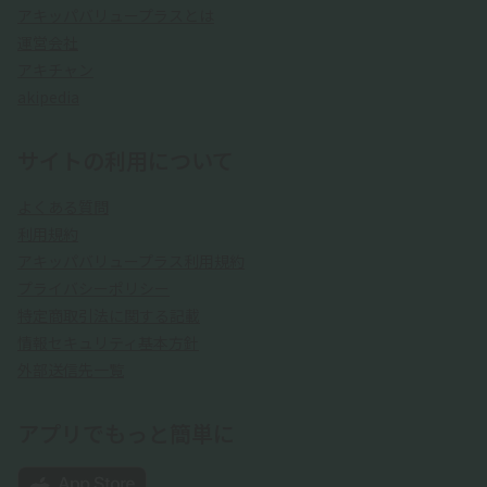
アキッパバリュープラスとは
運営会社
アキチャン
akipedia
サイトの利用について
よくある質問
利用規約
アキッパバリュープラス利用規約
プライバシーポリシー
特定商取引法に関する記載
情報セキュリティ基本方針
外部送信先一覧
アプリでもっと簡単に