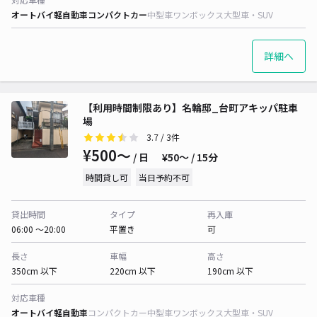
オートバイ
軽自動車
コンパクトカー
中型車
ワンボックス
大型車・SUV
詳細へ
【利用時間制限あり】名輪邸_台町アキッパ駐車
場
3.7
/ 3件
¥500〜
/ 日
¥50〜 / 15分
時間貸し可
当日予約不可
貸出時間
タイプ
再入庫
06:00 〜20:00
平置き
可
長さ
車幅
高さ
350cm 以下
220cm 以下
190cm 以下
対応車種
オートバイ
軽自動車
コンパクトカー
中型車
ワンボックス
大型車・SUV