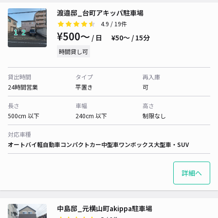
渡邉邸_台町アキッパ駐車場
4.9
/ 19件
¥500〜
/ 日
¥50〜 / 15分
時間貸し可
貸出時間
タイプ
再入庫
24時間営業
平置き
可
長さ
車幅
高さ
500cm 以下
240cm 以下
制限なし
対応車種
オートバイ
軽自動車
コンパクトカー
中型車
ワンボックス
大型車・SUV
詳細へ
中島邸_元横山町akippa駐車場