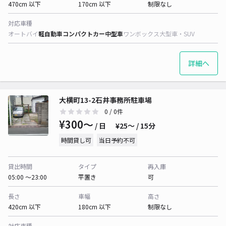
470cm 以下
170cm 以下
制限なし
対応車種
オートバイ
軽自動車
コンパクトカー
中型車
ワンボックス
大型車・SUV
詳細へ
大横町13-2石井事務所駐車場
0
/ 0件
¥300〜
/ 日
¥25〜 / 15分
時間貸し可
当日予約不可
貸出時間
タイプ
再入庫
05:00 〜23:00
平置き
可
長さ
車幅
高さ
420cm 以下
180cm 以下
制限なし
対応車種