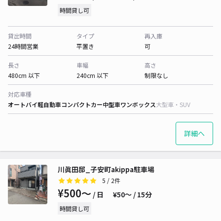
時間貸し可
貸出時間
タイプ
再入庫
24時間営業
平置き
可
長さ
車幅
高さ
480cm 以下
240cm 以下
制限なし
対応車種
オートバイ
軽自動車
コンパクトカー
中型車
ワンボックス
大型車・SUV
詳細へ
川眞田邸_子安町akippa駐車場
5
/ 2件
¥500〜
/ 日
¥50〜 / 15分
時間貸し可