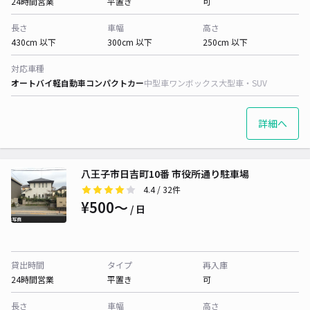
24時間営業
平置き
可
長さ
車幅
高さ
430cm 以下
300cm 以下
250cm 以下
対応車種
オートバイ
軽自動車
コンパクトカー
中型車
ワンボックス
大型車・SUV
詳細へ
八王子市日吉町10番 市役所通り駐車場
4.4
/ 32件
¥500〜
/ 日
貸出時間
タイプ
再入庫
24時間営業
平置き
可
長さ
車幅
高さ