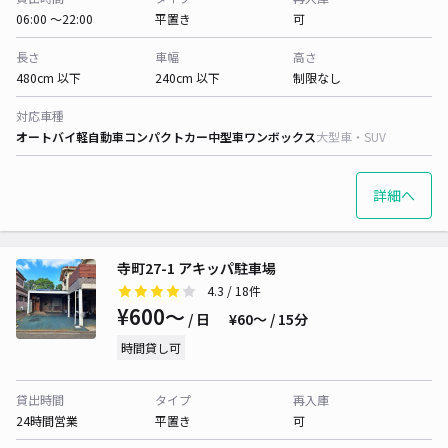
06:00 〜22:00
平置き
可
長さ
車幅
高さ
480cm 以下
240cm 以下
制限なし
対応車種
オートバイ
軽自動車
コンパクトカー
中型車
ワンボックス
大型車・SUV
詳細へ
寺町27-1 アキッパ駐車場
4.3
/ 18件
¥600〜
/ 日
¥60〜 / 15分
時間貸し可
貸出時間
タイプ
再入庫
24時間営業
平置き
可