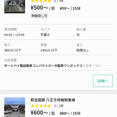
5
/ 3件
¥500〜
/ 日
¥50〜 / 15分
時間貸し可
貸出時間
タイプ
再入庫
09:00 〜19:00
平置き
可
長さ
車幅
高さ
480cm 以下
240cm 以下
制限なし
対応車種
オートバイ
軽自動車
コンパクトカー
中型車
ワンボックス
大型車・SUV
詳細へ
萩生田邸 八王子月極駐車場
5
/ 2件
¥600〜
/ 日
¥60〜 / 15分