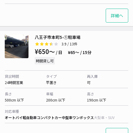
詳細へ
八王子市本町5-①駐車場
3.9
/ 13件
¥650〜
/ 日
¥65〜 / 15分
時間貸し可
貸出時間
タイプ
再入庫
24時間営業
平置き
可
長さ
車幅
高さ
500cm 以下
200cm 以下
190cm 以下
対応車種
オートバイ
軽自動車
コンパクトカー
中型車
ワンボックス
大型車・SUV