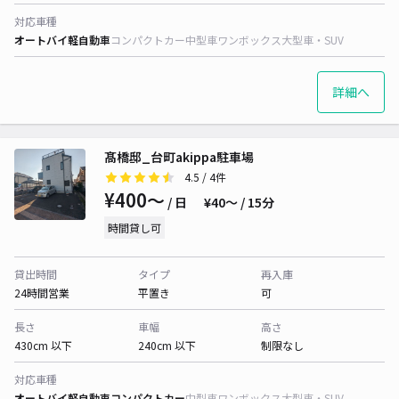
対応車種
オートバイ
軽自動車
コンパクトカー
中型車
ワンボックス
大型車・SUV
詳細へ
髙橋邸_台町akippa駐車場
4.5
/ 4件
¥400〜
/ 日
¥40〜 / 15分
時間貸し可
貸出時間
タイプ
再入庫
24時間営業
平置き
可
長さ
車幅
高さ
430cm 以下
240cm 以下
制限なし
対応車種
オートバイ
軽自動車
コンパクトカー
中型車
ワンボックス
大型車・SUV