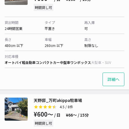
時間貸し可
貸出時間
タイプ
再入庫
24時間営業
平置き
可
長さ
車幅
高さ
480cm 以下
260cm 以下
制限なし
対応車種
オートバイ
軽自動車
コンパクトカー
中型車
ワンボックス
大型車・SUV
詳細へ
天野邸_万町akippa駐車場
4.5
/ 8件
¥600〜
/ 日
¥66〜 / 15分
時間貸し可