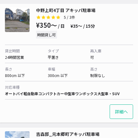
中野上町4丁目 アキッパ駐車場
5
/ 3件
¥350〜
/ 日
¥35〜 / 15分
時間貸し可
貸出時間
タイプ
再入庫
24時間営業
平置き
可
長さ
車幅
高さ
800cm 以下
300cm 以下
制限なし
対応車種
オートバイ
軽自動車
コンパクトカー
中型車
ワンボックス
大型車・SUV
詳細へ
吉森邸_元本郷町アキッパ駐車場