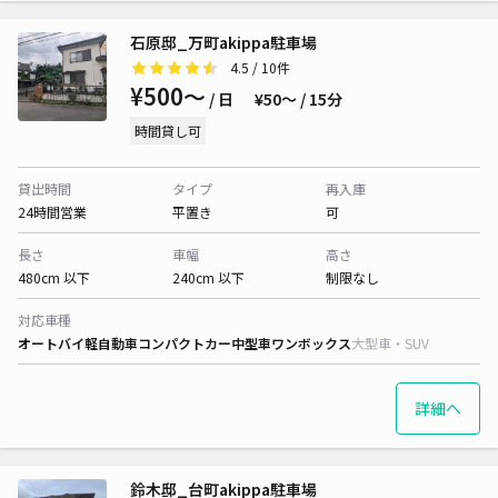
石原邸_万町akippa駐車場
4.5
/ 10件
¥500〜
/ 日
¥50〜 / 15分
時間貸し可
貸出時間
タイプ
再入庫
24時間営業
平置き
可
長さ
車幅
高さ
480cm 以下
240cm 以下
制限なし
対応車種
オートバイ
軽自動車
コンパクトカー
中型車
ワンボックス
大型車・SUV
詳細へ
鈴木邸_台町akippa駐車場