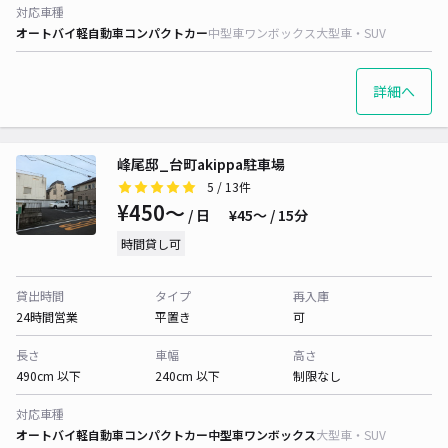
対応車種
オートバイ
軽自動車
コンパクトカー
中型車
ワンボックス
大型車・SUV
詳細へ
峰尾邸_台町akippa駐車場
5
/ 13件
¥450〜
/ 日
¥45〜 / 15分
時間貸し可
貸出時間
タイプ
再入庫
24時間営業
平置き
可
長さ
車幅
高さ
490cm 以下
240cm 以下
制限なし
対応車種
オートバイ
軽自動車
コンパクトカー
中型車
ワンボックス
大型車・SUV