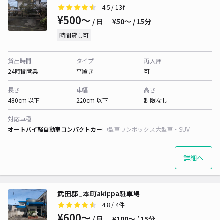
4.5
/ 13件
¥500〜
/ 日
¥50〜 / 15分
時間貸し可
貸出時間
タイプ
再入庫
24時間営業
平置き
可
長さ
車幅
高さ
480cm 以下
220cm 以下
制限なし
対応車種
オートバイ
軽自動車
コンパクトカー
中型車
ワンボックス
大型車・SUV
詳細へ
武田邸_本町akippa駐車場
4.8
/ 4件
¥600〜
/ 日
¥100〜 / 15分