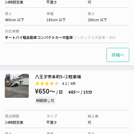
24時間営業
平置き
可
長さ
車幅
高さ
460cm 以下
180cm 以下
280cm 以下
対応車種
オートバイ
軽自動車
コンパクトカー
中型車
ワンボックス
大型車・SUV
詳細へ
八王子市本町5-②駐車場
4.3
/ 4件
¥650〜
/ 日
¥65〜 / 15分
時間貸し可
貸出時間
タイプ
再入庫
24時間営業
平置き
可
長さ
車幅
高さ