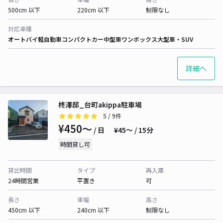
500cm 以下
220cm 以下
制限なし
対応車種
オートバイ
軽自動車
コンパクトカー
中型車
ワンボックス
大型車・SUV
詳細へ
柊澤邸_台町akippa駐車場
5
/ 9件
¥450〜
/ 日
¥45〜 / 15分
時間貸し可
貸出時間
タイプ
再入庫
24時間営業
平置き
可
長さ
車幅
高さ
450cm 以下
240cm 以下
制限なし