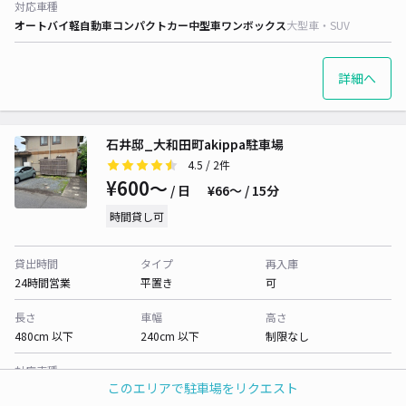
対応車種
オートバイ
軽自動車
コンパクトカー
中型車
ワンボックス
大型車・SUV
詳細へ
石井邸_大和田町akippa駐車場
4.5
/ 2件
¥600〜
/ 日
¥66〜 / 15分
時間貸し可
貸出時間
タイプ
再入庫
24時間営業
平置き
可
長さ
車幅
高さ
480cm 以下
240cm 以下
制限なし
対応車種
このエリアで駐車場をリクエスト
オートバイ
軽自動車
コンパクトカー
中型車
ワンボックス
大型車・SUV