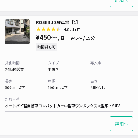
ROSEBUD駐車場【1】
4.8
/ 13件
¥450〜
/ 日
¥45〜 / 15分
時間貸し可
貸出時間
タイプ
再入庫
24時間営業
平置き
可
長さ
車幅
高さ
500cm 以下
190cm 以下
制限なし
対応車種
オートバイ
軽自動車
コンパクトカー
中型車
ワンボックス
大型車・SUV
詳細へ