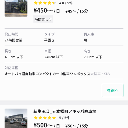
4.8
/ 5件
¥450〜
/ 日
¥45〜 / 15分
時間貸し可
貸出時間
タイプ
再入庫
24時間営業
平置き
可
長さ
車幅
高さ
480cm 以下
240cm 以下
200cm 以下
対応車種
オートバイ
軽自動車
コンパクトカー
中型車
ワンボックス
大型車・SUV
詳細へ
萩生田邸_元本郷町アキッパ駐車場
5
/ 5件
¥500〜
/ 日
¥50〜 / 15分