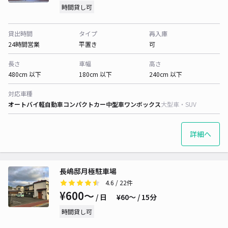
時間貸し可
貸出時間
タイプ
再入庫
24時間営業
平置き
可
長さ
車幅
高さ
480cm 以下
180cm 以下
240cm 以下
対応車種
オートバイ
軽自動車
コンパクトカー
中型車
ワンボックス
大型車・SUV
詳細へ
長嶋邸月極駐車場
4.6
/ 22件
¥600〜
/ 日
¥60〜 / 15分
時間貸し可