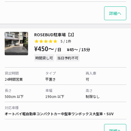
詳細へ
ROSEBUD駐車場【2】
5
/ 1件
¥450〜
/ 日
¥45〜 / 15分
時間貸し可
当日予約不可
貸出時間
タイプ
再入庫
24時間営業
平置き
可
長さ
車幅
高さ
500cm 以下
190cm 以下
制限なし
対応車種
オートバイ
軽自動車
コンパクトカー
中型車
ワンボックス
大型車・SUV
詳細へ