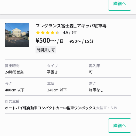
詳細へ
フレグランス富士森_アキッパ駐車場
4.9
/ 7件
¥500〜
/ 日
¥50〜 / 15分
時間貸し可
貸出時間
タイプ
再入庫
24時間営業
平置き
可
長さ
車幅
高さ
480cm 以下
240cm 以下
制限なし
対応車種
オートバイ
軽自動車
コンパクトカー
中型車
ワンボックス
大型車・SUV
詳細へ