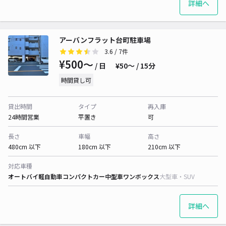
詳細へ
アーバンフラット台町駐車場
3.6
/ 7件
¥500〜
/ 日
¥50〜 / 15分
時間貸し可
貸出時間
タイプ
再入庫
24時間営業
平置き
可
長さ
車幅
高さ
480cm 以下
180cm 以下
210cm 以下
対応車種
オートバイ
軽自動車
コンパクトカー
中型車
ワンボックス
大型車・SUV
詳細へ