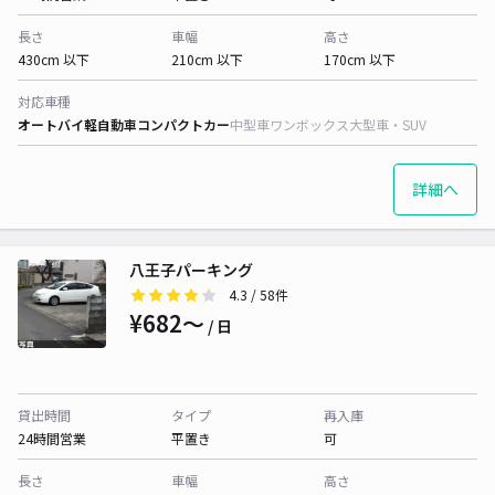
長さ
車幅
高さ
430cm 以下
210cm 以下
170cm 以下
対応車種
オートバイ
軽自動車
コンパクトカー
中型車
ワンボックス
大型車・SUV
詳細へ
八王子パーキング
4.3
/ 58件
¥682〜
/ 日
貸出時間
タイプ
再入庫
24時間営業
平置き
可
長さ
車幅
高さ