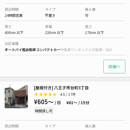
貸出時間
タイプ
再入庫
24時間営業
平置き
可
長さ
車幅
高さ
430cm 以下
220cm 以下
170cm 以下
対応車種
オートバイ
軽自動車
コンパクトカー
中型車
ワンボックス
大型車・SUV
詳細へ
[屋根付き] 八王子市台町3丁目
4.5
/ 17件
¥605〜
/ 日
¥61〜 / 15分
時間貸し可
貸出時間
タイプ
再入庫