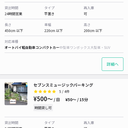
貸出時間
タイプ
再入庫
24時間営業
平置き
可
長さ
車幅
高さ
450cm 以下
220cm 以下
200cm 以下
対応車種
オートバイ
軽自動車
コンパクトカー
中型車
ワンボックス
大型車・SUV
詳細へ
セブンスミュージックパーキング
5
/ 4件
¥500〜
/ 日
¥50〜 / 15分
時間貸し可
貸出時間
タイプ
再入庫