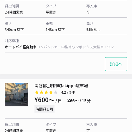
貸出時間
タイプ
再入庫
24時間営業
平置き
可
長さ
車幅
高さ
340cm 以下
148cm 以下
制限なし
対応車種
オートバイ
軽自動車
コンパクトカー
中型車
ワンボックス
大型車・SUV
詳細へ
関谷邸_明神町akippa駐車場
4.2
/ 9件
¥600〜
/ 日
¥66〜 / 15分
時間貸し可
貸出時間
タイプ
再入庫
24時間営業
平置き
可