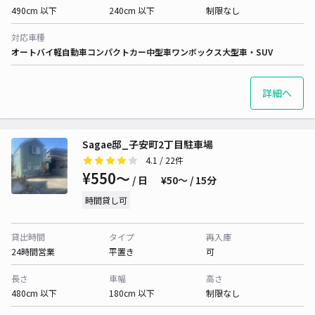
490cm 以下
240cm 以下
制限なし
対応車種
オートバイ
軽自動車
コンパクトカー
中型車
ワンボックス
大型車・SUV
詳細へ
Sagae邸_子安町2丁目駐車場
4.1
/ 22件
¥550〜
/ 日
¥50〜 / 15分
時間貸し可
貸出時間
タイプ
再入庫
24時間営業
平置き
可
長さ
車幅
高さ
480cm 以下
180cm 以下
制限なし