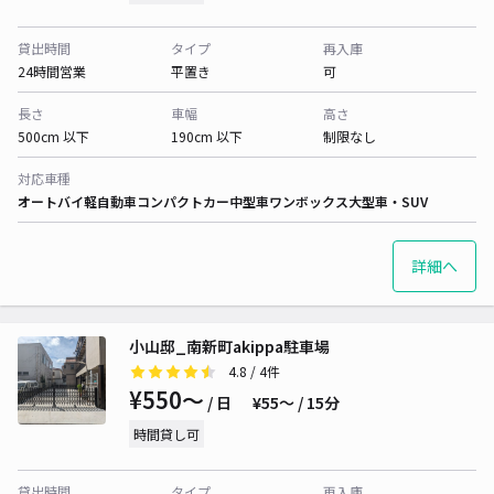
貸出時間
タイプ
再入庫
24時間営業
平置き
可
長さ
車幅
高さ
500cm 以下
190cm 以下
制限なし
対応車種
オートバイ
軽自動車
コンパクトカー
中型車
ワンボックス
大型車・SUV
詳細へ
小山邸_南新町akippa駐車場
4.8
/ 4件
¥550〜
/ 日
¥55〜 / 15分
時間貸し可
貸出時間
タイプ
再入庫