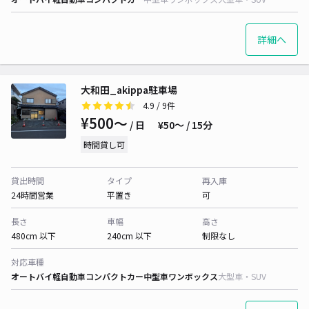
詳細へ
大和田_akippa駐車場
4.9
/ 9件
¥500〜
/ 日
¥50〜 / 15分
時間貸し可
貸出時間
タイプ
再入庫
24時間営業
平置き
可
長さ
車幅
高さ
480cm 以下
240cm 以下
制限なし
対応車種
オートバイ
軽自動車
コンパクトカー
中型車
ワンボックス
大型車・SUV