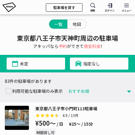
駐車場を貸す
検索
ログイン
メニュー
一覧
地図
東京都八王子市天神町周辺の駐車場
アキッパなら
予約
ができて
格安料金
!
未定
指定なし
83件の駐車場があります
利用可能な駐車場のみ表示
東京都八王子市小門町113駐車場
4.9
/ 15件
¥500〜
/ 日
¥25〜 / 15分
時間貸し可