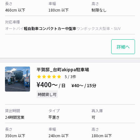
長さ
車幅
高さ
460cm 以下
180cm 以下
制限なし
対応車種
オートバイ
軽自動車
コンパクトカー
中型車
ワンボックス
大型車・SUV
詳細へ
平賀邸_台町akippa駐車場
5
/ 3件
¥400〜
/ 日
¥40〜 / 15分
時間貸し可
貸出時間
タイプ
再入庫
24時間営業
平置き
可
長さ
車幅
高さ
350cm 以下
240cm 以下
180cm 以下