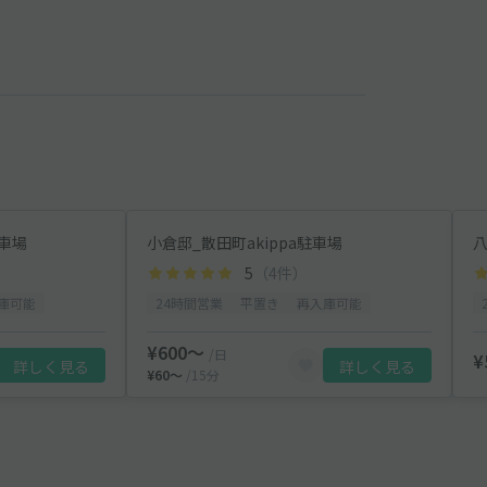
車場
小倉邸_散田町akippa駐車場
八
）
5
（4件）
庫可能
24時間営業
平置き
再入庫可能
¥600〜
/日
¥
詳しく見る
詳しく見る
¥60〜
/15分