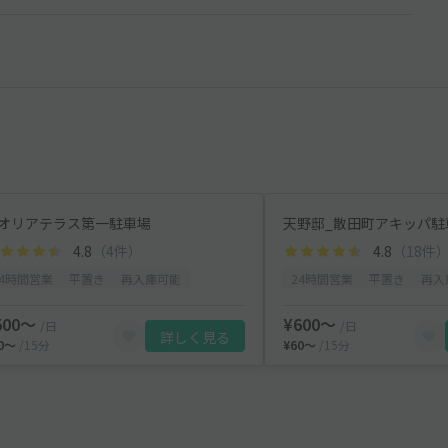
オリアテラス第一駐車場
天野邸_散田町アキッパ駐
4.8
（4件）
4.8
（18件
24時間営業
平置き
再入庫可能
24時間営業
平置き
再入
500〜
¥600〜
/日
/日
詳しく見る
50〜
/15分
¥60〜
/15分