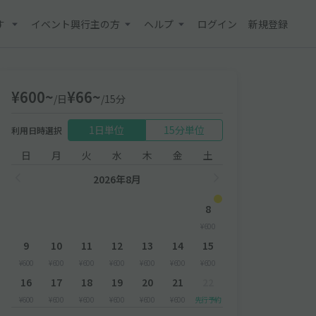
す
イベント興行主の方
ヘルプ
ログイン
新規登録
¥600~
¥66~
/日
/15分
1日単位
15分単位
利用日時選択
日
月
火
水
木
金
土
2026年8月
8
¥600
9
10
11
12
13
14
15
¥600
¥600
¥600
¥600
¥600
¥600
¥600
16
17
18
19
20
21
22
¥600
¥600
¥600
¥600
¥600
¥600
先行予約