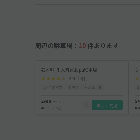
周辺の駐車場：
10
件あります
鈴木邸_千人町akippa駐車場
ク
4.6
（9件）
24時間営業
平置き
再入庫可能
¥600〜
¥
/日
詳しく見る
¥66〜
/15分
¥