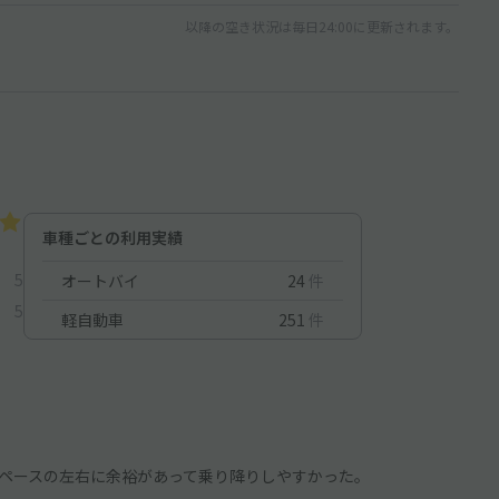
以降の空き状況は毎日24:00に更新されます。
車種ごとの利用実績
5
オートバイ
24
件
5
軽自動車
251
件
ペースの左右に余裕があって乗り降りしやすかった。