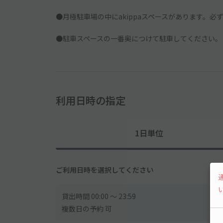
●月極駐車場の中にakippaスペースがあります。
●駐車スペースの一番奥につけて駐車してください。
利用日時の指定
1日単位
ご利用日時を選択してください
貸出時間 00:00 〜 23:59
複数日の予約 可