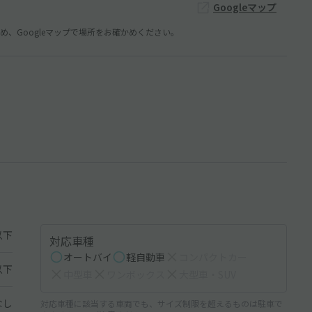
Googleマップ
、Googleマップで場所をお確かめください。
以下
対応車種
オートバイ
軽自動車
コンパクトカー
以下
中型車
ワンボックス
大型車・SUV
なし
対応車種に該当する車両でも、サイズ制限を超えるものは駐車で